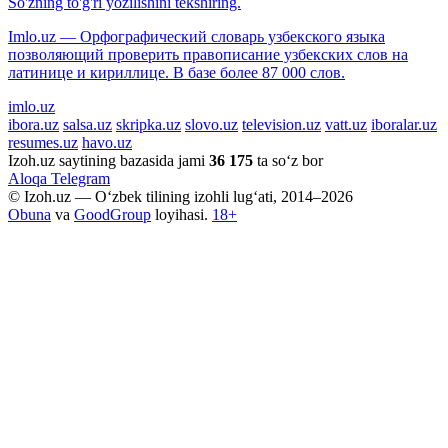
So'zning to'g'ri yozilishini tekshiring.
Imlo.uz — Орфографический словарь узбекского языка
позволяющий проверить правописание узбекских слов на
латинице и кириллице. В базе более 87 000 слов.
imlo.uz
ibora.uz
salsa.uz
skripka.uz
slovo.uz
television.uz
vatt.uz
iboralar.uz
resumes.uz
havo.uz
Izoh.uz saytining bazasida jami
36 175
ta so‘z bor
Aloqa
Telegram
© Izoh.uz — O‘zbek tilining izohli lug‘ati, 2014–2026
Obuna
va
GoodGroup
loyihasi.
18+