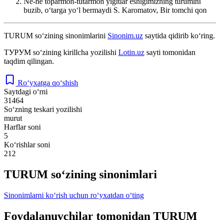
Ne-ne toparmon-tutarmon yigitlar eshigimizning turumini
buzib, oʻtarga yoʻl bermaydi
S. Karomatov, Bir tomchi qon
TURUM
so‘zining sinonimlarini
Sinonim.uz
saytida qidirib ko‘ring.
ТУРУМ
so‘zining kirillcha yozilishi
Lotin.uz
sayti tomonidan
taqdim qilingan.
Ro‘yxatga qo‘shish
Saytdagi o‘rni
31464
So‘zning teskari yozilishi
murut
Harflar soni
5
Ko‘rishlar soni
212
TURUM so‘zining sinonimlari
Sinonimlarni ko‘rish uchun ro‘yxatdan o‘ting
Foydalanuvchilar tomonidan TURUM