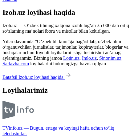
Izoh.uz loyihasi haqida
Izoh.uz — O‘zbek tilining xalqona izohli lug‘ati 35 000 dan ortiq
so‘zlarning ma’nolari ibora va misollar bilan keltirilgan.
Yillar davomida “O‘zbek tili kuni”ga bag‘ishlab, o‘zbek tilini
o‘rganuvchilar, jurnalistlar, tarjimonlar, kopirayterlar, blogerlar va
boshqalar uchun foydali loyihalarni ishga tushirishni an’anaga
aylantirganmiz. Bizning jamoa
Lotin.uz
,
Imlo.uz
,
Sinonim.uz
,
Sarlavha.com
loyihalarini hukmingizga havola qilgan.
Batafsil Izoh.uz loyihasi haqida
Loyihalarimiz
TVinfo.uz — Bugun, ertaga va keyingi hafta uchun to‘liq
teledasturlar.