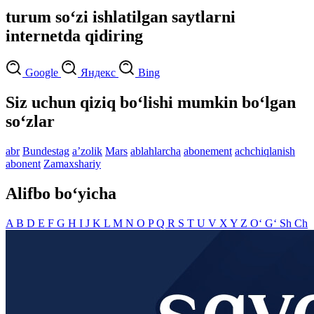
turum so‘zi ishlatilgan saytlarni
internetda qidiring
Google
Яндекс
Bing
Siz uchun qiziq bo‘lishi mumkin bo‘lgan
so‘zlar
abr
Bundestag
aʼzolik
Mars
ablahlarcha
abonement
achchiqlanish
abonent
Zamaxshariy
Alifbo bo‘yicha
A
B
D
E
F
G
H
I
J
K
L
M
N
O
P
Q
R
S
T
U
V
X
Y
Z
O‘
G‘
Sh
Ch