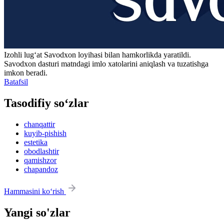
Izohli lugʻat
Savodxon
loyihasi bilan hamkorlikda yaratildi.
Savodxon dasturi matndagi imlo xatolarini aniqlash va tuzatishga
imkon beradi.
Batafsil
Tasodifiy so‘zlar
chanqattir
kuyib-pishish
estetika
obodlashtir
qamishzor
chapandoz
Hammasini ko‘rish
Yangi so'zlar