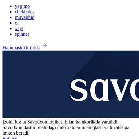
yag‘mo
chekboks
muvahhid
ol
xayl
spinner
Hammasini ko‘rish
Izohli lugʻat
Savodxon
loyihasi bilan hamkorlikda yaratildi.
Savodxon dasturi matndagi imlo xatolarini aniqlash va tuzatishga
imkon beradi.
Batafsil