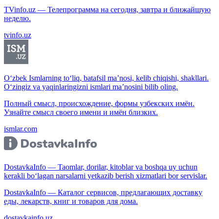
TVinfo.uz — Телепрограмма на сегодня, завтра и ближайшую
неделю.
tvinfo.uz
O‘zbek Ismlarning to‘liq, batafsil ma’nosi, kelib chiqishi, shakllari.
O‘zingiz va yaqinlaringizni ismlari ma’nosini bilib oling.
Полный смысл, происхождение, формы узбекских имён.
Узнайте смысл своего имени и имён близких.
ismlar.com
DostavkaInfo — Taomlar, dorilar, kitoblar va boshqa uy uchun
kerakli bo‘lagan narsalarni yetkazib berish xizmatlari bor servislar.
DostavkaInfo — Каталог сервисов, предлагающих доставку
еды, лекарств, книг и товаров для дома.
dostavkainfo.uz