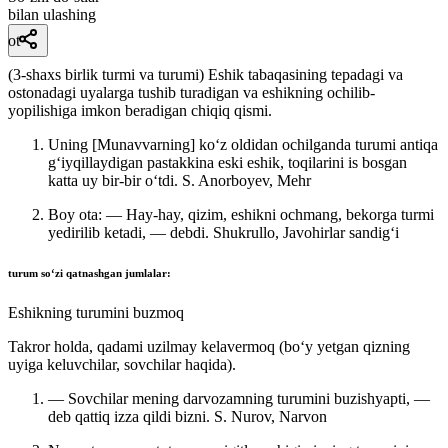
bilan ulashing
ot
(3-shaxs birlik turmi va turumi) Eshik tabaqasining tepadagi va
ostonadagi uyalarga tushib turadigan va eshikning ochilib-
yopilishiga imkon beradigan chiqiq qismi.
Uning [Munavvarning] koʻz oldidan ochilganda turumi antiqa
gʻiyqillaydigan pastakkina eski eshik, toqilarini is bosgan
katta uy bir-bir oʻtdi.
S. Anorboyev, Mehr
Boy ota: — Hay-hay, qizim, eshikni ochmang, bekorga turmi
yedirilib ketadi, — debdi.
Shukrullo, Javohirlar sandigʻi
turum
soʻzi qatnashgan jumlalar:
Eshikning turumini buzmoq
Takror holda, qadami uzilmay kelavermoq (boʻy yetgan qizning
uyiga keluvchilar, sovchilar haqida).
— Sovchilar mening darvozamning turumini buzishyapti, —
deb qattiq izza qildi bizni.
S. Nurov, Narvon