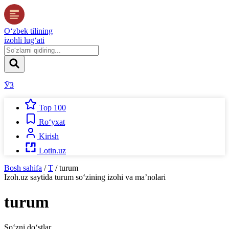
O‘zbek tilining
izohli lug‘ati
ЎЗ
Top 100
Ro‘yxat
Kirish
Lotin.uz
Bosh sahifa
/
T
/
turum
Izoh.uz
saytida
turum
so‘zining izohi va ma’nolari
turum
So‘zni do‘stlar