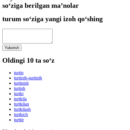
so‘ziga berilgan ma’nolar
turum so‘ziga yangi izoh qo‘shing
Yuborish
Oldingi 10 ta so‘z
turtin
turtinib-surtinib
turtinish
turtish
turtki
turtkila
turtkilan
turtkilash
turtkich
turttir