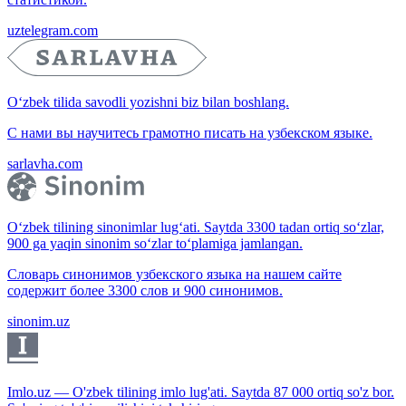
uztelegram.com
O‘zbek tilida savodli yozishni biz bilan boshlang.
С нами вы научитесь грамотно писать на узбекском языке.
sarlavha.com
O‘zbek tilining sinonimlar lug‘ati. Saytda 3300 tadan ortiq so‘zlar,
900 ga yaqin sinonim so‘zlar to‘plamiga jamlangan.
Словарь синонимов узбекского языка на нашем сайте
содержит более 3300 слов и 900 синонимов.
sinonim.uz
Imlo.uz — O'zbek tilining imlo lug'ati. Saytda 87 000 ortiq so'z bor.