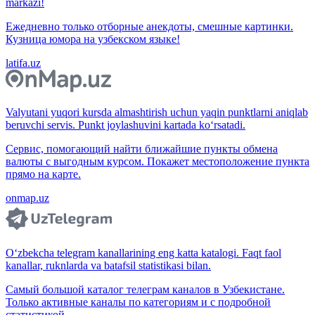
markazi!
Ежедневно только отборные анекдоты, смешные картинки.
Кузница юмора на узбекском языке!
latifa.uz
Valyutani yuqori kursda almashtirish uchun yaqin punktlarni aniqlab
beruvchi servis. Punkt joylashuvini kartada ko‘rsatadi.
Сервис, помогающий найти ближайшие пункты обмена
валюты с выгодным курсом. Покажет местоположение пункта
прямо на карте.
onmap.uz
O‘zbekcha telegram kanallarining eng katta katalogi. Faqt faol
kanallar, ruknlarda va batafsil statistikasi bilan.
Самый большой каталог телеграм каналов в Узбекистане.
Только активные каналы по категориям и с подробной
статистикой.