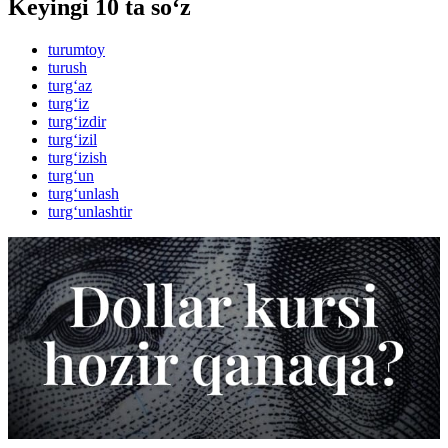
Keyingi 10 ta so‘z
turumtoy
turush
turg‘az
turg‘iz
turg‘izdir
turg‘izil
turg‘izish
turg‘un
turg‘unlash
turg‘unlashtir