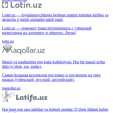
Lotin.uz — foydalanuvchilarga berilgan matnni lotindan kirillga va
aksincha o‘girish xizmatini taklif etadi.
Lotin.uz — поможет транслитерировать с узбекской
кириллицы на латиницу и обратно. Легко!
lotin.uz
Maqol va naqllarning eng katta kolleksiyasi. Har bir maqol uchta
tilda (o‘zbek, rus, ingliz).
Самая большая коллекция пословиц и поговорок на трёх
языках (узбекский, русский, английский).
maqollar.uz
Har kuni eng sara latifalar va kulguli rasmlar. O‘zbek tilidagi kulgu