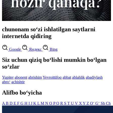
chunonam so‘zi ishlatilgan saytlarni
internetda qidiring
Google
Яндекс
Bing
Siz uchun qiziq bo‘lishi mumkin bo‘lgan
so‘zlar
Yupiter
abonent
abrishim
Yevroittifoq
abbat
ablahlik
abadiylash
abro‘
achishtir
Alifbo bo‘yicha
A
B
D
E
F
G
H
I
J
K
L
M
N
O
P
Q
R
S
T
U
V
X
Y
Z
O‘
G‘
Sh
Ch