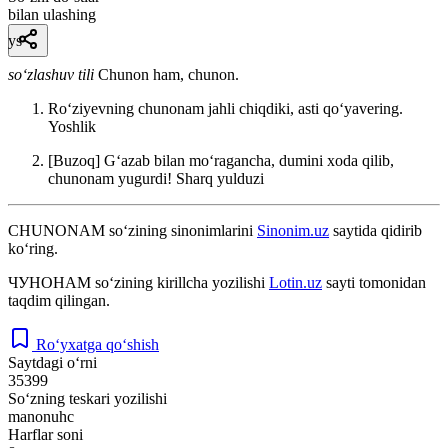
bilan ulashing
ys
so‘zlashuv tili
Chunon ham, chunon.
Roʻziyevning chunonam jahli chiqdiki, asti qoʻyavering.
Yoshlik
[Buzoq] Gʻazab bilan moʻragancha, dumini xoda qilib,
chunonam yugurdi!
Sharq yulduzi
CHUNONAM
so‘zining sinonimlarini
Sinonim.uz
saytida qidirib
ko‘ring.
ЧУНОНАМ
so‘zining kirillcha yozilishi
Lotin.uz
sayti tomonidan
taqdim qilingan.
Ro‘yxatga qo‘shish
Saytdagi o‘rni
35399
So‘zning teskari yozilishi
manonuhc
Harflar soni