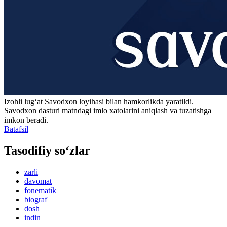
Izohli lugʻat
Savodxon
loyihasi bilan hamkorlikda yaratildi.
Savodxon dasturi matndagi imlo xatolarini aniqlash va tuzatishga
imkon beradi.
Batafsil
Tasodifiy so‘zlar
zarli
davomat
fonematik
biograf
dosh
indin