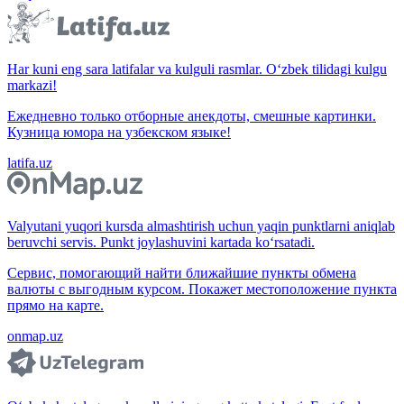
Har kuni eng sara latifalar va kulguli rasmlar. O‘zbek tilidagi kulgu
markazi!
Ежедневно только отборные анекдоты, смешные картинки.
Кузница юмора на узбекском языке!
latifa.uz
Valyutani yuqori kursda almashtirish uchun yaqin punktlarni aniqlab
beruvchi servis. Punkt joylashuvini kartada ko‘rsatadi.
Сервис, помогающий найти ближайшие пункты обмена
валюты с выгодным курсом. Покажет местоположение пункта
прямо на карте.
onmap.uz