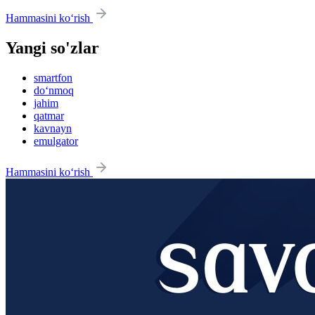
Hammasini ko‘rish
Yangi so'zlar
smartfon
do‘nmoq
jahim
qatmar
kavnayn
emulgator
Hammasini ko‘rish