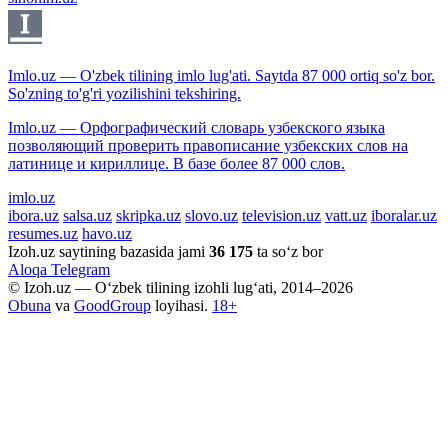
Imlo.uz — O'zbek tilining imlo lug'ati. Saytda 87 000 ortiq so'z bor.
So'zning to'g'ri yozilishini tekshiring.
Imlo.uz — Орфографический словарь узбекского языка
позволяющий проверить правописание узбекских слов на
латинице и кириллице. В базе более 87 000 слов.
imlo.uz
ibora.uz
salsa.uz
skripka.uz
slovo.uz
television.uz
vatt.uz
iboralar.uz
resumes.uz
havo.uz
Izoh.uz saytining bazasida jami
36 175
ta so‘z bor
Aloqa
Telegram
© Izoh.uz — O‘zbek tilining izohli lug‘ati, 2014–2026
Obuna
va
GoodGroup
loyihasi.
18+