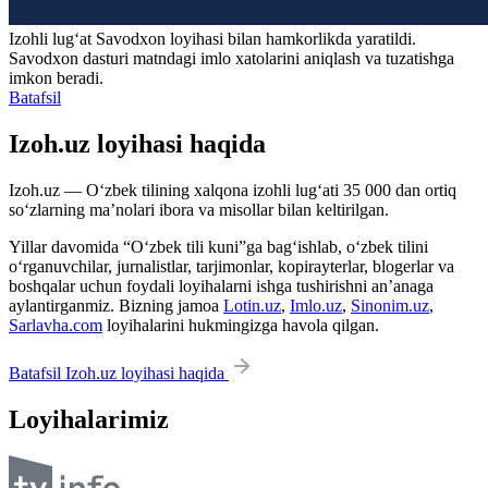
Izohli lugʻat
Savodxon
loyihasi bilan hamkorlikda yaratildi.
Savodxon dasturi matndagi imlo xatolarini aniqlash va tuzatishga
imkon beradi.
Batafsil
Izoh.uz loyihasi haqida
Izoh.uz — O‘zbek tilining xalqona izohli lug‘ati 35 000 dan ortiq
so‘zlarning ma’nolari ibora va misollar bilan keltirilgan.
Yillar davomida “O‘zbek tili kuni”ga bag‘ishlab, o‘zbek tilini
o‘rganuvchilar, jurnalistlar, tarjimonlar, kopirayterlar, blogerlar va
boshqalar uchun foydali loyihalarni ishga tushirishni an’anaga
aylantirganmiz. Bizning jamoa
Lotin.uz
,
Imlo.uz
,
Sinonim.uz
,
Sarlavha.com
loyihalarini hukmingizga havola qilgan.
Batafsil Izoh.uz loyihasi haqida
Loyihalarimiz