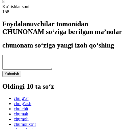
8
Ko‘rishlar soni
158
Foydalanuvchilar tomonidan
CHUNONAM so‘ziga berilgan ma’nolar
chunonam so‘ziga yangi izoh qo‘shing
Yuborish
Oldingi 10 ta so‘z
chulg‘at
chulg‘ash
chulchit
chumak
chumoli
chumolixo‘r