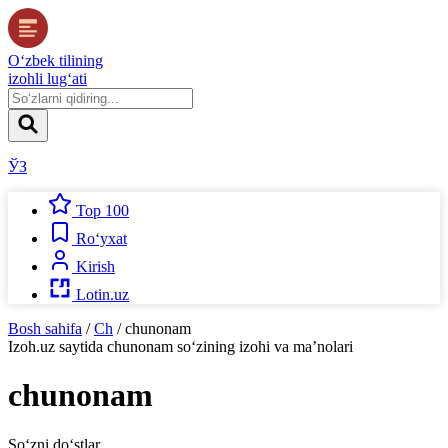
O‘zbek tilining
izohli lug‘ati
ЎЗ
Top 100
Ro‘yxat
Kirish
Lotin.uz
Bosh sahifa
/
Ch
/
chunonam
Izoh.uz
saytida
chunonam
so‘zining izohi va ma’nolari
chunonam
So‘zni do‘stlar