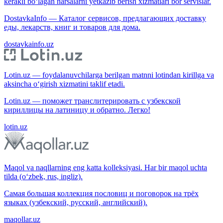
kerakli bo‘lagan narsalarni yetkazib berish xizmatlari bor servislar.
DostavkaInfo — Каталог сервисов, предлагающих доставку
еды, лекарств, книг и товаров для дома.
dostavkainfo.uz
Lotin.uz — foydalanuvchilarga berilgan matnni lotindan kirillga va
aksincha o‘girish xizmatini taklif etadi.
Lotin.uz — поможет транслитерировать с узбекской
кириллицы на латиницу и обратно. Легко!
lotin.uz
Maqol va naqllarning eng katta kolleksiyasi. Har bir maqol uchta
tilda (o‘zbek, rus, ingliz).
Самая большая коллекция пословиц и поговорок на трёх
языках (узбекский, русский, английский).
maqollar.uz