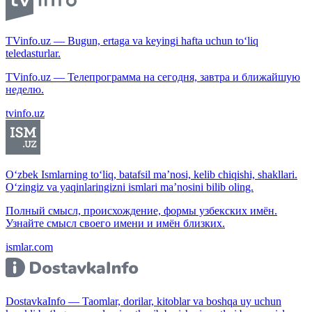
TVinfo.uz — Bugun, ertaga va keyingi hafta uchun to‘liq
teledasturlar.
TVinfo.uz — Телепрограмма на сегодня, завтра и ближайшую
неделю.
tvinfo.uz
O‘zbek Ismlarning to‘liq, batafsil ma’nosi, kelib chiqishi, shakllari.
O‘zingiz va yaqinlaringizni ismlari ma’nosini bilib oling.
Полный смысл, происхождение, формы узбекских имён.
Узнайте смысл своего имени и имён близких.
ismlar.com
DostavkaInfo — Taomlar, dorilar, kitoblar va boshqa uy uchun