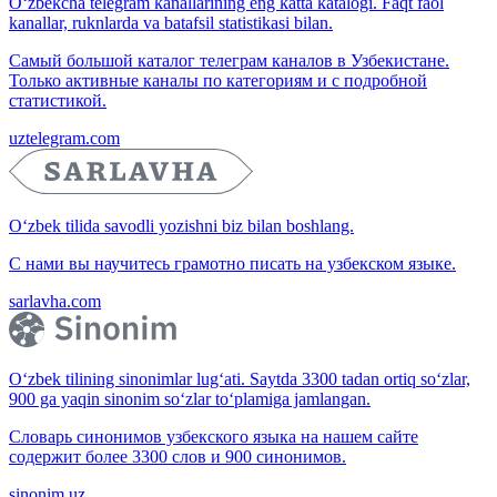
O‘zbekcha telegram kanallarining eng katta katalogi. Faqt faol
kanallar, ruknlarda va batafsil statistikasi bilan.
Самый большой каталог телеграм каналов в Узбекистане.
Только активные каналы по категориям и с подробной
статистикой.
uztelegram.com
O‘zbek tilida savodli yozishni biz bilan boshlang.
С нами вы научитесь грамотно писать на узбекском языке.
sarlavha.com
O‘zbek tilining sinonimlar lug‘ati. Saytda 3300 tadan ortiq so‘zlar,
900 ga yaqin sinonim so‘zlar to‘plamiga jamlangan.
Словарь синонимов узбекского языка на нашем сайте
содержит более 3300 слов и 900 синонимов.
sinonim.uz