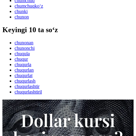
chumchuq
chumchuqko‘z
chunki
chunon
Keyingi 10 ta so‘z
chunonan
chunonchi
chuqula
chuqur
chuqurla
chuqurlan
chuqurlat
chuqurlash
chuqurlashtir
chuqurlashtiril