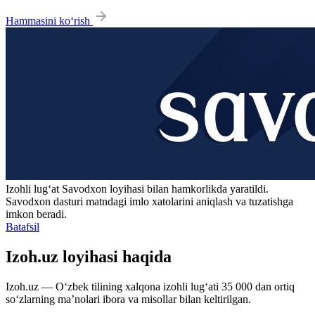
Hammasini ko‘rish
Izohli lugʻat
Savodxon
loyihasi bilan hamkorlikda yaratildi.
Savodxon dasturi matndagi imlo xatolarini aniqlash va tuzatishga
imkon beradi.
Batafsil
Izoh.uz loyihasi haqida
Izoh.uz — O‘zbek tilining xalqona izohli lug‘ati 35 000 dan ortiq
so‘zlarning ma’nolari ibora va misollar bilan keltirilgan.