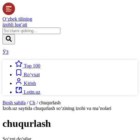
O‘zbek tilining
izohli lug‘ati
ЎЗ
Top 100
Ro‘yxat
Kirish
Lotin.uz
Bosh sahifa
/
Ch
/
chuqurlash
Izoh.uz
saytida
chuqurlash
so‘zining izohi va ma’nolari
chuqurlash
So‘zni do‘stlar