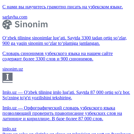
С нами вы научитесь грамотно писать на узбекском языке.
sarlavha.com
O‘zbek tilining sinonimlar lug‘ati. Saytda 3300 tadan ortiq so‘zlar,
900 ga yaqin sinonim so‘zlar to‘plamiga jamlangan.
Словарь синонимов узбекского языка на нашем сайте
содержит более 3300 слов и 900 синонимов.
sinonim.uz
Imlo.uz — O'zbek tilining imlo lug'ati. Saytda 87 000 ortiq so'z bor.
So'zning to'g'ri yozilishini tekshiring.
Imlo.uz — Орфографический словарь узбекского языка
позволяющий проверить правописание узбекских слов на
латинице и кириллице. В базе более 87 000 слов.
imlo.uz