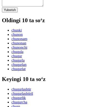
Yuborish
Oldingi 10 ta so‘z
chunki
chunon
chunonam
chunonan
chunonchi
chuqula
chuqur
chuqurla
chuqurlan
chuqurlat
Keyingi 10 ta so‘z
chuqurlashtir
chuqurlashtiril
chuqurlik
chuqurcha
churq