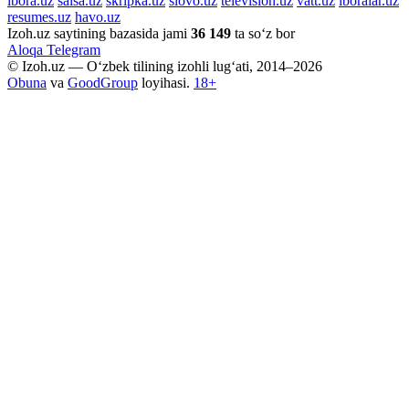
ibora.uz
salsa.uz
skripka.uz
slovo.uz
television.uz
vatt.uz
iboralar.uz
resumes.uz
havo.uz
Izoh.uz saytining bazasida jami
36 149
ta so‘z bor
Aloqa
Telegram
© Izoh.uz — O‘zbek tilining izohli lug‘ati, 2014–2026
Obuna
va
GoodGroup
loyihasi.
18+