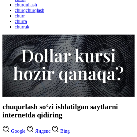
churqullash
churqchurqlash
churr
churra
churrak
chuqurlash so‘zi ishlatilgan saytlarni
internetda qidiring
Google
Яндекс
Bing