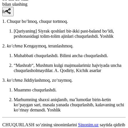
bilan ulashing
fe’l
1. Chuqur boʻlmoq, chuqur tortmoq.
[Qariyaning] Siyrak qoshlari bir-ikki past-baland boʻldi,
peshonasidagi tolim-tolim ajinlari chuqurlashdi.
Yoshlik
2.
koʻchma
Kengaymoq, teranlashmoq.
Muhabbati chuqurlashdi. Bilimi ancha chuqurlashdi.
“Mashrab“, Mushtum kulgi majmualarimiz hajviyada uncha
chuqurlasholmaydilar.
A. Qodiriy, Kichik asarlar
3.
koʻchma
Jiddiylashmoq, zoʻraymoq.
Muammo chuqurlashdi.
Marhumning shaxsi aniqlanib, maʼlumotlar birin-ketin
koʻpaygan sari, masala yanada chuqurlashib, kalavaning uchi
koʻrinay demasdi.
Yoshlik
CHUQURLASH
so‘zining sinonimlarini
Sinonim.uz
saytida qidirib