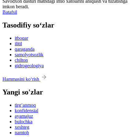
Savodxon dasturi matndagi imlo xatolarini aniqlash va tuzatishga
imkon beradi.
Batafsil
Tasodifiy so‘zlar
itboqar
ilitil
qaraganda
samolyotsozlik
chilton
gidrogeologiya
Hammasini ko‘rish
Yangi so'zlar
tirg‘anmoq
konfidensial
ayamajuz
bulochka
xeshteg
namtob