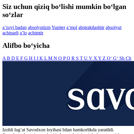
Siz uchun qiziq bo‘lishi mumkin bo‘lgan
so‘zlar
aʼzoyi badan
absolyutizm
Yupiter
aʼmol
abstraktlashtir
absolyut
achinarli
aʼlo
achimtir
Alifbo bo‘yicha
A
B
D
E
F
G
H
I
J
K
L
M
N
O
P
Q
R
S
T
U
V
X
Y
Z
O‘
G‘
Sh
Ch
Izohli lugʻat
Savodxon
loyihasi bilan hamkorlikda yaratildi.