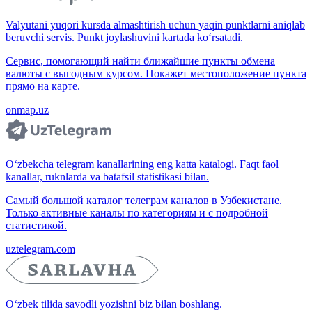
Valyutani yuqori kursda almashtirish uchun yaqin punktlarni aniqlab
beruvchi servis. Punkt joylashuvini kartada ko‘rsatadi.
Сервис, помогающий найти ближайшие пункты обмена
валюты с выгодным курсом. Покажет местоположение пункта
прямо на карте.
onmap.uz
O‘zbekcha telegram kanallarining eng katta katalogi. Faqt faol
kanallar, ruknlarda va batafsil statistikasi bilan.
Самый большой каталог телеграм каналов в Узбекистане.
Только активные каналы по категориям и с подробной
статистикой.
uztelegram.com
O‘zbek tilida savodli yozishni biz bilan boshlang.