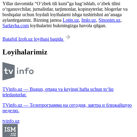
Yillar davomida “O‘zbek tili kuni”ga bag‘ishlab, o‘zbek tilini
o‘rganuvchilar, jurnalistlar, tarjimonlar, kopirayterlar, blogerlar va
boshqalar uchun foydali loyihalarni ishga tushirishni an’anaga
aylantirganmiz. Bizning jamoa
Lotin.uz
,
Imlo.uz
,
Sinonim.uz
,
Sarlavha.com
loyihalarini hukmingizga havola qilgan.
Batafsil Izoh.uz loyihasi haqida
Loyihalarimiz
TVinfo.uz — Bugun, ertaga va keyingi hafta uchun to‘liq
teledasturlar.
TVinfo.uz — Телепрограмма на сегодня, завтра и ближайшую
неделю.
tvinfo.uz