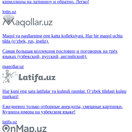
кириллицы на латиницу и обратно. Легко!
lotin.uz
Maqol va naqllarning eng katta kolleksiyasi. Har bir maqol uchta
tilda (o‘zbek, rus, ingliz).
Самая большая коллекция пословиц и поговорок на трёх
языках (узбекский, русский, английский).
maqollar.uz
Har kuni eng sara latifalar va kulguli rasmlar. O‘zbek tilidagi kulgu
markazi!
Ежедневно только отборные анекдоты, смешные картинки.
Кузница юмора на узбекском языке!
latifa.uz