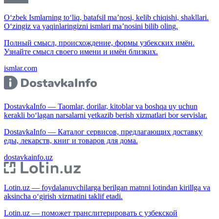
O‘zbek Ismlarning to‘liq, batafsil ma’nosi, kelib chiqishi, shakllari.
O‘zingiz va yaqinlaringizni ismlari ma’nosini bilib oling.
Полный смысл, происхождение, формы узбекских имён.
Узнайте смысл своего имени и имён близких.
ismlar.com
DostavkaInfo — Taomlar, dorilar, kitoblar va boshqa uy uchun
kerakli bo‘lagan narsalarni yetkazib berish xizmatlari bor servislar.
DostavkaInfo — Каталог сервисов, предлагающих доставку
еды, лекарств, книг и товаров для дома.
dostavkainfo.uz
Lotin.uz — foydalanuvchilarga berilgan matnni lotindan kirillga va
aksincha o‘girish xizmatini taklif etadi.
Lotin.uz — поможет транслитерировать с узбекской