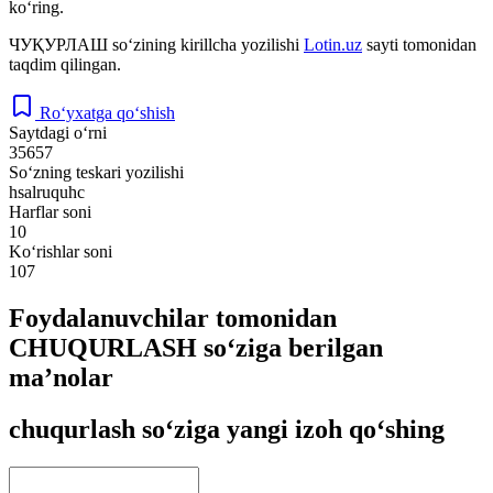
ko‘ring.
ЧУҚУРЛАШ
so‘zining kirillcha yozilishi
Lotin.uz
sayti tomonidan
taqdim qilingan.
Ro‘yxatga qo‘shish
Saytdagi o‘rni
35657
So‘zning teskari yozilishi
hsalruquhc
Harflar soni
10
Ko‘rishlar soni
107
Foydalanuvchilar tomonidan
CHUQURLASH so‘ziga berilgan
ma’nolar
chuqurlash so‘ziga yangi izoh qo‘shing