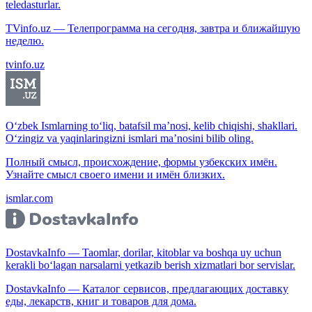
teledasturlar.
TVinfo.uz — Телепрограмма на сегодня, завтра и ближайшую
неделю.
tvinfo.uz
O‘zbek Ismlarning to‘liq, batafsil ma’nosi, kelib chiqishi, shakllari.
O‘zingiz va yaqinlaringizni ismlari ma’nosini bilib oling.
Полный смысл, происхождение, формы узбекских имён.
Узнайте смысл своего имени и имён близких.
ismlar.com
DostavkaInfo — Taomlar, dorilar, kitoblar va boshqa uy uchun
kerakli bo‘lagan narsalarni yetkazib berish xizmatlari bor servislar.
DostavkaInfo — Каталог сервисов, предлагающих доставку
еды, лекарств, книг и товаров для дома.