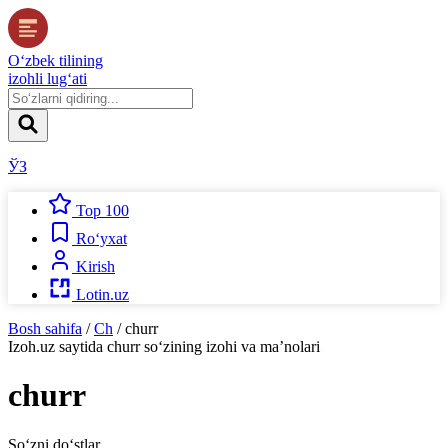
O‘zbek tilining
izohli lug‘ati
ЎЗ
Top 100
Ro‘yxat
Kirish
Lotin.uz
Bosh sahifa
/
Ch
/
churr
Izoh.uz
saytida
churr
so‘zining izohi va ma’nolari
churr
So‘zni do‘stlar