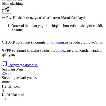
bilan ulashing
ys
taql. s.
Hushtak ovoziga oʻxshash tovushlarni ifodalaydi.
Qorovul binodan yugurib chiqib, churr etib hushtagini chaldi.
Yoshlik
CHURR
so‘zining sinonimlarini
Sinonim.uz
saytida qidirib ko‘ring.
ЧУРР
so‘zining kirillcha yozilishi
Lotin.uz
sayti tomonidan taqdim
qilingan.
Ro‘yxatga qo‘shish
Saytdagi o‘rni
30395
So‘zning teskari yozilishi
rruhc
Harflar soni
5
Ko‘rishlar soni
109