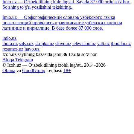
Imlo.uz — O'zbek tilining imlo lug'ati. Saytda 87 000 ortiq so'z bor.
So'zning to'g'ri yozilishini tekshiring.
Imlo.uz — Орфографический словарь узбекского языка
позволяющий проверить правописание узбекских слов на
латинице и кириллице. В базе более 87 000 слов.
imlo.uz
ibora.uz
salsa.uz
skripka.uz
slovo.uz
television.uz
vatt.uz
iboralar.uz
resumes.uz
havo.uz
Izoh.uz saytining bazasida jami
36 172
ta so‘z bor
Aloqa
Telegram
© Izoh.uz — O‘zbek tilining izohli lug‘ati, 2014–2026
Obuna
va
GoodGroup
loyihasi.
18+