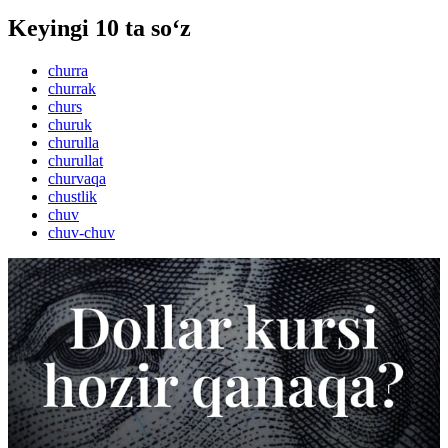
Keyingi 10 ta so‘z
churra
churrak
churs
churuk
churulla
churullat
churvaqa
chustlik
chuv
chuv-chuv