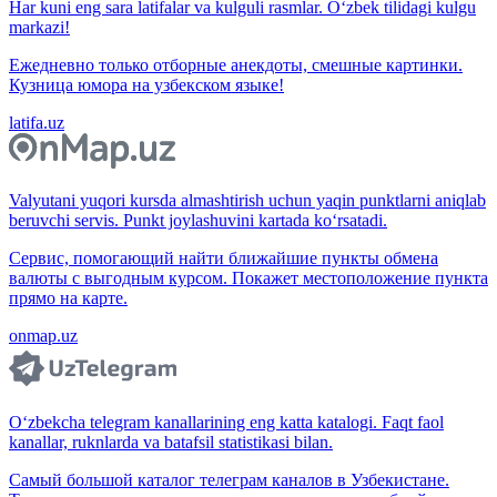
Har kuni eng sara latifalar va kulguli rasmlar. O‘zbek tilidagi kulgu
markazi!
Ежедневно только отборные анекдоты, смешные картинки.
Кузница юмора на узбекском языке!
latifa.uz
Valyutani yuqori kursda almashtirish uchun yaqin punktlarni aniqlab
beruvchi servis. Punkt joylashuvini kartada ko‘rsatadi.
Сервис, помогающий найти ближайшие пункты обмена
валюты с выгодным курсом. Покажет местоположение пункта
прямо на карте.
onmap.uz
O‘zbekcha telegram kanallarining eng katta katalogi. Faqt faol
kanallar, ruknlarda va batafsil statistikasi bilan.
Самый большой каталог телеграм каналов в Узбекистане.