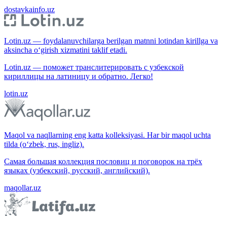
dostavkainfo.uz
Lotin.uz — foydalanuvchilarga berilgan matnni lotindan kirillga va
aksincha o‘girish xizmatini taklif etadi.
Lotin.uz — поможет транслитерировать с узбекской
кириллицы на латиницу и обратно. Легко!
lotin.uz
Maqol va naqllarning eng katta kolleksiyasi. Har bir maqol uchta
tilda (o‘zbek, rus, ingliz).
Самая большая коллекция пословиц и поговорок на трёх
языках (узбекский, русский, английский).
maqollar.uz