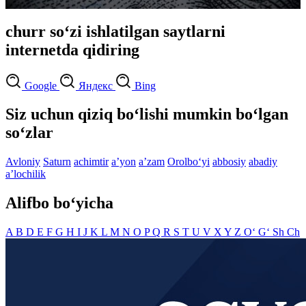
churr so‘zi ishlatilgan saytlarni
internetda qidiring
Google
Яндекс
Bing
Siz uchun qiziq bo‘lishi mumkin bo‘lgan
so‘zlar
Avloniy
Saturn
achimtir
aʼyon
aʼzam
Orolbo‘yi
abbosiy
abadiy
aʼlochilik
Alifbo bo‘yicha
A
B
D
E
F
G
H
I
J
K
L
M
N
O
P
Q
R
S
T
U
V
X
Y
Z
O‘
G‘
Sh
Ch