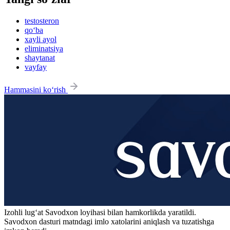
testosteron
qo‘ba
xayli ayol
eliminatsiya
shaytanat
vayfay
Hammasini ko‘rish
Izohli lugʻat
Savodxon
loyihasi bilan hamkorlikda yaratildi.
Savodxon dasturi matndagi imlo xatolarini aniqlash va tuzatishga