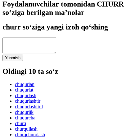
Foydalanuvchilar tomonidan CHURR
so‘ziga berilgan ma’nolar
churr so‘ziga yangi izoh qo‘shing
Yuborish
Oldingi 10 ta so‘z
chuqurlan
chuqurlat
chuqurlash
chuqurlashtir
chuqurlashtiril
chuqurlik
chuqurcha
churq
churqullash
churqchurqlash