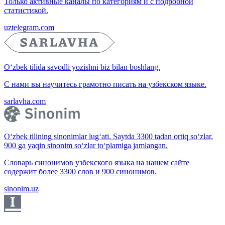
Только активные каналы по категориям и с подробной
статистикой.
uztelegram.com
O‘zbek tilida savodli yozishni biz bilan boshlang.
С нами вы научитесь грамотно писать на узбекском языке.
sarlavha.com
O‘zbek tilining sinonimlar lug‘ati. Saytda 3300 tadan ortiq so‘zlar,
900 ga yaqin sinonim so‘zlar to‘plamiga jamlangan.
Словарь синонимов узбекского языка на нашем сайте
содержит более 3300 слов и 900 синонимов.
sinonim.uz