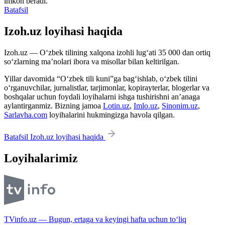
imkon beradi.
Batafsil
Izoh.uz loyihasi haqida
Izoh.uz — O‘zbek tilining xalqona izohli lug‘ati 35 000 dan ortiq
so‘zlarning ma’nolari ibora va misollar bilan keltirilgan.
Yillar davomida “O‘zbek tili kuni”ga bag‘ishlab, o‘zbek tilini
o‘rganuvchilar, jurnalistlar, tarjimonlar, kopirayterlar, blogerlar va
boshqalar uchun foydali loyihalarni ishga tushirishni an’anaga
aylantirganmiz. Bizning jamoa
Lotin.uz
,
Imlo.uz
,
Sinonim.uz
,
Sarlavha.com
loyihalarini hukmingizga havola qilgan.
Batafsil Izoh.uz loyihasi haqida
Loyihalarimiz
TVinfo.uz — Bugun, ertaga va keyingi hafta uchun to‘liq