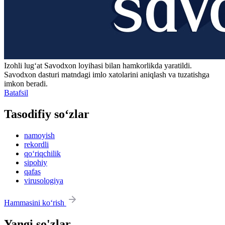
Izohli lugʻat
Savodxon
loyihasi bilan hamkorlikda yaratildi.
Savodxon dasturi matndagi imlo xatolarini aniqlash va tuzatishga
imkon beradi.
Batafsil
Tasodifiy so‘zlar
namoyish
rekordli
qo‘riqchilik
sipohiy
qafas
virusologiya
Hammasini ko‘rish
Yangi so'zlar