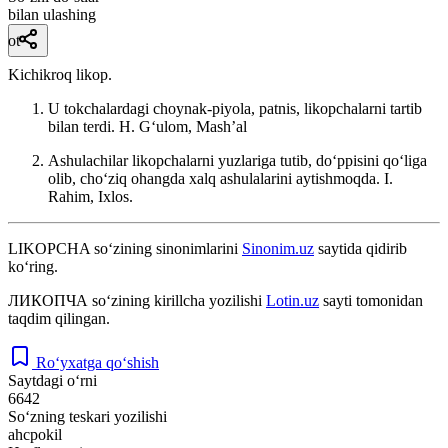
bilan ulashing
ot
Kichikroq likop.
U tokchalardagi choynak-piyola, patnis, likopchalarni tartib
bilan terdi.
H. Gʻulom, Mashʼal
Ashulachilar likopchalarni yuzlariga tutib, doʻppisini qoʻliga
olib, choʻziq ohangda xalq ashulalarini aytishmoqda.
I.
Rahim, Ixlos.
LIKOPCHA
so‘zining sinonimlarini
Sinonim.uz
saytida qidirib
ko‘ring.
ЛИКОПЧА
so‘zining kirillcha yozilishi
Lotin.uz
sayti tomonidan
taqdim qilingan.
Ro‘yxatga qo‘shish
Saytdagi o‘rni
6642
So‘zning teskari yozilishi
ahcpokil