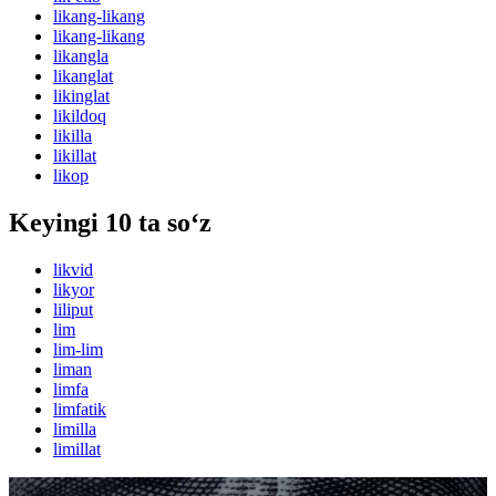
likang-likang
likang-likang
likangla
likanglat
likinglat
likildoq
likilla
likillat
likop
Keyingi 10 ta so‘z
likvid
likyor
liliput
lim
lim-lim
liman
limfa
limfatik
limilla
limillat