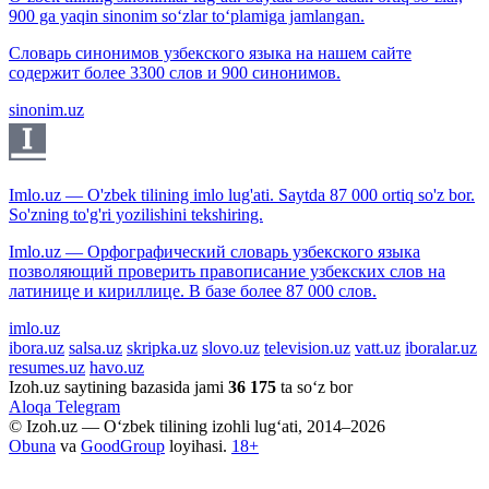
900 ga yaqin sinonim so‘zlar to‘plamiga jamlangan.
Словарь синонимов узбекского языка на нашем сайте
содержит более 3300 слов и 900 синонимов.
sinonim.uz
Imlo.uz — O'zbek tilining imlo lug'ati. Saytda 87 000 ortiq so'z bor.
So'zning to'g'ri yozilishini tekshiring.
Imlo.uz — Орфографический словарь узбекского языка
позволяющий проверить правописание узбекских слов на
латинице и кириллице. В базе более 87 000 слов.
imlo.uz
ibora.uz
salsa.uz
skripka.uz
slovo.uz
television.uz
vatt.uz
iboralar.uz
resumes.uz
havo.uz
Izoh.uz saytining bazasida jami
36 175
ta so‘z bor
Aloqa
Telegram
© Izoh.uz — O‘zbek tilining izohli lug‘ati, 2014–2026
Obuna
va
GoodGroup
loyihasi.
18+