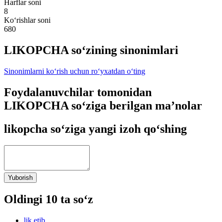
Harflar soni
8
Ko‘rishlar soni
680
LIKOPCHA so‘zining sinonimlari
Sinonimlarni ko‘rish uchun ro‘yxatdan o‘ting
Foydalanuvchilar tomonidan
LIKOPCHA so‘ziga berilgan ma’nolar
likopcha so‘ziga yangi izoh qo‘shing
Yuborish
Oldingi 10 ta so‘z
lik etib