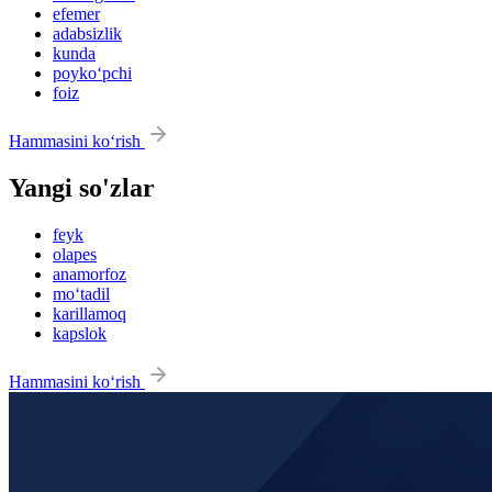
efemer
adabsizlik
kunda
poyko‘pchi
foiz
Hammasini ko‘rish
Yangi so'zlar
feyk
olapes
anamorfoz
mo‘tadil
karillamoq
kapslok
Hammasini ko‘rish