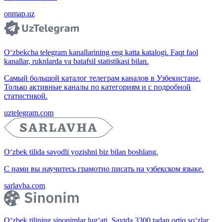
onmap.uz
O‘zbekcha telegram kanallarining eng katta katalogi. Faqt faol
kanallar, ruknlarda va batafsil statistikasi bilan.
Самый большой каталог телеграм каналов в Узбекистане.
Только активные каналы по категориям и с подробной
статистикой.
uztelegram.com
O‘zbek tilida savodli yozishni biz bilan boshlang.
С нами вы научитесь грамотно писать на узбекском языке.
sarlavha.com
O‘zbek tilining sinonimlar lug‘ati. Saytda 3300 tadan ortiq so‘zlar,