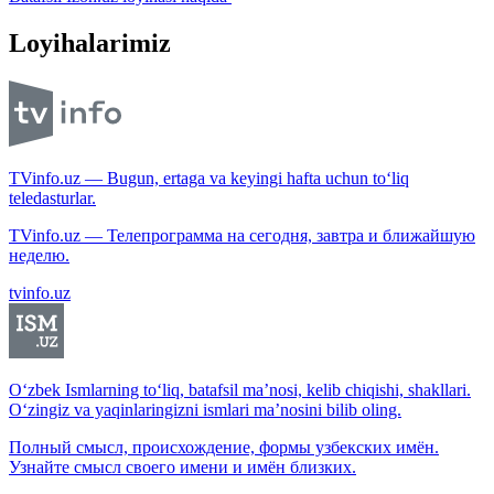
Loyihalarimiz
TVinfo.uz — Bugun, ertaga va keyingi hafta uchun to‘liq
teledasturlar.
TVinfo.uz — Телепрограмма на сегодня, завтра и ближайшую
неделю.
tvinfo.uz
O‘zbek Ismlarning to‘liq, batafsil ma’nosi, kelib chiqishi, shakllari.
O‘zingiz va yaqinlaringizni ismlari ma’nosini bilib oling.
Полный смысл, происхождение, формы узбекских имён.
Узнайте смысл своего имени и имён близких.