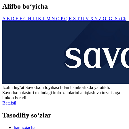
Alifbo bo‘yicha
A
B
D
E
F
G
H
I
J
K
L
M
N
O
P
Q
R
S
T
U
V
X
Y
Z
O‘
G‘
Sh
Ch
Izohli lugʻat
Savodxon
loyihasi bilan hamkorlikda yaratildi.
Savodxon dasturi matndagi imlo xatolarini aniqlash va tuzatishga
imkon beradi.
Batafsil
Tasodifiy so‘zlar
hanuzgacha