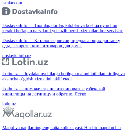
ismlar.com
DostavkaInfo — Taomlar, dorilar, kitoblar va boshqa uy uchun
kerakli bo‘lagan narsalarni yetkazib berish xizmatlari bor servislar.
DostavkaInfo — Каталог сервисов, предлагающих доставку
еды, лекарств, книг и товаров для дома.
dostavkainfo.uz
Lotin.uz — foydalanuvchilarga berilgan matnni lotindan kirillga va
aksincha o‘girish xizmatini taklif etadi.
Lotin.uz — поможет транслитерировать с узбекской
кириллицы на латиницу и обратно. Легко!
lotin.uz
Maqol va naqllarning eng katta kolleksiyasi. Har bir maqol uchta