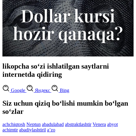
likopcha so‘zi ishlatilgan saytlarni
internetda qidiring
Google
Яндекс
Bing
Siz uchun qiziq bo‘lishi mumkin bo‘lgan
so‘zlar
achchiqtosh
Neptun
abadulabad
abstraktlashtir
Venera
abyot
achimtir
abadiylashtiril
aʼzo