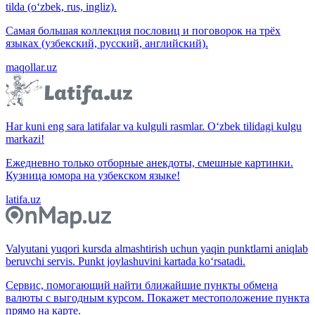
tilda (o‘zbek, rus, ingliz).
Самая большая коллекция пословиц и поговорок на трёх
языках (узбекский, русский, английский).
maqollar.uz
Har kuni eng sara latifalar va kulguli rasmlar. O‘zbek tilidagi kulgu
markazi!
Ежедневно только отборные анекдоты, смешные картинки.
Кузница юмора на узбекском языке!
latifa.uz
Valyutani yuqori kursda almashtirish uchun yaqin punktlarni aniqlab
beruvchi servis. Punkt joylashuvini kartada ko‘rsatadi.
Сервис, помогающий найти ближайшие пункты обмена
валюты с выгодным курсом. Покажет местоположение пункта
прямо на карте.