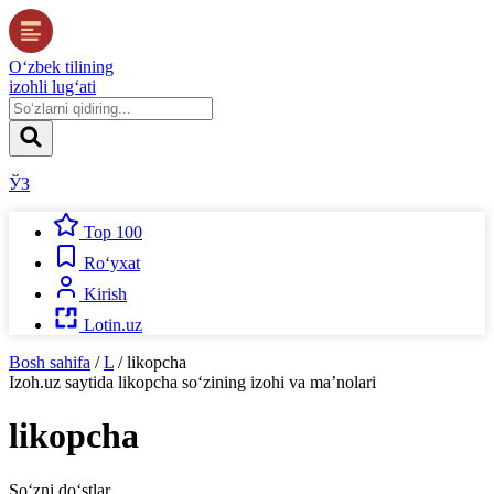
O‘zbek tilining
izohli lug‘ati
ЎЗ
Top 100
Ro‘yxat
Kirish
Lotin.uz
Bosh sahifa
/
L
/
likopcha
Izoh.uz
saytida
likopcha
so‘zining izohi va ma’nolari
likopcha
So‘zni do‘stlar