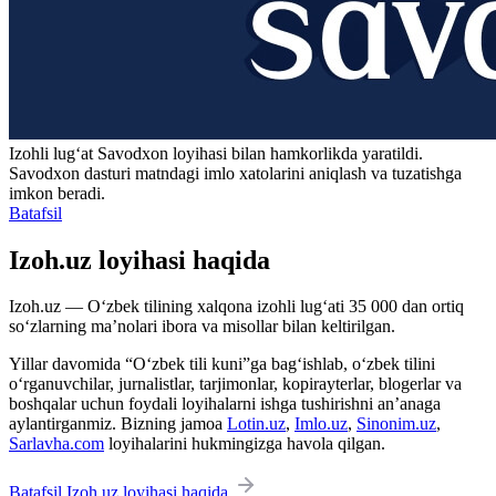
Izohli lugʻat
Savodxon
loyihasi bilan hamkorlikda yaratildi.
Savodxon dasturi matndagi imlo xatolarini aniqlash va tuzatishga
imkon beradi.
Batafsil
Izoh.uz loyihasi haqida
Izoh.uz — O‘zbek tilining xalqona izohli lug‘ati 35 000 dan ortiq
so‘zlarning ma’nolari ibora va misollar bilan keltirilgan.
Yillar davomida “O‘zbek tili kuni”ga bag‘ishlab, o‘zbek tilini
o‘rganuvchilar, jurnalistlar, tarjimonlar, kopirayterlar, blogerlar va
boshqalar uchun foydali loyihalarni ishga tushirishni an’anaga
aylantirganmiz. Bizning jamoa
Lotin.uz
,
Imlo.uz
,
Sinonim.uz
,
Sarlavha.com
loyihalarini hukmingizga havola qilgan.
Batafsil Izoh.uz loyihasi haqida