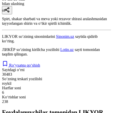
bilan ulashing
ot
Spirt, shakar sharbati va meva yoki rezavor shirasi aralashmasidan
tayyorlangan shirin va oʻtkir spirtli ichimlik.
LIKYOR
so‘zining sinonimlarini
Sinonim.uz
saytida qidirib
ko‘ring.
ЛИКЁР
so‘zining kirillcha yozilishi
Lotin.uz
sayti tomonidan
taqdim qilingan.
Ro‘yxatga qo‘shish
Saytdagi o‘rni
30483
So‘zning teskari yozilishi
roykil
Harflar soni
6
Ko‘rishlar soni
238
Foydalanuvchilar tomonidan LIKYOR