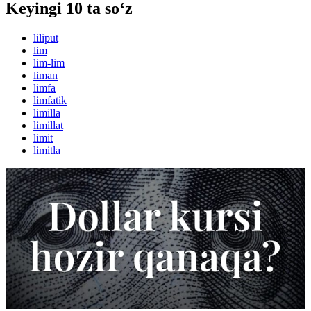
Keyingi 10 ta so‘z
liliput
lim
lim-lim
liman
limfa
limfatik
limilla
limillat
limit
limitla