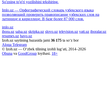
So'zning to'g'ri yozilishini tekshiring.
Imlo.uz — Орфографический словарь узбекского языка
позволяющий проверить правописание узбекских слов на
латинице и кириллице. В базе более 87 000 слов.
imlo.uz
ibora.uz
salsa.uz
skripka.uz
slovo.uz
television.uz
vatt.uz
iboralar.uz
resumes.uz
havo.uz
Izoh.uz saytining bazasida jami
36 175
ta so‘z bor
Aloqa
Telegram
© Izoh.uz — O‘zbek tilining izohli lug‘ati, 2014–2026
Obuna
va
GoodGroup
loyihasi.
18+