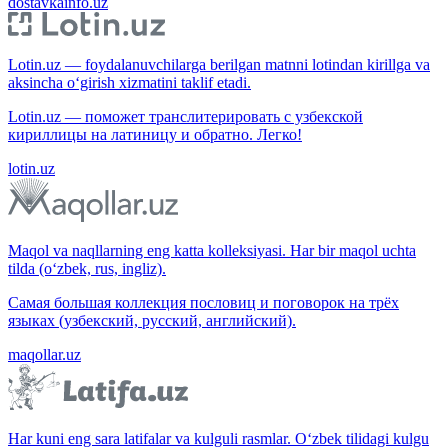
dostavkainfo.uz
Lotin.uz — foydalanuvchilarga berilgan matnni lotindan kirillga va
aksincha o‘girish xizmatini taklif etadi.
Lotin.uz — поможет транслитерировать с узбекской
кириллицы на латиницу и обратно. Легко!
lotin.uz
Maqol va naqllarning eng katta kolleksiyasi. Har bir maqol uchta
tilda (o‘zbek, rus, ingliz).
Самая большая коллекция пословиц и поговорок на трёх
языках (узбекский, русский, английский).
maqollar.uz
Har kuni eng sara latifalar va kulguli rasmlar. O‘zbek tilidagi kulgu