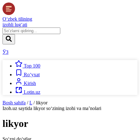
O‘zbek tilining
izohli lug‘ati
ЎЗ
Top 100
Ro‘yxat
Kirish
Lotin.uz
Bosh sahifa
/
L
/
likyor
Izoh.uz
saytida
likyor
so‘zining izohi va ma’nolari
likyor
So‘zni do‘stlar