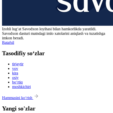
Izohli lugʻat
Savodxon
loyihasi bilan hamkorlikda yaratildi.
Savodxon dasturi matndagi imlo xatolarini aniqlash va tuzatishga
imkon beradi.
Batafsil
Tasodifiy so‘zlar
tirjaytir
vov
kira
osiy
bo‘rtiq
moshkichiri
Hammasini ko‘rish
Yangi so'zlar