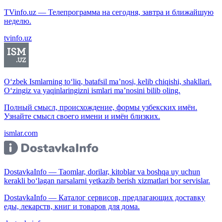
TVinfo.uz — Телепрограмма на сегодня, завтра и ближайшую
неделю.
tvinfo.uz
O‘zbek Ismlarning to‘liq, batafsil ma’nosi, kelib chiqishi, shakllari.
O‘zingiz va yaqinlaringizni ismlari ma’nosini bilib oling.
Полный смысл, происхождение, формы узбекских имён.
Узнайте смысл своего имени и имён близких.
ismlar.com
DostavkaInfo — Taomlar, dorilar, kitoblar va boshqa uy uchun
kerakli bo‘lagan narsalarni yetkazib berish xizmatlari bor servislar.
DostavkaInfo — Каталог сервисов, предлагающих доставку
еды, лекарств, книг и товаров для дома.