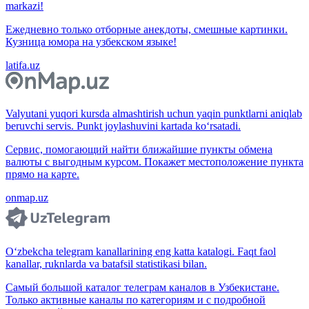
markazi!
Ежедневно только отборные анекдоты, смешные картинки.
Кузница юмора на узбекском языке!
latifa.uz
Valyutani yuqori kursda almashtirish uchun yaqin punktlarni aniqlab
beruvchi servis. Punkt joylashuvini kartada ko‘rsatadi.
Сервис, помогающий найти ближайшие пункты обмена
валюты с выгодным курсом. Покажет местоположение пункта
прямо на карте.
onmap.uz
O‘zbekcha telegram kanallarining eng katta katalogi. Faqt faol
kanallar, ruknlarda va batafsil statistikasi bilan.
Самый большой каталог телеграм каналов в Узбекистане.
Только активные каналы по категориям и с подробной