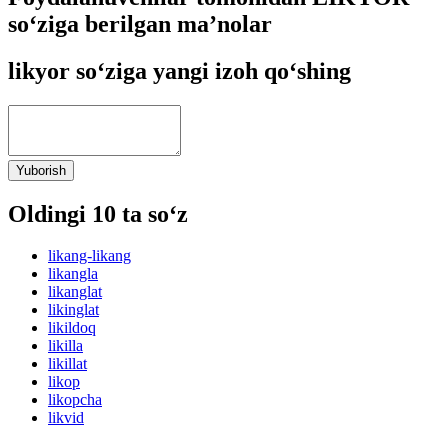
so‘ziga berilgan ma’nolar
likyor so‘ziga yangi izoh qo‘shing
Yuborish
Oldingi 10 ta so‘z
likang-likang
likangla
likanglat
likinglat
likildoq
likilla
likillat
likop
likopcha
likvid