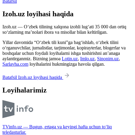
Batafsil
Izoh.uz loyihasi haqida
Izoh.uz — O‘zbek tilining xalqona izohli lug‘ati 35 000 dan ortiq
so‘zlarning ma’nolari ibora va misollar bilan keltirilgan.
Yillar davomida “O‘zbek tili kuni”ga bag‘ishlab, o‘zbek tilini
o‘rganuvchilar, jurnalistlar, tarjimonlar, kopirayterlar, blogerlar va
boshqalar uchun foydali loyihalarni ishga tushirishni an’anaga
aylantirganmiz. Bizning jamoa
Lotin.uz
,
Imlo.uz
,
Sinonim.uz
,
Sarlavha.com
loyihalarini hukmingizga havola qilgan.
Batafsil Izoh.uz loyihasi haqida
Loyihalarimiz
TVinfo.uz — Bugun, ertaga va keyingi hafta uchun to‘liq
teledasturlar.