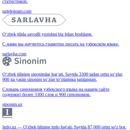
статистикой.
uztelegram.com
O‘zbek tilida savodli yozishni biz bilan boshlang.
С нами вы научитесь грамотно писать на узбекском языке.
sarlavha.com
O‘zbek tilining sinonimlar lug‘ati. Saytda 3300 tadan ortiq so‘zlar,
900 ga yaqin sinonim so‘zlar to‘plamiga jamlangan.
Словарь синонимов узбекского языка на нашем сайте
содержит более 3300 слов и 900 синонимов.
sinonim.uz
Imlo.uz — O'zbek tilining imlo lug'ati. Saytda 87 000 ortiq so'z bor.