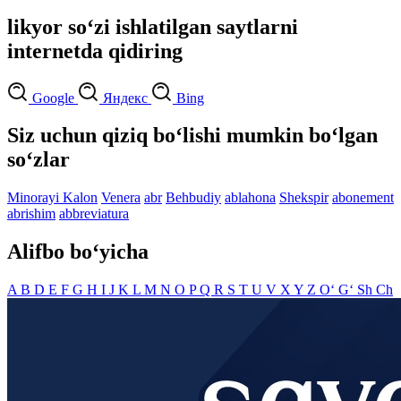
likyor so‘zi ishlatilgan saytlarni
internetda qidiring
Google
Яндекс
Bing
Siz uchun qiziq bo‘lishi mumkin bo‘lgan
so‘zlar
Minorayi Kalon
Venera
abr
Behbudiy
ablahona
Shekspir
abonement
abrishim
abbreviatura
Alifbo bo‘yicha
A
B
D
E
F
G
H
I
J
K
L
M
N
O
P
Q
R
S
T
U
V
X
Y
Z
O‘
G‘
Sh
Ch