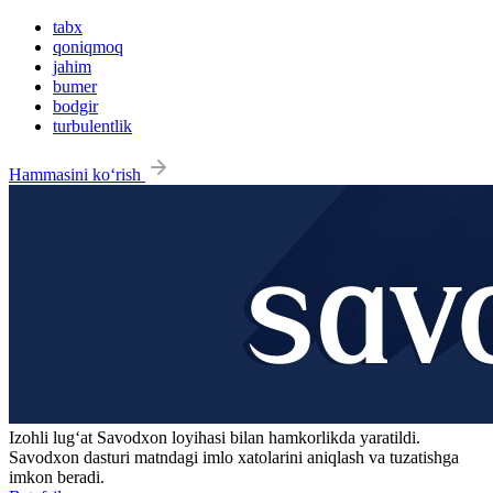
tabx
qoniqmoq
jahim
bumer
bodgir
turbulentlik
Hammasini ko‘rish
Izohli lugʻat
Savodxon
loyihasi bilan hamkorlikda yaratildi.
Savodxon dasturi matndagi imlo xatolarini aniqlash va tuzatishga
imkon beradi.