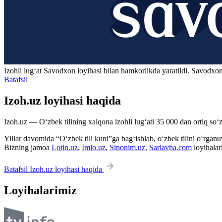
Izohli lugʻat
Savodxon
loyihasi bilan hamkorlikda yaratildi. Savodxon
Batafsil
Izoh.uz loyihasi haqida
Izoh.uz — O‘zbek tilining xalqona izohli lug‘ati 35 000 dan ortiq so‘zl
Yillar davomida “O‘zbek tili kuni”ga bag‘ishlab, o‘zbek tilini o‘rganuvc
Bizning jamoa
Lotin.uz
,
Imlo.uz
,
Sinonim.uz
,
Sarlavha.com
loyihalar
Batafsil Izoh.uz loyihasi haqida
Loyihalarimiz