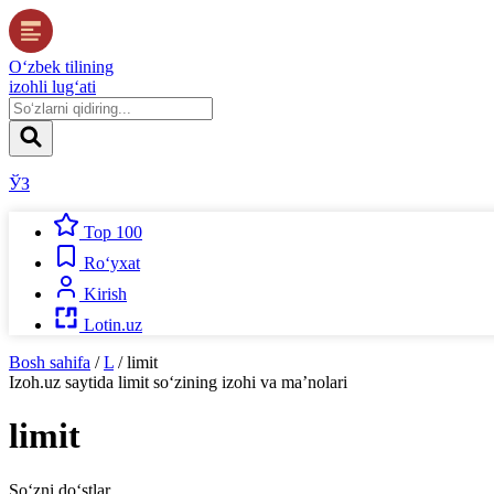
O‘zbek tilining
izohli lug‘ati
ЎЗ
Top 100
Ro‘yxat
Kirish
Lotin.uz
Bosh sahifa
/
L
/
limit
Izoh.uz
saytida
limit
so‘zining izohi va ma’nolari
limit
So‘zni do‘stlar