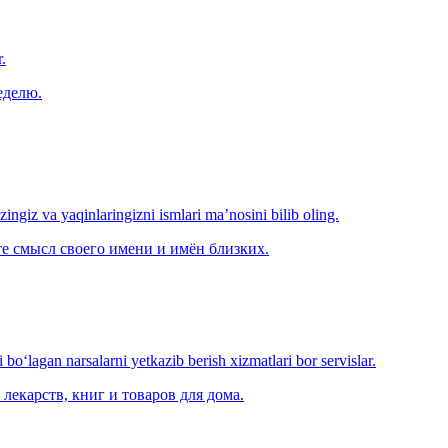
.
еделю.
‘zingiz va yaqinlaringizni ismlari ma’nosini bilib oling.
е смысл своего имени и имён близких.
o‘lagan narsalarni yetkazib berish xizmatlari bor servislar.
лекарств, книг и товаров для дома.