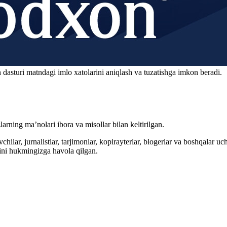
 dasturi matndagi imlo xatolarini aniqlash va tuzatishga imkon beradi.
arning ma’nolari ibora va misollar bilan keltirilgan.
hilar, jurnalistlar, tarjimonlar, kopirayterlar, blogerlar va boshqalar u
ini hukmingizga havola qilgan.