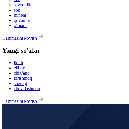
savodlilik
soz
minbar
quvontiril
o‘maril
Hammasini ko‘rish
Yangi so'zlar
jipiriq
eliboy
chig‘ana
kirishmoq
shering
chuvalashmoq
Hammasini ko‘rish