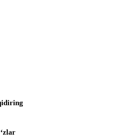
qidiring
‘zlar