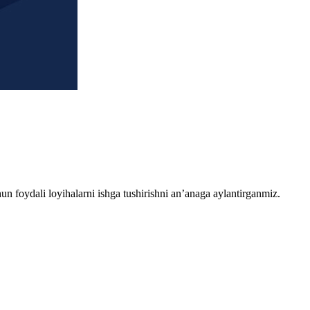
chun foydali loyihalarni ishga tushirishni an’anaga aylantirganmiz.