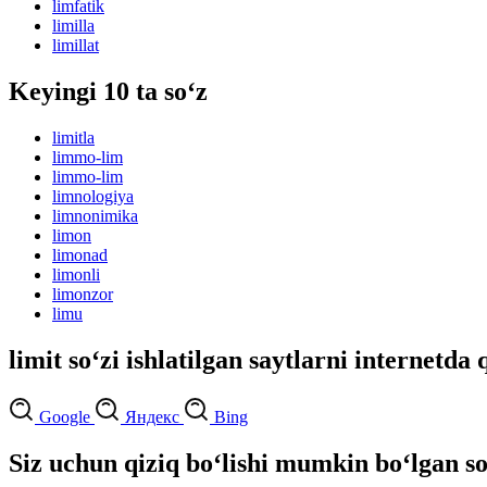
limfatik
limilla
limillat
Keyingi 10 ta so‘z
limitla
limmo-lim
limmo-lim
limnologiya
limnonimika
limon
limonad
limonli
limonzor
limu
limit so‘zi ishlatilgan saytlarni internetda 
Google
Яндекс
Bing
Siz uchun qiziq bo‘lishi mumkin bo‘lgan so