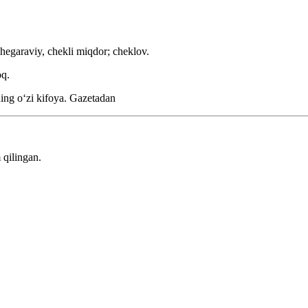
hegaraviy, chekli miqdor; cheklov.
oq.
ning oʻzi kifoya.
Gazetadan
 qilingan.