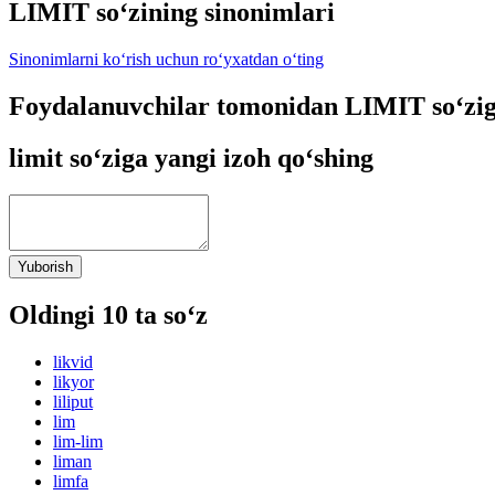
LIMIT so‘zining sinonimlari
Sinonimlarni ko‘rish uchun ro‘yxatdan o‘ting
Foydalanuvchilar tomonidan LIMIT so‘zig
limit so‘ziga yangi izoh qo‘shing
Yuborish
Oldingi 10 ta so‘z
likvid
likyor
liliput
lim
lim-lim
liman
limfa