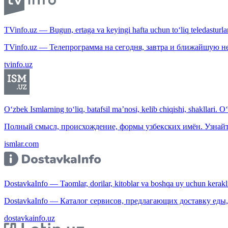
TVinfo.uz — Bugun, ertaga va keyingi hafta uchun to‘liq teledasturlar
TVinfo.uz — Телепрограмма на сегодня, завтра и ближайшую н
tvinfo.uz
O‘zbek Ismlarning to‘liq, batafsil ma’nosi, kelib chiqishi, shakllari. O
Полный смысл, происхождение, формы узбекских имён. Узнайт
ismlar.com
DostavkaInfo — Taomlar, dorilar, kitoblar va boshqa uy uchun kerakli b
DostavkaInfo — Каталог сервисов, предлагающих доставку еды, 
dostavkainfo.uz