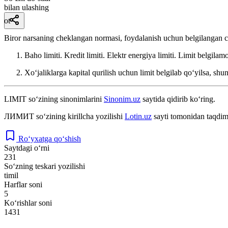
bilan ulashing
ot
Biror narsaning cheklangan normasi, foydalanish uchun belgilangan c
Baho limiti. Kredit limiti. Elektr energiya limiti. Limit belgilam
Xoʻjaliklarga kapital qurilish uchun limit belgilab qoʻyilsa, shu
LIMIT
so‘zining sinonimlarini
Sinonim.uz
saytida qidirib ko‘ring.
ЛИМИТ
so‘zining kirillcha yozilishi
Lotin.uz
sayti tomonidan taqdim
Ro‘yxatga qo‘shish
Saytdagi o‘rni
231
So‘zning teskari yozilishi
timil
Harflar soni
5
Ko‘rishlar soni
1431