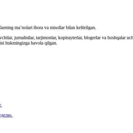
arning ma’nolari ibora va misollar bilan keltirilgan.
hilar, jurnalistlar, tarjimonlar, kopirayterlar, blogerlar va boshqalar u
ini hukmingizga havola qilgan.
.
еделю.