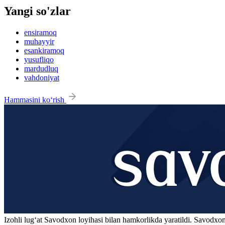
Yangi so'zlar
ensiramoq
muhayyir
esankiramoq
yusufliqo
mardudluq
vahdoniyat
Hammasini ko‘rish
Izohli lugʻat
Savodxon
loyihasi bilan hamkorlikda yaratildi. Savodxon