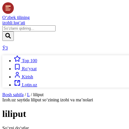
O‘zbek tilining
izohli lug‘ati
ЎЗ
Top 100
Ro‘yxat
Kirish
Lotin.uz
Bosh sahifa
/
L
/
liliput
Izoh.uz
saytida
liliput
so‘zining izohi va ma’nolari
liliput
So‘zni do‘stlar