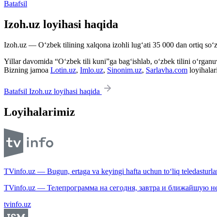
Batafsil
Izoh.uz loyihasi haqida
Izoh.uz — O‘zbek tilining xalqona izohli lug‘ati 35 000 dan ortiq so‘zl
Yillar davomida “O‘zbek tili kuni”ga bag‘ishlab, o‘zbek tilini o‘rganuvc
Bizning jamoa
Lotin.uz
,
Imlo.uz
,
Sinonim.uz
,
Sarlavha.com
loyihalar
Batafsil Izoh.uz loyihasi haqida
Loyihalarimiz
TVinfo.uz — Bugun, ertaga va keyingi hafta uchun to‘liq teledasturlar
TVinfo.uz — Телепрограмма на сегодня, завтра и ближайшую н
tvinfo.uz