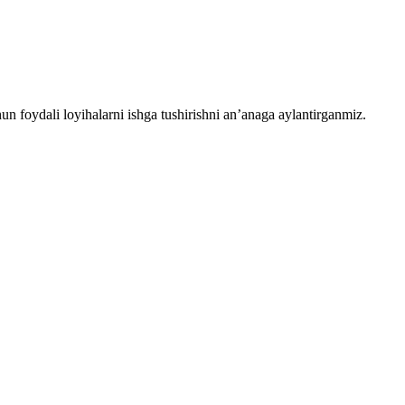
chun foydali loyihalarni ishga tushirishni an’anaga aylantirganmiz.