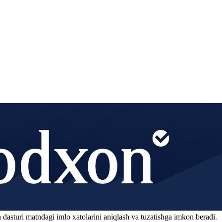
 dasturi matndagi imlo xatolarini aniqlash va tuzatishga imkon beradi.