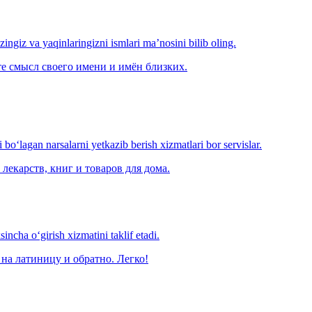
‘zingiz va yaqinlaringizni ismlari ma’nosini bilib oling.
е смысл своего имени и имён близких.
o‘lagan narsalarni yetkazib berish xizmatlari bor servislar.
лекарств, книг и товаров для дома.
ncha o‘girish xizmatini taklif etadi.
на латиницу и обратно. Легко!