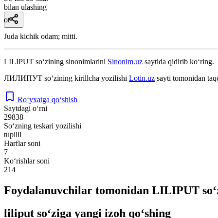
bilan ulashing
ot
Juda kichik odam; mitti.
LILIPUT
so‘zining sinonimlarini
Sinonim.uz
saytida qidirib ko‘ring.
ЛИЛИПУТ
so‘zining kirillcha yozilishi
Lotin.uz
sayti tomonidan taq
Ro‘yxatga qo‘shish
Saytdagi o‘rni
29838
So‘zning teskari yozilishi
tupilil
Harflar soni
7
Ko‘rishlar soni
214
Foydalanuvchilar tomonidan LILIPUT so‘z
liliput so‘ziga yangi izoh qo‘shing