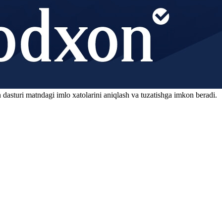
 dasturi matndagi imlo xatolarini aniqlash va tuzatishga imkon beradi.