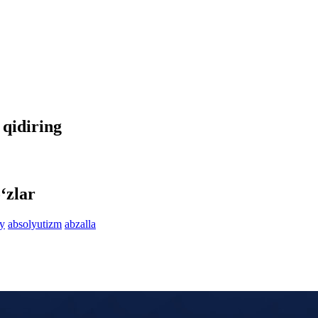
a qidiring
‘zlar
y
absolyutizm
abzalla