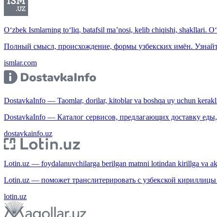
O‘zbek Ismlarning to‘liq, batafsil ma’nosi, kelib chiqishi, shakllari. O
Полный смысл, происхождение, формы узбекских имён. Узнайт
ismlar.com
DostavkaInfo — Taomlar, dorilar, kitoblar va boshqa uy uchun kerakli b
DostavkaInfo — Каталог сервисов, предлагающих доставку еды, 
dostavkainfo.uz
Lotin.uz — foydalanuvchilarga berilgan matnni lotindan kirillga va aksi
Lotin.uz — поможет транслитерировать с узбекской кириллицы 
lotin.uz