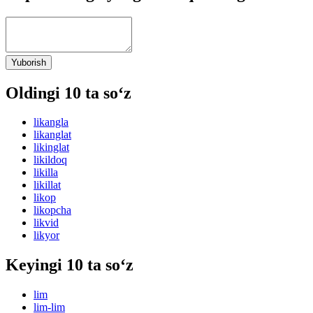
Yuborish
Oldingi 10 ta so‘z
likangla
likanglat
likinglat
likildoq
likilla
likillat
likop
likopcha
likvid
likyor
Keyingi 10 ta so‘z
lim
lim-lim