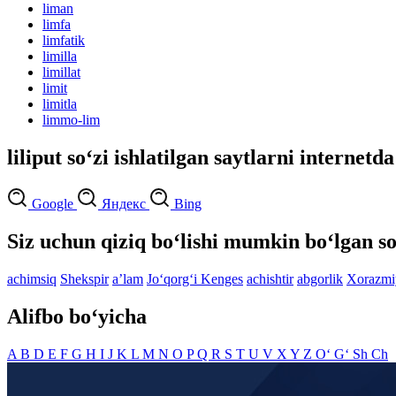
liman
limfa
limfatik
limilla
limillat
limit
limitla
limmo-lim
liliput so‘zi ishlatilgan saytlarni internetd
Google
Яндекс
Bing
Siz uchun qiziq bo‘lishi mumkin bo‘lgan so
achimsiq
Shekspir
aʼlam
Jo‘qorg‘i Kenges
achishtir
abgorlik
Xorazmi
Alifbo bo‘yicha
A
B
D
E
F
G
H
I
J
K
L
M
N
O
P
Q
R
S
T
U
V
X
Y
Z
O‘
G‘
Sh
Ch