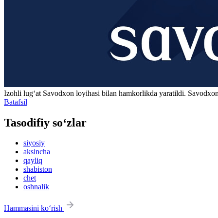
Izohli lugʻat
Savodxon
loyihasi bilan hamkorlikda yaratildi. Savodxon
Batafsil
Tasodifiy so‘zlar
siyosiy
aksincha
qayliq
shabiston
chet
oshnalik
Hammasini ko‘rish