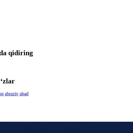
tda qidiring
‘zlar
on
abraziv
abad