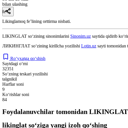
bilan ulashing
fe’l
Likinglamoq feʼlining orttirma nisbati.
LIKINGLAT
so‘zining sinonimlarini
Sinonim.uz
saytida qidirib ko‘ri
ЛИКИНГЛАТ
so‘zining kirillcha yozilishi
Lotin.uz
sayti tomonidan 
Ro‘yxatga qo‘shish
Saytdagi o‘rni
32351
So‘zning teskari yozilishi
talgnikil
Harflar soni
9
Ko‘rishlar soni
84
Foydalanuvchilar tomonidan LIKINGLAT s
likinglat so‘ziga yangi izoh qo‘shing