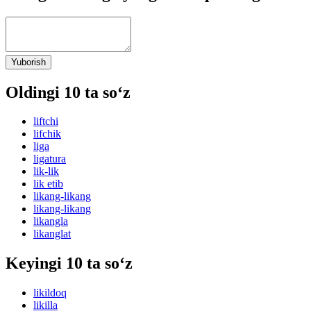
Yuborish
Oldingi 10 ta so‘z
liftchi
lifchik
liga
ligatura
lik-lik
lik etib
likang-likang
likang-likang
likangla
likanglat
Keyingi 10 ta so‘z
likildoq
likilla