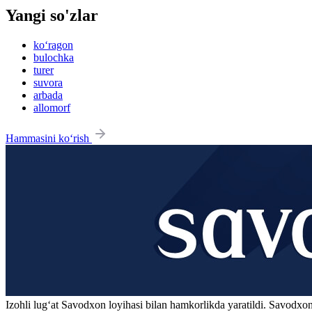
Yangi so'zlar
ko‘ragon
bulochka
turer
suvora
arbada
allomorf
Hammasini ko‘rish
Izohli lugʻat
Savodxon
loyihasi bilan hamkorlikda yaratildi. Savodxon