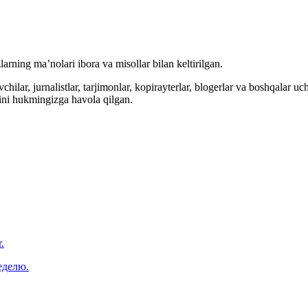
arning ma’nolari ibora va misollar bilan keltirilgan.
hilar, jurnalistlar, tarjimonlar, kopirayterlar, blogerlar va boshqalar u
ini hukmingizga havola qilgan.
.
еделю.