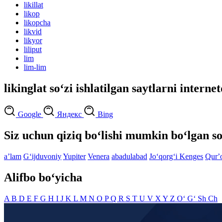
likillat
likop
likopcha
likvid
likyor
liliput
lim
lim-lim
likinglat so‘zi ishlatilgan saytlarni interne
Google
Яндекс
Bing
Siz uchun qiziq bo‘lishi mumkin bo‘lgan so
aʼlam
G‘ijduvoniy
Yupiter
Venera
abadulabad
Jo‘qorg‘i Kenges
Qurʼ
Alifbo bo‘yicha
A
B
D
E
F
G
H
I
J
K
L
M
N
O
P
Q
R
S
T
U
V
X
Y
Z
O‘
G‘
Sh
Ch