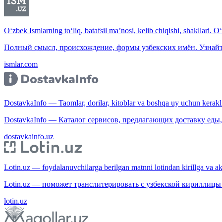
O‘zbek Ismlarning to‘liq, batafsil ma’nosi, kelib chiqishi, shakllari. O
Полный смысл, происхождение, формы узбекских имён. Узнайт
ismlar.com
DostavkaInfo — Taomlar, dorilar, kitoblar va boshqa uy uchun kerakli b
DostavkaInfo — Каталог сервисов, предлагающих доставку еды, 
dostavkainfo.uz
Lotin.uz — foydalanuvchilarga berilgan matnni lotindan kirillga va aksi
Lotin.uz — поможет транслитерировать с узбекской кириллицы 
lotin.uz