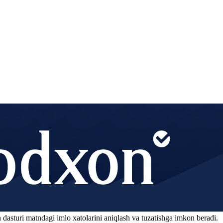
 dasturi matndagi imlo xatolarini aniqlash va tuzatishga imkon beradi.