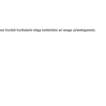
chun foydali loyihalarni ishga tushirishni an’anaga aylantirganmiz.