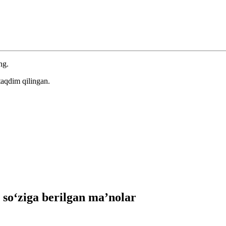
ng.
taqdim qilingan.
o‘ziga berilgan ma’nolar