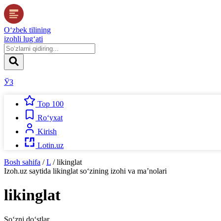
O‘zbek tilining
izohli lug‘ati
ЎЗ
Top 100
Ro‘yxat
Kirish
Lotin.uz
Bosh sahifa
/
L
/
likinglat
Izoh.uz
saytida
likinglat
so‘zining izohi va ma’nolari
likinglat
So‘zni do‘stlar