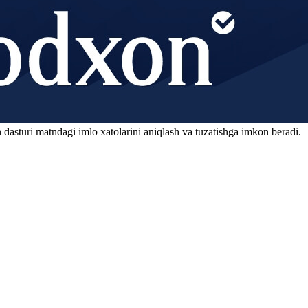
 dasturi matndagi imlo xatolarini aniqlash va tuzatishga imkon beradi.