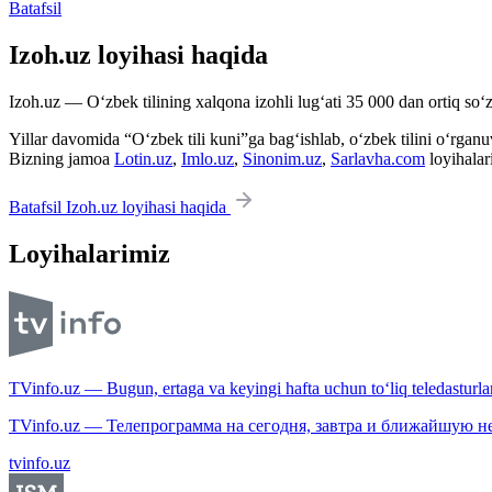
Batafsil
Izoh.uz loyihasi haqida
Izoh.uz — O‘zbek tilining xalqona izohli lug‘ati 35 000 dan ortiq so‘zl
Yillar davomida “O‘zbek tili kuni”ga bag‘ishlab, o‘zbek tilini o‘rganuvc
Bizning jamoa
Lotin.uz
,
Imlo.uz
,
Sinonim.uz
,
Sarlavha.com
loyihalar
Batafsil Izoh.uz loyihasi haqida
Loyihalarimiz
TVinfo.uz — Bugun, ertaga va keyingi hafta uchun to‘liq teledasturlar
TVinfo.uz — Телепрограмма на сегодня, завтра и ближайшую н
tvinfo.uz