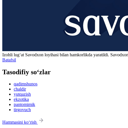
Izohli lugʻat
Savodxon
loyihasi bilan hamkorlikda yaratildi. Savodxon
Batafsil
Tasodifiy so‘zlar
qadimshunos
chaldir
yutqazish
ekzotika
pantomimik
tirgovuch
Hammasini ko‘rish