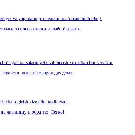
‘zingiz va yaqinlaringizni ismlari ma’nosini bilib oling.
е смысл своего имени и имён близких.
o‘lagan narsalarni yetkazib berish xizmatlari bor servislar.
лекарств, книг и товаров для дома.
ncha o‘girish xizmatini taklif etadi.
на латиницу и обратно. Легко!