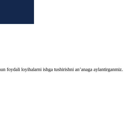
chun foydali loyihalarni ishga tushirishni an’anaga aylantirganmiz.