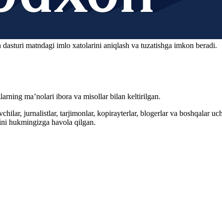
 dasturi matndagi imlo xatolarini aniqlash va tuzatishga imkon beradi.
arning ma’nolari ibora va misollar bilan keltirilgan.
hilar, jurnalistlar, tarjimonlar, kopirayterlar, blogerlar va boshqalar u
ini hukmingizga havola qilgan.