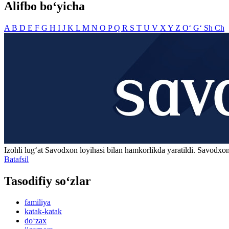
Alifbo bo‘yicha
A
B
D
E
F
G
H
I
J
K
L
M
N
O
P
Q
R
S
T
U
V
X
Y
Z
O‘
G‘
Sh
Ch
Izohli lugʻat
Savodxon
loyihasi bilan hamkorlikda yaratildi. Savodxon
Batafsil
Tasodifiy so‘zlar
familiya
katak-katak
do‘zax