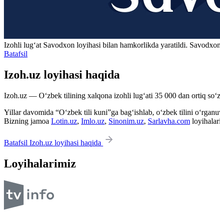
Izohli lugʻat
Savodxon
loyihasi bilan hamkorlikda yaratildi. Savodxon
Batafsil
Izoh.uz loyihasi haqida
Izoh.uz — O‘zbek tilining xalqona izohli lug‘ati 35 000 dan ortiq so‘zl
Yillar davomida “O‘zbek tili kuni”ga bag‘ishlab, o‘zbek tilini o‘rganuvc
Bizning jamoa
Lotin.uz
,
Imlo.uz
,
Sinonim.uz
,
Sarlavha.com
loyihalar
Batafsil Izoh.uz loyihasi haqida
Loyihalarimiz