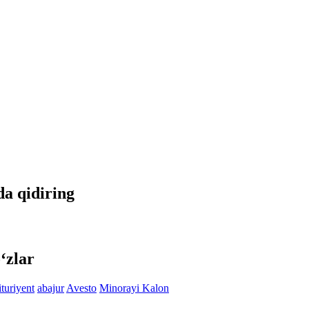
tda qidiring
‘zlar
ituriyent
abajur
Avesto
Minorayi Kalon