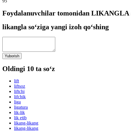
95
Foydalanuvchilar tomonidan LIKANGLA so
likangla so‘ziga yangi izoh qo‘shing
Yuborish
Oldingi 10 ta so‘z
lift
liftsoz
liftchi
lifchik
liga
ligatura
lik-lik
lik etib
likang-likang
likang-likang