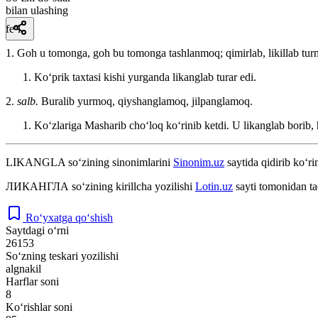
bilan ulashing
fe’l
1. Goh u tomonga, goh bu tomonga tashlanmoq; qimirlab, likillab tur
Koʻprik taxtasi kishi yurganda likanglab turar edi.
2.
salb.
Buralib yurmoq, qiyshanglamoq, jilpanglamoq.
Koʻzlariga Masharib choʻloq koʻrinib ketdi. U likanglab borib, 
LIKANGLA
so‘zining sinonimlarini
Sinonim.uz
saytida qidirib ko‘ri
ЛИКАНГЛА
so‘zining kirillcha yozilishi
Lotin.uz
sayti tomonidan ta
Ro‘yxatga qo‘shish
Saytdagi o‘rni
26153
So‘zning teskari yozilishi
algnakil
Harflar soni
8
Ko‘rishlar soni