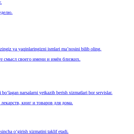
.
еделю.
‘zingiz va yaqinlaringizni ismlari ma’nosini bilib oling.
е смысл своего имени и имён близких.
o‘lagan narsalarni yetkazib berish xizmatlari bor servislar.
лекарств, книг и товаров для дома.
ncha o‘girish xizmatini taklif etadi.