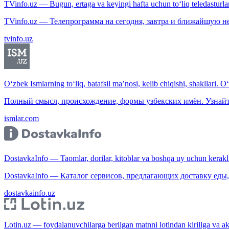
TVinfo.uz — Bugun, ertaga va keyingi hafta uchun to‘liq teledasturlar
TVinfo.uz — Телепрограмма на сегодня, завтра и ближайшую н
tvinfo.uz
O‘zbek Ismlarning to‘liq, batafsil ma’nosi, kelib chiqishi, shakllari. O
Полный смысл, происхождение, формы узбекских имён. Узнайт
ismlar.com
DostavkaInfo — Taomlar, dorilar, kitoblar va boshqa uy uchun kerakli b
DostavkaInfo — Каталог сервисов, предлагающих доставку еды, 
dostavkainfo.uz
Lotin.uz — foydalanuvchilarga berilgan matnni lotindan kirillga va aksi