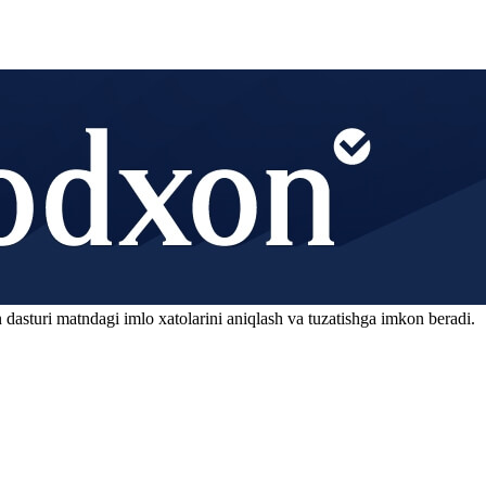
 dasturi matndagi imlo xatolarini aniqlash va tuzatishga imkon beradi.