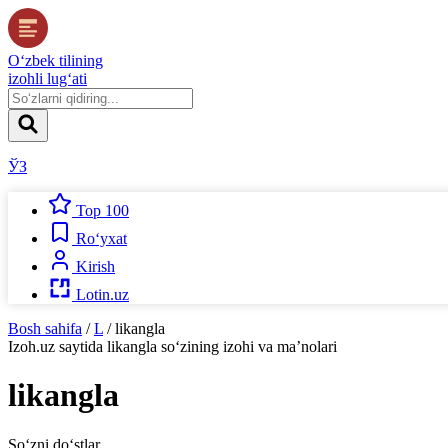
O‘zbek tilining
izohli lug‘ati
ЎЗ
Top 100
Ro‘yxat
Kirish
Lotin.uz
Bosh sahifa
/
L
/
likangla
Izoh.uz
saytida
likangla
so‘zining izohi va ma’nolari
likangla
So‘zni do‘stlar