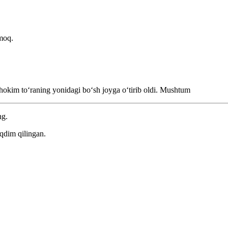
moq.
hokim toʻraning yonidagi boʻsh joyga oʻtirib oldi.
Mushtum
ng.
qdim qilingan.