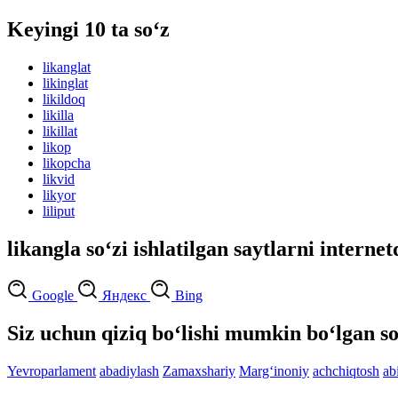
Keyingi 10 ta so‘z
likanglat
likinglat
likildoq
likilla
likillat
likop
likopcha
likvid
likyor
liliput
likangla so‘zi ishlatilgan saytlarni interne
Google
Яндекс
Bing
Siz uchun qiziq bo‘lishi mumkin bo‘lgan so
Yevroparlament
abadiylash
Zamaxshariy
Marg‘inoniy
achchiqtosh
ab