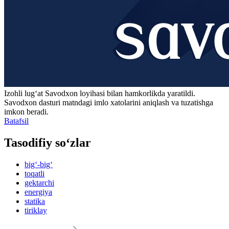
Izohli lugʻat
Savodxon
loyihasi bilan hamkorlikda yaratildi.
Savodxon dasturi matndagi imlo xatolarini aniqlash va tuzatishga
imkon beradi.
Batafsil
Tasodifiy so‘zlar
big‘-big‘
toqatli
gektarchi
energiya
statika
tiriklay