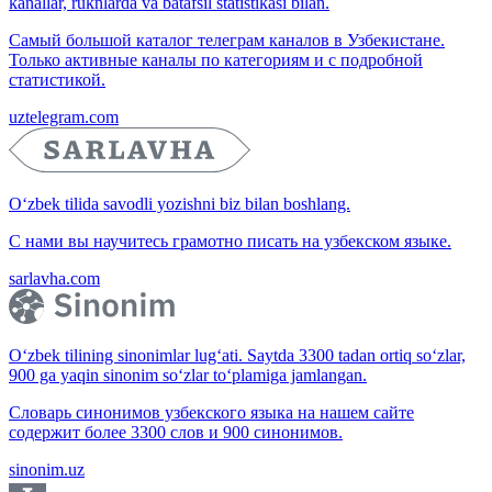
kanallar, ruknlarda va batafsil statistikasi bilan.
Самый большой каталог телеграм каналов в Узбекистане.
Только активные каналы по категориям и с подробной
статистикой.
uztelegram.com
O‘zbek tilida savodli yozishni biz bilan boshlang.
С нами вы научитесь грамотно писать на узбекском языке.
sarlavha.com
O‘zbek tilining sinonimlar lug‘ati. Saytda 3300 tadan ortiq so‘zlar,
900 ga yaqin sinonim so‘zlar to‘plamiga jamlangan.
Словарь синонимов узбекского языка на нашем сайте
содержит более 3300 слов и 900 синонимов.
sinonim.uz