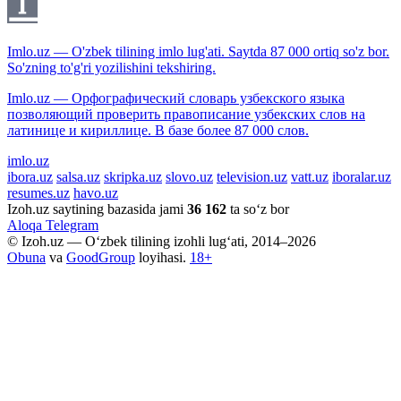
Imlo.uz — O'zbek tilining imlo lug'ati. Saytda 87 000 ortiq so'z bor.
So'zning to'g'ri yozilishini tekshiring.
Imlo.uz — Орфографический словарь узбекского языка
позволяющий проверить правописание узбекских слов на
латинице и кириллице. В базе более 87 000 слов.
imlo.uz
ibora.uz
salsa.uz
skripka.uz
slovo.uz
television.uz
vatt.uz
iboralar.uz
resumes.uz
havo.uz
Izoh.uz saytining bazasida jami
36 162
ta so‘z bor
Aloqa
Telegram
© Izoh.uz — O‘zbek tilining izohli lug‘ati, 2014–2026
Obuna
va
GoodGroup
loyihasi.
18+