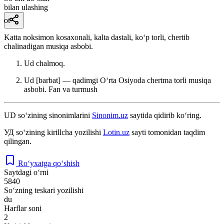
bilan ulashing
ot
Katta noksimon kosaxonali, kalta dastali, koʻp torli, chertib
chalinadigan musiqa asbobi.
Ud chalmoq.
Ud [barbat] — qadimgi Oʻrta Osiyoda chertma torli musiqa
asbobi.
Fan va turmush
UD
so‘zining sinonimlarini
Sinonim.uz
saytida qidirib ko‘ring.
УД
so‘zining kirillcha yozilishi
Lotin.uz
sayti tomonidan taqdim
qilingan.
Ro‘yxatga qo‘shish
Saytdagi o‘rni
5840
So‘zning teskari yozilishi
du
Harflar soni
2