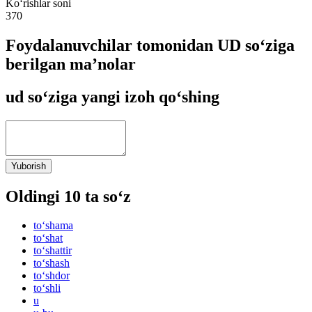
Ko‘rishlar soni
370
Foydalanuvchilar tomonidan UD so‘ziga
berilgan ma’nolar
ud so‘ziga yangi izoh qo‘shing
Yuborish
Oldingi 10 ta so‘z
to‘shama
to‘shat
to‘shattir
to‘shash
to‘shdor
to‘shli
u