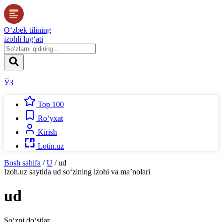
O‘zbek tilining
izohli lug‘ati
ЎЗ
Top 100
Ro‘yxat
Kirish
Lotin.uz
Bosh sahifa
/
U
/
ud
Izoh.uz
saytida
ud
so‘zining izohi va ma’nolari
ud
So‘zni do‘stlar