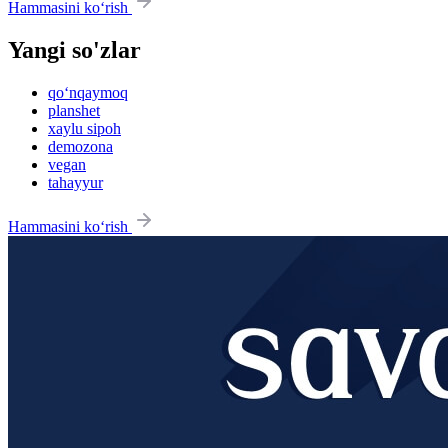
Hammasini ko‘rish
Yangi so'zlar
qo‘nqaymoq
planshet
xaylu sipoh
demozona
vegan
tahayyur
Hammasini ko‘rish