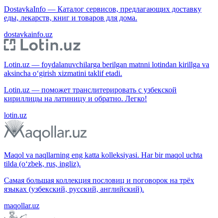
DostavkaInfo — Каталог сервисов, предлагающих доставку
еды, лекарств, книг и товаров для дома.
dostavkainfo.uz
Lotin.uz — foydalanuvchilarga berilgan matnni lotindan kirillga va
aksincha o‘girish xizmatini taklif etadi.
Lotin.uz — поможет транслитерировать с узбекской
кириллицы на латиницу и обратно. Легко!
lotin.uz
Maqol va naqllarning eng katta kolleksiyasi. Har bir maqol uchta
tilda (o‘zbek, rus, ingliz).
Самая большая коллекция пословиц и поговорок на трёх
языках (узбекский, русский, английский).
maqollar.uz