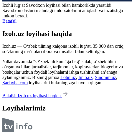
Izohli lugʻat
Savodxon
loyihasi bilan hamkorlikda yaratildi.
Savodxon dasturi matndagi imlo xatolarini aniqlash va tuzatishga
imkon beradi.
Batafsil
Izoh.uz loyihasi haqida
Izoh.uz — O‘zbek tilining xalqona izohli lug‘ati 35 000 dan ortiq
so‘zlarning ma’nolari ibora va misollar bilan keltirilgan.
Yillar davomida “O‘zbek tili kuni”ga bag‘ishlab, o‘zbek tilini
o‘rganuvchilar, jurnalistlar, tarjimonlar, kopirayterlar, blogerlar va
boshqalar uchun foydali loyihalarni ishga tushirishni an’anaga
aylantirganmiz. Bizning jamoa
Lotin.uz
,
Imlo.uz
,
Sinonim.uz
,
Sarlavha.com
loyihalarini hukmingizga havola qilgan.
Batafsil Izoh.uz loyihasi haqida
Loyihalarimiz