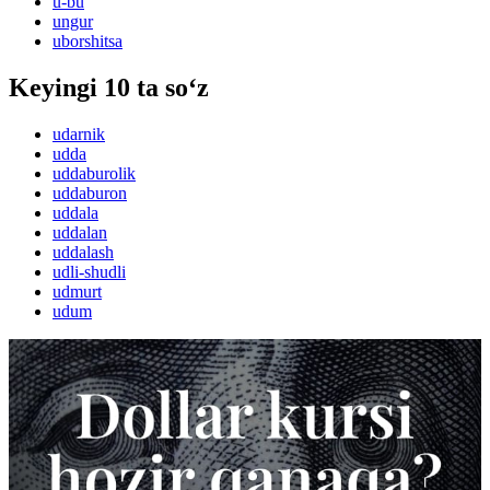
u-bu
ungur
uborshitsa
Keyingi 10 ta so‘z
udarnik
udda
uddaburolik
uddaburon
uddala
uddalan
uddalash
udli-shudli
udmurt
udum