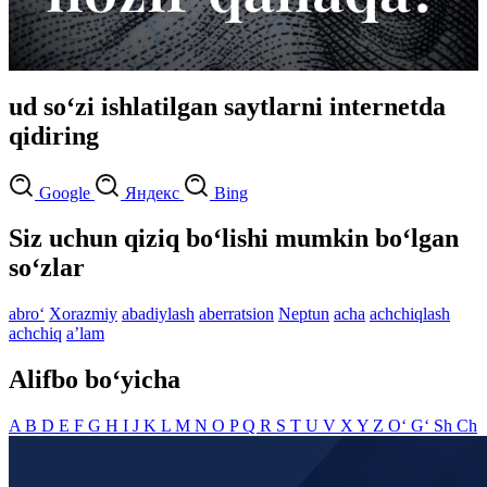
ud so‘zi ishlatilgan saytlarni internetda
qidiring
Google
Яндекс
Bing
Siz uchun qiziq bo‘lishi mumkin bo‘lgan
so‘zlar
abro‘
Xorazmiy
abadiylash
aberratsion
Neptun
acha
achchiqlash
achchiq
aʼlam
Alifbo bo‘yicha
A
B
D
E
F
G
H
I
J
K
L
M
N
O
P
Q
R
S
T
U
V
X
Y
Z
O‘
G‘
Sh
Ch