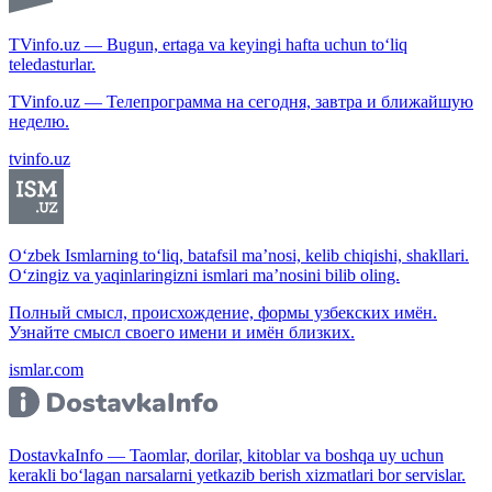
TVinfo.uz — Bugun, ertaga va keyingi hafta uchun to‘liq
teledasturlar.
TVinfo.uz — Телепрограмма на сегодня, завтра и ближайшую
неделю.
tvinfo.uz
O‘zbek Ismlarning to‘liq, batafsil ma’nosi, kelib chiqishi, shakllari.
O‘zingiz va yaqinlaringizni ismlari ma’nosini bilib oling.
Полный смысл, происхождение, формы узбекских имён.
Узнайте смысл своего имени и имён близких.
ismlar.com
DostavkaInfo — Taomlar, dorilar, kitoblar va boshqa uy uchun
kerakli bo‘lagan narsalarni yetkazib berish xizmatlari bor servislar.