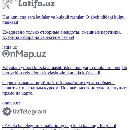
Har kuni eng sara latifalar va kulguli rasmlar. O‘zbek tilidagi kulgu
markazi!
Ежедневно только отборные анекдоты, смешные картинки.
Кузница юмора на узбекском языке!
latifa.uz
Valyutani yuqori kursda almashtirish uchun yaqin punktlarni aniqlab
beruvchi servis. Punkt joylashuvini kartada ko‘rsatadi.
Сервис, помогающий найти ближайшие пункты обмена
валюты с выгодным курсом. Покажет местоположение пункта
прямо на карте.
onmap.uz
O‘zbekcha telegram kanallarining eng katta katalogi. Faqt faol