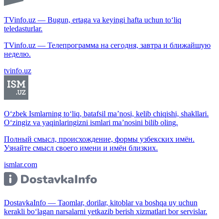
TVinfo.uz — Bugun, ertaga va keyingi hafta uchun to‘liq
teledasturlar.
TVinfo.uz — Телепрограмма на сегодня, завтра и ближайшую
неделю.
tvinfo.uz
O‘zbek Ismlarning to‘liq, batafsil ma’nosi, kelib chiqishi, shakllari.
O‘zingiz va yaqinlaringizni ismlari ma’nosini bilib oling.
Полный смысл, происхождение, формы узбекских имён.
Узнайте смысл своего имени и имён близких.
ismlar.com
DostavkaInfo — Taomlar, dorilar, kitoblar va boshqa uy uchun
kerakli bo‘lagan narsalarni yetkazib berish xizmatlari bor servislar.