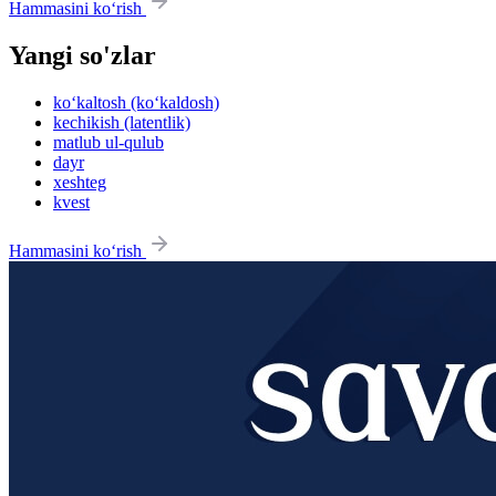
Hammasini ko‘rish
Yangi so'zlar
ko‘kaltosh (ko‘kaldosh)
kechikish (latentlik)
matlub ul-qulub
dayr
xeshteg
kvest
Hammasini ko‘rish