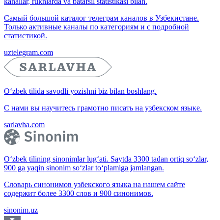
kanallar, ruknlarda va batafsil statistikasi bilan.
Самый большой каталог телеграм каналов в Узбекистане.
Только активные каналы по категориям и с подробной
статистикой.
uztelegram.com
O‘zbek tilida savodli yozishni biz bilan boshlang.
С нами вы научитесь грамотно писать на узбекском языке.
sarlavha.com
O‘zbek tilining sinonimlar lug‘ati. Saytda 3300 tadan ortiq so‘zlar,
900 ga yaqin sinonim so‘zlar to‘plamiga jamlangan.
Словарь синонимов узбекского языка на нашем сайте
содержит более 3300 слов и 900 синонимов.
sinonim.uz