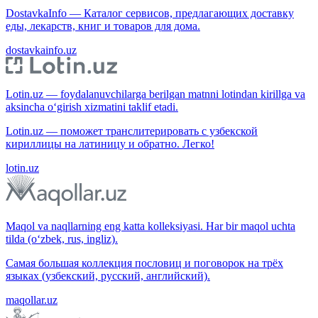
DostavkaInfo — Каталог сервисов, предлагающих доставку
еды, лекарств, книг и товаров для дома.
dostavkainfo.uz
Lotin.uz — foydalanuvchilarga berilgan matnni lotindan kirillga va
aksincha o‘girish xizmatini taklif etadi.
Lotin.uz — поможет транслитерировать с узбекской
кириллицы на латиницу и обратно. Легко!
lotin.uz
Maqol va naqllarning eng katta kolleksiyasi. Har bir maqol uchta
tilda (o‘zbek, rus, ingliz).
Самая большая коллекция пословиц и поговорок на трёх
языках (узбекский, русский, английский).
maqollar.uz