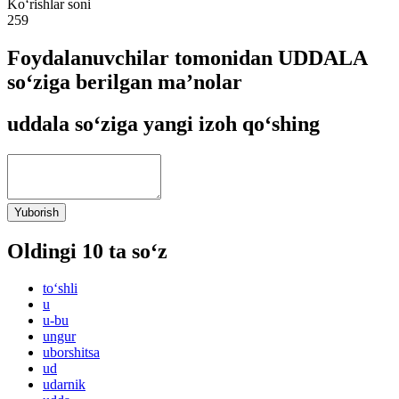
Ko‘rishlar soni
259
Foydalanuvchilar tomonidan UDDALA
so‘ziga berilgan ma’nolar
uddala so‘ziga yangi izoh qo‘shing
Yuborish
Oldingi 10 ta so‘z
to‘shli
u
u-bu
ungur
uborshitsa
ud
udarnik