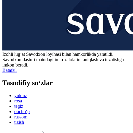
Izohli lugʻat
Savodxon
loyihasi bilan hamkorlikda yaratildi.
Savodxon dasturi matndagi imlo xatolarini aniqlash va tuzatishga
imkon beradi.
Batafsil
Tasodifiy so‘zlar
yulduz
rosa
tegiz
oqcho‘p
rassom
tizish