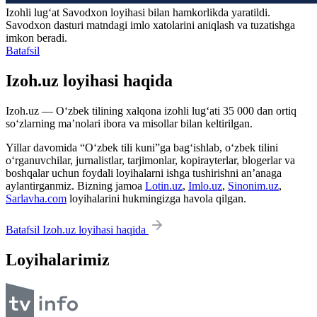
Izohli lugʻat
Savodxon
loyihasi bilan hamkorlikda yaratildi.
Savodxon dasturi matndagi imlo xatolarini aniqlash va tuzatishga
imkon beradi.
Batafsil
Izoh.uz loyihasi haqida
Izoh.uz — O‘zbek tilining xalqona izohli lug‘ati 35 000 dan ortiq
so‘zlarning ma’nolari ibora va misollar bilan keltirilgan.
Yillar davomida “O‘zbek tili kuni”ga bag‘ishlab, o‘zbek tilini
o‘rganuvchilar, jurnalistlar, tarjimonlar, kopirayterlar, blogerlar va
boshqalar uchun foydali loyihalarni ishga tushirishni an’anaga
aylantirganmiz. Bizning jamoa
Lotin.uz
,
Imlo.uz
,
Sinonim.uz
,
Sarlavha.com
loyihalarini hukmingizga havola qilgan.
Batafsil Izoh.uz loyihasi haqida
Loyihalarimiz