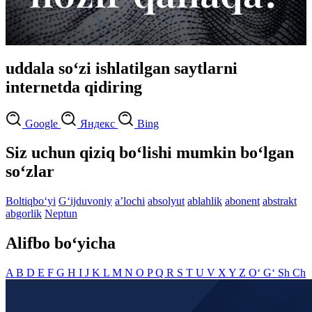
uddala so‘zi ishlatilgan saytlarni
internetda qidiring
Google
Яндекс
Bing
Siz uchun qiziq bo‘lishi mumkin bo‘lgan
so‘zlar
Boltiqbo‘yi
G‘ijduvoniy
aʼlochi
absolyut
ablahlik
abonent
abstrakt
abgorlik
Neptun
Alifbo bo‘yicha
A
B
D
E
F
G
H
I
J
K
L
M
N
O
P
Q
R
S
T
U
V
X
Y
Z
O‘
G‘
Sh
Ch