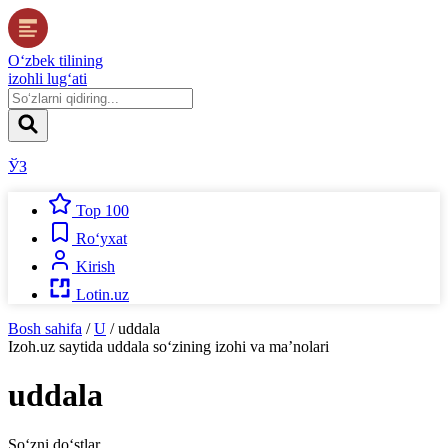
O‘zbek tilining
izohli lug‘ati
ЎЗ
Top 100
Ro‘yxat
Kirish
Lotin.uz
Bosh sahifa
/
U
/
uddala
Izoh.uz
saytida
uddala
so‘zining izohi va ma’nolari
uddala
So‘zni do‘stlar