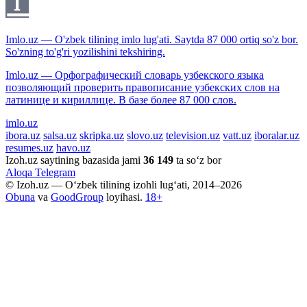
Imlo.uz — O'zbek tilining imlo lug'ati. Saytda 87 000 ortiq so'z bor.
So'zning to'g'ri yozilishini tekshiring.
Imlo.uz — Орфографический словарь узбекского языка
позволяющий проверить правописание узбекских слов на
латинице и кириллице. В базе более 87 000 слов.
imlo.uz
ibora.uz
salsa.uz
skripka.uz
slovo.uz
television.uz
vatt.uz
iboralar.uz
resumes.uz
havo.uz
Izoh.uz saytining bazasida jami
36 149
ta so‘z bor
Aloqa
Telegram
© Izoh.uz — O‘zbek tilining izohli lug‘ati, 2014–2026
Obuna
va
GoodGroup
loyihasi.
18+