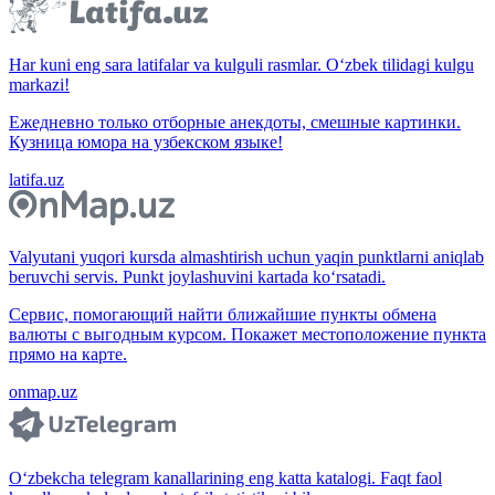
Har kuni eng sara latifalar va kulguli rasmlar. O‘zbek tilidagi kulgu
markazi!
Ежедневно только отборные анекдоты, смешные картинки.
Кузница юмора на узбекском языке!
latifa.uz
Valyutani yuqori kursda almashtirish uchun yaqin punktlarni aniqlab
beruvchi servis. Punkt joylashuvini kartada ko‘rsatadi.
Сервис, помогающий найти ближайшие пункты обмена
валюты с выгодным курсом. Покажет местоположение пункта
прямо на карте.
onmap.uz
O‘zbekcha telegram kanallarining eng katta katalogi. Faqt faol