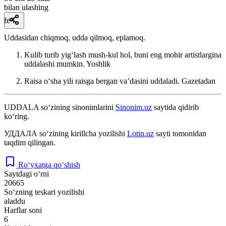
bilan ulashing
fe’l
Uddasidan chiqmoq, udda qilmoq, eplamoq.
Kulib turib yigʻlash mush-kul hol, buni eng mohir artistlargina
uddalashi mumkin.
Yoshlik
Raisa oʻsha yili raisga bergan vaʼdasini uddaladi.
Gazetadan
UDDALA
so‘zining sinonimlarini
Sinonim.uz
saytida qidirib
ko‘ring.
УДДАЛА
so‘zining kirillcha yozilishi
Lotin.uz
sayti tomonidan
taqdim qilingan.
Ro‘yxatga qo‘shish
Saytdagi o‘rni
20665
So‘zning teskari yozilishi
aladdu
Harflar soni
6