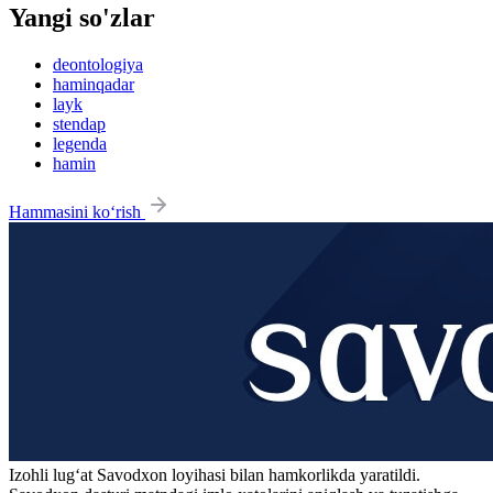
Yangi so'zlar
deontologiya
haminqadar
layk
stendap
legenda
hamin
Hammasini ko‘rish
Izohli lugʻat
Savodxon
loyihasi bilan hamkorlikda yaratildi.