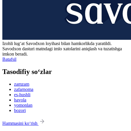
Izohli lugʻat
Savodxon
loyihasi bilan hamkorlikda yaratildi.
Savodxon dasturi matndagi imlo xatolarini aniqlash va tuzatishga
imkon beradi.
Batafsil
Tasodifiy so‘zlar
zamzam
zafarnoma
es-hushli
havola
yomonlan
bozori
Hammasini ko‘rish