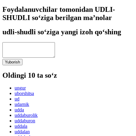
Foydalanuvchilar tomonidan UDLI-
SHUDLI so‘ziga berilgan ma’nolar
udli-shudli so‘ziga yangi izoh qo‘shing
Yuborish
Oldingi 10 ta so‘z
ungur
uborshitsa
ud
udarnik
udda
uddaburolik
uddaburon
uddala
uddalan