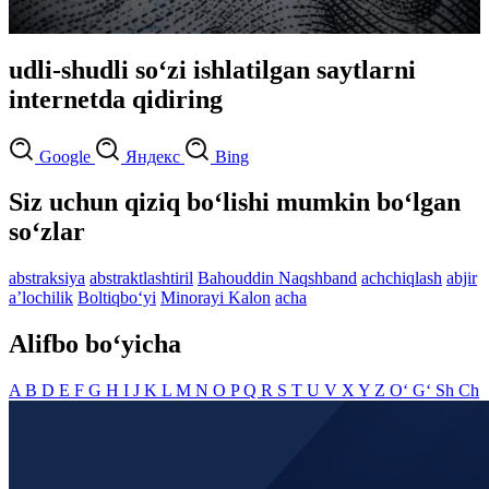
udli-shudli so‘zi ishlatilgan saytlarni
internetda qidiring
Google
Яндекс
Bing
Siz uchun qiziq bo‘lishi mumkin bo‘lgan
so‘zlar
abstraksiya
abstraktlashtiril
Bahouddin Naqshband
achchiqlash
abjir
aʼlochilik
Boltiqbo‘yi
Minorayi Kalon
acha
Alifbo bo‘yicha
A
B
D
E
F
G
H
I
J
K
L
M
N
O
P
Q
R
S
T
U
V
X
Y
Z
O‘
G‘
Sh
Ch