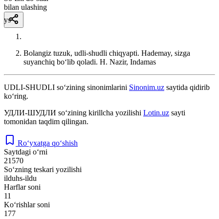
bilan ulashing
ys
Bolangiz tuzuk, udli-shudli chiqyapti. Hademay, sizga
suyanchiq boʻlib qoladi.
H. Nazir, Indamas
UDLI-SHUDLI
so‘zining sinonimlarini
Sinonim.uz
saytida qidirib
ko‘ring.
УДЛИ-ШУДЛИ
so‘zining kirillcha yozilishi
Lotin.uz
sayti
tomonidan taqdim qilingan.
Ro‘yxatga qo‘shish
Saytdagi o‘rni
21570
So‘zning teskari yozilishi
ilduhs-ildu
Harflar soni
11
Ko‘rishlar soni
177