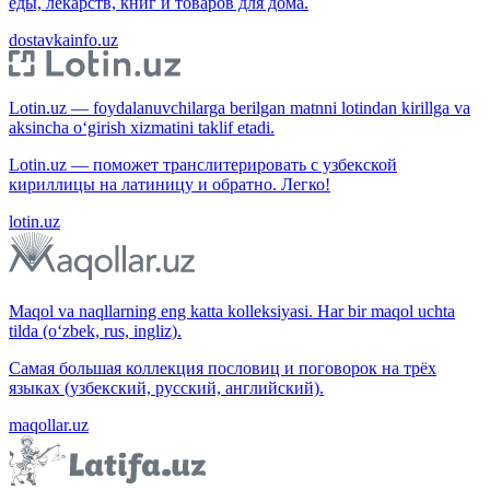
еды, лекарств, книг и товаров для дома.
dostavkainfo.uz
Lotin.uz — foydalanuvchilarga berilgan matnni lotindan kirillga va
aksincha o‘girish xizmatini taklif etadi.
Lotin.uz — поможет транслитерировать с узбекской
кириллицы на латиницу и обратно. Легко!
lotin.uz
Maqol va naqllarning eng katta kolleksiyasi. Har bir maqol uchta
tilda (o‘zbek, rus, ingliz).
Самая большая коллекция пословиц и поговорок на трёх
языках (узбекский, русский, английский).
maqollar.uz