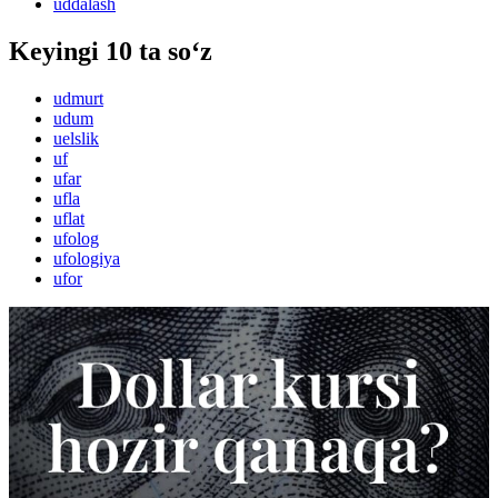
uddalash
Keyingi 10 ta so‘z
udmurt
udum
uelslik
uf
ufar
ufla
uflat
ufolog
ufologiya
ufor