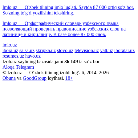
Imlo.uz — O'zbek tilining imlo lug'ati. Saytda 87 000 ortiq so'z bor.
So'zning to'g'ri yozilishini tekshiring.
Imlo.uz — Орфографический словарь узбекского языка
позволяющий проверить правописание узбекских слов на
латинице и кириллице. В базе более 87 000 слов.
imlo.uz
ibora.uz
salsa.uz
skripka.uz
slovo.uz
television.uz
vatt.uz
iboralar.uz
resumes.uz
havo.uz
Izoh.uz saytining bazasida jami
36 149
ta so‘z bor
Aloqa
Telegram
© Izoh.uz — O‘zbek tilining izohli lug‘ati, 2014–2026
Obuna
va
GoodGroup
loyihasi.
18+