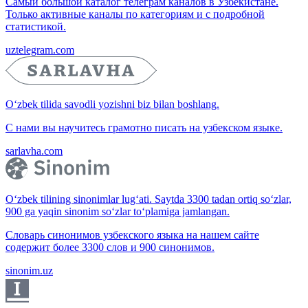
Самый большой каталог телеграм каналов в Узбекистане.
Только активные каналы по категориям и с подробной
статистикой.
uztelegram.com
O‘zbek tilida savodli yozishni biz bilan boshlang.
С нами вы научитесь грамотно писать на узбекском языке.
sarlavha.com
O‘zbek tilining sinonimlar lug‘ati. Saytda 3300 tadan ortiq so‘zlar,
900 ga yaqin sinonim so‘zlar to‘plamiga jamlangan.
Словарь синонимов узбекского языка на нашем сайте
содержит более 3300 слов и 900 синонимов.
sinonim.uz