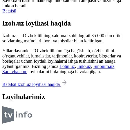
Savodxon dasturi matndagi imlo xatolarini aniqlash va tuzatishga
imkon beradi.
Batafsil
Izoh.uz loyihasi haqida
Izoh.uz — O‘zbek tilining xalqona izohli lug‘ati 35 000 dan ortiq
so‘zlarning ma’nolari ibora va misollar bilan keltirilgan.
Yillar davomida “O‘zbek tili kuni”ga bag‘ishlab, o‘zbek tilini
o‘rganuvchilar, jurnalistlar, tarjimonlar, kopirayterlar, blogerlar va
boshqalar uchun foydali loyihalarni ishga tushirishni an’anaga
aylantirganmiz. Bizning jamoa
Lotin.uz
,
Imlo.uz
,
Sinonim.uz
,
Sarlavha.com
loyihalarini hukmingizga havola qilgan.
Batafsil Izoh.uz loyihasi haqida
Loyihalarimiz