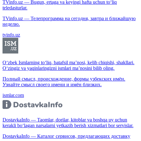
TVinfo.uz — Bugun, ertaga va keyingi hafta uchun to‘liq
teledasturlar.
TVinfo.uz — Телепрограмма на сегодня, завтра и ближайшую
неделю.
tvinfo.uz
O‘zbek Ismlarning to‘liq, batafsil ma’nosi, kelib chiqishi, shakllari.
O‘zingiz va yaqinlaringizni ismlari ma’nosini bilib oling.
Полный смысл, происхождение, формы узбекских имён.
Узнайте смысл своего имени и имён близких.
ismlar.com
DostavkaInfo — Taomlar, dorilar, kitoblar va boshqa uy uchun
kerakli bo‘lagan narsalarni yetkazib berish xizmatlari bor servislar.
DostavkaInfo — Каталог сервисов, предлагающих доставку