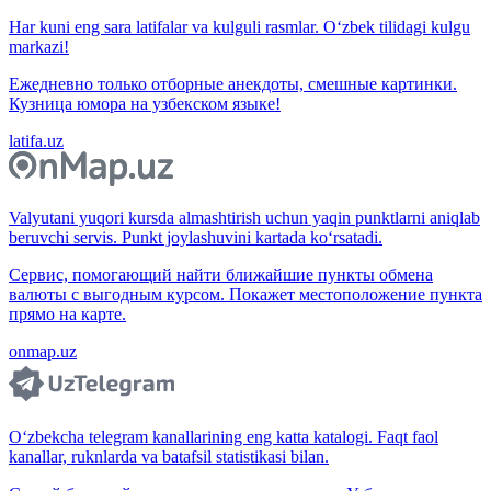
Har kuni eng sara latifalar va kulguli rasmlar. O‘zbek tilidagi kulgu
markazi!
Ежедневно только отборные анекдоты, смешные картинки.
Кузница юмора на узбекском языке!
latifa.uz
Valyutani yuqori kursda almashtirish uchun yaqin punktlarni aniqlab
beruvchi servis. Punkt joylashuvini kartada ko‘rsatadi.
Сервис, помогающий найти ближайшие пункты обмена
валюты с выгодным курсом. Покажет местоположение пункта
прямо на карте.
onmap.uz
O‘zbekcha telegram kanallarining eng katta katalogi. Faqt faol
kanallar, ruknlarda va batafsil statistikasi bilan.