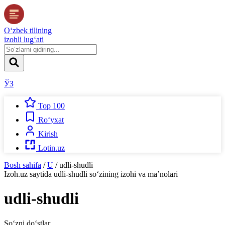
O‘zbek tilining
izohli lug‘ati
ЎЗ
Top 100
Ro‘yxat
Kirish
Lotin.uz
Bosh sahifa
/
U
/
udli-shudli
Izoh.uz
saytida
udli-shudli
so‘zining izohi va ma’nolari
udli-shudli
So‘zni do‘stlar