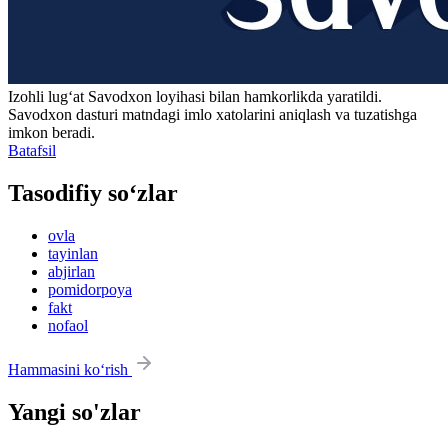
Izohli lugʻat
Savodxon
loyihasi bilan hamkorlikda yaratildi.
Savodxon dasturi matndagi imlo xatolarini aniqlash va tuzatishga
imkon beradi.
Batafsil
Tasodifiy so‘zlar
ovla
tayinlan
abjirlan
pomidorpoya
fakt
nofaol
Hammasini ko‘rish
Yangi so'zlar