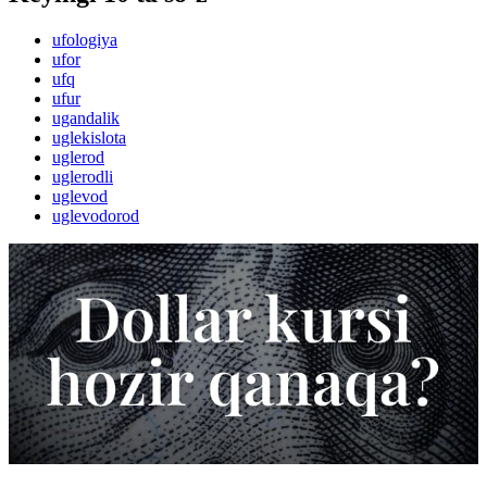
ufologiya
ufor
ufq
ufur
ugandalik
uglekislota
uglerod
uglerodli
uglevod
uglevodorod