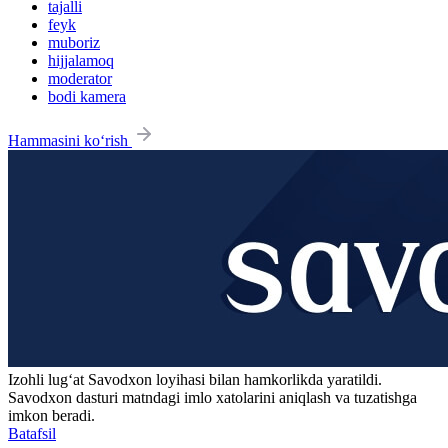
tajalli
feyk
muboriz
hijjalamoq
moderator
bodi kamera
Hammasini ko‘rish
Izohli lugʻat
Savodxon
loyihasi bilan hamkorlikda yaratildi.
Savodxon dasturi matndagi imlo xatolarini aniqlash va tuzatishga
imkon beradi.
Batafsil