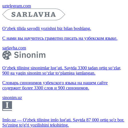
uztelegram.com
O‘zbek tilida savodli yozishni biz bilan boshlang.
С нами вы научитесь грамотно писать на узбекском языке.
sarlavha.com
O‘zbek tilining sinonimlar lug‘ati. Saytda 3300 tadan ortiq so‘zlar,
900 ga yaqin sinonim so‘zlar to‘plamiga jamlangan.
Словарь синонимов узбекского языка на нашем сайте
содержит более 3300 слов и 900 синонимов.
sinonim.uz
Imlo.uz — O'zbek tilining imlo lug'ati. Saytda 87 000 ortiq so'z bor.
So'zning to'g'ri yozilishini tekshiring.