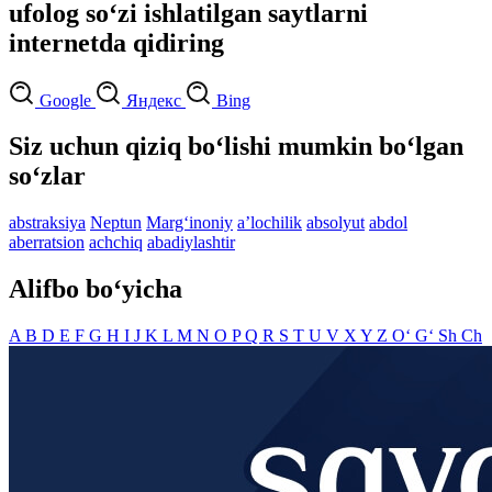
ufolog so‘zi ishlatilgan saytlarni
internetda qidiring
Google
Яндекс
Bing
Siz uchun qiziq bo‘lishi mumkin bo‘lgan
so‘zlar
abstraksiya
Neptun
Marg‘inoniy
aʼlochilik
absolyut
abdol
aberratsion
achchiq
abadiylashtir
Alifbo bo‘yicha
A
B
D
E
F
G
H
I
J
K
L
M
N
O
P
Q
R
S
T
U
V
X
Y
Z
O‘
G‘
Sh
Ch