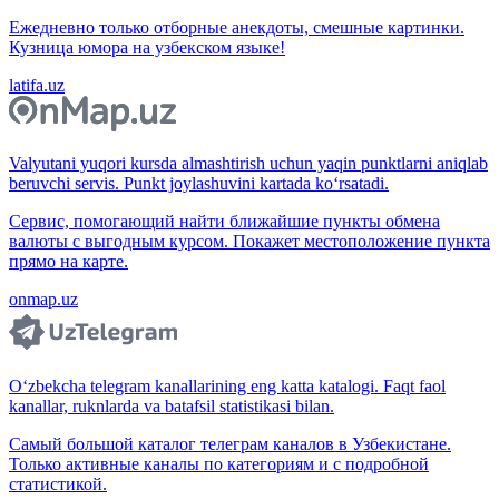
Ежедневно только отборные анекдоты, смешные картинки.
Кузница юмора на узбекском языке!
latifa.uz
Valyutani yuqori kursda almashtirish uchun yaqin punktlarni aniqlab
beruvchi servis. Punkt joylashuvini kartada ko‘rsatadi.
Сервис, помогающий найти ближайшие пункты обмена
валюты с выгодным курсом. Покажет местоположение пункта
прямо на карте.
onmap.uz
O‘zbekcha telegram kanallarining eng katta katalogi. Faqt faol
kanallar, ruknlarda va batafsil statistikasi bilan.
Самый большой каталог телеграм каналов в Узбекистане.
Только активные каналы по категориям и с подробной
статистикой.