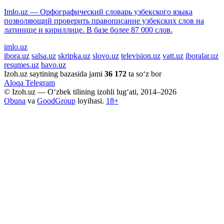
Imlo.uz — Орфографический словарь узбекского языка
позволяющий проверить правописание узбекских слов на
латинице и кириллице. В базе более 87 000 слов.
imlo.uz
ibora.uz
salsa.uz
skripka.uz
slovo.uz
television.uz
vatt.uz
iboralar.uz
resumes.uz
havo.uz
Izoh.uz saytining bazasida jami
36 172
ta so‘z bor
Aloqa
Telegram
© Izoh.uz — O‘zbek tilining izohli lug‘ati, 2014–2026
Obuna
va
GoodGroup
loyihasi.
18+