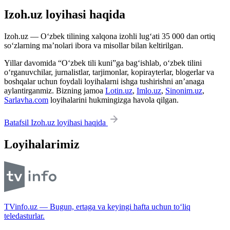
Izoh.uz loyihasi haqida
Izoh.uz — O‘zbek tilining xalqona izohli lug‘ati 35 000 dan ortiq
so‘zlarning ma’nolari ibora va misollar bilan keltirilgan.
Yillar davomida “O‘zbek tili kuni”ga bag‘ishlab, o‘zbek tilini
o‘rganuvchilar, jurnalistlar, tarjimonlar, kopirayterlar, blogerlar va
boshqalar uchun foydali loyihalarni ishga tushirishni an’anaga
aylantirganmiz. Bizning jamoa
Lotin.uz
,
Imlo.uz
,
Sinonim.uz
,
Sarlavha.com
loyihalarini hukmingizga havola qilgan.
Batafsil Izoh.uz loyihasi haqida
Loyihalarimiz
TVinfo.uz — Bugun, ertaga va keyingi hafta uchun to‘liq
teledasturlar.