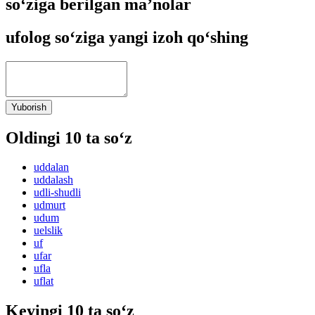
so‘ziga berilgan ma’nolar
ufolog so‘ziga yangi izoh qo‘shing
Yuborish
Oldingi 10 ta so‘z
uddalan
uddalash
udli-shudli
udmurt
udum
uelslik
uf
ufar
ufla
uflat
Keyingi 10 ta so‘z