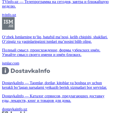
TVinfo.uz — Телепрограмма на сегодня, завтра и ближайшую
неделю.
tvinfo.uz
O‘zbek Ismlarning to‘liq, batafsil ma’nosi, kelib chiqishi, shakllari.
O‘zingiz va yaqinlaringizni ismlari ma’nosini bilib oling.
Полный смысл, происхождение, формы узбекских имён.
Узнайте смысл своего имени и имён близких.
ismlar.com
DostavkaInfo — Taomlar, dorilar, kitoblar va boshqa uy uchun
kerakli bo‘lagan narsalarni yetkazib berish xizmatlari bor servislar.
DostavkaInfo — Каталог сервисов, предлагающих доставку
еды, лекарств, книг и товаров для дома.
dostavkainfo.uz