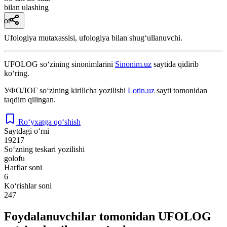
bilan ulashing
ot
Ufologiya mutaxassisi, ufologiya bilan shugʻullanuvchi.
UFOLOG
so‘zining sinonimlarini
Sinonim.uz
saytida qidirib
ko‘ring.
УФОЛОГ
so‘zining kirillcha yozilishi
Lotin.uz
sayti tomonidan
taqdim qilingan.
Ro‘yxatga qo‘shish
Saytdagi o‘rni
19217
So‘zning teskari yozilishi
golofu
Harflar soni
6
Ko‘rishlar soni
247
Foydalanuvchilar tomonidan UFOLOG