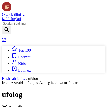
O‘zbek tilining
izohli lug‘ati
ЎЗ
Top 100
Ro‘yxat
Kirish
Lotin.uz
Bosh sahifa
/
U
/
ufolog
Izoh.uz
saytida
ufolog
so‘zining izohi va ma’nolari
ufolog
So‘zni do‘stlar