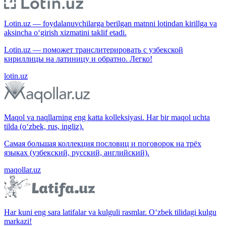
Lotin.uz — foydalanuvchilarga berilgan matnni lotindan kirillga va
aksincha o‘girish xizmatini taklif etadi.
Lotin.uz — поможет транслитерировать с узбекской
кириллицы на латиницу и обратно. Легко!
lotin.uz
Maqol va naqllarning eng katta kolleksiyasi. Har bir maqol uchta
tilda (o‘zbek, rus, ingliz).
Самая большая коллекция пословиц и поговорок на трёх
языках (узбекский, русский, английский).
maqollar.uz
Har kuni eng sara latifalar va kulguli rasmlar. O‘zbek tilidagi kulgu
markazi!