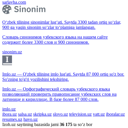
sarlavha.com
O‘zbek tilining sinonimlar lug‘ati. Saytda 3300 tadan ortiq so‘zlar,
900 ga yaqin sinonim so‘zlar to‘plamiga jamlangan.
Словарь синонимов узбекского языка на нашем сайте
содержит более 3300 слов и 900 синонимов.
sinonim.uz
Imlo.uz — O'zbek tilining imlo lug'ati. Saytda 87 000 ortiq so'z bor.
So'zning to'g'ri yozilishini tekshiring.
Imlo.uz — Орфографический словарь узбекского языка
позволяющий проверить правописание узбекских слов на
латинице и кириллице. В базе более 87 000 слов.
imlo.uz
ibora.uz
salsa.uz
skripka.uz
slovo.uz
television.uz
vatt.uz
iboralar.uz
resumes.uz
havo.uz
Izoh.uz saytining bazasida jami
36 175
ta so‘z bor