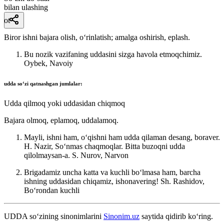
bilan ulashing
ot
Biror ishni bajara olish, oʻrinlatish; amalga oshirish, eplash.
Bu nozik vazifaning uddasini sizga havola etmoqchimiz.
Oybek, Navoiy
udda
soʻzi qatnashgan jumlalar:
Udda qilmoq yoki uddasidan chiqmoq
Bajara olmoq, eplamoq, uddalamoq.
Mayli, ishni ham, oʻqishni ham udda qilaman desang, boraver.
H. Nazir, Soʻnmas chaqmoqlar. Bitta buzoqni udda
qilolmaysan-a.
S. Nurov, Narvon
Brigadamiz uncha katta va kuchli boʻlmasa ham, barcha
ishning uddasidan chiqamiz, ishonavering!
Sh. Rashidov,
Boʻrondan kuchli
UDDA
so‘zining sinonimlarini
Sinonim.uz
saytida qidirib ko‘ring.