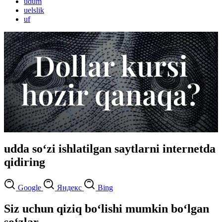
udum
uelslik
uf
udda so‘zi ishlatilgan saytlarni internetda
qidiring
Google
Яндекс
Bing
Siz uchun qiziq bo‘lishi mumkin bo‘lgan