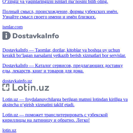
O‘zingiz va yaqinlaringizni ismlari ma’nosini bilib oling.
Полный смысл, происхождение, формы узбекских имён.
Узнайте смысл своего имени и имён близких.
ismlar.com
DostavkaInfo — Taomlar, dorilar, kitoblar va boshqa uy uchun
kerakli bo‘lagan narsalarni yetkazib berish xizmatlari bor servislar.
DostavkaInfo — Каталог сервисов, предлагающих доставку
еды, лекарств, книг и товаров для дома.
dostavkainfo.uz
Lotin.uz — foydalanuvchilarga berilgan matnni lotindan kirillga va
aksincha o‘girish xizmatini taklif etadi.
Lotin.uz — поможет транслитерировать с узбекской
кириллицы на латиницу и обратно. Легко!
lotin.uz