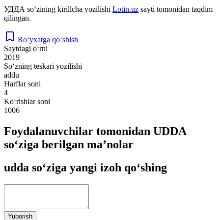
УДДА
so‘zining kirillcha yozilishi
Lotin.uz
sayti tomonidan taqdim
qilingan.
Ro‘yxatga qo‘shish
Saytdagi o‘rni
2019
So‘zning teskari yozilishi
addu
Harflar soni
4
Ko‘rishlar soni
1006
Foydalanuvchilar tomonidan UDDA
so‘ziga berilgan ma’nolar
udda so‘ziga yangi izoh qo‘shing
Yuborish