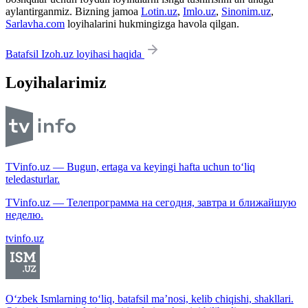
aylantirganmiz. Bizning jamoa
Lotin.uz
,
Imlo.uz
,
Sinonim.uz
,
Sarlavha.com
loyihalarini hukmingizga havola qilgan.
Batafsil Izoh.uz loyihasi haqida
Loyihalarimiz
TVinfo.uz — Bugun, ertaga va keyingi hafta uchun to‘liq
teledasturlar.
TVinfo.uz — Телепрограмма на сегодня, завтра и ближайшую
неделю.
tvinfo.uz
O‘zbek Ismlarning to‘liq, batafsil ma’nosi, kelib chiqishi, shakllari.