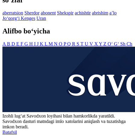
so‘zlar
aberratsion
Sherdor
abonent
Shekspir
achishtir
abrishim
aʼlo
Jo‘qorg‘i Kenges
Uran
Alifbo bo‘yicha
A
B
D
E
F
G
H
I
J
K
L
M
N
O
P
Q
R
S
T
U
V
X
Y
Z
O‘
G‘
Sh
Ch
Izohli lugʻat
Savodxon
loyihasi bilan hamkorlikda yaratildi.
Savodxon dasturi matndagi imlo xatolarini aniqlash va tuzatishga
imkon beradi.
Batafsil