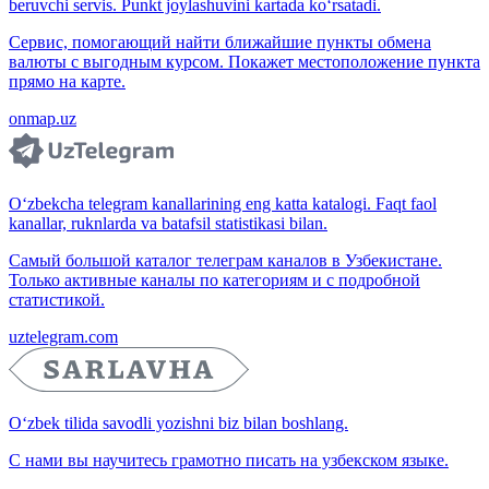
beruvchi servis. Punkt joylashuvini kartada ko‘rsatadi.
Сервис, помогающий найти ближайшие пункты обмена
валюты с выгодным курсом. Покажет местоположение пункта
прямо на карте.
onmap.uz
O‘zbekcha telegram kanallarining eng katta katalogi. Faqt faol
kanallar, ruknlarda va batafsil statistikasi bilan.
Самый большой каталог телеграм каналов в Узбекистане.
Только активные каналы по категориям и с подробной
статистикой.
uztelegram.com
O‘zbek tilida savodli yozishni biz bilan boshlang.
С нами вы научитесь грамотно писать на узбекском языке.