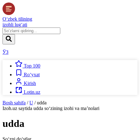
O‘zbek tilining
izohli lug‘ati
ЎЗ
Top 100
Ro‘yxat
Kirish
Lotin.uz
Bosh sahifa
/
U
/
udda
Izoh.uz
saytida
udda
so‘zining izohi va ma’nolari
udda
So‘zni do‘stlar