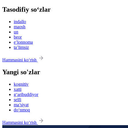
Tasodifiy so‘zlar
indallo
maosh
un
beor
eʼlonnoma
taʼlimsiz
Hammasini ko‘rish
Yangi so'zlar
kognitiv
xatti
g‘aribuddiyor
selfi
ma’siyat
do‘nmoq
Hammasini ko‘rish