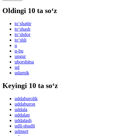
Oldingi 10 ta so‘z
to‘shattir
to‘shash
to‘shdor
to‘shli
u
u-bu
ungur
uborshitsa
ud
udarnik
Keyingi 10 ta so‘z
uddaburolik
uddaburon
uddala
uddalan
uddalash
udli-shudli
udmurt