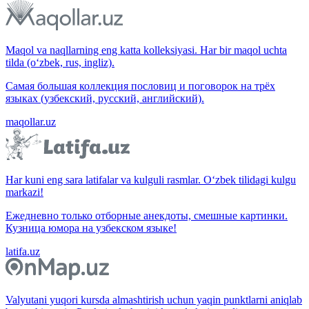
Maqol va naqllarning eng katta kolleksiyasi. Har bir maqol uchta
tilda (o‘zbek, rus, ingliz).
Самая большая коллекция пословиц и поговорок на трёх
языках (узбекский, русский, английский).
maqollar.uz
Har kuni eng sara latifalar va kulguli rasmlar. O‘zbek tilidagi kulgu
markazi!
Ежедневно только отборные анекдоты, смешные картинки.
Кузница юмора на узбекском языке!
latifa.uz
Valyutani yuqori kursda almashtirish uchun yaqin punktlarni aniqlab