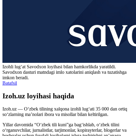
Izohli lugʻat
Savodxon
loyihasi bilan hamkorlikda yaratildi.
Savodxon dasturi matndagi imlo xatolarini aniqlash va tuzatishga
imkon beradi.
Batafsil
Izoh.uz loyihasi haqida
Izoh.uz — O‘zbek tilining xalqona izohli lug‘ati 35 000 dan ortiq
so‘zlarning ma’nolari ibora va misollar bilan keltirilgan.
Yillar davomida “O‘zbek tili kuni”ga bag‘ishlab, o‘zbek tilini
o‘rganuvchilar, jurnalistlar, tarjimonlar, kopirayterlar, blogerlar va
boshqalar uchun foydali loyihalarni ishga tushirishni an’anaga