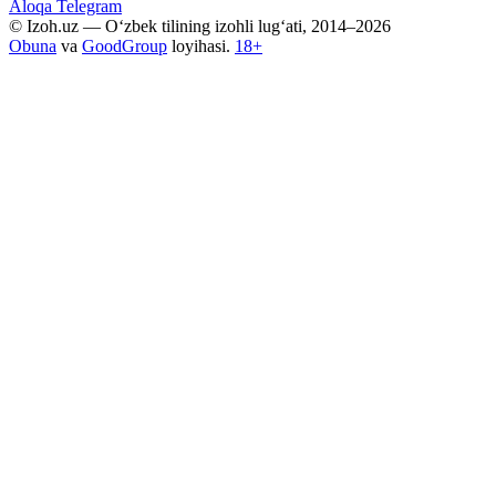
Aloqa
Telegram
© Izoh.uz — O‘zbek tilining izohli lug‘ati, 2014–2026
Obuna
va
GoodGroup
loyihasi.
18+