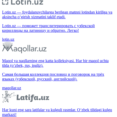
Lotin.uz — foydalanuvchilarga berilgan matnni lotindan kirillga va
aksincha o‘girish xizmatini taklif etadi.
Lotin.uz — поможет транслитерировать с узбекской
кириллицы на латиницу и обратно. Легко!
lotin.uz
Maqol va naqllarning eng katta kolleksiyasi. Har bir maqol uchta
tilda (o‘zbek, rus, ingliz).
Самая большая коллекция пословиц и поговорок на трёх
языках (узбекский, русский, английский).
maqollar.uz
Har kuni eng sara latifalar va kulguli rasmlar. O‘zbek tilidagi kulgu
markazi!