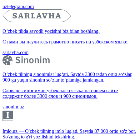
uztelegram.com
O‘zbek tilida savodli yozishni biz bilan boshlang.
С нами вы научитесь грамотно писать на узбекском языке.
sarlavha.com
O‘zbek tilining sinonimlar lug‘ati. Saytda 3300 tadan ortiq so‘zlar,
900 ga yaqin sinonim so‘zlar to‘plamiga jamlangan.
Словарь синонимов узбекского языка на нашем сайте
содержит более 3300 слов и 900 синонимов.
sinonim.uz
Imlo.uz — O'zbek tilining imlo lug'ati. Saytda 87 000 ortiq so'z bor.
So'zning to'g'ri yozilishini tekshiring.