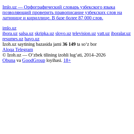
Imlo.uz — Орфографический словарь узбекского языка
позволяющий проверить правописание узбекских слов на
латинице и кириллице. В базе более 87 000 слов.
imlo.uz
ibora.uz
salsa.uz
skripka.uz
slovo.uz
television.uz
vatt.uz
iboralar.uz
resumes.uz
havo.uz
Izoh.uz saytining bazasida jami
36 149
ta so‘z bor
Aloqa
Telegram
© Izoh.uz — O‘zbek tilining izohli lug‘ati, 2014–2026
Obuna
va
GoodGroup
loyihasi.
18+