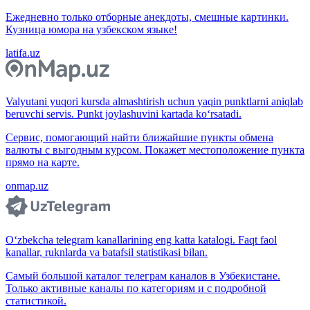
Ежедневно только отборные анекдоты, смешные картинки.
Кузница юмора на узбекском языке!
latifa.uz
Valyutani yuqori kursda almashtirish uchun yaqin punktlarni aniqlab
beruvchi servis. Punkt joylashuvini kartada ko‘rsatadi.
Сервис, помогающий найти ближайшие пункты обмена
валюты с выгодным курсом. Покажет местоположение пункта
прямо на карте.
onmap.uz
O‘zbekcha telegram kanallarining eng katta katalogi. Faqt faol
kanallar, ruknlarda va batafsil statistikasi bilan.
Самый большой каталог телеграм каналов в Узбекистане.
Только активные каналы по категориям и с подробной
статистикой.