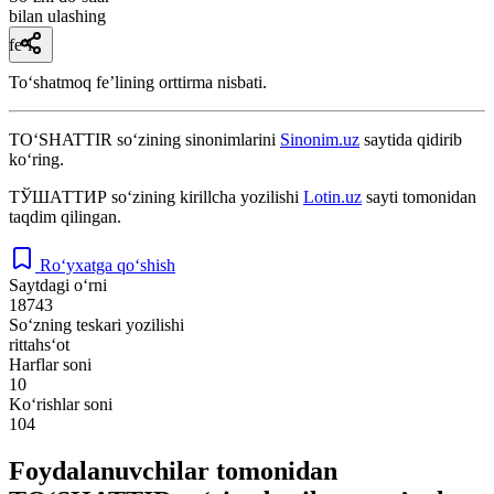
bilan ulashing
fe’l
Toʻshatmoq feʼlining orttirma nisbati.
TO‘SHATTIR
so‘zining sinonimlarini
Sinonim.uz
saytida qidirib
ko‘ring.
ТЎШАТТИР
so‘zining kirillcha yozilishi
Lotin.uz
sayti tomonidan
taqdim qilingan.
Ro‘yxatga qo‘shish
Saytdagi o‘rni
18743
So‘zning teskari yozilishi
rittahs‘ot
Harflar soni
10
Ko‘rishlar soni
104
Foydalanuvchilar tomonidan