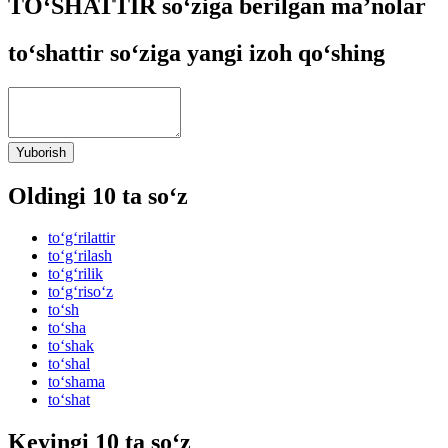
TO‘SHATTIR so‘ziga berilgan ma’nolar
to‘shattir so‘ziga yangi izoh qo‘shing
Yuborish
Oldingi 10 ta so‘z
to‘g‘rilattir
to‘g‘rilash
to‘g‘rilik
to‘g‘riso‘z
to‘sh
to‘sha
to‘shak
to‘shal
to‘shama
to‘shat
Keyingi 10 ta so‘z