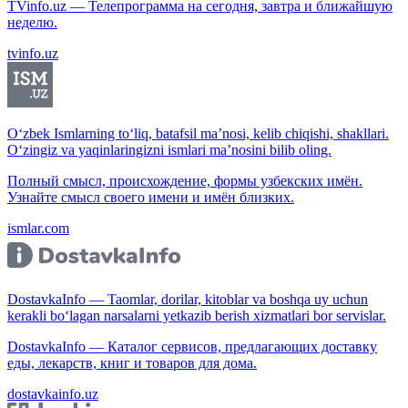
TVinfo.uz — Телепрограмма на сегодня, завтра и ближайшую
неделю.
tvinfo.uz
O‘zbek Ismlarning to‘liq, batafsil ma’nosi, kelib chiqishi, shakllari.
O‘zingiz va yaqinlaringizni ismlari ma’nosini bilib oling.
Полный смысл, происхождение, формы узбекских имён.
Узнайте смысл своего имени и имён близких.
ismlar.com
DostavkaInfo — Taomlar, dorilar, kitoblar va boshqa uy uchun
kerakli bo‘lagan narsalarni yetkazib berish xizmatlari bor servislar.
DostavkaInfo — Каталог сервисов, предлагающих доставку
еды, лекарств, книг и товаров для дома.
dostavkainfo.uz