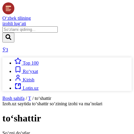
O‘zbek tilining
izohli lug‘ati
ЎЗ
Top 100
Ro‘yxat
Kirish
Lotin.uz
Bosh sahifa
/
T
/
to‘shattir
Izoh.uz
saytida
to‘shattir
so‘zining izohi va ma’nolari
to‘shattir
So‘zni do‘stlar