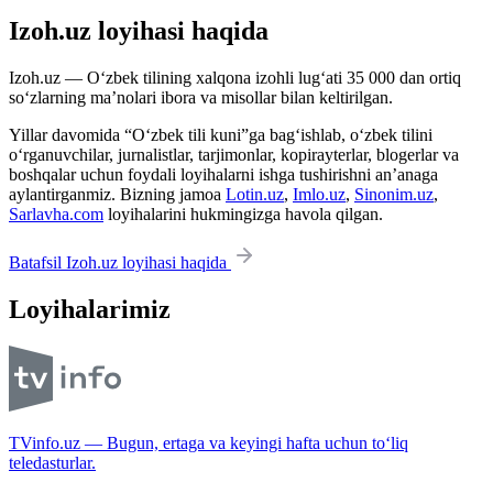
Izoh.uz loyihasi haqida
Izoh.uz — O‘zbek tilining xalqona izohli lug‘ati 35 000 dan ortiq
so‘zlarning ma’nolari ibora va misollar bilan keltirilgan.
Yillar davomida “O‘zbek tili kuni”ga bag‘ishlab, o‘zbek tilini
o‘rganuvchilar, jurnalistlar, tarjimonlar, kopirayterlar, blogerlar va
boshqalar uchun foydali loyihalarni ishga tushirishni an’anaga
aylantirganmiz. Bizning jamoa
Lotin.uz
,
Imlo.uz
,
Sinonim.uz
,
Sarlavha.com
loyihalarini hukmingizga havola qilgan.
Batafsil Izoh.uz loyihasi haqida
Loyihalarimiz
TVinfo.uz — Bugun, ertaga va keyingi hafta uchun to‘liq
teledasturlar.