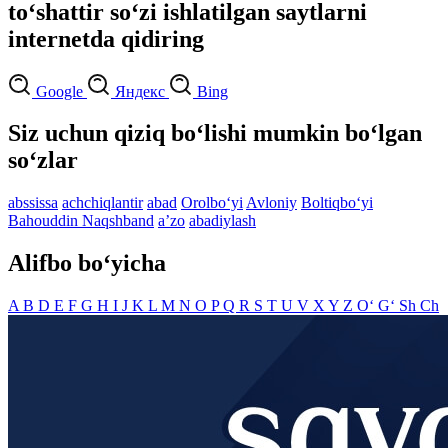
to‘shattir so‘zi ishlatilgan saytlarni
internetda qidiring
Google
Яндекс
Bing
Siz uchun qiziq bo‘lishi mumkin bo‘lgan
so‘zlar
abssissa
achchiqlantir
abad
Orolbo‘yi
Avloniy
Boltiqbo‘yi
Bahouddin Naqshband
aʼzo
abadiylash
Alifbo bo‘yicha
A
B
D
E
F
G
H
I
J
K
L
M
N
O
P
Q
R
S
T
U
V
X
Y
Z
O‘
G‘
Sh
Ch