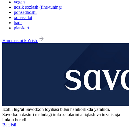
vegan
nozik sozlash (fine-tuning)
ponsadboshi
xonasallot
badr
platskart
Hammasini ko‘rish
Izohli lugʻat
Savodxon
loyihasi bilan hamkorlikda yaratildi.
Savodxon dasturi matndagi imlo xatolarini aniqlash va tuzatishga
imkon beradi.
Batafsil