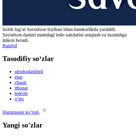
Izohli lugʻat
Savodxon
loyihasi bilan hamkorlikda yaratildi.
Savodxon dasturi matndagi imlo xatolarini aniqlash va tuzatishga
imkon beradi.
Batafsil
Tasodifiy so‘zlar
obodonlashtiril
etap
chaqir
itboqar
lederin
o‘tru
Hammasini ko‘rish
Yangi so'zlar