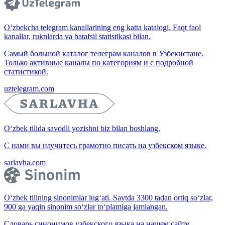
O‘zbekcha telegram kanallarining eng katta katalogi. Faqt faol
kanallar, ruknlarda va batafsil statistikasi bilan.
Самый большой каталог телеграм каналов в Узбекистане.
Только активные каналы по категориям и с подробной
статистикой.
uztelegram.com
O‘zbek tilida savodli yozishni biz bilan boshlang.
С нами вы научитесь грамотно писать на узбекском языке.
sarlavha.com
O‘zbek tilining sinonimlar lug‘ati. Saytda 3300 tadan ortiq so‘zlar,
900 ga yaqin sinonim so‘zlar to‘plamiga jamlangan.
Словарь синонимов узбекского языка на нашем сайте