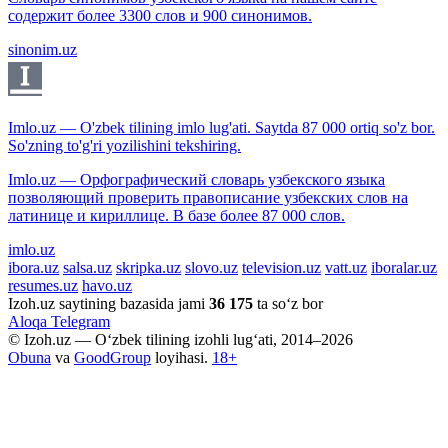
содержит более 3300 слов и 900 синонимов.
sinonim.uz
Imlo.uz — O'zbek tilining imlo lug'ati. Saytda 87 000 ortiq so'z bor.
So'zning to'g'ri yozilishini tekshiring.
Imlo.uz — Орфографический словарь узбекского языка
позволяющий проверить правописание узбекских слов на
латинице и кириллице. В базе более 87 000 слов.
imlo.uz
ibora.uz
salsa.uz
skripka.uz
slovo.uz
television.uz
vatt.uz
iboralar.uz
resumes.uz
havo.uz
Izoh.uz saytining bazasida jami
36 175
ta so‘z bor
Aloqa
Telegram
© Izoh.uz — O‘zbek tilining izohli lug‘ati, 2014–2026
Obuna
va
GoodGroup
loyihasi.
18+