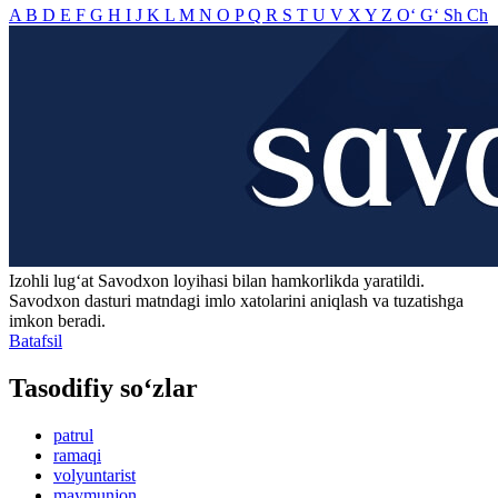
A
B
D
E
F
G
H
I
J
K
L
M
N
O
P
Q
R
S
T
U
V
X
Y
Z
O‘
G‘
Sh
Ch
Izohli lugʻat
Savodxon
loyihasi bilan hamkorlikda yaratildi.
Savodxon dasturi matndagi imlo xatolarini aniqlash va tuzatishga
imkon beradi.
Batafsil
Tasodifiy so‘zlar
patrul
ramaqi
volyuntarist
maymunjon