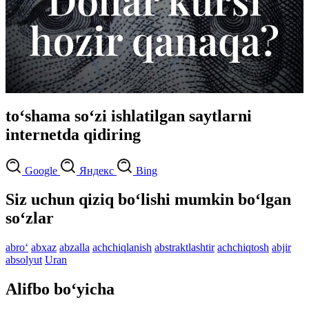
to‘shama so‘zi ishlatilgan saytlarni
internetda qidiring
Google
Яндекс
Bing
Siz uchun qiziq bo‘lishi mumkin bo‘lgan
so‘zlar
abro‘
abxaz
abzalla
achchiqlanish
abstraktlashtir
achchiqtosh
abjir
absolyut
Uran
Alifbo bo‘yicha