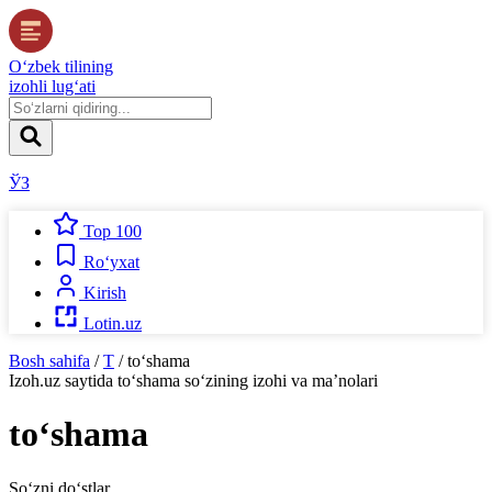
O‘zbek tilining
izohli lug‘ati
ЎЗ
Top 100
Ro‘yxat
Kirish
Lotin.uz
Bosh sahifa
/
T
/
to‘shama
Izoh.uz
saytida
to‘shama
so‘zining izohi va ma’nolari
to‘shama
So‘zni do‘stlar