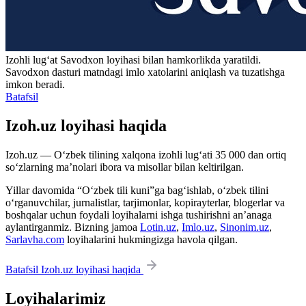
Izohli lugʻat
Savodxon
loyihasi bilan hamkorlikda yaratildi.
Savodxon dasturi matndagi imlo xatolarini aniqlash va tuzatishga
imkon beradi.
Batafsil
Izoh.uz loyihasi haqida
Izoh.uz — O‘zbek tilining xalqona izohli lug‘ati 35 000 dan ortiq
so‘zlarning ma’nolari ibora va misollar bilan keltirilgan.
Yillar davomida “O‘zbek tili kuni”ga bag‘ishlab, o‘zbek tilini
o‘rganuvchilar, jurnalistlar, tarjimonlar, kopirayterlar, blogerlar va
boshqalar uchun foydali loyihalarni ishga tushirishni an’anaga
aylantirganmiz. Bizning jamoa
Lotin.uz
,
Imlo.uz
,
Sinonim.uz
,
Sarlavha.com
loyihalarini hukmingizga havola qilgan.
Batafsil Izoh.uz loyihasi haqida
Loyihalarimiz