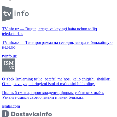
TVinfo.uz — Bugun, ertaga va keyingi hafta uchun to‘liq
teledasturlar.
TVinfo.uz — Телепрограмма на сегодня, завтра и ближайшую
неделю.
tvinfo.uz
O‘zbek Ismlarning to‘liq, batafsil ma’nosi, kelib chiqishi, shakllari.
O‘zingiz va yaqinlaringizni ismlari ma’nosini bilib oling.
Полный смысл, происхождение, формы узбекских имён.
Узнайте смысл своего имени и имён близких.
ismlar.com