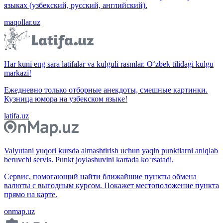
языках (узбекский, русский, английский).
maqollar.uz
Har kuni eng sara latifalar va kulguli rasmlar. O‘zbek tilidagi kulgu
markazi!
Ежедневно только отборные анекдоты, смешные картинки.
Кузница юмора на узбекском языке!
latifa.uz
Valyutani yuqori kursda almashtirish uchun yaqin punktlarni aniqlab
beruvchi servis. Punkt joylashuvini kartada ko‘rsatadi.
Сервис, помогающий найти ближайшие пункты обмена
валюты с выгодным курсом. Покажет местоположение пункта
прямо на карте.
onmap.uz