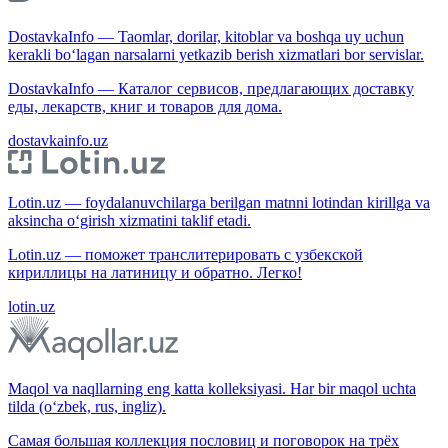
DostavkaInfo — Taomlar, dorilar, kitoblar va boshqa uy uchun
kerakli bo‘lagan narsalarni yetkazib berish xizmatlari bor servislar.
DostavkaInfo — Каталог сервисов, предлагающих доставку
еды, лекарств, книг и товаров для дома.
dostavkainfo.uz
Lotin.uz — foydalanuvchilarga berilgan matnni lotindan kirillga va
aksincha o‘girish xizmatini taklif etadi.
Lotin.uz — поможет транслитерировать с узбекской
кириллицы на латиницу и обратно. Легко!
lotin.uz
Maqol va naqllarning eng katta kolleksiyasi. Har bir maqol uchta
tilda (o‘zbek, rus, ingliz).
Самая большая коллекция пословиц и поговорок на трёх