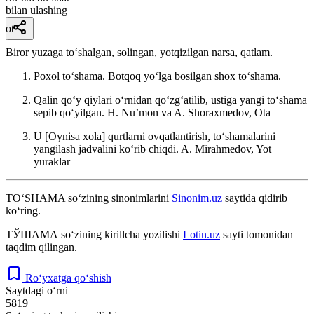
bilan ulashing
ot
Biror yuzaga toʻshalgan, solingan, yotqizilgan narsa, qatlam.
Poxol toʻshama. Botqoq yoʻlga bosilgan shox toʻshama.
Qalin qoʻy qiylari oʻrnidan qoʻzgʻatilib, ustiga yangi toʻshama
sepib qoʻyilgan. H. Nuʼmon va A.
Shoraxmedov, Ota
U [Oynisa xola] qurtlarni ovqatlantirish, toʻshamalarini
yangilash jadvalini koʻrib chiqdi.
A. Mirahmedov, Yot
yuraklar
TO‘SHAMA
so‘zining sinonimlarini
Sinonim.uz
saytida qidirib
ko‘ring.
ТЎШАМА
so‘zining kirillcha yozilishi
Lotin.uz
sayti tomonidan
taqdim qilingan.
Ro‘yxatga qo‘shish
Saytdagi o‘rni
5819