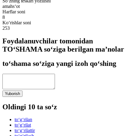
So‘zning teskari yozilishi
amahs‘ot
Harflar soni
8
Ko‘rishlar soni
253
Foydalanuvchilar tomonidan
TO‘SHAMA so‘ziga berilgan ma’nolar
to‘shama so‘ziga yangi izoh qo‘shing
Yuborish
Oldingi 10 ta so‘z
to‘g‘rilan
to‘g‘rilat
to‘g‘rilattir
to‘g‘rilash