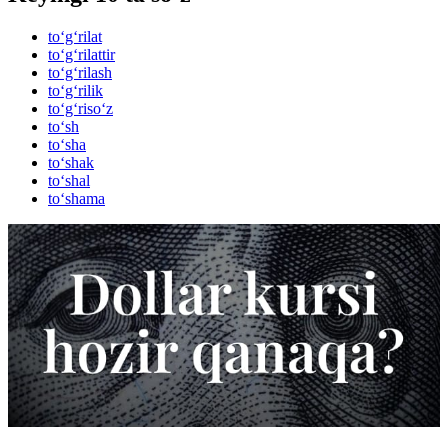
to‘g‘rilat
to‘g‘rilattir
to‘g‘rilash
to‘g‘rilik
to‘g‘riso‘z
to‘sh
to‘sha
to‘shak
to‘shal
to‘shama