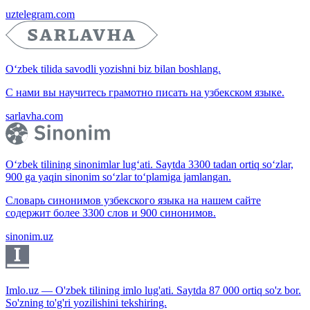
uztelegram.com
O‘zbek tilida savodli yozishni biz bilan boshlang.
С нами вы научитесь грамотно писать на узбекском языке.
sarlavha.com
O‘zbek tilining sinonimlar lug‘ati. Saytda 3300 tadan ortiq so‘zlar,
900 ga yaqin sinonim so‘zlar to‘plamiga jamlangan.
Словарь синонимов узбекского языка на нашем сайте
содержит более 3300 слов и 900 синонимов.
sinonim.uz
Imlo.uz — O'zbek tilining imlo lug'ati. Saytda 87 000 ortiq so'z bor.
So'zning to'g'ri yozilishini tekshiring.