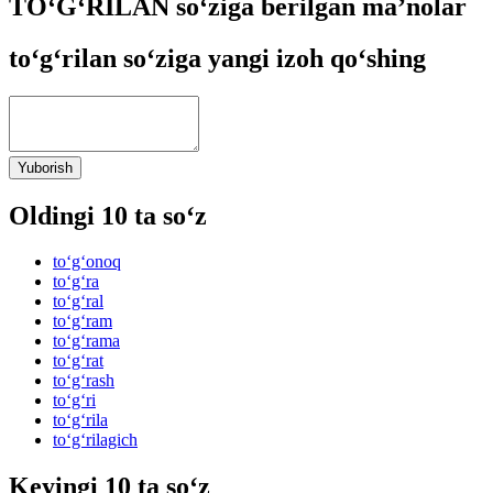
TO‘G‘RILAN so‘ziga berilgan ma’nolar
to‘g‘rilan so‘ziga yangi izoh qo‘shing
Yuborish
Oldingi 10 ta so‘z
to‘g‘onoq
to‘g‘ra
to‘g‘ral
to‘g‘ram
to‘g‘rama
to‘g‘rat
to‘g‘rash
to‘g‘ri
to‘g‘rila
to‘g‘rilagich
Keyingi 10 ta so‘z