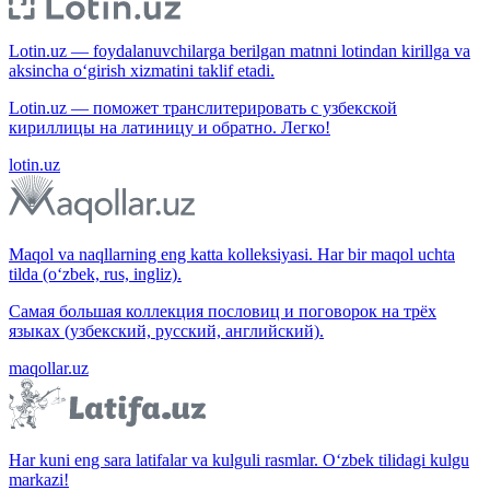
Lotin.uz — foydalanuvchilarga berilgan matnni lotindan kirillga va
aksincha o‘girish xizmatini taklif etadi.
Lotin.uz — поможет транслитерировать с узбекской
кириллицы на латиницу и обратно. Легко!
lotin.uz
Maqol va naqllarning eng katta kolleksiyasi. Har bir maqol uchta
tilda (o‘zbek, rus, ingliz).
Самая большая коллекция пословиц и поговорок на трёх
языках (узбекский, русский, английский).
maqollar.uz
Har kuni eng sara latifalar va kulguli rasmlar. O‘zbek tilidagi kulgu
markazi!