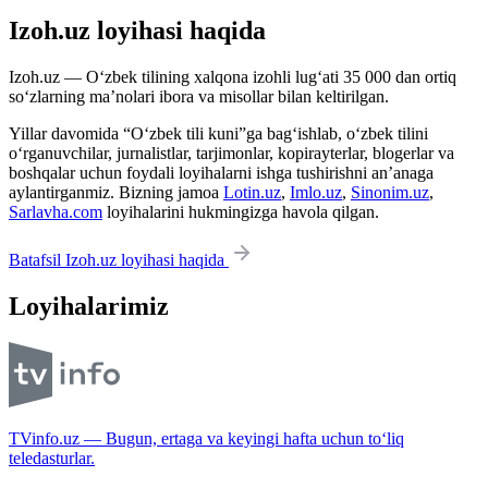
Izoh.uz loyihasi haqida
Izoh.uz — O‘zbek tilining xalqona izohli lug‘ati 35 000 dan ortiq
so‘zlarning ma’nolari ibora va misollar bilan keltirilgan.
Yillar davomida “O‘zbek tili kuni”ga bag‘ishlab, o‘zbek tilini
o‘rganuvchilar, jurnalistlar, tarjimonlar, kopirayterlar, blogerlar va
boshqalar uchun foydali loyihalarni ishga tushirishni an’anaga
aylantirganmiz. Bizning jamoa
Lotin.uz
,
Imlo.uz
,
Sinonim.uz
,
Sarlavha.com
loyihalarini hukmingizga havola qilgan.
Batafsil Izoh.uz loyihasi haqida
Loyihalarimiz
TVinfo.uz — Bugun, ertaga va keyingi hafta uchun to‘liq
teledasturlar.