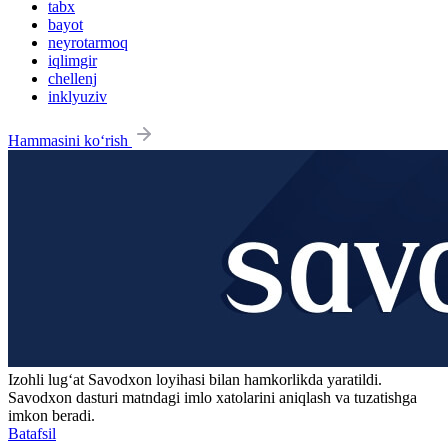
tabx
bayot
neyrotarmoq
iqlimgir
chellenj
inklyuziv
Hammasini ko‘rish
Izohli lugʻat
Savodxon
loyihasi bilan hamkorlikda yaratildi.
Savodxon dasturi matndagi imlo xatolarini aniqlash va tuzatishga
imkon beradi.
Batafsil