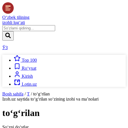
O‘zbek tilining
izohli lug‘ati
ЎЗ
Top 100
Ro‘yxat
Kirish
Lotin.uz
Bosh sahifa
/
T
/
to‘g‘rilan
Izoh.uz
saytida
to‘g‘rilan
so‘zining izohi va ma’nolari
to‘g‘rilan
So‘zni do‘stlar