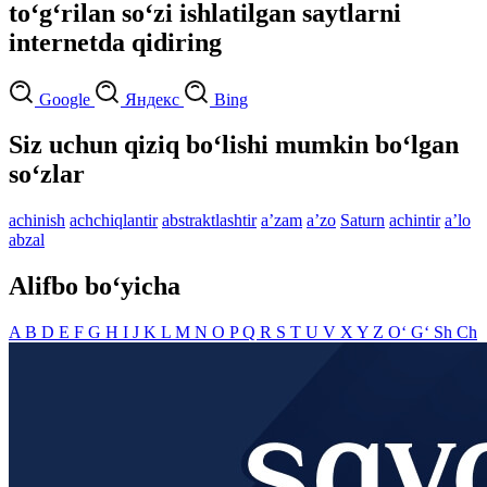
to‘g‘rilan so‘zi ishlatilgan saytlarni
internetda qidiring
Google
Яндекс
Bing
Siz uchun qiziq bo‘lishi mumkin bo‘lgan
so‘zlar
achinish
achchiqlantir
abstraktlashtir
aʼzam
aʼzo
Saturn
achintir
aʼlo
abzal
Alifbo bo‘yicha
A
B
D
E
F
G
H
I
J
K
L
M
N
O
P
Q
R
S
T
U
V
X
Y
Z
O‘
G‘
Sh
Ch