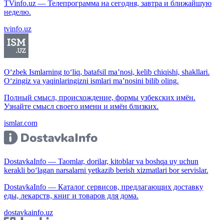
TVinfo.uz — Телепрограмма на сегодня, завтра и ближайшую
неделю.
tvinfo.uz
O‘zbek Ismlarning to‘liq, batafsil ma’nosi, kelib chiqishi, shakllari.
O‘zingiz va yaqinlaringizni ismlari ma’nosini bilib oling.
Полный смысл, происхождение, формы узбекских имён.
Узнайте смысл своего имени и имён близких.
ismlar.com
DostavkaInfo — Taomlar, dorilar, kitoblar va boshqa uy uchun
kerakli bo‘lagan narsalarni yetkazib berish xizmatlari bor servislar.
DostavkaInfo — Каталог сервисов, предлагающих доставку
еды, лекарств, книг и товаров для дома.
dostavkainfo.uz