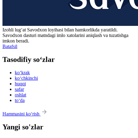
Izohli lugʻat
Savodxon
loyihasi bilan hamkorlikda yaratildi.
Savodxon dasturi matndagi imlo xatolarini aniqlash va tuzatishga
imkon beradi.
Batafsil
Tasodifiy so‘zlar
ko‘krak
ko‘chkinchi
huqqi
safar
oshlat
to‘da
Hammasini ko‘rish
Yangi so'zlar