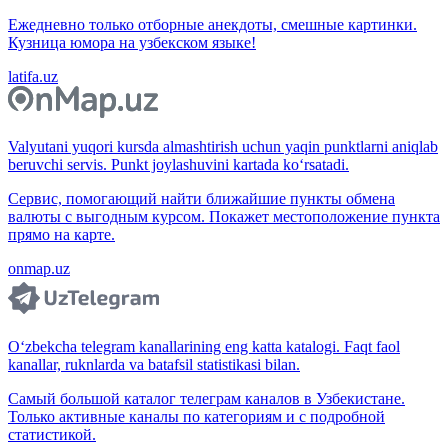
Ежедневно только отборные анекдоты, смешные картинки.
Кузница юмора на узбекском языке!
latifa.uz
Valyutani yuqori kursda almashtirish uchun yaqin punktlarni aniqlab
beruvchi servis. Punkt joylashuvini kartada ko‘rsatadi.
Сервис, помогающий найти ближайшие пункты обмена
валюты с выгодным курсом. Покажет местоположение пункта
прямо на карте.
onmap.uz
O‘zbekcha telegram kanallarining eng katta katalogi. Faqt faol
kanallar, ruknlarda va batafsil statistikasi bilan.
Самый большой каталог телеграм каналов в Узбекистане.
Только активные каналы по категориям и с подробной
статистикой.