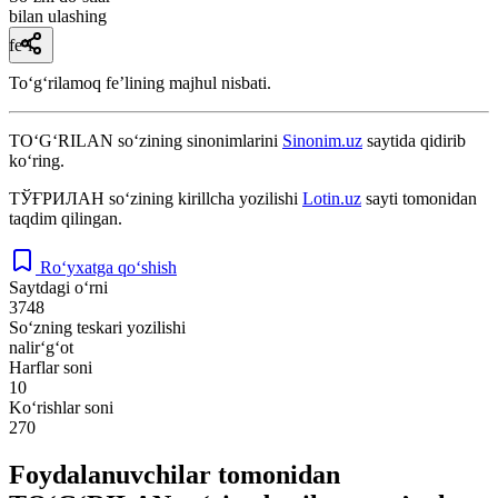
bilan ulashing
fe’l
Toʻgʻrilamoq feʼlining majhul nisbati.
TO‘G‘RILAN
so‘zining sinonimlarini
Sinonim.uz
saytida qidirib
ko‘ring.
ТЎҒРИЛАН
so‘zining kirillcha yozilishi
Lotin.uz
sayti tomonidan
taqdim qilingan.
Ro‘yxatga qo‘shish
Saytdagi o‘rni
3748
So‘zning teskari yozilishi
nalir‘g‘ot
Harflar soni
10
Ko‘rishlar soni
270
Foydalanuvchilar tomonidan