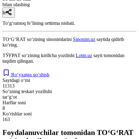
bilan ulashing
fe’l
Toʻgʻramoq feʼlining orttirma nisbati.
TO‘G‘RAT
so‘zining sinonimlarini
Sinonim.uz
saytida qidirib
ko‘ring.
ТЎҒРАТ
so‘zining kirillcha yozilishi
Lotin.uz
sayti tomonidan
taqdim qilingan.
Ro‘yxatga qo‘shish
Saytdagi o‘rni
11313
So‘zning teskari yozilishi
tar‘g‘ot
Harflar soni
8
Ko‘rishlar soni
163
Foydalanuvchilar tomonidan TO‘G‘RAT