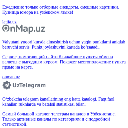
Ежедневно только отборные анекдоты, смешные картинки.
Кузница юмора на узбекском языке!
latifa.uz
Valyutani yuqori kursda almashtirish uchun yaqin punktlarni aniqlab
beruvchi servis. Punkt joylashuvini kartada ko‘rsatadi.
Сервис, помогающий найти ближайшие пункты обмена
валюты с выгодным курсом. Покажет местоположение пункта
прямо на карте.
onmap.uz
O‘zbekcha telegram kanallarining eng katta katalogi. Faqt faol
kanallar, ruknlarda va batafsil statistikasi bilan.
Самый большой каталог телеграм каналов в Узбекистане.
Только активные каналы по категориям и с подробной
статистикой.