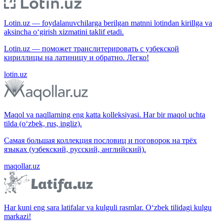
Lotin.uz — foydalanuvchilarga berilgan matnni lotindan kirillga va
aksincha o‘girish xizmatini taklif etadi.
Lotin.uz — поможет транслитерировать с узбекской
кириллицы на латиницу и обратно. Легко!
lotin.uz
Maqol va naqllarning eng katta kolleksiyasi. Har bir maqol uchta
tilda (o‘zbek, rus, ingliz).
Самая большая коллекция пословиц и поговорок на трёх
языках (узбекский, русский, английский).
maqollar.uz
Har kuni eng sara latifalar va kulguli rasmlar. O‘zbek tilidagi kulgu
markazi!