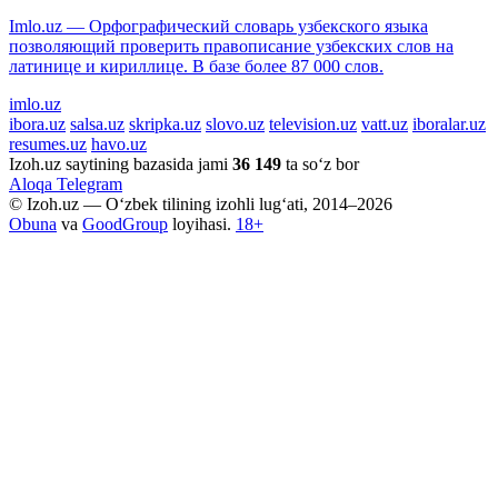
Imlo.uz — Орфографический словарь узбекского языка
позволяющий проверить правописание узбекских слов на
латинице и кириллице. В базе более 87 000 слов.
imlo.uz
ibora.uz
salsa.uz
skripka.uz
slovo.uz
television.uz
vatt.uz
iboralar.uz
resumes.uz
havo.uz
Izoh.uz saytining bazasida jami
36 149
ta so‘z bor
Aloqa
Telegram
© Izoh.uz — O‘zbek tilining izohli lug‘ati, 2014–2026
Obuna
va
GoodGroup
loyihasi.
18+