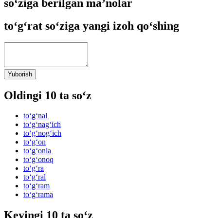
so‘ziga berilgan ma’nolar
to‘g‘rat so‘ziga yangi izoh qo‘shing
Yuborish
Oldingi 10 ta so‘z
to‘g‘nal
to‘g‘nag‘ich
to‘g‘nog‘ich
to‘g‘on
to‘g‘onla
to‘g‘onoq
to‘g‘ra
to‘g‘ral
to‘g‘ram
to‘g‘rama
Keyingi 10 ta so‘z