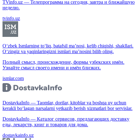
TVinfo.uz — Телепрограмма на сегодня, завтра и ближайшую
неделю.
tvinfo.uz
O‘zbek Ismlarning to‘liq, batafsil ma’nosi, kelib chiqishi, shakllari.
O‘zingiz va yaqinlaringizni ismlari ma’nosini bilib oling.
Полный смысл, происхождение, формы узбекских имён.
Узнайте смысл своего имени и имён близких.
ismlar.com
DostavkaInfo — Taomlar, dorilar, kitoblar va boshqa uy uchun
kerakli bo‘lagan narsalarni yetkazib berish xizmatlari bor servislar.
DostavkaInfo — Каталог сервисов, предлагающих доставку
еды, лекарств, книг и товаров для дома.
dostavkainfo.uz