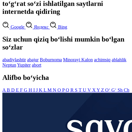
to‘g‘rat so‘zi ishlatilgan saytlarni
internetda qidiring
Google
Яндекс
Bing
Siz uchun qiziq bo‘lishi mumkin bo‘lgan
so‘zlar
abadiylashtir
abajur
Boburnoma
Minorayi Kalon
achimsiq
ablahlik
Neptun
Yupiter
abort
Alifbo bo‘yicha
A
B
D
E
F
G
H
I
J
K
L
M
N
O
P
Q
R
S
T
U
V
X
Y
Z
O‘
G‘
Sh
Ch