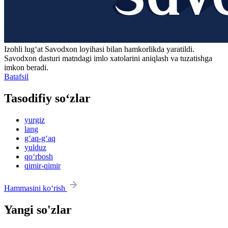
Izohli lugʻat
Savodxon
loyihasi bilan hamkorlikda yaratildi.
Savodxon dasturi matndagi imlo xatolarini aniqlash va tuzatishga
imkon beradi.
Batafsil
Tasodifiy so‘zlar
yurgiz
lang
g‘aq-g‘aq
yulduz
qo‘rbosh
qimir-qimir
Hammasini ko‘rish
Yangi so'zlar