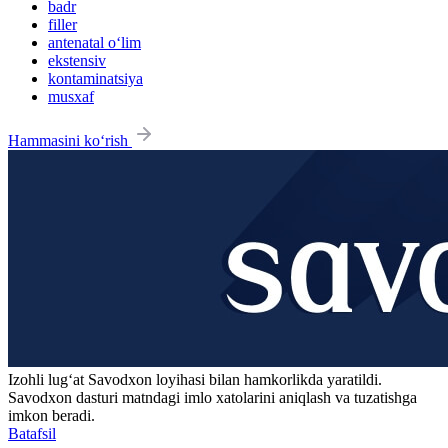
badr
filler
antenatal o‘lim
ekstensiv
kontaminatsiya
musxaf
Hammasini ko‘rish
Izohli lugʻat
Savodxon
loyihasi bilan hamkorlikda yaratildi.
Savodxon dasturi matndagi imlo xatolarini aniqlash va tuzatishga
imkon beradi.
Batafsil