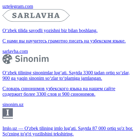
uztelegram.com
O‘zbek tilida savodli yozishni biz bilan boshlang.
С нами вы научитесь грамотно писать на узбекском языке.
sarlavha.com
O‘zbek tilining sinonimlar lug‘ati. Saytda 3300 tadan ortiq so‘zlar,
900 ga yaqin sinonim so‘zlar to‘plamiga jamlangan.
Словарь синонимов узбекского языка на нашем сайте
содержит более 3300 слов и 900 синонимов.
sinonim.uz
Imlo.uz — O'zbek tilining imlo lug'ati. Saytda 87 000 ortiq so'z bor.
So'zning to'g'ri yozilishini tekshiring.