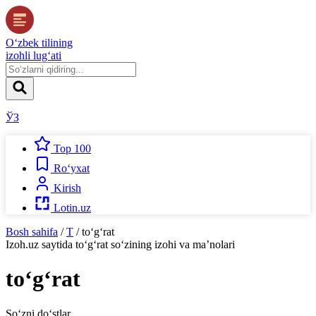
O‘zbek tilining
izohli lug‘ati
ЎЗ
Top 100
Ro‘yxat
Kirish
Lotin.uz
Bosh sahifa
/
T
/
to‘g‘rat
Izoh.uz
saytida
to‘g‘rat
so‘zining izohi va ma’nolari
to‘g‘rat
So‘zni do‘stlar