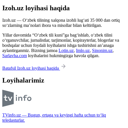
Izoh.uz loyihasi haqida
Izoh.uz — O‘zbek tilining xalqona izohli lug‘ati 35 000 dan ortiq
so‘zlarning ma’nolari ibora va misollar bilan keltirilgan.
Yillar davomida “O‘zbek tili kuni”ga bag‘ishlab, o‘zbek tilini
o‘rganuvchilar, jurnalistlar, tarjimonlar, kopirayterlar, blogerlar va
boshqalar uchun foydali loyihalarni ishga tushirishni an’anaga
aylantirganmiz. Bizning jamoa
Lotin.uz
,
Imlo.uz
,
Sinonim.uz
,
Sarlavha.com
loyihalarini hukmingizga havola qilgan.
Batafsil Izoh.uz loyihasi haqida
Loyihalarimiz
TVinfo.uz — Bugun, ertaga va keyingi hafta uchun to‘liq
teledasturlar.