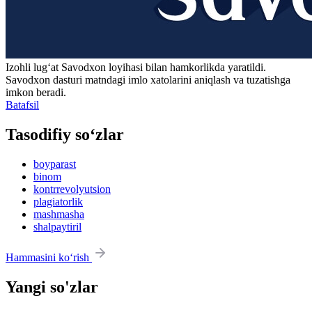
Izohli lugʻat
Savodxon
loyihasi bilan hamkorlikda yaratildi.
Savodxon dasturi matndagi imlo xatolarini aniqlash va tuzatishga
imkon beradi.
Batafsil
Tasodifiy so‘zlar
boyparast
binom
kontrrevolyutsion
plagiatorlik
mashmasha
shalpaytiril
Hammasini ko‘rish
Yangi so'zlar