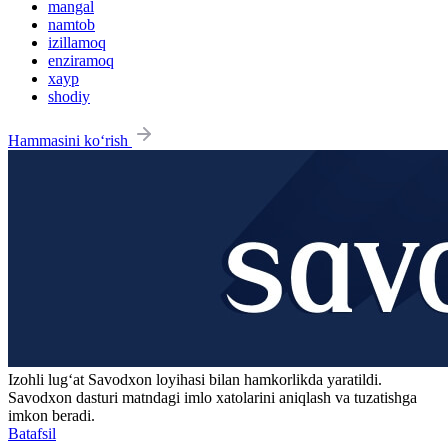
mangal
namtob
izillamoq
enziramoq
xayp
shodiy
Hammasini ko‘rish
Izohli lugʻat
Savodxon
loyihasi bilan hamkorlikda yaratildi.
Savodxon dasturi matndagi imlo xatolarini aniqlash va tuzatishga
imkon beradi.
Batafsil