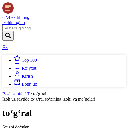
O‘zbek tilining
izohli lug‘ati
ЎЗ
Top 100
Ro‘yxat
Kirish
Lotin.uz
Bosh sahifa
/
T
/
to‘g‘ral
Izoh.uz
saytida
to‘g‘ral
so‘zining izohi va ma’nolari
to‘g‘ral
So‘zni do‘stlar