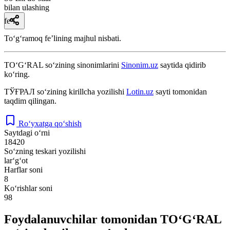
bilan ulashing
fe’l
Toʻgʻramoq feʼlining majhul nisbati.
TO‘G‘RAL
so‘zining sinonimlarini
Sinonim.uz
saytida qidirib
ko‘ring.
ТЎҒРАЛ
so‘zining kirillcha yozilishi
Lotin.uz
sayti tomonidan
taqdim qilingan.
Ro‘yxatga qo‘shish
Saytdagi o‘rni
18420
So‘zning teskari yozilishi
lar‘g‘ot
Harflar soni
8
Ko‘rishlar soni
98
Foydalanuvchilar tomonidan TO‘G‘RAL