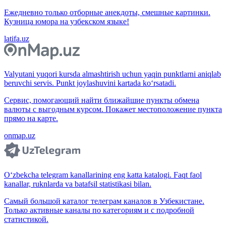
Ежедневно только отборные анекдоты, смешные картинки.
Кузница юмора на узбекском языке!
latifa.uz
Valyutani yuqori kursda almashtirish uchun yaqin punktlarni aniqlab
beruvchi servis. Punkt joylashuvini kartada ko‘rsatadi.
Сервис, помогающий найти ближайшие пункты обмена
валюты с выгодным курсом. Покажет местоположение пункта
прямо на карте.
onmap.uz
O‘zbekcha telegram kanallarining eng katta katalogi. Faqt faol
kanallar, ruknlarda va batafsil statistikasi bilan.
Самый большой каталог телеграм каналов в Узбекистане.
Только активные каналы по категориям и с подробной
статистикой.