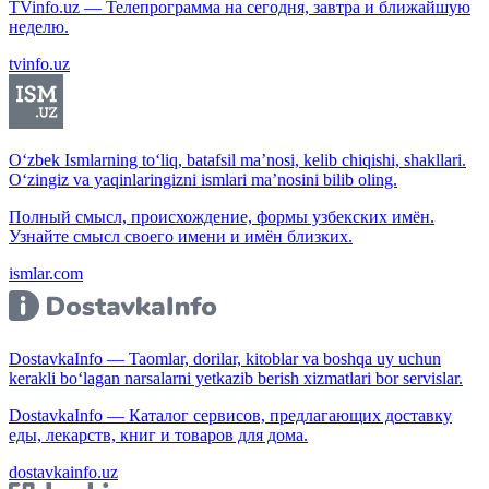
TVinfo.uz — Телепрограмма на сегодня, завтра и ближайшую
неделю.
tvinfo.uz
O‘zbek Ismlarning to‘liq, batafsil ma’nosi, kelib chiqishi, shakllari.
O‘zingiz va yaqinlaringizni ismlari ma’nosini bilib oling.
Полный смысл, происхождение, формы узбекских имён.
Узнайте смысл своего имени и имён близких.
ismlar.com
DostavkaInfo — Taomlar, dorilar, kitoblar va boshqa uy uchun
kerakli bo‘lagan narsalarni yetkazib berish xizmatlari bor servislar.
DostavkaInfo — Каталог сервисов, предлагающих доставку
еды, лекарств, книг и товаров для дома.
dostavkainfo.uz