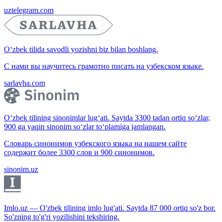
uztelegram.com
O‘zbek tilida savodli yozishni biz bilan boshlang.
С нами вы научитесь грамотно писать на узбекском языке.
sarlavha.com
O‘zbek tilining sinonimlar lug‘ati. Saytda 3300 tadan ortiq so‘zlar,
900 ga yaqin sinonim so‘zlar to‘plamiga jamlangan.
Словарь синонимов узбекского языка на нашем сайте
содержит более 3300 слов и 900 синонимов.
sinonim.uz
Imlo.uz — O'zbek tilining imlo lug'ati. Saytda 87 000 ortiq so'z bor.
So'zning to'g'ri yozilishini tekshiring.