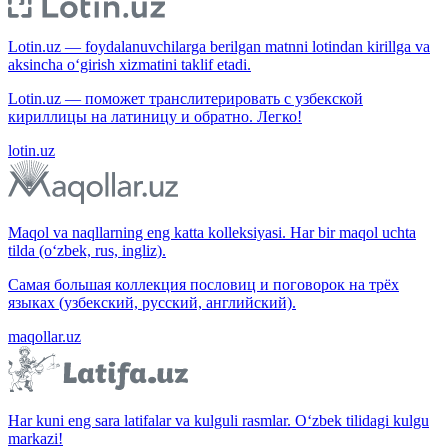
Lotin.uz — foydalanuvchilarga berilgan matnni lotindan kirillga va
aksincha o‘girish xizmatini taklif etadi.
Lotin.uz — поможет транслитерировать с узбекской
кириллицы на латиницу и обратно. Легко!
lotin.uz
Maqol va naqllarning eng katta kolleksiyasi. Har bir maqol uchta
tilda (o‘zbek, rus, ingliz).
Самая большая коллекция пословиц и поговорок на трёх
языках (узбекский, русский, английский).
maqollar.uz
Har kuni eng sara latifalar va kulguli rasmlar. O‘zbek tilidagi kulgu
markazi!