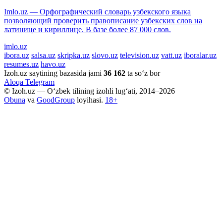
Imlo.uz — Орфографический словарь узбекского языка
позволяющий проверить правописание узбекских слов на
латинице и кириллице. В базе более 87 000 слов.
imlo.uz
ibora.uz
salsa.uz
skripka.uz
slovo.uz
television.uz
vatt.uz
iboralar.uz
resumes.uz
havo.uz
Izoh.uz saytining bazasida jami
36 162
ta so‘z bor
Aloqa
Telegram
© Izoh.uz — O‘zbek tilining izohli lug‘ati, 2014–2026
Obuna
va
GoodGroup
loyihasi.
18+