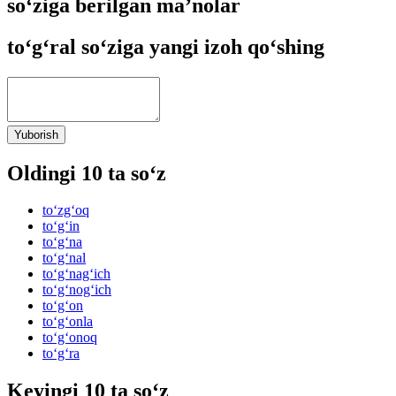
so‘ziga berilgan ma’nolar
to‘g‘ral so‘ziga yangi izoh qo‘shing
Yuborish
Oldingi 10 ta so‘z
to‘zg‘oq
to‘g‘in
to‘g‘na
to‘g‘nal
to‘g‘nag‘ich
to‘g‘nog‘ich
to‘g‘on
to‘g‘onla
to‘g‘onoq
to‘g‘ra
Keyingi 10 ta so‘z