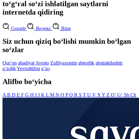
to‘g‘ral so‘zi ishlatilgan saytlarni
internetda qidiring
Google
Яндекс
Bing
Siz uchun qiziq bo‘lishi mumkin bo‘lgan
so‘zlar
Qurʼon
abadiyat
Avesto
Zulfiyaxonim
abgorlik
abstraktlashtir
aʼzolik
Yevroittifoq
aʼzo
Alifbo bo‘yicha
A
B
D
E
F
G
H
I
J
K
L
M
N
O
P
Q
R
S
T
U
V
X
Y
Z
O‘
G‘
Sh
Ch