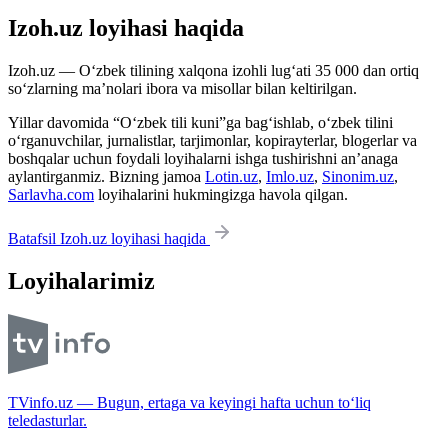
Izoh.uz loyihasi haqida
Izoh.uz — O‘zbek tilining xalqona izohli lug‘ati 35 000 dan ortiq
so‘zlarning ma’nolari ibora va misollar bilan keltirilgan.
Yillar davomida “O‘zbek tili kuni”ga bag‘ishlab, o‘zbek tilini
o‘rganuvchilar, jurnalistlar, tarjimonlar, kopirayterlar, blogerlar va
boshqalar uchun foydali loyihalarni ishga tushirishni an’anaga
aylantirganmiz. Bizning jamoa
Lotin.uz
,
Imlo.uz
,
Sinonim.uz
,
Sarlavha.com
loyihalarini hukmingizga havola qilgan.
Batafsil Izoh.uz loyihasi haqida
Loyihalarimiz
TVinfo.uz — Bugun, ertaga va keyingi hafta uchun to‘liq
teledasturlar.