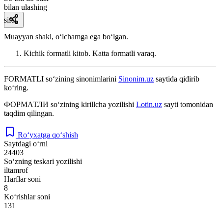
bilan ulashing
sifat
Muayyan shakl, oʻlchamga ega boʻlgan.
Kichik formatli kitob. Katta formatli varaq.
FORMATLI
so‘zining sinonimlarini
Sinonim.uz
saytida qidirib
ko‘ring.
ФОРМАТЛИ
so‘zining kirillcha yozilishi
Lotin.uz
sayti tomonidan
taqdim qilingan.
Ro‘yxatga qo‘shish
Saytdagi o‘rni
24403
So‘zning teskari yozilishi
iltamrof
Harflar soni
8
Ko‘rishlar soni
131