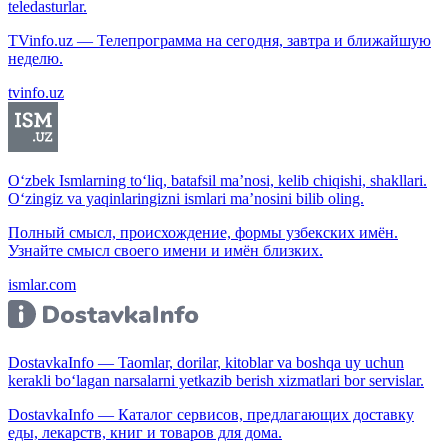
teledasturlar.
TVinfo.uz — Телепрограмма на сегодня, завтра и ближайшую
неделю.
tvinfo.uz
O‘zbek Ismlarning to‘liq, batafsil ma’nosi, kelib chiqishi, shakllari.
O‘zingiz va yaqinlaringizni ismlari ma’nosini bilib oling.
Полный смысл, происхождение, формы узбекских имён.
Узнайте смысл своего имени и имён близких.
ismlar.com
DostavkaInfo — Taomlar, dorilar, kitoblar va boshqa uy uchun
kerakli bo‘lagan narsalarni yetkazib berish xizmatlari bor servislar.
DostavkaInfo — Каталог сервисов, предлагающих доставку
еды, лекарств, книг и товаров для дома.