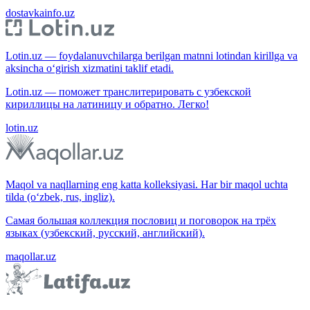
dostavkainfo.uz
Lotin.uz — foydalanuvchilarga berilgan matnni lotindan kirillga va
aksincha o‘girish xizmatini taklif etadi.
Lotin.uz — поможет транслитерировать с узбекской
кириллицы на латиницу и обратно. Легко!
lotin.uz
Maqol va naqllarning eng katta kolleksiyasi. Har bir maqol uchta
tilda (o‘zbek, rus, ingliz).
Самая большая коллекция пословиц и поговорок на трёх
языках (узбекский, русский, английский).
maqollar.uz