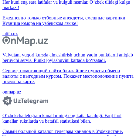
Har kuni eng sara latifalar va kulguli rasmlar. O‘zbek tilidagi kulgu
markazi!
Ежедневно только отборные анекдоты, смешные картинки.
Кузница юмора на узбекском языке!
latifa.uz
Valyutani yuqori kursda almashtirish uchun yaqin punktlarni aniqlab
beruvchi servis. Punkt joylashuvini kartada ko‘rsatadi.
Сервис, помогающий найти ближайшие пункты обмена
валюты с выгодным курсом. Покажет местоположение пункта
прямо на карте.
onmap.uz
O‘zbekcha telegram kanallarining eng katta katalogi. Faqt faol
kanallar, ruknlarda va batafsil statistikasi bilan.
Самый большой каталог телеграм каналов в Узбекистане.