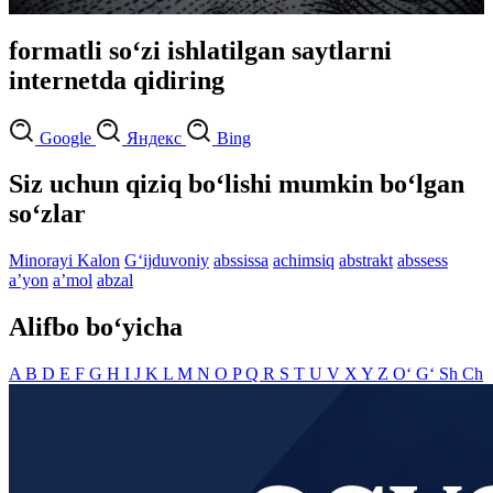
formatli so‘zi ishlatilgan saytlarni
internetda qidiring
Google
Яндекс
Bing
Siz uchun qiziq bo‘lishi mumkin bo‘lgan
so‘zlar
Minorayi Kalon
G‘ijduvoniy
abssissa
achimsiq
abstrakt
abssess
aʼyon
aʼmol
abzal
Alifbo bo‘yicha
A
B
D
E
F
G
H
I
J
K
L
M
N
O
P
Q
R
S
T
U
V
X
Y
Z
O‘
G‘
Sh
Ch