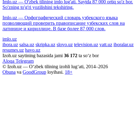
Imlo.uz — O'zbek tilining imlo lug'ati. Saytda 87 000 ortiq so'z bor.
So'zning to'g'ri yozilishini tekshiring.
Imlo.uz — Орфографический словарь узбекского языка
позволяющий проверить правописание узбекских слов на
латинице и кириллице. В базе более 87 000 слов.
imlo.uz
ibora.uz
salsa.uz
skripka.uz
slovo.uz
television.uz
vatt.uz
iboralar.uz
resumes.uz
havo.uz
Izoh.uz saytining bazasida jami
36 172
ta so‘z bor
Aloqa
Telegram
© Izoh.uz — O‘zbek tilining izohli lug‘ati, 2014–2026
Obuna
va
GoodGroup
loyihasi.
18+