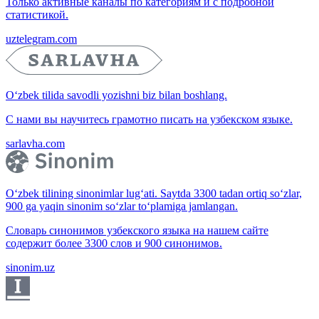
Только активные каналы по категориям и с подробной
статистикой.
uztelegram.com
O‘zbek tilida savodli yozishni biz bilan boshlang.
С нами вы научитесь грамотно писать на узбекском языке.
sarlavha.com
O‘zbek tilining sinonimlar lug‘ati. Saytda 3300 tadan ortiq so‘zlar,
900 ga yaqin sinonim so‘zlar to‘plamiga jamlangan.
Словарь синонимов узбекского языка на нашем сайте
содержит более 3300 слов и 900 синонимов.
sinonim.uz