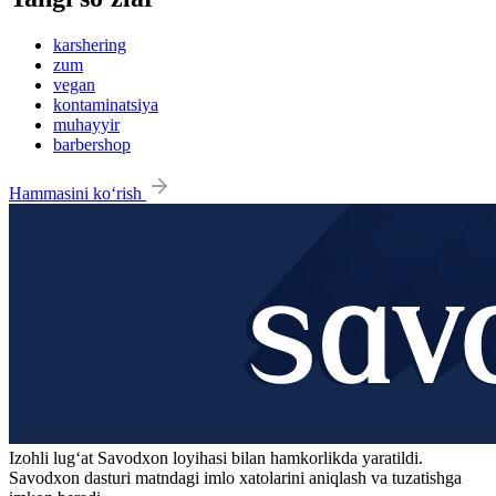
karshering
zum
vegan
kontaminatsiya
muhayyir
barbershop
Hammasini ko‘rish
Izohli lugʻat
Savodxon
loyihasi bilan hamkorlikda yaratildi.
Savodxon dasturi matndagi imlo xatolarini aniqlash va tuzatishga