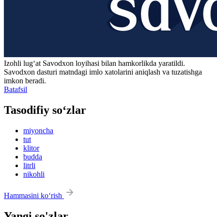
Izohli lugʻat
Savodxon
loyihasi bilan hamkorlikda yaratildi.
Savodxon dasturi matndagi imlo xatolarini aniqlash va tuzatishga
imkon beradi.
Batafsil
Tasodifiy so‘zlar
miyoncha
tut
klitor
budda
litrli
nikohli
Hammasini ko‘rish
Yangi so'zlar