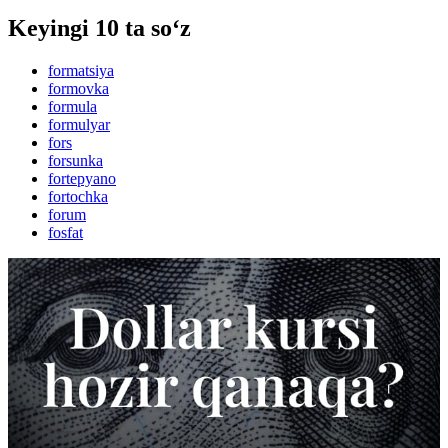
Keyingi 10 ta so‘z
formatsiya
formovka
formula
formulyar
fors
forsunka
fortepyano
fortochka
forum
fosfat