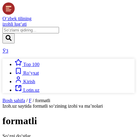
O‘zbek tilining
izohli lug‘ati
ЎЗ
Top 100
Ro‘yxat
Kirish
Lotin.uz
Bosh sahifa
/
F
/
formatli
Izoh.uz
saytida
formatli
so‘zining izohi va ma’nolari
formatli
So‘zni do‘stlar