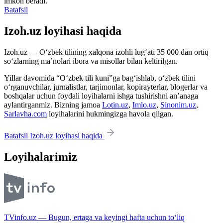
imkon beradi.
Batafsil
Izoh.uz loyihasi haqida
Izoh.uz — O‘zbek tilining xalqona izohli lug‘ati 35 000 dan ortiq
so‘zlarning ma’nolari ibora va misollar bilan keltirilgan.
Yillar davomida “O‘zbek tili kuni”ga bag‘ishlab, o‘zbek tilini
o‘rganuvchilar, jurnalistlar, tarjimonlar, kopirayterlar, blogerlar va
boshqalar uchun foydali loyihalarni ishga tushirishni an’anaga
aylantirganmiz. Bizning jamoa
Lotin.uz
,
Imlo.uz
,
Sinonim.uz
,
Sarlavha.com
loyihalarini hukmingizga havola qilgan.
Batafsil Izoh.uz loyihasi haqida
Loyihalarimiz
TVinfo.uz — Bugun, ertaga va keyingi hafta uchun to‘liq