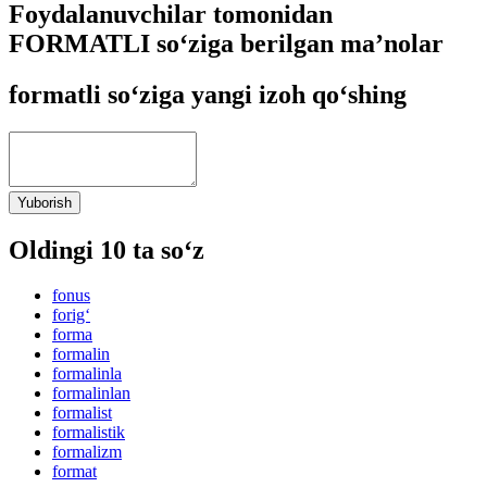
Foydalanuvchilar tomonidan
FORMATLI so‘ziga berilgan ma’nolar
formatli so‘ziga yangi izoh qo‘shing
Yuborish
Oldingi 10 ta so‘z
fonus
forig‘
forma
formalin
formalinla
formalinlan
formalist
formalistik
formalizm
format