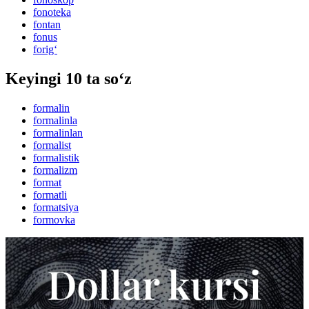
fonoteka
fontan
fonus
forig‘
Keyingi 10 ta so‘z
formalin
formalinla
formalinlan
formalist
formalistik
formalizm
format
formatli
formatsiya
formovka