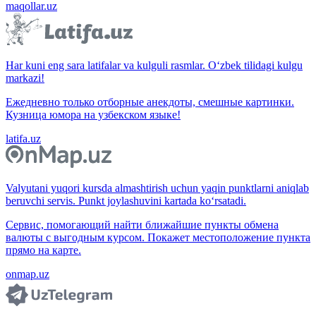
maqollar.uz
Har kuni eng sara latifalar va kulguli rasmlar. O‘zbek tilidagi kulgu
markazi!
Ежедневно только отборные анекдоты, смешные картинки.
Кузница юмора на узбекском языке!
latifa.uz
Valyutani yuqori kursda almashtirish uchun yaqin punktlarni aniqlab
beruvchi servis. Punkt joylashuvini kartada ko‘rsatadi.
Сервис, помогающий найти ближайшие пункты обмена
валюты с выгодным курсом. Покажет местоположение пункта
прямо на карте.
onmap.uz