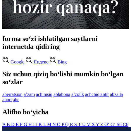
forma so‘zi ishlatilgan saytlarni
internetda qidiring
Google
Яндекс
Bing
Siz uchun qiziq bo‘lishi mumkin bo‘lgan
so‘zlar
aberratsion
aʼzam
achimsiq
ablahona
aʼzolik
achchiqlantir
abzalla
abort
abr
Alifbo bo‘yicha
A
B
D
E
F
G
H
I
J
K
L
M
N
O
P
Q
R
S
T
U
V
X
Y
Z
O‘
G‘
Sh
Ch