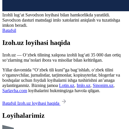
Izohli lugʻat
Savodxon
loyihasi bilan hamkorlikda yaratildi.
Savodxon dasturi matndagi imlo xatolarini aniqlash va tuzatishga
imkon beradi.
Batafsil
Izoh.uz loyihasi haqida
Izoh.uz — O‘zbek tilining xalqona izohli lug‘ati 35 000 dan ortiq
so‘zlarning ma’nolari ibora va misollar bilan keltirilgan.
Yillar davomida “O‘zbek tili kuni”ga bag‘ishlab, o‘zbek tilini
o‘rganuvchilar, jurnalistlar, tarjimonlar, kopirayterlar, blogerlar va
boshqalar uchun foydali loyihalarni ishga tushirishni an’anaga
aylantirganmiz. Bizning jamoa
Lotin.uz
,
Imlo.uz
,
Sinonim.uz
,
Sarlavha.com
loyihalarini hukmingizga havola qilgan.
Batafsil Izoh.uz loyihasi haqida
Loyihalarimiz