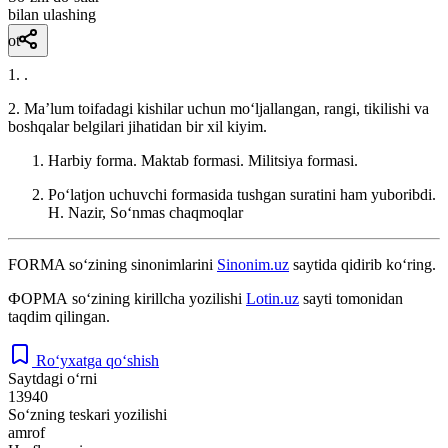
bilan ulashing
ot
1. .
2. Maʼlum toifadagi kishilar uchun moʻljallangan, rangi, tikilishi va
boshqalar belgilari jihatidan bir xil kiyim.
Harbiy forma. Maktab formasi. Militsiya formasi.
Poʻlatjon uchuvchi formasida tushgan suratini ham yuboribdi.
H. Nazir, Soʻnmas chaqmoqlar
FORMA
so‘zining sinonimlarini
Sinonim.uz
saytida qidirib ko‘ring.
ФОРМА
so‘zining kirillcha yozilishi
Lotin.uz
sayti tomonidan
taqdim qilingan.
Ro‘yxatga qo‘shish
Saytdagi o‘rni
13940
So‘zning teskari yozilishi
amrof