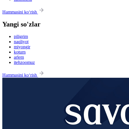
Hammasini ko‘rish
Yangi so'zlar
piligrim
naqliyot
miyongir
koturn
arlem
itehzoomuz
Hammasini ko‘rish