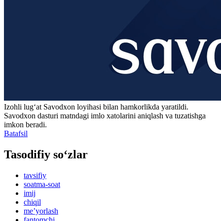
Izohli lugʻat
Savodxon
loyihasi bilan hamkorlikda yaratildi.
Savodxon dasturi matndagi imlo xatolarini aniqlash va tuzatishga
imkon beradi.
Batafsil
Tasodifiy so‘zlar
tavsifiy
soatma-soat
imij
chiqil
meʼyorlash
fantomchi