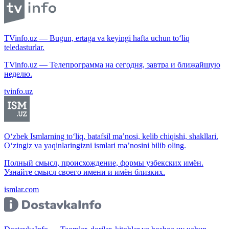
TVinfo.uz — Bugun, ertaga va keyingi hafta uchun to‘liq
teledasturlar.
TVinfo.uz — Телепрограмма на сегодня, завтра и ближайшую
неделю.
tvinfo.uz
O‘zbek Ismlarning to‘liq, batafsil ma’nosi, kelib chiqishi, shakllari.
O‘zingiz va yaqinlaringizni ismlari ma’nosini bilib oling.
Полный смысл, происхождение, формы узбекских имён.
Узнайте смысл своего имени и имён близких.
ismlar.com