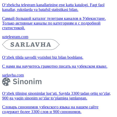
O‘zbekcha telegram kanallarining eng katta katalogi. Faqt faol
kanallar, ruknlarda va batafsil statistikasi bilan.
Самый большой каталог телеграм каналов в Узбекистане.
Только активные каналы по категориям и с подробной
статистикой.
uztelegram.com
O‘zbek tilida savodli yozishni biz bilan boshlang.
С нами вы научитесь грамотно писать на узбекском языке.
sarlavha.com
O‘zbek tilining sinonimlar lug‘ati. Saytda 3300 tadan ortiq so‘zlar,
900 ga yaqin sinonim so‘zlar to‘plamiga jamlangan.
Словарь синонимов узбекского языка на нашем сайте
содержит более 3300 слов и 900 синонимов.