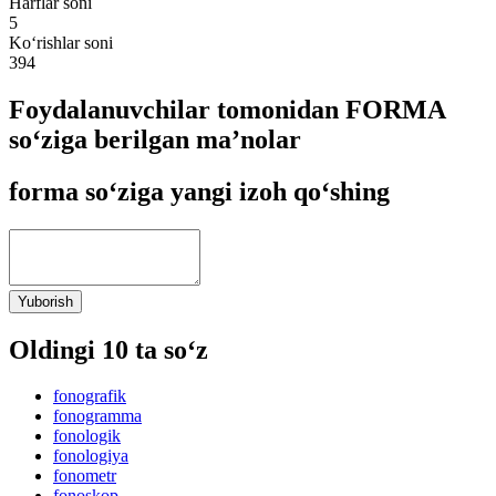
Harflar soni
5
Ko‘rishlar soni
394
Foydalanuvchilar tomonidan FORMA
so‘ziga berilgan ma’nolar
forma so‘ziga yangi izoh qo‘shing
Yuborish
Oldingi 10 ta so‘z
fonografik
fonogramma
fonologik
fonologiya
fonometr
fonoskop