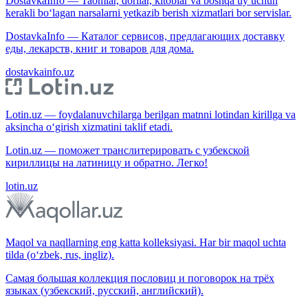
DostavkaInfo — Taomlar, dorilar, kitoblar va boshqa uy uchun
kerakli bo‘lagan narsalarni yetkazib berish xizmatlari bor servislar.
DostavkaInfo — Каталог сервисов, предлагающих доставку
еды, лекарств, книг и товаров для дома.
dostavkainfo.uz
Lotin.uz — foydalanuvchilarga berilgan matnni lotindan kirillga va
aksincha o‘girish xizmatini taklif etadi.
Lotin.uz — поможет транслитерировать с узбекской
кириллицы на латиницу и обратно. Легко!
lotin.uz
Maqol va naqllarning eng katta kolleksiyasi. Har bir maqol uchta
tilda (o‘zbek, rus, ingliz).
Самая большая коллекция пословиц и поговорок на трёх
языках (узбекский, русский, английский).