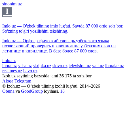
sinonim.uz
Imlo.uz — O'zbek tilining imlo lug'ati. Saytda 87 000 ortiq so'z bor.
So'zning to'g'ri yozilishini tekshiring.
Imlo.uz — Орфографический словарь узбекского языка
позволяющий проверить правописание узбекских слов на
латинице и кириллице. В базе более 87 000 слов.
imlo.uz
ibora.uz
salsa.uz
skripka.uz
slovo.uz
television.uz
vatt.uz
iboralar.uz
resumes.uz
havo.uz
Izoh.uz saytining bazasida jami
36 175
ta so‘z bor
Aloqa
Telegram
© Izoh.uz — O‘zbek tilining izohli lug‘ati, 2014–2026
Obuna
va
GoodGroup
loyihasi.
18+