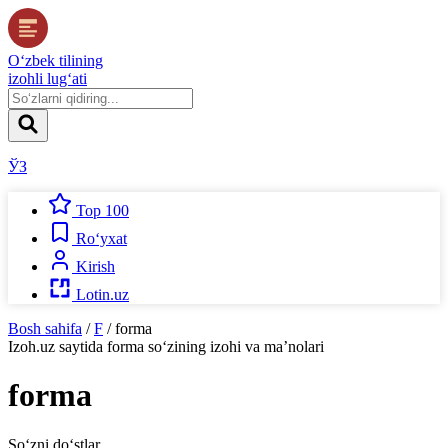
O‘zbek tilining
izohli lug‘ati
ЎЗ
Top 100
Ro‘yxat
Kirish
Lotin.uz
Bosh sahifa
/
F
/
forma
Izoh.uz
saytida
forma
so‘zining izohi va ma’nolari
forma
So‘zni do‘stlar