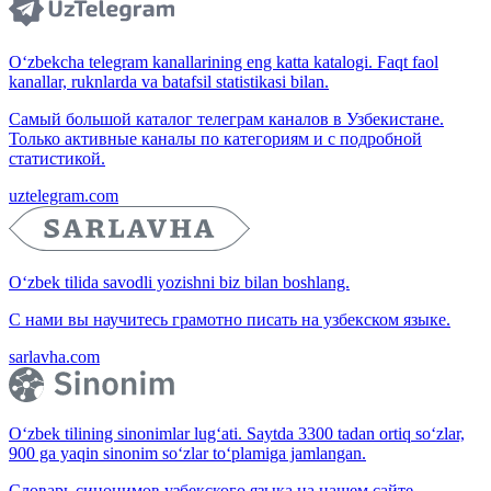
O‘zbekcha telegram kanallarining eng katta katalogi. Faqt faol
kanallar, ruknlarda va batafsil statistikasi bilan.
Самый большой каталог телеграм каналов в Узбекистане.
Только активные каналы по категориям и с подробной
статистикой.
uztelegram.com
O‘zbek tilida savodli yozishni biz bilan boshlang.
С нами вы научитесь грамотно писать на узбекском языке.
sarlavha.com
O‘zbek tilining sinonimlar lug‘ati. Saytda 3300 tadan ortiq so‘zlar,
900 ga yaqin sinonim so‘zlar to‘plamiga jamlangan.
Словарь синонимов узбекского языка на нашем сайте