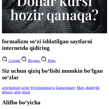
formalizm so‘zi ishlatilgan saytlarni
internetda qidiring
Google
Яндекс
Bing
Siz uchun qiziq bo‘lishi mumkin bo‘lgan
so‘zlar
achchiqtosh
achin
Yevrokomissiya
Zamaxshariy
Mars
abadiylik
abraziv
abjir
abzal
Alifbo bo‘yicha