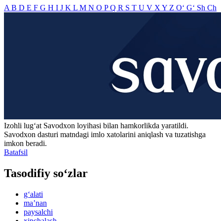
A
B
D
E
F
G
H
I
J
K
L
M
N
O
P
Q
R
S
T
U
V
X
Y
Z
O‘
G‘
Sh
Ch
Izohli lugʻat
Savodxon
loyihasi bilan hamkorlikda yaratildi.
Savodxon dasturi matndagi imlo xatolarini aniqlash va tuzatishga
imkon beradi.
Batafsil
Tasodifiy so‘zlar
g‘alati
maʼnan
paysalchi
xipchalash