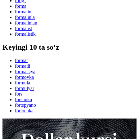
forig‘
forma
formalin
formalinla
formalinlan
formalist
formalistik
Keyingi 10 ta so‘z
format
formatli
formatsiya
formovka
formula
formulyar
fors
forsunka
fortepyano
fortochka