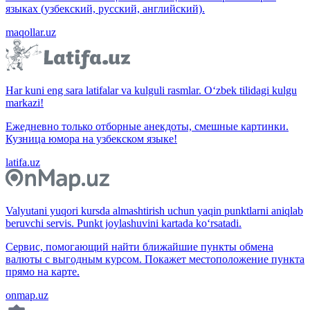
языках (узбекский, русский, английский).
maqollar.uz
Har kuni eng sara latifalar va kulguli rasmlar. O‘zbek tilidagi kulgu
markazi!
Ежедневно только отборные анекдоты, смешные картинки.
Кузница юмора на узбекском языке!
latifa.uz
Valyutani yuqori kursda almashtirish uchun yaqin punktlarni aniqlab
beruvchi servis. Punkt joylashuvini kartada ko‘rsatadi.
Сервис, помогающий найти ближайшие пункты обмена
валюты с выгодным курсом. Покажет местоположение пункта
прямо на карте.
onmap.uz