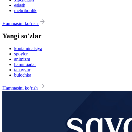
eslash
mehribonlik
Hammasini ko‘rish
Yangi so'zlar
kontaminatsiya
spoyler
animizm
haminqadar
tahayyur
bulochka
Hammasini ko‘rish