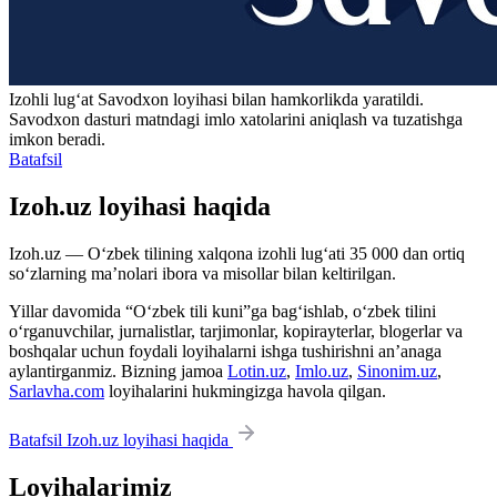
Izohli lugʻat
Savodxon
loyihasi bilan hamkorlikda yaratildi.
Savodxon dasturi matndagi imlo xatolarini aniqlash va tuzatishga
imkon beradi.
Batafsil
Izoh.uz loyihasi haqida
Izoh.uz — O‘zbek tilining xalqona izohli lug‘ati 35 000 dan ortiq
so‘zlarning ma’nolari ibora va misollar bilan keltirilgan.
Yillar davomida “O‘zbek tili kuni”ga bag‘ishlab, o‘zbek tilini
o‘rganuvchilar, jurnalistlar, tarjimonlar, kopirayterlar, blogerlar va
boshqalar uchun foydali loyihalarni ishga tushirishni an’anaga
aylantirganmiz. Bizning jamoa
Lotin.uz
,
Imlo.uz
,
Sinonim.uz
,
Sarlavha.com
loyihalarini hukmingizga havola qilgan.
Batafsil Izoh.uz loyihasi haqida
Loyihalarimiz