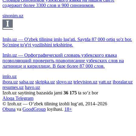
содержит более 3300 слов и 900 синонимов.
sinonim.uz
Imlo.uz — O'zbek tilining imlo lug'ati. Saytda 87 000 ortiq so'z bor.
So'zning to'g'ri yozilishini tekshiring.
Imlo.uz — Орфографический словарь узбекского языка
позволяющий проверить правописание узбекских слов на
латинице и кириллице. В базе более 87 000 слов.
imlo.uz
ibora.uz
salsa.uz
skripka.uz
slovo.uz
television.uz
vatt.uz
iboralar.uz
resumes.uz
havo.uz
Izoh.uz saytining bazasida jami
36 175
ta so‘z bor
Aloqa
Telegram
© Izoh.uz — O‘zbek tilining izohli lug‘ati, 2014–2026
Obuna
va
GoodGroup
loyihasi.
18+