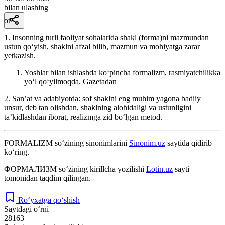
bilan ulashing
ot
1. Insonning turli faoliyat sohalarida shakl (forma)ni mazmundan
ustun qoʻyish, shaklni afzal bilib, mazmun va mohiyatga zarar
yetkazish.
Yoshlar bilan ishlashda koʻpincha formalizm, rasmiyatchilikka
yoʻl qoʻyilmoqda.
Gazetadan
2. Sanʼat va adabiyotda: sof shaklni eng muhim yagona badiiy
unsur, deb tan olishdan, shaklning alohidaligi va ustunligini
taʼkidlashdan iborat, realizmga zid boʻlgan metod.
FORMALIZM
so‘zining sinonimlarini
Sinonim.uz
saytida qidirib
ko‘ring.
ФОРМАЛИЗМ
so‘zining kirillcha yozilishi
Lotin.uz
sayti
tomonidan taqdim qilingan.
Ro‘yxatga qo‘shish
Saytdagi o‘rni
28163