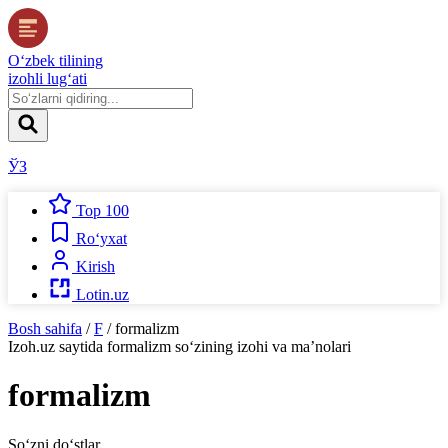
O‘zbek tilining
izohli lug‘ati
ЎЗ
Top 100
Ro‘yxat
Kirish
Lotin.uz
Bosh sahifa
/
F
/
formalizm
Izoh.uz
saytida
formalizm
so‘zining izohi va ma’nolari
formalizm
So‘zni do‘stlar