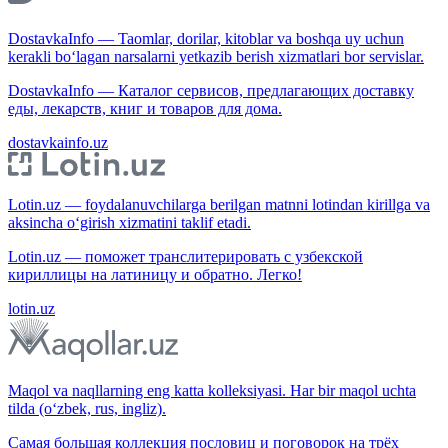
DostavkaInfo — Taomlar, dorilar, kitoblar va boshqa uy uchun
kerakli bo‘lagan narsalarni yetkazib berish xizmatlari bor servislar.
DostavkaInfo — Каталог сервисов, предлагающих доставку
еды, лекарств, книг и товаров для дома.
dostavkainfo.uz
Lotin.uz — foydalanuvchilarga berilgan matnni lotindan kirillga va
aksincha o‘girish xizmatini taklif etadi.
Lotin.uz — поможет транслитерировать с узбекской
кириллицы на латиницу и обратно. Легко!
lotin.uz
Maqol va naqllarning eng katta kolleksiyasi. Har bir maqol uchta
tilda (o‘zbek, rus, ingliz).
Самая большая коллекция пословиц и поговорок на трёх