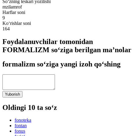
So‘zning teskari yozilishi
mzilamrof
Harflar soni
9
Ko‘rishlar soni
164
Foydalanuvchilar tomonidan
FORMALIZM so‘ziga berilgan ma’nolar
formalizm so‘ziga yangi izoh qo‘shing
Yuborish
Oldingi 10 ta so‘z
fonoteka
fontan
fonus