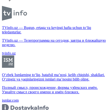
TVinfo.uz — Bugun, ertaga va keyingi hafta uchun to‘liq
teledasturlar.
TVinfo.uz — Телепрограмма на сегодня, завтра и ближайшую
неделю.
tvinfo.uz
O‘zbek Ismlarning to‘liq, batafsil ma’nosi, kelib chiqishi, shakllari.
O‘zingiz va yaqinlaringizni ismlari ma’nosini bilib oling.
Полный смысл, происхождение, формы узбекских имён.
Узнайте смысл своего имени и имён близких.
ismlar.com