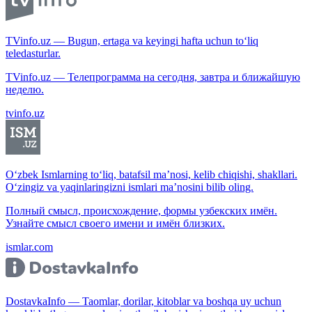
TVinfo.uz — Bugun, ertaga va keyingi hafta uchun to‘liq
teledasturlar.
TVinfo.uz — Телепрограмма на сегодня, завтра и ближайшую
неделю.
tvinfo.uz
O‘zbek Ismlarning to‘liq, batafsil ma’nosi, kelib chiqishi, shakllari.
O‘zingiz va yaqinlaringizni ismlari ma’nosini bilib oling.
Полный смысл, происхождение, формы узбекских имён.
Узнайте смысл своего имени и имён близких.
ismlar.com
DostavkaInfo — Taomlar, dorilar, kitoblar va boshqa uy uchun