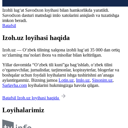
Izohli lugʻat
Savodxon
loyihasi bilan hamkorlikda yaratildi.
Savodxon dasturi matndagi imlo xatolarini aniqlash va tuzatishga
imkon beradi.
Batafsil
Izoh.uz loyihasi haqida
Izoh.uz — O‘zbek tilining xalqona izohli lug‘ati 35 000 dan ortiq
so‘zlarning ma’nolari ibora va misollar bilan keltirilgan.
Yillar davomida “O‘zbek tili kuni”ga bag‘ishlab, o‘zbek tilini
o‘rganuvchilar, jurnalistlar, tarjimonlar, kopirayterlar, blogerlar va
boshqalar uchun foydali loyihalarni ishga tushirishni an’anaga
aylantirganmiz. Bizning jamoa
Lotin.uz
,
Imlo.uz
,
Sinonim.uz
,
Sarlavha.com
loyihalarini hukmingizga havola qilgan.
Batafsil Izoh.uz loyihasi haqida
Loyihalarimiz