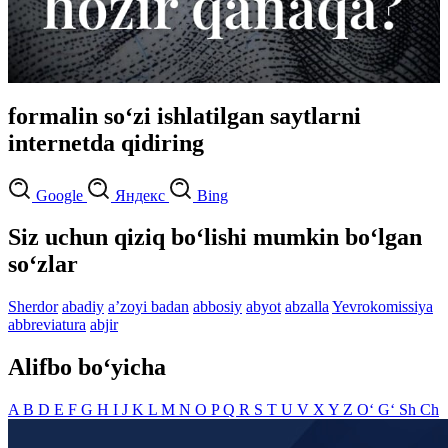
formalin so‘zi ishlatilgan saytlarni
internetda qidiring
Google
Яндекс
Bing
Siz uchun qiziq bo‘lishi mumkin bo‘lgan
so‘zlar
Sherdor
abadiy
aʼzoyi badan
abbosiy
abyot
abzalla
Yevrokomissiya
abbreviatura
abjir
Alifbo bo‘yicha
A
B
D
E
F
G
H
I
J
K
L
M
N
O
P
Q
R
S
T
U
V
X
Y
Z
O‘
G‘
Sh
Ch