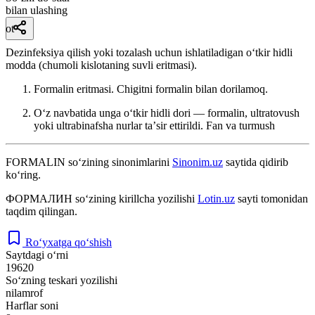
bilan ulashing
ot
Dezinfeksiya qilish yoki tozalash uchun ishlatiladigan oʻtkir hidli
modda (chumoli kislotaning suvli eritmasi).
Formalin eritmasi. Chigitni formalin bilan dorilamoq.
Oʻz navbatida unga oʻtkir hidli dori — formalin, ultratovush
yoki ultrabinafsha nurlar taʼsir ettirildi.
Fan va turmush
FORMALIN
so‘zining sinonimlarini
Sinonim.uz
saytida qidirib
ko‘ring.
ФОРМАЛИН
so‘zining kirillcha yozilishi
Lotin.uz
sayti tomonidan
taqdim qilingan.
Ro‘yxatga qo‘shish
Saytdagi o‘rni
19620
So‘zning teskari yozilishi
nilamrof
Harflar soni