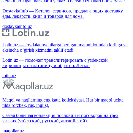
kerakli bo‘lagan narsalarni yetkazib berish xizmatlari bor servislar.
DostavkaInfo — Каталог сервисов, предлагающих доставку
еды, лекарств, книг и товаров для дома.
dostavkainfo.uz
Lotin.uz — foydalanuvchilarga berilgan matnni lotindan kirillga va
aksincha o‘girish xizmatini taklif etadi.
Lotin.uz — поможет транслитерировать с узбекской
кириллицы на латиницу и обратно. Легко!
lotin.uz
Maqol va naqllarning eng katta kolleksiyasi. Har bir maqol uchta
tilda (o‘zbek, rus, ingliz).
Самая большая коллекция пословиц и поговорок на трёх
языках (узбекский, русский, английский).
maqollar.uz