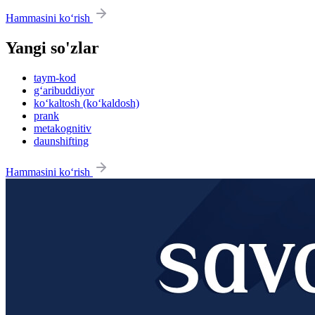
Hammasini ko‘rish
Yangi so'zlar
taym-kod
g‘aribuddiyor
ko‘kaltosh (ko‘kaldosh)
prank
metakognitiv
daunshifting
Hammasini ko‘rish