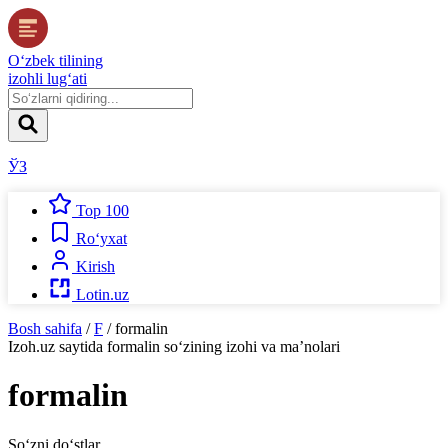
O‘zbek tilining
izohli lug‘ati
ЎЗ
Top 100
Ro‘yxat
Kirish
Lotin.uz
Bosh sahifa
/
F
/
formalin
Izoh.uz
saytida
formalin
so‘zining izohi va ma’nolari
formalin
So‘zni do‘stlar