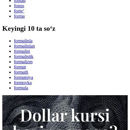
fontan
fonus
forig‘
forma
Keyingi 10 ta so‘z
formalinla
formalinlan
formalist
formalistik
formalizm
format
formatli
formatsiya
formovka
formula