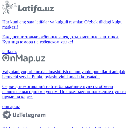
Har kuni eng sara latifalar va kulguli rasmlar. O‘zbek tilidagi kulgu
markazi!
Ежедневно только отборные анекдоты, смешные картинки.
Кузница юмора на узбекском языке!
latifa.uz
Valyutani yuqori kursda almashtirish uchun yaqin punktlarni aniqlab
beruvchi servis. Punkt joylashuvini kartada ko‘rsatadi.
Сервис, помогающий найти ближайшие пункты обмена
валюты с выгодным курсом. Покажет местоположение пункта
прямо на карте.
onmap.uz