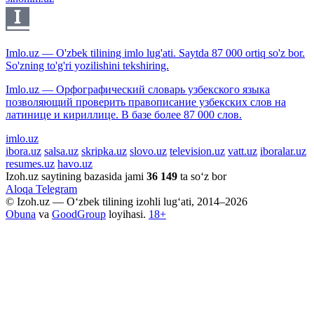
Imlo.uz — O'zbek tilining imlo lug'ati. Saytda 87 000 ortiq so'z bor.
So'zning to'g'ri yozilishini tekshiring.
Imlo.uz — Орфографический словарь узбекского языка
позволяющий проверить правописание узбекских слов на
латинице и кириллице. В базе более 87 000 слов.
imlo.uz
ibora.uz
salsa.uz
skripka.uz
slovo.uz
television.uz
vatt.uz
iboralar.uz
resumes.uz
havo.uz
Izoh.uz saytining bazasida jami
36 149
ta so‘z bor
Aloqa
Telegram
© Izoh.uz — O‘zbek tilining izohli lug‘ati, 2014–2026
Obuna
va
GoodGroup
loyihasi.
18+