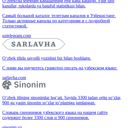
O‘zbekcha telegram kanallarining eng katta katalogi. Faqt faol
kanallar, ruknlarda va batafsil statistikasi bilan.
Самый большой каталог телеграм каналов в Узбекистане.
Только активные каналы по категориям и с подробной
статистикой.
uztelegram.com
O‘zbek tilida savodli yozishni biz bilan boshlang.
С нами вы научитесь грамотно писать на узбекском языке.
sarlavha.com
O‘zbek tilining sinonimlar lug‘ati. Saytda 3300 tadan ortiq so‘zlar,
900 ga yaqin sinonim so‘zlar to‘plamiga jamlangan.
Словарь синонимов узбекского языка на нашем сайте
содержит более 3300 слов и 900 синонимов.
sinonim.uz