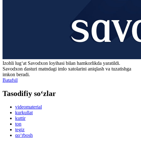
Izohli lugʻat
Savodxon
loyihasi bilan hamkorlikda yaratildi.
Savodxon dasturi matndagi imlo xatolarini aniqlash va tuzatishga
imkon beradi.
Batafsil
Tasodifiy so‘zlar
videomaterial
kurkullat
kuttir
ton
tegiz
qo‘rbosh