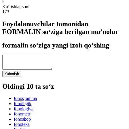
8
Ko‘rishlar soni
173
Foydalanuvchilar tomonidan
FORMALIN so‘ziga berilgan ma’nolar
formalin so‘ziga yangi izoh qo‘shing
Yuborish
Oldingi 10 ta so‘z
fonogramma
fonologik
fonologiya
fonometr
fonoskop
fonoteka