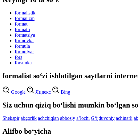
formalistik
formalizm
format
formatli
formatsiya
formovka
formula
formulyar
fors
forsunka
formalist so‘zi ishlatilgan saytlarni intern
Google
Яндекс
Bing
Siz uchun qiziq bo‘lishi mumkin bo‘lgan so
Shekspir
abgorlik
achchiqlan
abbosiy
aʼlochi
G‘ijduvoniy
achinarli
a
Alifbo bo‘yicha