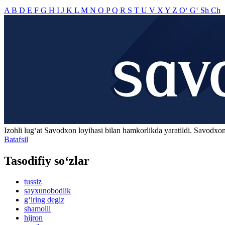
A
B
D
E
F
G
H
I
J
K
L
M
N
O
P
Q
R
S
T
U
V
X
Y
Z
O‘
G‘
Sh
Ch
Izohli lugʻat
Savodxon
loyihasi bilan hamkorlikda yaratildi. Savodxon
Batafsil
Tasodifiy so‘zlar
tussiz
sayxunobodlik
g‘iring degiz
shamolli
hijron