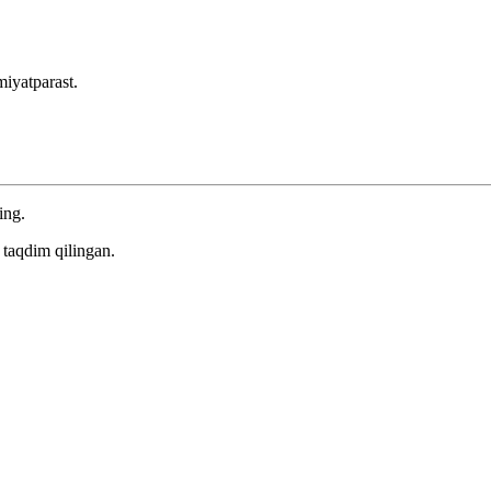
miyatparast.
ing.
taqdim qilingan.