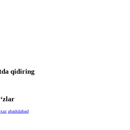
etda qidiring
‘zlar
bxaz
abadulabad