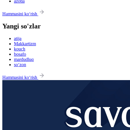
azotla
Hammasini ko‘rish
Yangi so'zlar
atija
Makkartizm
kouch
bosafo
mardudluq
so‘zon
Hammasini ko‘rish