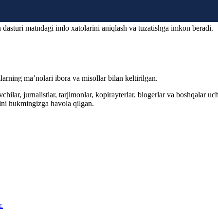
 dasturi matndagi imlo xatolarini aniqlash va tuzatishga imkon beradi.
arning ma’nolari ibora va misollar bilan keltirilgan.
hilar, jurnalistlar, tarjimonlar, kopirayterlar, blogerlar va boshqalar u
ini hukmingizga havola qilgan.
.