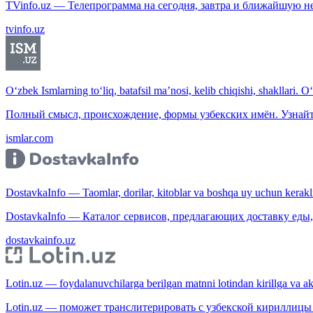
TVinfo.uz — Телепрограмма на сегодня, завтра и ближайшую н
tvinfo.uz
O‘zbek Ismlarning to‘liq, batafsil ma’nosi, kelib chiqishi, shakllari. O
Полный смысл, происхождение, формы узбекских имён. Узнайт
ismlar.com
DostavkaInfo — Taomlar, dorilar, kitoblar va boshqa uy uchun kerakli b
DostavkaInfo — Каталог сервисов, предлагающих доставку еды, 
dostavkainfo.uz
Lotin.uz — foydalanuvchilarga berilgan matnni lotindan kirillga va aksi
Lotin.uz — поможет транслитерировать с узбекской кириллицы 