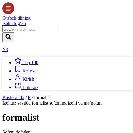
O‘zbek tilining
izohli lug‘ati
ЎЗ
Top 100
Ro‘yxat
Kirish
Lotin.uz
Bosh sahifa
/
F
/
formalist
Izoh.uz
saytida
formalist
so‘zining izohi va ma’nolari
formalist
So‘zni do‘stlar