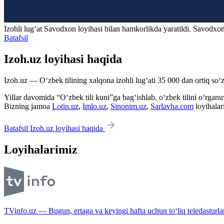
Izohli lugʻat
Savodxon
loyihasi bilan hamkorlikda yaratildi. Savodxon
Batafsil
Izoh.uz loyihasi haqida
Izoh.uz — O‘zbek tilining xalqona izohli lug‘ati 35 000 dan ortiq so‘zl
Yillar davomida “O‘zbek tili kuni”ga bag‘ishlab, o‘zbek tilini o‘rganuvc
Bizning jamoa
Lotin.uz
,
Imlo.uz
,
Sinonim.uz
,
Sarlavha.com
loyihalar
Batafsil Izoh.uz loyihasi haqida
Loyihalarimiz
TVinfo.uz — Bugun, ertaga va keyingi hafta uchun to‘liq teledasturlar