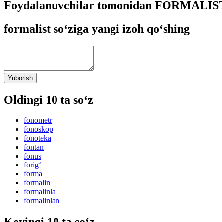
Foydalanuvchilar tomonidan FORMALIST 
formalist so‘ziga yangi izoh qo‘shing
Yuborish
Oldingi 10 ta so‘z
fonometr
fonoskop
fonoteka
fontan
fonus
forig‘
forma
formalin
formalinla
formalinlan
Keyingi 10 ta so‘z