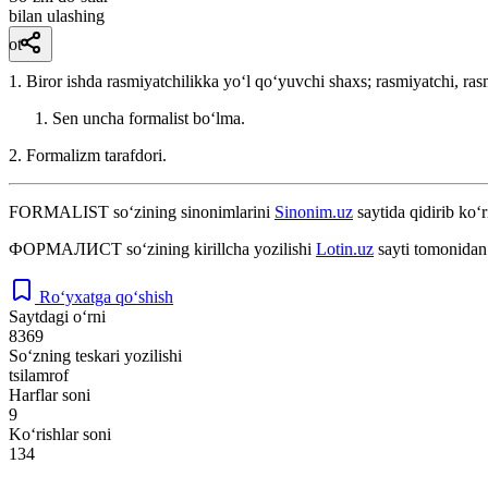
bilan ulashing
ot
1. Biror ishda rasmiyatchilikka yoʻl qoʻyuvchi shaxs; rasmiyatchi, ras
Sen uncha formalist boʻlma.
2. Formalizm tarafdori.
FORMALIST
so‘zining sinonimlarini
Sinonim.uz
saytida qidirib ko‘r
ФОРМАЛИСТ
so‘zining kirillcha yozilishi
Lotin.uz
sayti tomonidan 
Ro‘yxatga qo‘shish
Saytdagi o‘rni
8369
So‘zning teskari yozilishi
tsilamrof
Harflar soni
9
Ko‘rishlar soni
134