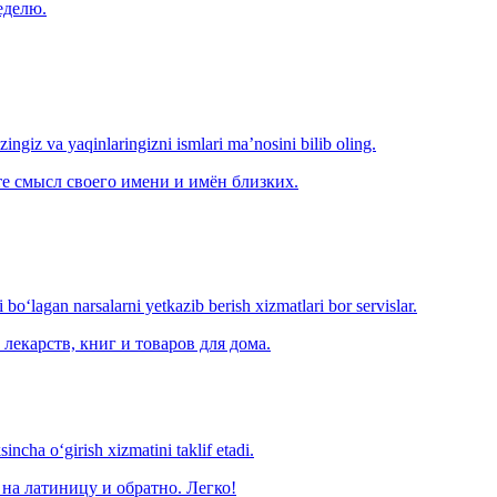
еделю.
‘zingiz va yaqinlaringizni ismlari ma’nosini bilib oling.
е смысл своего имени и имён близких.
o‘lagan narsalarni yetkazib berish xizmatlari bor servislar.
лекарств, книг и товаров для дома.
ncha o‘girish xizmatini taklif etadi.
на латиницу и обратно. Легко!