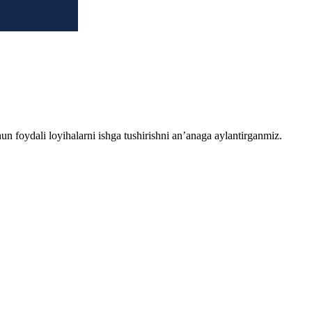
chun foydali loyihalarni ishga tushirishni an’anaga aylantirganmiz.