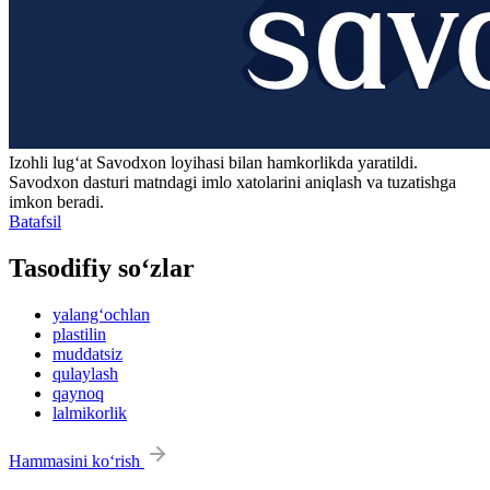
Izohli lugʻat
Savodxon
loyihasi bilan hamkorlikda yaratildi.
Savodxon dasturi matndagi imlo xatolarini aniqlash va tuzatishga
imkon beradi.
Batafsil
Tasodifiy so‘zlar
yalang‘ochlan
plastilin
muddatsiz
qulaylash
qaynoq
lalmikorlik
Hammasini ko‘rish