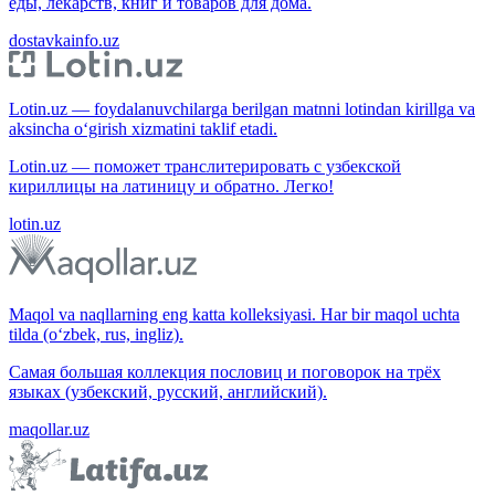
еды, лекарств, книг и товаров для дома.
dostavkainfo.uz
Lotin.uz — foydalanuvchilarga berilgan matnni lotindan kirillga va
aksincha o‘girish xizmatini taklif etadi.
Lotin.uz — поможет транслитерировать с узбекской
кириллицы на латиницу и обратно. Легко!
lotin.uz
Maqol va naqllarning eng katta kolleksiyasi. Har bir maqol uchta
tilda (o‘zbek, rus, ingliz).
Самая большая коллекция пословиц и поговорок на трёх
языках (узбекский, русский, английский).
maqollar.uz