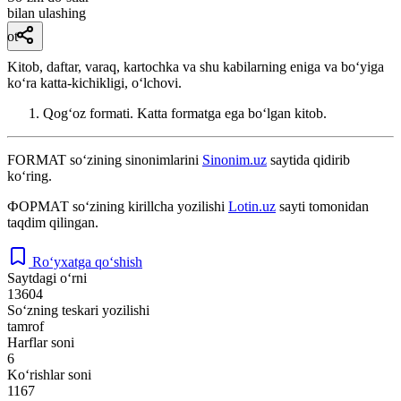
bilan ulashing
ot
Kitob, daftar, varaq, kartochka va shu kabilarning eniga va boʻyiga
koʻra katta-kichikligi, oʻlchovi.
Qogʻoz formati. Katta formatga ega boʻlgan kitob.
FORMAT
so‘zining sinonimlarini
Sinonim.uz
saytida qidirib
ko‘ring.
ФОРМАТ
so‘zining kirillcha yozilishi
Lotin.uz
sayti tomonidan
taqdim qilingan.
Ro‘yxatga qo‘shish
Saytdagi o‘rni
13604
So‘zning teskari yozilishi
tamrof
Harflar soni
6
Ko‘rishlar soni
1167