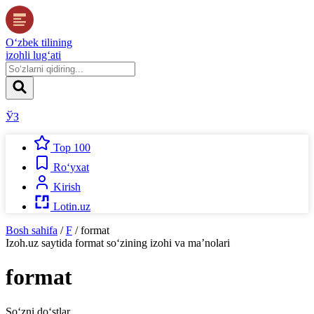
O‘zbek tilining
izohli lug‘ati
ЎЗ
Top 100
Ro‘yxat
Kirish
Lotin.uz
Bosh sahifa
/
F
/
format
Izoh.uz
saytida
format
so‘zining izohi va ma’nolari
format
So‘zni do‘stlar