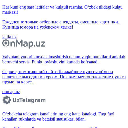
Har kuni eng sara latifalar va kulguli rasmlar. O‘zbek tilidagi kulgu
markazi!
Ежедневно только отборные анекдоты, смешные картинки.
Кузница юмора на узбекском языке!
latifa.uz
Valyutani yuqori kursda almashtirish uchun yaqin punktlarni aniqlab
beruvchi servis. Punkt joylashuvini kartada ko‘rsatadi.
Сервис, помогающий найти ближайшие пункты обмена
валюты с выгодным курсом. Покажет местоположение пункта
прямо на карте.
onmap.uz
O‘zbekcha telegram kanallarining eng katta katalogi. Faqt faol
kanallar, ruknlarda va batafsil statistikasi bilan.