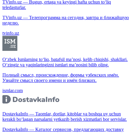
TVinfo.uz — Bugun, ertaga va keyingi hafta uchun to‘liq
teledasturlar.
TVinfo.uz — Телепрограмма на сегодня, завтра и ближайшую
неделю.
tvinfo.uz
O‘zbek Ismlarning to‘liq, batafsil ma’nosi, kelib chiqishi, shakllari.
O‘zingiz va yaqinlaringizni ismlari ma’nosini bilib oling.
Полный смысл, происхождение, формы узбекских имён.
Узнайте смысл своего имени и имён близких.
ismlar.com
DostavkaInfo — Taomlar, dorilar, kitoblar va boshqa uy uchun
kerakli bo‘lagan narsalarni yetkazib berish xizmatlari bor servislar.
DostavkaInfo — Каталог сервисов, предлагающих доставку