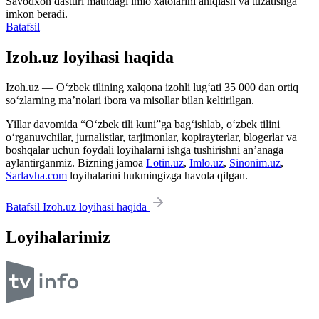
Savodxon dasturi matndagi imlo xatolarini aniqlash va tuzatishga
imkon beradi.
Batafsil
Izoh.uz loyihasi haqida
Izoh.uz — O‘zbek tilining xalqona izohli lug‘ati 35 000 dan ortiq
so‘zlarning ma’nolari ibora va misollar bilan keltirilgan.
Yillar davomida “O‘zbek tili kuni”ga bag‘ishlab, o‘zbek tilini
o‘rganuvchilar, jurnalistlar, tarjimonlar, kopirayterlar, blogerlar va
boshqalar uchun foydali loyihalarni ishga tushirishni an’anaga
aylantirganmiz. Bizning jamoa
Lotin.uz
,
Imlo.uz
,
Sinonim.uz
,
Sarlavha.com
loyihalarini hukmingizga havola qilgan.
Batafsil Izoh.uz loyihasi haqida
Loyihalarimiz