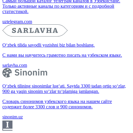
Самый большой каталог телеграм каналов в Узбекистане.
Только активные каналы по категориям и с подробной
статистикой.
uztelegram.com
O‘zbek tilida savodli yozishni biz bilan boshlang.
С нами вы научитесь грамотно писать на узбекском языке.
sarlavha.com
O‘zbek tilining sinonimlar lug‘ati. Saytda 3300 tadan ortiq so‘zlar,
900 ga yaqin sinonim so‘zlar to‘plamiga jamlangan.
Словарь синонимов узбекского языка на нашем сайте
содержит более 3300 слов и 900 синонимов.
sinonim.uz