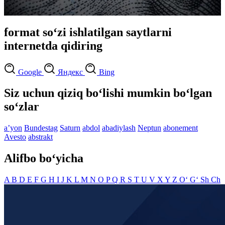
format so‘zi ishlatilgan saytlarni
internetda qidiring
Google
Яндекс
Bing
Siz uchun qiziq bo‘lishi mumkin bo‘lgan
so‘zlar
aʼyon
Bundestag
Saturn
abdol
abadiylash
Neptun
abonement
Avesto
abstrakt
Alifbo bo‘yicha
A
B
D
E
F
G
H
I
J
K
L
M
N
O
P
Q
R
S
T
U
V
X
Y
Z
O‘
G‘
Sh
Ch