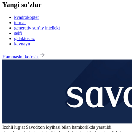
Yangi so'zlar
kvadrokopter
termal
generativ sun’iy intellekt
selfi
galaktostaz
kavnayn
Hammasini ko‘rish
Izohli lugʻat
Savodxon
loyihasi bilan hamkorlikda yaratildi.