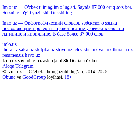
Imlo.uz — O'zbek tilining imlo lug'ati. Saytda 87 000 ortiq so'z bor.
So'zning to'g'ri yozilishini tekshiring.
Imlo.uz — Орфографический словарь узбекского языка
позволяющий проверить правописание узбекских слов на
латинице и кириллице. В базе более 87 000 слов.
imlo.uz
ibora.uz
salsa.uz
skripka.uz
slovo.uz
television.uz
vatt.uz
iboralar.uz
resumes.uz
havo.uz
Izoh.uz saytining bazasida jami
36 162
ta so‘z bor
Aloqa
Telegram
© Izoh.uz — O‘zbek tilining izohli lug‘ati, 2014–2026
Obuna
va
GoodGroup
loyihasi.
18+