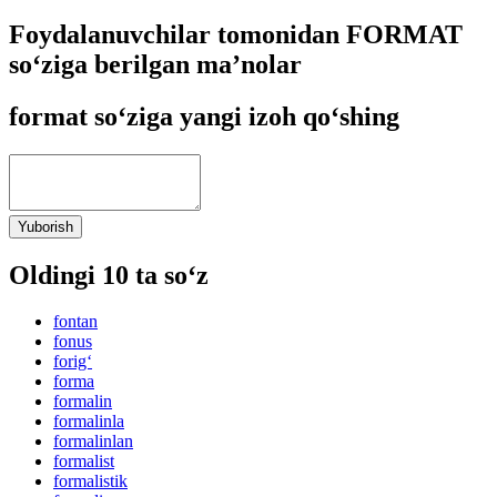
Foydalanuvchilar tomonidan FORMAT
so‘ziga berilgan ma’nolar
format so‘ziga yangi izoh qo‘shing
Yuborish
Oldingi 10 ta so‘z
fontan
fonus
forig‘
forma
formalin
formalinla
formalinlan
formalist
formalistik