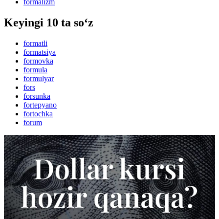
formalizm
Keyingi 10 ta so‘z
formatli
formatsiya
formovka
formula
formulyar
fors
forsunka
fortepyano
fortochka
forum