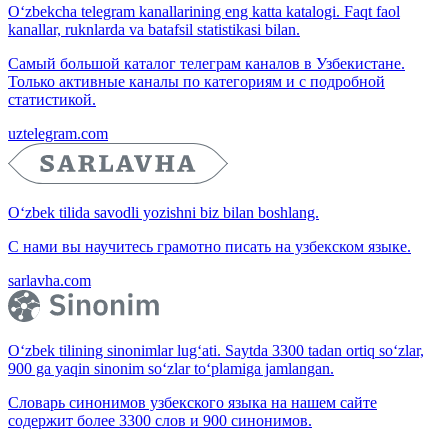
O‘zbekcha telegram kanallarining eng katta katalogi. Faqt faol
kanallar, ruknlarda va batafsil statistikasi bilan.
Самый большой каталог телеграм каналов в Узбекистане.
Только активные каналы по категориям и с подробной
статистикой.
uztelegram.com
O‘zbek tilida savodli yozishni biz bilan boshlang.
С нами вы научитесь грамотно писать на узбекском языке.
sarlavha.com
O‘zbek tilining sinonimlar lug‘ati. Saytda 3300 tadan ortiq so‘zlar,
900 ga yaqin sinonim so‘zlar to‘plamiga jamlangan.
Словарь синонимов узбекского языка на нашем сайте
содержит более 3300 слов и 900 синонимов.