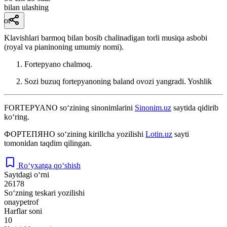
bilan ulashing
ot
Klavishlari barmoq bilan bosib chalinadigan torli musiqa asbobi
(royal va pianinoning umumiy nomi).
Fortepyano chalmoq.
Sozi buzuq fortepyanoning baland ovozi yangradi.
Yoshlik
FORTEPYANO
so‘zining sinonimlarini
Sinonim.uz
saytida qidirib
ko‘ring.
ФОРТЕПЯНО
so‘zining kirillcha yozilishi
Lotin.uz
sayti
tomonidan taqdim qilingan.
Ro‘yxatga qo‘shish
Saytdagi o‘rni
26178
So‘zning teskari yozilishi
onaypetrof
Harflar soni
10