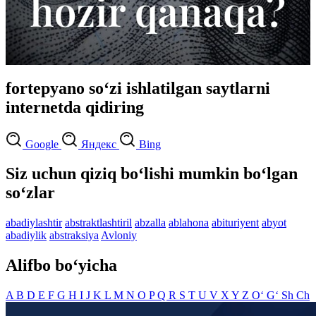
fortepyano so‘zi ishlatilgan saytlarni
internetda qidiring
Google
Яндекс
Bing
Siz uchun qiziq bo‘lishi mumkin bo‘lgan
so‘zlar
abadiylashtir
abstraktlashtiril
abzalla
ablahona
abituriyent
abyot
abadiylik
abstraksiya
Avloniy
Alifbo bo‘yicha
A
B
D
E
F
G
H
I
J
K
L
M
N
O
P
Q
R
S
T
U
V
X
Y
Z
O‘
G‘
Sh
Ch