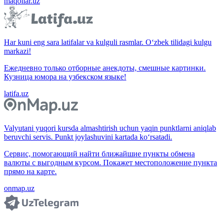
maqollar.uz
Har kuni eng sara latifalar va kulguli rasmlar. O‘zbek tilidagi kulgu
markazi!
Ежедневно только отборные анекдоты, смешные картинки.
Кузница юмора на узбекском языке!
latifa.uz
Valyutani yuqori kursda almashtirish uchun yaqin punktlarni aniqlab
beruvchi servis. Punkt joylashuvini kartada ko‘rsatadi.
Сервис, помогающий найти ближайшие пункты обмена
валюты с выгодным курсом. Покажет местоположение пункта
прямо на карте.
onmap.uz