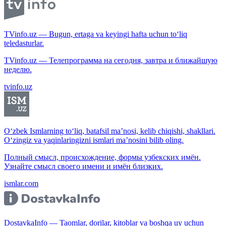
TVinfo.uz — Bugun, ertaga va keyingi hafta uchun to‘liq
teledasturlar.
TVinfo.uz — Телепрограмма на сегодня, завтра и ближайшую
неделю.
tvinfo.uz
O‘zbek Ismlarning to‘liq, batafsil ma’nosi, kelib chiqishi, shakllari.
O‘zingiz va yaqinlaringizni ismlari ma’nosini bilib oling.
Полный смысл, происхождение, формы узбекских имён.
Узнайте смысл своего имени и имён близких.
ismlar.com
DostavkaInfo — Taomlar, dorilar, kitoblar va boshqa uy uchun