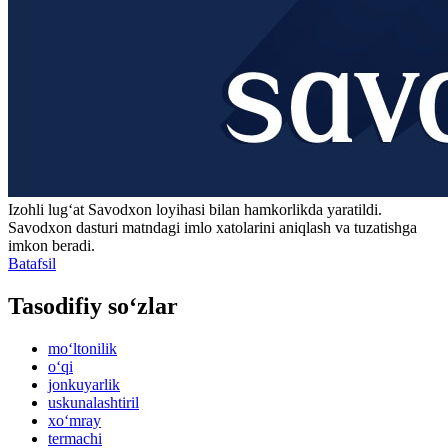
Izohli lugʻat
Savodxon
loyihasi bilan hamkorlikda yaratildi.
Savodxon dasturi matndagi imlo xatolarini aniqlash va tuzatishga
imkon beradi.
Batafsil
Tasodifiy so‘zlar
mo‘ltonilik
o‘qi
jonkuyarlik
uskunalashtiril
xo‘mray
termachi