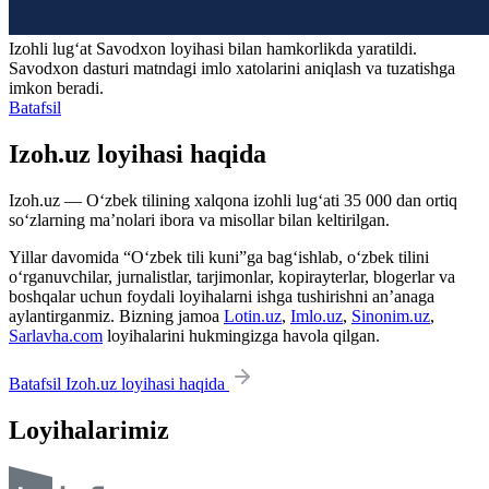
Izohli lugʻat
Savodxon
loyihasi bilan hamkorlikda yaratildi.
Savodxon dasturi matndagi imlo xatolarini aniqlash va tuzatishga
imkon beradi.
Batafsil
Izoh.uz loyihasi haqida
Izoh.uz — O‘zbek tilining xalqona izohli lug‘ati 35 000 dan ortiq
so‘zlarning ma’nolari ibora va misollar bilan keltirilgan.
Yillar davomida “O‘zbek tili kuni”ga bag‘ishlab, o‘zbek tilini
o‘rganuvchilar, jurnalistlar, tarjimonlar, kopirayterlar, blogerlar va
boshqalar uchun foydali loyihalarni ishga tushirishni an’anaga
aylantirganmiz. Bizning jamoa
Lotin.uz
,
Imlo.uz
,
Sinonim.uz
,
Sarlavha.com
loyihalarini hukmingizga havola qilgan.
Batafsil Izoh.uz loyihasi haqida
Loyihalarimiz