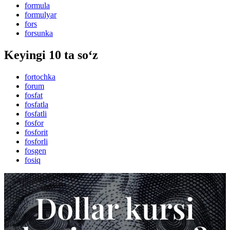
formula
formulyar
fors
forsunka
Keyingi 10 ta so‘z
fortochka
forum
fosfat
fosfatla
fosfatli
fosfor
fosforit
fosforli
fosgen
fosiq