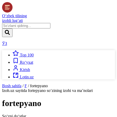
O‘zbek tilining
izohli lug‘ati
ЎЗ
Top 100
Ro‘yxat
Kirish
Lotin.uz
Bosh sahifa
/
F
/
fortepyano
Izoh.uz
saytida
fortepyano
so‘zining izohi va ma’nolari
fortepyano
So‘zni do‘stlar