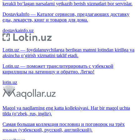
kerakli bo‘lagan narsalarni yetkazib berish xizmatlari bor servislar.
DostavkaInfo — Каталог сервисов, предлагающих доставку
еды, лекарств, книг и товаров для дома.
dostavkainfo.uz
Lotin.uz — foydalanuvchilarga berilgan matnni lotindan kirillga va
aksincha o‘girish xizmatini taklif etadi.
Lotin.uz — поможет транслитерировать с узбекской
кириллицы на латиницу и обратно. Легко!
lotin.uz
Maqol va naqllarning eng katta kolleksiyasi. Har bir maqol uchta
tilda (o‘zbek, rus, ingliz).
Самая большая коллекция пословиц и поговорок на трёх
языках (узбекский, русский, английский).