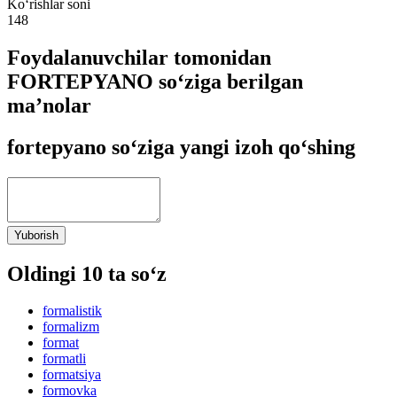
Ko‘rishlar soni
148
Foydalanuvchilar tomonidan
FORTEPYANO so‘ziga berilgan
ma’nolar
fortepyano so‘ziga yangi izoh qo‘shing
Yuborish
Oldingi 10 ta so‘z
formalistik
formalizm
format
formatli
formatsiya
formovka