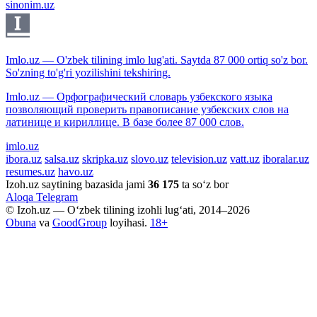
sinonim.uz
Imlo.uz — O'zbek tilining imlo lug'ati. Saytda 87 000 ortiq so'z bor.
So'zning to'g'ri yozilishini tekshiring.
Imlo.uz — Орфографический словарь узбекского языка
позволяющий проверить правописание узбекских слов на
латинице и кириллице. В базе более 87 000 слов.
imlo.uz
ibora.uz
salsa.uz
skripka.uz
slovo.uz
television.uz
vatt.uz
iboralar.uz
resumes.uz
havo.uz
Izoh.uz saytining bazasida jami
36 175
ta so‘z bor
Aloqa
Telegram
© Izoh.uz — O‘zbek tilining izohli lug‘ati, 2014–2026
Obuna
va
GoodGroup
loyihasi.
18+