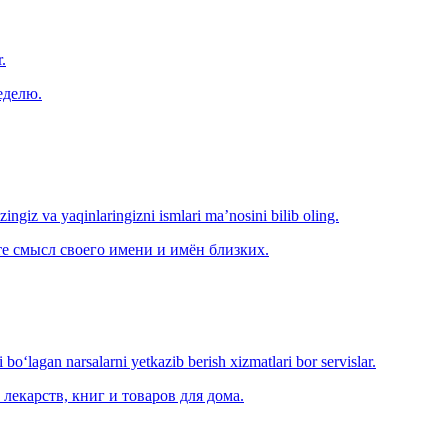
.
еделю.
‘zingiz va yaqinlaringizni ismlari ma’nosini bilib oling.
е смысл своего имени и имён близких.
o‘lagan narsalarni yetkazib berish xizmatlari bor servislar.
лекарств, книг и товаров для дома.