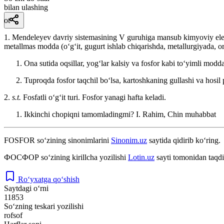
bilan ulashing
ot
1. Mendeleyev davriy sistemasining V guruhiga mansub kimyoviy elemen
metallmas modda (oʻgʻit, gugurt ishlab chiqarishda, metallurgiyada, or
Ona sutida oqsillar, yogʻlar kalsiy va fosfor kabi toʻyimli modda
Tuproqda fosfor taqchil boʻlsa, kartoshkaning gullashi va hosil 
2.
s.t.
Fosfatli oʻgʻit turi. Fosfor yanagi hafta keladi.
Ikkinchi chopiqni tamomladingmi?
I. Rahim, Chin muhabbat
FOSFOR
so‘zining sinonimlarini
Sinonim.uz
saytida qidirib ko‘ring.
ФОСФОР
so‘zining kirillcha yozilishi
Lotin.uz
sayti tomonidan taqdi
Ro‘yxatga qo‘shish
Saytdagi o‘rni
11853
So‘zning teskari yozilishi
rofsof