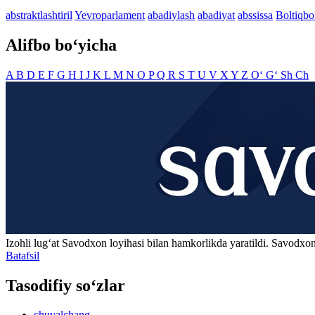
abstraktlashtiril
Yevroparlament
abadiylash
abadiyat
abssissa
Boltiqbo
Alifbo bo‘yicha
A
B
D
E
F
G
H
I
J
K
L
M
N
O
P
Q
R
S
T
U
V
X
Y
Z
O‘
G‘
Sh
Ch
Izohli lugʻat
Savodxon
loyihasi bilan hamkorlikda yaratildi. Savodxon
Batafsil
Tasodifiy so‘zlar
chuvalchang