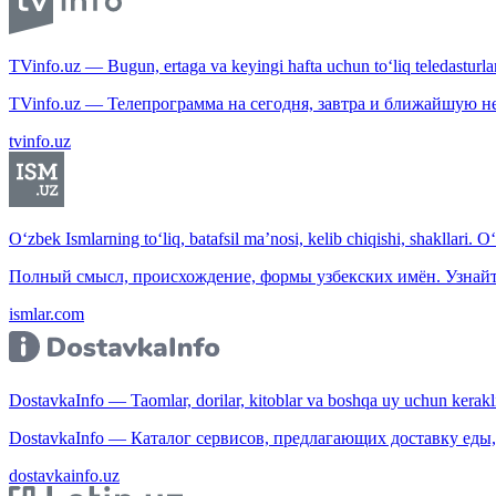
TVinfo.uz — Bugun, ertaga va keyingi hafta uchun to‘liq teledasturlar
TVinfo.uz — Телепрограмма на сегодня, завтра и ближайшую н
tvinfo.uz
O‘zbek Ismlarning to‘liq, batafsil ma’nosi, kelib chiqishi, shakllari. O
Полный смысл, происхождение, формы узбекских имён. Узнайт
ismlar.com
DostavkaInfo — Taomlar, dorilar, kitoblar va boshqa uy uchun kerakli b
DostavkaInfo — Каталог сервисов, предлагающих доставку еды, 
dostavkainfo.uz