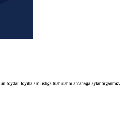
chun foydali loyihalarni ishga tushirishni an’anaga aylantirganmiz.