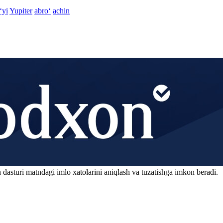
‘yi
Yupiter
abro‘
achin
 dasturi matndagi imlo xatolarini aniqlash va tuzatishga imkon beradi.