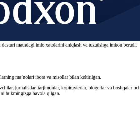
 dasturi matndagi imlo xatolarini aniqlash va tuzatishga imkon beradi.
arning ma’nolari ibora va misollar bilan keltirilgan.
hilar, jurnalistlar, tarjimonlar, kopirayterlar, blogerlar va boshqalar u
ini hukmingizga havola qilgan.