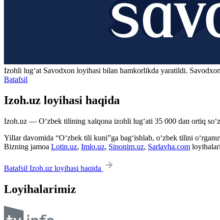
Izohli lugʻat
Savodxon
loyihasi bilan hamkorlikda yaratildi. Savodxon
Batafsil
Izoh.uz loyihasi haqida
Izoh.uz — O‘zbek tilining xalqona izohli lug‘ati 35 000 dan ortiq so‘zl
Yillar davomida “O‘zbek tili kuni”ga bag‘ishlab, o‘zbek tilini o‘rganuvc
Bizning jamoa
Lotin.uz
,
Imlo.uz
,
Sinonim.uz
,
Sarlavha.com
loyihalar
Batafsil Izoh.uz loyihasi haqida
Loyihalarimiz