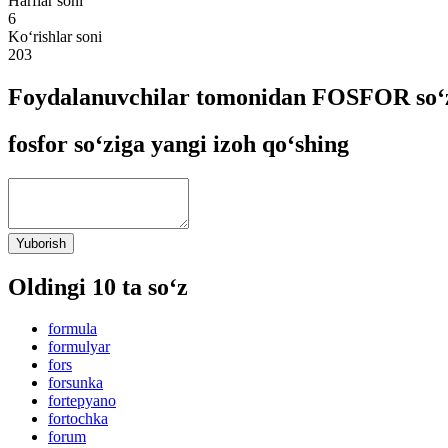
Harflar soni
6
Ko‘rishlar soni
203
Foydalanuvchilar tomonidan FOSFOR so‘z
fosfor so‘ziga yangi izoh qo‘shing
Yuborish
Oldingi 10 ta so‘z
formula
formulyar
fors
forsunka
fortepyano
fortochka
forum