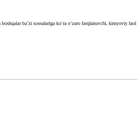
boshqalar baʼzi xossalariga koʻra oʻzaro farqlanuvchi, kimyoviy faol