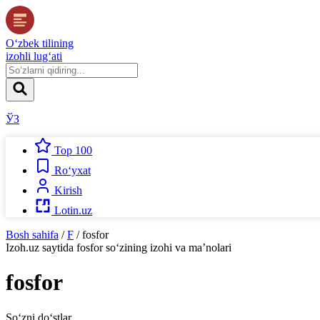
O‘zbek tilining
izohli lug‘ati
ЎЗ
Top 100
Ro‘yxat
Kirish
Lotin.uz
Bosh sahifa
/
F
/
fosfor
Izoh.uz
saytida
fosfor
so‘zining izohi va ma’nolari
fosfor
So‘zni do‘stlar