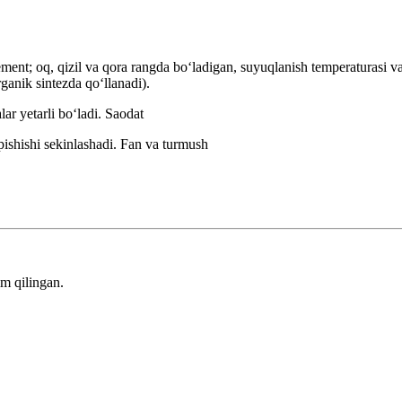
t; oq, qizil va qora rangda boʻladigan, suyuqlanish temperaturasi va 
ganik sintezda qoʻllanadi).
lar yetarli boʻladi.
Saodat
pishishi sekinlashadi.
Fan va turmush
m qilingan.