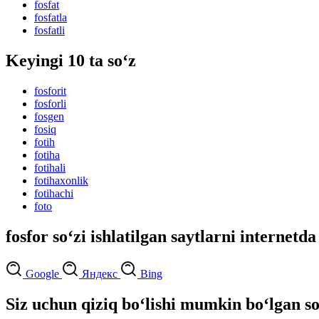
fosfat
fosfatla
fosfatli
Keyingi 10 ta so‘z
fosforit
fosforli
fosgen
fosiq
fotih
fotiha
fotihali
fotihaxonlik
fotihachi
foto
fosfor so‘zi ishlatilgan saytlarni internetda
Google
Яндекс
Bing
Siz uchun qiziq bo‘lishi mumkin bo‘lgan so