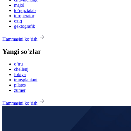
majol
to‘qqiztalab
turoperator
oziq
gektografik
Hammasini ko‘rish
Yangi so'zlar
o‘tru
chellenj
fobiya
transplantant
pilates
zumer
Hammasini ko‘rish