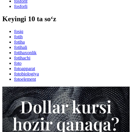
fosforit
fosforli
Keyingi 10 ta so‘z
fosiq
fotih
fotiha
fotihali
fotihaxonlik
fotihachi
foto
fotoapparat
fotobiologiya
fotoelement