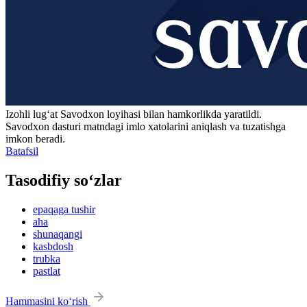
Izohli lugʻat
Savodxon
loyihasi bilan hamkorlikda yaratildi.
Savodxon dasturi matndagi imlo xatolarini aniqlash va tuzatishga
imkon beradi.
Batafsil
Tasodifiy so‘zlar
epaqaga tushir
aha
shunaqangi
kasbdosh
trubka
pastlat
Hammasini ko‘rish