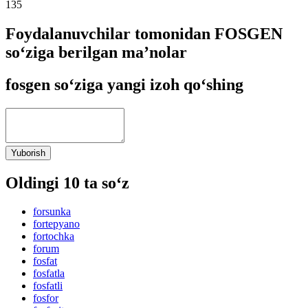
135
Foydalanuvchilar tomonidan FOSGEN
so‘ziga berilgan ma’nolar
fosgen so‘ziga yangi izoh qo‘shing
Yuborish
Oldingi 10 ta so‘z
forsunka
fortepyano
fortochka
forum
fosfat
fosfatla
fosfatli
fosfor