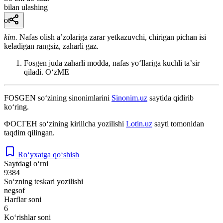
bilan ulashing
ot
kim.
Nafas olish aʼzolariga zarar yetkazuvchi, chirigan pichan isi
keladigan rangsiz, zaharli gaz.
Fosgen juda zaharli modda, nafas yoʻllariga kuchli taʼsir
qiladi.
OʻzME
FOSGEN
so‘zining sinonimlarini
Sinonim.uz
saytida qidirib
ko‘ring.
ФОСГЕН
so‘zining kirillcha yozilishi
Lotin.uz
sayti tomonidan
taqdim qilingan.
Ro‘yxatga qo‘shish
Saytdagi o‘rni
9384
So‘zning teskari yozilishi
negsof
Harflar soni
6
Ko‘rishlar soni