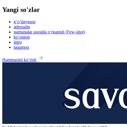
Yangi so'zlar
g‘o‘daymoq
adrenalin
namunalar asosida o‘rganish (Few-shot)
ko‘ragon
intro
taqamoq
Hammasini ko‘rish