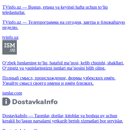
TVinfo.uz — Bugun, ertaga va keyingi hafta uchun to‘liq
teledasturlar.
TVinfo.uz — Телепрограмма на сегодня, завтра и ближайшую
неделю.
tvinfo.uz
O‘zbek Ismlarning to‘liq, batafsil ma’nosi, kelib chiqishi, shakllari.
O‘zingiz va yaqinlaringizni ismlari ma’nosini bilib oling.
Полный смысл, происхождение, формы узбекских имён.
Узнайте смысл своего имени и имён близких.
ismlar.com
DostavkaInfo — Taomlar, dorilar, kitoblar va boshqa uy uchun
kerakli bo‘lagan narsalarni yetkazib berish xizmatlari bor servislar.