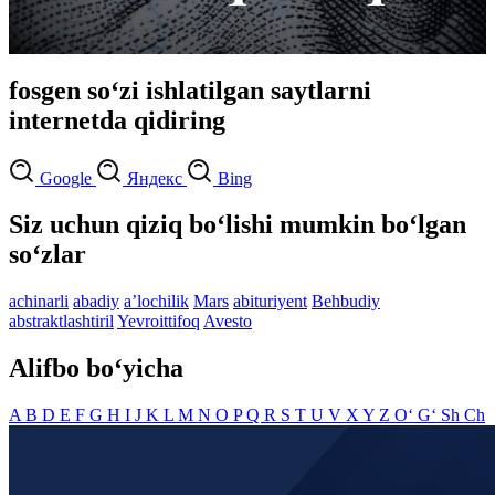
fosgen so‘zi ishlatilgan saytlarni
internetda qidiring
Google
Яндекс
Bing
Siz uchun qiziq bo‘lishi mumkin bo‘lgan
so‘zlar
achinarli
abadiy
aʼlochilik
Mars
abituriyent
Behbudiy
abstraktlashtiril
Yevroittifoq
Avesto
Alifbo bo‘yicha
A
B
D
E
F
G
H
I
J
K
L
M
N
O
P
Q
R
S
T
U
V
X
Y
Z
O‘
G‘
Sh
Ch