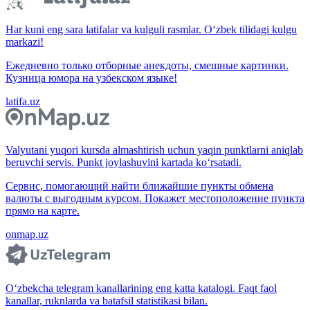
Har kuni eng sara latifalar va kulguli rasmlar. O‘zbek tilidagi kulgu
markazi!
Ежедневно только отборные анекдоты, смешные картинки.
Кузница юмора на узбекском языке!
latifa.uz
Valyutani yuqori kursda almashtirish uchun yaqin punktlarni aniqlab
beruvchi servis. Punkt joylashuvini kartada ko‘rsatadi.
Сервис, помогающий найти ближайшие пункты обмена
валюты с выгодным курсом. Покажет местоположение пункта
прямо на карте.
onmap.uz
O‘zbekcha telegram kanallarining eng katta katalogi. Faqt faol
kanallar, ruknlarda va batafsil statistikasi bilan.