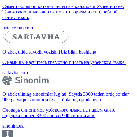
Самый большой каталог телеграм каналов в Узбекистане.
Только активные каналы по категориям и с подробной
статистикой.
uztelegram.com
O‘zbek tilida savodli yozishni biz bilan boshlang.
С нами вы научитесь грамотно писать на узбекском языке.
sarlavha.com
O‘zbek tilining sinonimlar lug‘ati. Saytda 3300 tadan ortiq so‘zlar,
900 ga yaqin sinonim so‘zlar to‘plamiga jamlangan.
Словарь синонимов узбекского языка на нашем сайте
содержит более 3300 слов и 900 синонимов.
sinonim.uz