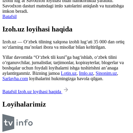
Izohli lugʻat
Savodxon
loyihasi bilan hamkorlikda yaratildi.
Savodxon dasturi matndagi imlo xatolarini aniqlash va tuzatishga
imkon beradi.
Batafsil
Izoh.uz loyihasi haqida
Izoh.uz — O‘zbek tilining xalqona izohli lug‘ati 35 000 dan ortiq
so‘zlarning ma’nolari ibora va misollar bilan keltirilgan.
Yillar davomida “O‘zbek tili kuni”ga bag‘ishlab, o‘zbek tilini
o‘rganuvchilar, jurnalistlar, tarjimonlar, kopirayterlar, blogerlar va
boshqalar uchun foydali loyihalarni ishga tushirishni an’anaga
aylantirganmiz. Bizning jamoa
Lotin.uz
,
Imlo.uz
,
Sinonim.uz
,
Sarlavha.com
loyihalarini hukmingizga havola qilgan.
Batafsil Izoh.uz loyihasi haqida
Loyihalarimiz