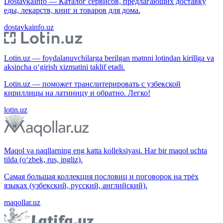
DostavkaInfo — Каталог сервисов, предлагающих доставку
еды, лекарств, книг и товаров для дома.
dostavkainfo.uz
Lotin.uz — foydalanuvchilarga berilgan matnni lotindan kirillga va
aksincha o‘girish xizmatini taklif etadi.
Lotin.uz — поможет транслитерировать с узбекской
кириллицы на латиницу и обратно. Легко!
lotin.uz
Maqol va naqllarning eng katta kolleksiyasi. Har bir maqol uchta
tilda (o‘zbek, rus, ingliz).
Самая большая коллекция пословиц и поговорок на трёх
языках (узбекский, русский, английский).
maqollar.uz