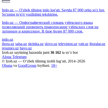
Imlo.uz — O'zbek tilining imlo lug'ati. Saytda 87 000 ortiq so'z bor.
So'zning to'g'ri yozilishini tekshiring.
Imlo.uz — Орфографический словарь узбекского языка
позволяющий проверить правописание узбекских слов на
латинице и кириллице. В базе более 87 000 слов.
imlo.uz
ibora.uz
salsa.uz
skripka.uz
slovo.uz
television.uz
vatt.uz
iboralar.uz
resumes.uz
havo.uz
Izoh.uz saytining bazasida jami
36 162
ta so‘z bor
Aloqa
Telegram
© Izoh.uz — O‘zbek tilining izohli lug‘ati, 2014–2026
Obuna
va
GoodGroup
loyihasi.
18+