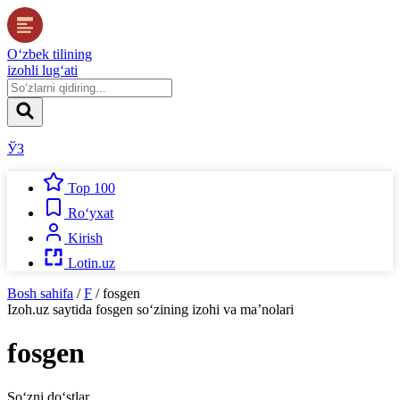
O‘zbek tilining
izohli lug‘ati
ЎЗ
Top 100
Ro‘yxat
Kirish
Lotin.uz
Bosh sahifa
/
F
/
fosgen
Izoh.uz
saytida
fosgen
so‘zining izohi va ma’nolari
fosgen
So‘zni do‘stlar