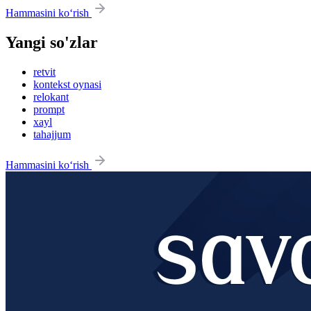
Hammasini ko‘rish
Yangi so'zlar
retvit
kontekst oynasi
relokant
prompt
xayl
tahajjum
Hammasini ko‘rish