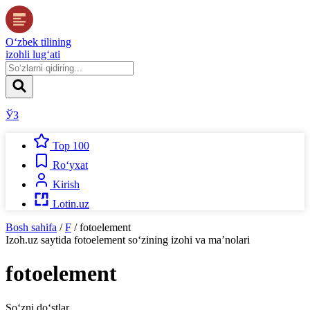
O‘zbek tilining
izohli lug‘ati
ЎЗ
Top 100
Ro‘yxat
Kirish
Lotin.uz
Bosh sahifa
/
F
/
fotoelement
Izoh.uz
saytida
fotoelement
so‘zining izohi va ma’nolari
fotoelement
So‘zni do‘stlar