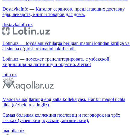
DostavkaInfo — Каталог сервисов, предлагающих доставку
еды, лекарств, книг и товаров для дома.
dostavkainfo.uz
Lotin.uz — foydalanuvchilarga berilgan matnni lotindan kirillga va
aksincha o‘girish xizmatini taklif etadi.
Lotin.uz — поможет транслитерировать с узбекской
кириллицы на латиницу и обратно. Легко!
lotin.uz
Maqol va naqllarning eng katta kolleksiyasi. Har bir maqol uchta
tilda (o‘zbek, rus, ingliz).
Самая большая коллекция пословиц и поговорок на трёх
языках (узбекский, русский, английский).
maqollar.uz