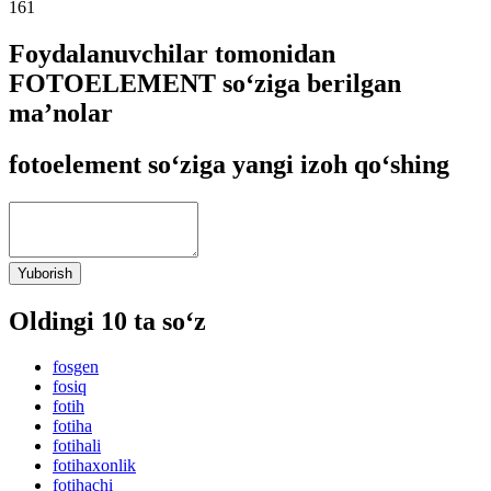
161
Foydalanuvchilar tomonidan
FOTOELEMENT so‘ziga berilgan
ma’nolar
fotoelement so‘ziga yangi izoh qo‘shing
Yuborish
Oldingi 10 ta so‘z
fosgen
fosiq
fotih
fotiha
fotihali
fotihaxonlik
fotihachi