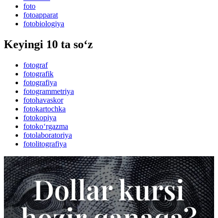
foto
fotoapparat
fotobiologiya
Keyingi 10 ta so‘z
fotograf
fotografik
fotografiya
fotogrammetriya
fotohavaskor
fotokartochka
fotokopiya
fotoko‘rgazma
fotolaboratoriya
fotolitografiya