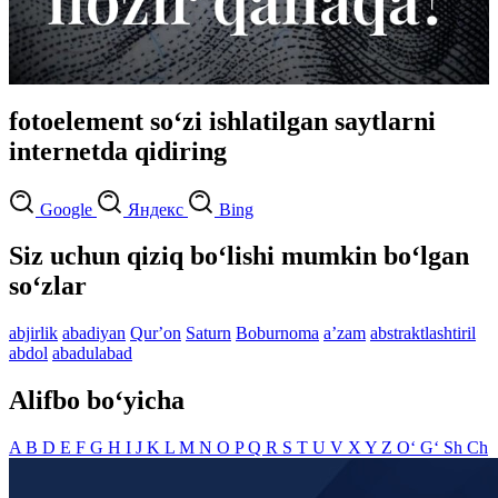
fotoelement so‘zi ishlatilgan saytlarni
internetda qidiring
Google
Яндекс
Bing
Siz uchun qiziq bo‘lishi mumkin bo‘lgan
so‘zlar
abjirlik
abadiyan
Qurʼon
Saturn
Boburnoma
aʼzam
abstraktlashtiril
abdol
abadulabad
Alifbo bo‘yicha
A
B
D
E
F
G
H
I
J
K
L
M
N
O
P
Q
R
S
T
U
V
X
Y
Z
O‘
G‘
Sh
Ch