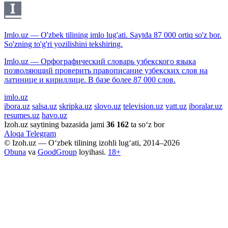
Imlo.uz — O'zbek tilining imlo lug'ati. Saytda 87 000 ortiq so'z bor.
So'zning to'g'ri yozilishini tekshiring.
Imlo.uz — Орфографический словарь узбекского языка
позволяющий проверить правописание узбекских слов на
латинице и кириллице. В базе более 87 000 слов.
imlo.uz
ibora.uz
salsa.uz
skripka.uz
slovo.uz
television.uz
vatt.uz
iboralar.uz
resumes.uz
havo.uz
Izoh.uz saytining bazasida jami
36 162
ta so‘z bor
Aloqa
Telegram
© Izoh.uz — O‘zbek tilining izohli lug‘ati, 2014–2026
Obuna
va
GoodGroup
loyihasi.
18+