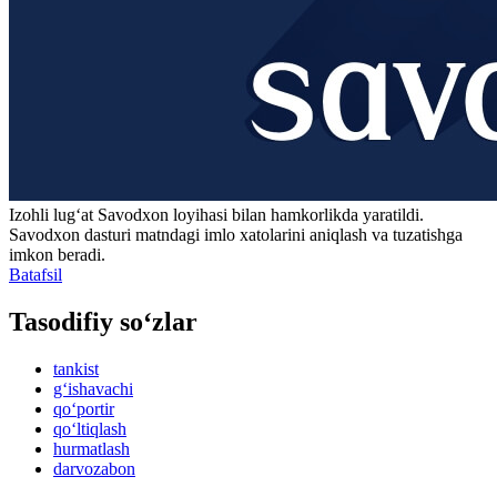
Izohli lugʻat
Savodxon
loyihasi bilan hamkorlikda yaratildi.
Savodxon dasturi matndagi imlo xatolarini aniqlash va tuzatishga
imkon beradi.
Batafsil
Tasodifiy so‘zlar
tankist
g‘ishavachi
qo‘portir
qo‘ltiqlash
hurmatlash
darvozabon