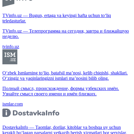
TVinfo.uz — Bugun, ertaga va keyingi hafta uchun to‘liq
teledasturlar.
TVinfo.uz — Телепрограмма на сегодня, завтра и ближайшую
неделю.
tvinfo.uz
O‘zbek Ismlarning to‘liq, batafsil ma’nosi, kelib chiqishi, shakllari.
O‘zingiz va yaqinlaringizni ismlari ma’nosini bilib oling.
Полный смысл, происхождение, формы узбекских имён.
Узнайте смысл своего имени и имён близких.
ismlar.com
DostavkaInfo — Taomlar, dorilar, kitoblar va boshqa uy uchun
kerakli bo‘lagan narsalarni yetkazib berish xizmatlari bor servislar.