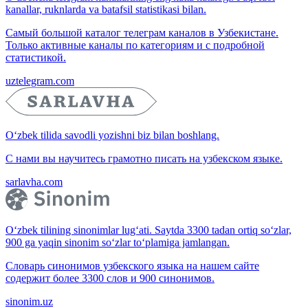
kanallar, ruknlarda va batafsil statistikasi bilan.
Самый большой каталог телеграм каналов в Узбекистане.
Только активные каналы по категориям и с подробной
статистикой.
uztelegram.com
O‘zbek tilida savodli yozishni biz bilan boshlang.
С нами вы научитесь грамотно писать на узбекском языке.
sarlavha.com
O‘zbek tilining sinonimlar lug‘ati. Saytda 3300 tadan ortiq so‘zlar,
900 ga yaqin sinonim so‘zlar to‘plamiga jamlangan.
Словарь синонимов узбекского языка на нашем сайте
содержит более 3300 слов и 900 синонимов.
sinonim.uz