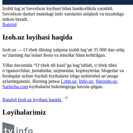
Izohli lugʻat
Savodxon
loyihasi bilan hamkorlikda yaratildi.
Savodxon dasturi matndagi imlo xatolarini aniqlash va tuzatishga
imkon beradi.
Batafsil
Izoh.uz loyihasi haqida
Izoh.uz — O‘zbek tilining xalqona izohli lug‘ati 35 000 dan ortiq
so‘zlarning ma’nolari ibora va misollar bilan keltirilgan.
Yillar davomida “O‘zbek tili kuni”ga bag‘ishlab, o‘zbek tilini
o‘rganuvchilar, jurnalistlar, tarjimonlar, kopirayterlar, blogerlar va
boshqalar uchun foydali loyihalarni ishga tushirishni an’anaga
aylantirganmiz. Bizning jamoa
Lotin.uz
,
Imlo.uz
,
Sinonim.uz
,
Sarlavha.com
loyihalarini hukmingizga havola qilgan.
Batafsil Izoh.uz loyihasi haqida
Loyihalarimiz