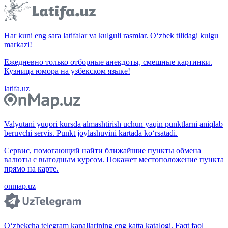
Har kuni eng sara latifalar va kulguli rasmlar. O‘zbek tilidagi kulgu
markazi!
Ежедневно только отборные анекдоты, смешные картинки.
Кузница юмора на узбекском языке!
latifa.uz
Valyutani yuqori kursda almashtirish uchun yaqin punktlarni aniqlab
beruvchi servis. Punkt joylashuvini kartada ko‘rsatadi.
Сервис, помогающий найти ближайшие пункты обмена
валюты с выгодным курсом. Покажет местоположение пункта
прямо на карте.
onmap.uz
O‘zbekcha telegram kanallarining eng katta katalogi. Faqt faol