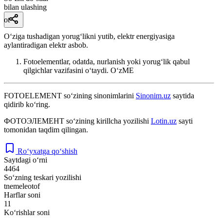
bilan ulashing
ot
Oʻziga tushadigan yorugʻlikni yutib, elektr energiyasiga
aylantiradigan elektr asbob.
Fotoelementlar, odatda, nurlanish yoki yorugʻlik qabul
qilgichlar vazifasini oʻtaydi.
OʻzME
FOTOELEMENT
so‘zining sinonimlarini
Sinonim.uz
saytida
qidirib ko‘ring.
ФОТОЭЛЕМЕНТ
so‘zining kirillcha yozilishi
Lotin.uz
sayti
tomonidan taqdim qilingan.
Ro‘yxatga qo‘shish
Saytdagi o‘rni
4464
So‘zning teskari yozilishi
tnemeleotof
Harflar soni
11
Ko‘rishlar soni