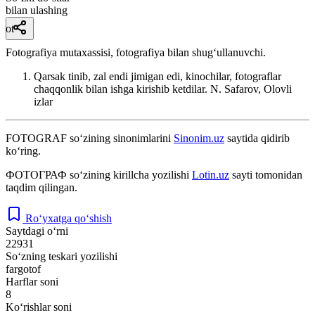
bilan ulashing
ot
Fotografiya mutaxassisi, fotografiya bilan shugʻullanuvchi.
Qarsak tinib, zal endi jimigan edi, kinochilar, fotograflar
chaqqonlik bilan ishga kirishib ketdilar.
N. Safarov, Olovli
izlar
FOTOGRAF
so‘zining sinonimlarini
Sinonim.uz
saytida qidirib
ko‘ring.
ФОТОГРАФ
so‘zining kirillcha yozilishi
Lotin.uz
sayti tomonidan
taqdim qilingan.
Ro‘yxatga qo‘shish
Saytdagi o‘rni
22931
So‘zning teskari yozilishi
fargotof
Harflar soni
8
Ko‘rishlar soni