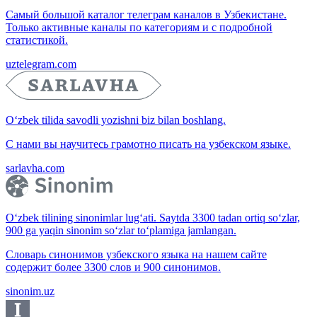
Самый большой каталог телеграм каналов в Узбекистане.
Только активные каналы по категориям и с подробной
статистикой.
uztelegram.com
O‘zbek tilida savodli yozishni biz bilan boshlang.
С нами вы научитесь грамотно писать на узбекском языке.
sarlavha.com
O‘zbek tilining sinonimlar lug‘ati. Saytda 3300 tadan ortiq so‘zlar,
900 ga yaqin sinonim so‘zlar to‘plamiga jamlangan.
Словарь синонимов узбекского языка на нашем сайте
содержит более 3300 слов и 900 синонимов.
sinonim.uz