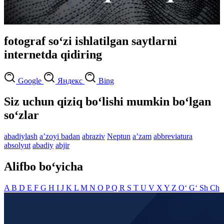
fotograf so‘zi ishlatilgan saytlarni
internetda qidiring
Google
Яндекс
Bing
Siz uchun qiziq bo‘lishi mumkin bo‘lgan
so‘zlar
abadiylash
aʼzoyi badan
abraziv
Neptun
aʼzam
abbreviatura
absolyut
abadiy
abjir
Alifbo bo‘yicha
A
B
D
E
F
G
H
I
J
K
L
M
N
O
P
Q
R
S
T
U
V
X
Y
Z
O‘
G‘
Sh
Ch