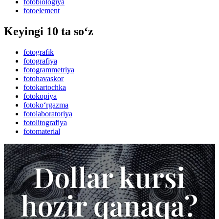
fotobiologiya
fotoelement
Keyingi 10 ta so‘z
fotografik
fotografiya
fotogrammetriya
fotohavaskor
fotokartochka
fotokopiya
fotoko‘rgazma
fotolaboratoriya
fotolitografiya
fotomaterial