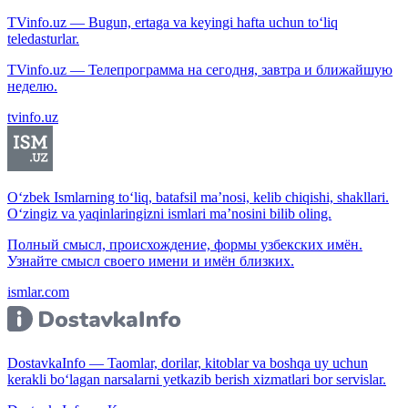
TVinfo.uz — Bugun, ertaga va keyingi hafta uchun to‘liq
teledasturlar.
TVinfo.uz — Телепрограмма на сегодня, завтра и ближайшую
неделю.
tvinfo.uz
O‘zbek Ismlarning to‘liq, batafsil ma’nosi, kelib chiqishi, shakllari.
O‘zingiz va yaqinlaringizni ismlari ma’nosini bilib oling.
Полный смысл, происхождение, формы узбекских имён.
Узнайте смысл своего имени и имён близких.
ismlar.com
DostavkaInfo — Taomlar, dorilar, kitoblar va boshqa uy uchun
kerakli bo‘lagan narsalarni yetkazib berish xizmatlari bor servislar.