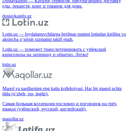
DostavkaInfo — Каталог сервисов, предлагающих доставку
еды, лекарств, книг и товаров для дома.
dostavkainfo.uz
Lotin.uz — foydalanuvchilarga berilgan matnni lotindan kirillga va
aksincha o‘girish xizmatini taklif etadi.
Lotin.uz — поможет транслитерировать с узбекской
кириллицы на латиницу и обратно. Легко!
lotin.uz
Maqol va naqllarning eng katta kolleksiyasi. Har bir maqol uchta
tilda (o‘zbek, rus, ingliz).
Самая большая коллекция пословиц и поговорок на трёх
языках (узбекский, русский, английский).
maqollar.uz