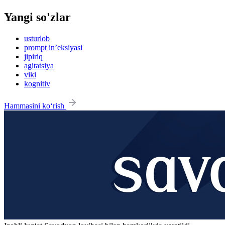
Yangi so'zlar
usturlob
prompt in’eksiyasi
jipiriq
agitatsiya
viki
kognitiv
Hammasini ko‘rish