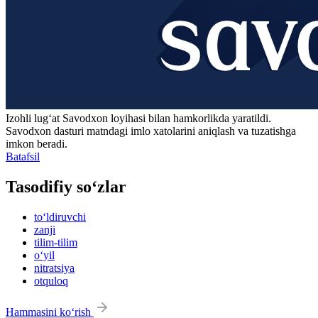
Izohli lugʻat
Savodxon
loyihasi bilan hamkorlikda yaratildi.
Savodxon dasturi matndagi imlo xatolarini aniqlash va tuzatishga
imkon beradi.
Batafsil
Tasodifiy so‘zlar
to‘ldiruvchi
zanji
tilim-tilim
o‘yil
nitratsiya
otquloq
Hammasini ko‘rish