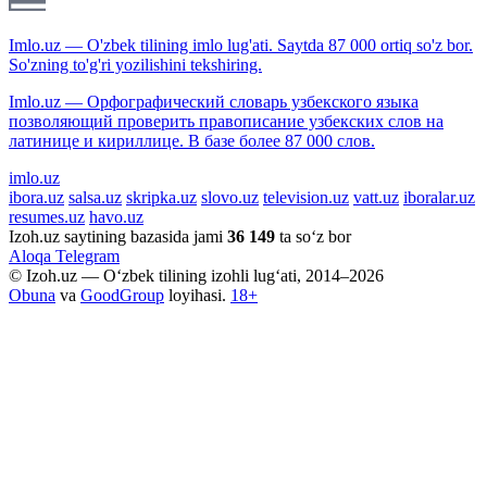
Imlo.uz — O'zbek tilining imlo lug'ati. Saytda 87 000 ortiq so'z bor.
So'zning to'g'ri yozilishini tekshiring.
Imlo.uz — Орфографический словарь узбекского языка
позволяющий проверить правописание узбекских слов на
латинице и кириллице. В базе более 87 000 слов.
imlo.uz
ibora.uz
salsa.uz
skripka.uz
slovo.uz
television.uz
vatt.uz
iboralar.uz
resumes.uz
havo.uz
Izoh.uz saytining bazasida jami
36 149
ta so‘z bor
Aloqa
Telegram
© Izoh.uz — O‘zbek tilining izohli lug‘ati, 2014–2026
Obuna
va
GoodGroup
loyihasi.
18+