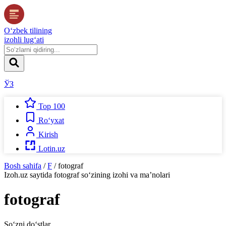
O‘zbek tilining
izohli lug‘ati
ЎЗ
Top 100
Ro‘yxat
Kirish
Lotin.uz
Bosh sahifa
/
F
/
fotograf
Izoh.uz
saytida
fotograf
so‘zining izohi va ma’nolari
fotograf
So‘zni do‘stlar