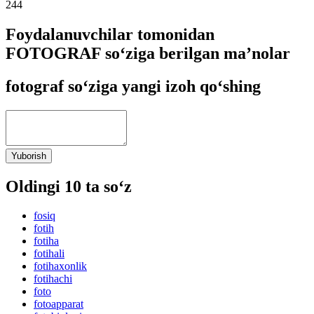
244
Foydalanuvchilar tomonidan
FOTOGRAF so‘ziga berilgan ma’nolar
fotograf so‘ziga yangi izoh qo‘shing
Yuborish
Oldingi 10 ta so‘z
fosiq
fotih
fotiha
fotihali
fotihaxonlik
fotihachi
foto
fotoapparat