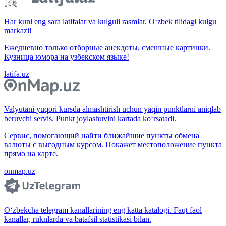
Har kuni eng sara latifalar va kulguli rasmlar. O‘zbek tilidagi kulgu
markazi!
Ежедневно только отборные анекдоты, смешные картинки.
Кузница юмора на узбекском языке!
latifa.uz
Valyutani yuqori kursda almashtirish uchun yaqin punktlarni aniqlab
beruvchi servis. Punkt joylashuvini kartada ko‘rsatadi.
Сервис, помогающий найти ближайшие пункты обмена
валюты с выгодным курсом. Покажет местоположение пункта
прямо на карте.
onmap.uz
O‘zbekcha telegram kanallarining eng katta katalogi. Faqt faol
kanallar, ruknlarda va batafsil statistikasi bilan.