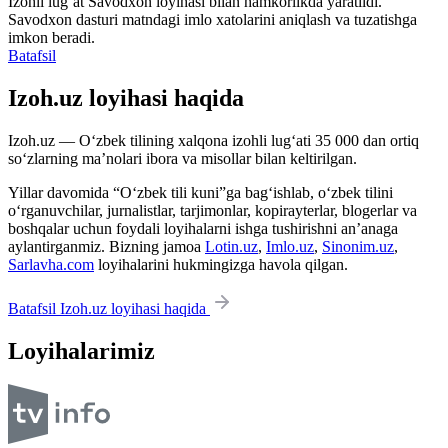
Izohli lugʻat
Savodxon
loyihasi bilan hamkorlikda yaratildi.
Savodxon dasturi matndagi imlo xatolarini aniqlash va tuzatishga
imkon beradi.
Batafsil
Izoh.uz loyihasi haqida
Izoh.uz — O‘zbek tilining xalqona izohli lug‘ati 35 000 dan ortiq
so‘zlarning ma’nolari ibora va misollar bilan keltirilgan.
Yillar davomida “O‘zbek tili kuni”ga bag‘ishlab, o‘zbek tilini
o‘rganuvchilar, jurnalistlar, tarjimonlar, kopirayterlar, blogerlar va
boshqalar uchun foydali loyihalarni ishga tushirishni an’anaga
aylantirganmiz. Bizning jamoa
Lotin.uz
,
Imlo.uz
,
Sinonim.uz
,
Sarlavha.com
loyihalarini hukmingizga havola qilgan.
Batafsil Izoh.uz loyihasi haqida
Loyihalarimiz