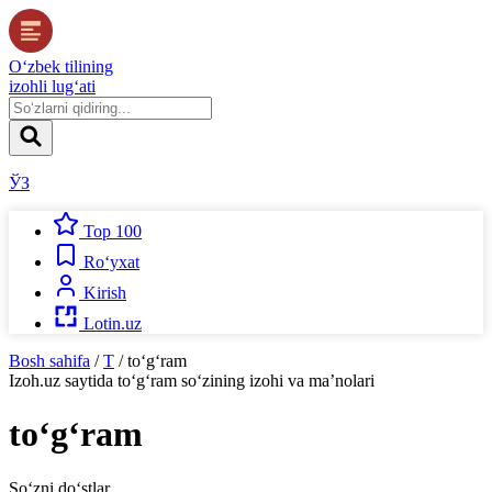
O‘zbek tilining
izohli lug‘ati
ЎЗ
Top 100
Ro‘yxat
Kirish
Lotin.uz
Bosh sahifa
/
T
/
to‘g‘ram
Izoh.uz
saytida
to‘g‘ram
so‘zining izohi va ma’nolari
to‘g‘ram
So‘zni do‘stlar