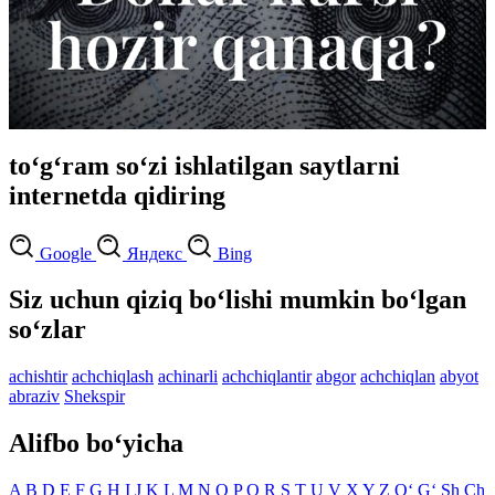
to‘g‘ram so‘zi ishlatilgan saytlarni
internetda qidiring
Google
Яндекс
Bing
Siz uchun qiziq bo‘lishi mumkin bo‘lgan
so‘zlar
achishtir
achchiqlash
achinarli
achchiqlantir
abgor
achchiqlan
abyot
abraziv
Shekspir
Alifbo bo‘yicha
A
B
D
E
F
G
H
I
J
K
L
M
N
O
P
Q
R
S
T
U
V
X
Y
Z
O‘
G‘
Sh
Ch