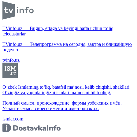
TVinfo.uz — Bugun, ertaga va keyingi hafta uchun to‘liq
teledasturlar.
TVinfo.uz — Телепрограмма на сегодня, завтра и ближайшую
неделю.
tvinfo.uz
O‘zbek Ismlarning to‘liq, batafsil ma’nosi, kelib chiqishi, shakllari.
O‘zingiz va yaqinlaringizni ismlari ma’nosini bilib oling.
Полный смысл, происхождение, формы узбекских имён.
Узнайте смысл своего имени и имён близких.
ismlar.com