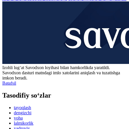
Izohli lugʻat
Savodxon
loyihasi bilan hamkorlikda yaratildi.
Savodxon dasturi matndagi imlo xatolarini aniqlash va tuzatishga
imkon beradi.
Batafsil
Tasodifiy so‘zlar
tayoqlash
dengizchi
voha
lalmikorlik
yadroviy