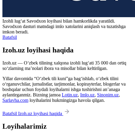
Izohli lugʻat
Savodxon
loyihasi bilan hamkorlikda yaratildi.
Savodxon dasturi matndagi imlo xatolarini aniqlash va tuzatishga
imkon beradi.
Batafsil
Izoh.uz loyihasi haqida
Izoh.uz — O‘zbek tilining xalqona izohli lug‘ati 35 000 dan ortiq
so‘zlarning ma’nolari ibora va misollar bilan keltirilgan.
Yillar davomida “O‘zbek tili kuni”ga bag‘ishlab, o‘zbek tilini
o‘rganuvchilar, jurnalistlar, tarjimonlar, kopirayterlar, blogerlar va
boshqalar uchun foydali loyihalarni ishga tushirishni an’anaga
aylantirganmiz. Bizning jamoa
Lotin.uz
,
Imlo.uz
,
Sinonim.uz
,
Sarlavha.com
loyihalarini hukmingizga havola qilgan.
Batafsil Izoh.uz loyihasi haqida
Loyihalarimiz