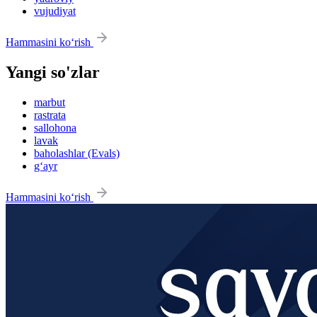
vujudiyat
Hammasini ko‘rish
Yangi so'zlar
marbut
rastrata
sallohona
lavak
baholashlar (Evals)
g‘ayr
Hammasini ko‘rish