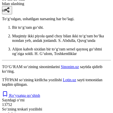
bilan ulashing
ot
Toʻgʻralgan, ushatilgan narsaning har boʻlagi.
Bir toʻgʻram goʻsht.
Muqimiy ikki piyola qand choy bilan ikki toʻgʻram boʻlka
nondan yeb, andak jonlandi.
S. Abdulla, Quvgʻunda
Alijon kabob sixidan bir toʻgʻram sersel qaynoq goʻshtni
ogʻziga soldi.
H. Gʻulom, Toshkentliklar
TO‘G‘RAM
so‘zining sinonimlarini
Sinonim.uz
saytida qidirib
ko‘ring.
ТЎҒРАМ
so‘zining kirillcha yozilishi
Lotin.uz
sayti tomonidan
taqdim qilingan.
Ro‘yxatga qo‘shish
Saytdagi o‘rni
13752
So‘zning teskari yozilishi