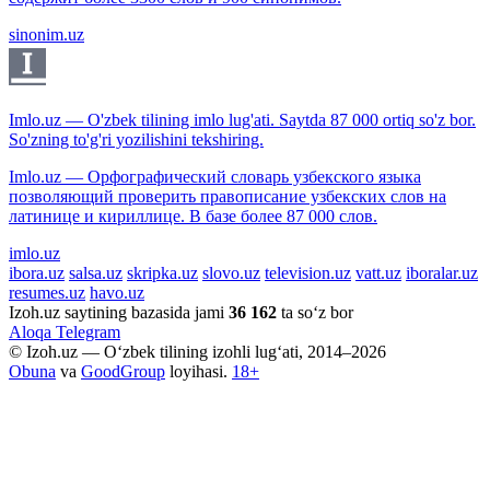
sinonim.uz
Imlo.uz — O'zbek tilining imlo lug'ati. Saytda 87 000 ortiq so'z bor.
So'zning to'g'ri yozilishini tekshiring.
Imlo.uz — Орфографический словарь узбекского языка
позволяющий проверить правописание узбекских слов на
латинице и кириллице. В базе более 87 000 слов.
imlo.uz
ibora.uz
salsa.uz
skripka.uz
slovo.uz
television.uz
vatt.uz
iboralar.uz
resumes.uz
havo.uz
Izoh.uz saytining bazasida jami
36 162
ta so‘z bor
Aloqa
Telegram
© Izoh.uz — O‘zbek tilining izohli lug‘ati, 2014–2026
Obuna
va
GoodGroup
loyihasi.
18+