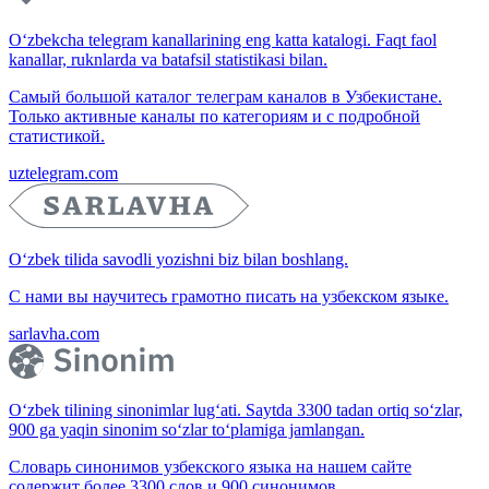
O‘zbekcha telegram kanallarining eng katta katalogi. Faqt faol
kanallar, ruknlarda va batafsil statistikasi bilan.
Самый большой каталог телеграм каналов в Узбекистане.
Только активные каналы по категориям и с подробной
статистикой.
uztelegram.com
O‘zbek tilida savodli yozishni biz bilan boshlang.
С нами вы научитесь грамотно писать на узбекском языке.
sarlavha.com
O‘zbek tilining sinonimlar lug‘ati. Saytda 3300 tadan ortiq so‘zlar,
900 ga yaqin sinonim so‘zlar to‘plamiga jamlangan.
Словарь синонимов узбекского языка на нашем сайте
содержит более 3300 слов и 900 синонимов.