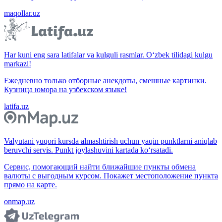
maqollar.uz
Har kuni eng sara latifalar va kulguli rasmlar. O‘zbek tilidagi kulgu
markazi!
Ежедневно только отборные анекдоты, смешные картинки.
Кузница юмора на узбекском языке!
latifa.uz
Valyutani yuqori kursda almashtirish uchun yaqin punktlarni aniqlab
beruvchi servis. Punkt joylashuvini kartada ko‘rsatadi.
Сервис, помогающий найти ближайшие пункты обмена
валюты с выгодным курсом. Покажет местоположение пункта
прямо на карте.
onmap.uz