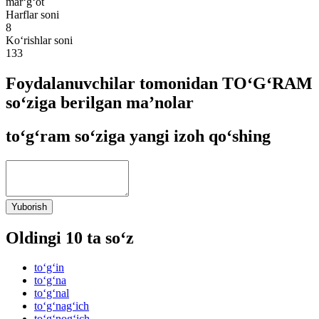
mar‘g‘ot
Harflar soni
8
Ko‘rishlar soni
133
Foydalanuvchilar tomonidan TO‘G‘RAM
so‘ziga berilgan ma’nolar
to‘g‘ram so‘ziga yangi izoh qo‘shing
Yuborish
Oldingi 10 ta so‘z
to‘g‘in
to‘g‘na
to‘g‘nal
to‘g‘nag‘ich
to‘g‘nog‘ich