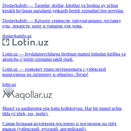
DostavkaInfo — Taomlar, dorilar, kitoblar va boshqa uy uchun
kerakli bo‘lagan narsalarni yetkazib berish xizmatlari bor servislar.
DostavkaInfo — Каталог сервисов, предлагающих доставку
еды, лекарств, книг и товаров для дома.
dostavkainfo.uz
Lotin.uz — foydalanuvchilarga berilgan matnni lotindan kirillga va
aksincha o‘girish xizmatini taklif etadi.
Lotin.uz — поможет транслитерировать с узбекской
кириллицы на латиницу и обратно. Легко!
lotin.uz
Maqol va naqllarning eng katta kolleksiyasi. Har bir maqol uchta
tilda (o‘zbek, rus, ingliz).
Самая большая коллекция пословиц и поговорок на трёх
языках (узбекский, русский, английский).