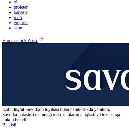
ol
proletar
barjasta
mo‘r
empirik
skan
Hammasini ko‘rish
Izohli lugʻat
Savodxon
loyihasi bilan hamkorlikda yaratildi.
Savodxon dasturi matndagi imlo xatolarini aniqlash va tuzatishga
imkon beradi.
Batafsil