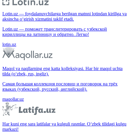
Lotin.uz — foydalanuvchilarga berilgan matnni lotindan kirillga va
aksincha o‘girish xizmatini taklif etadi.
Lotin.uz — поможет транслитерировать с узбекской
кириллицы на латиницу и обратно. Легко!
lotin.uz
Maqol va naqllarning eng katta kolleksiyasi. Har bir maqol uchta
tilda (o‘zbek, rus, ingliz).
Самая большая коллекция пословиц и поговорок на трёх
языках (узбекский, русский, английский).
maqollar.uz
Har kuni eng sara latifalar va kulguli rasmlar. O‘zbek tilidagi kulgu
markazi!