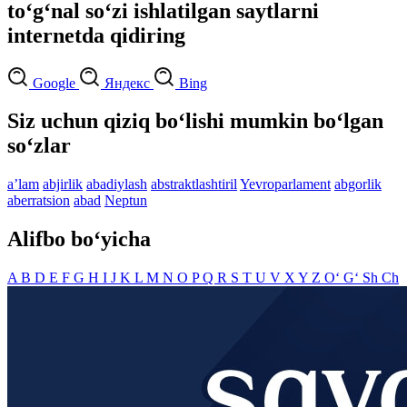
to‘g‘nal so‘zi ishlatilgan saytlarni
internetda qidiring
Google
Яндекс
Bing
Siz uchun qiziq bo‘lishi mumkin bo‘lgan
so‘zlar
aʼlam
abjirlik
abadiylash
abstraktlashtiril
Yevroparlament
abgorlik
aberratsion
abad
Neptun
Alifbo bo‘yicha
A
B
D
E
F
G
H
I
J
K
L
M
N
O
P
Q
R
S
T
U
V
X
Y
Z
O‘
G‘
Sh
Ch