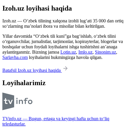
Izoh.uz loyihasi haqida
Izoh.uz — O‘zbek tilining xalqona izohli lug‘ati 35 000 dan ortiq
so‘zlarning ma’nolari ibora va misollar bilan keltirilgan.
Yillar davomida “O‘zbek tili kuni”ga bag‘ishlab, o‘zbek tilini
o‘rganuvchilar, jurnalistlar, tarjimonlar, kopirayterlar, blogerlar va
boshqalar uchun foydali loyihalarni ishga tushirishni an’anaga
aylantirganmiz. Bizning jamoa
Lotin.uz
,
Imlo.uz
,
Sinonim.uz
,
Sarlavha.com
loyihalarini hukmingizga havola qilgan.
Batafsil Izoh.uz loyihasi haqida
Loyihalarimiz
TVinfo.uz — Bugun, ertaga va keyingi hafta uchun to‘liq
teledasturlar.