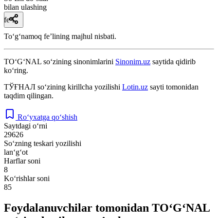
bilan ulashing
fe’l
Toʻgʻnamoq feʼlining majhul nisbati.
TO‘G‘NAL
so‘zining sinonimlarini
Sinonim.uz
saytida qidirib
ko‘ring.
ТЎҒНАЛ
so‘zining kirillcha yozilishi
Lotin.uz
sayti tomonidan
taqdim qilingan.
Ro‘yxatga qo‘shish
Saytdagi o‘rni
29626
So‘zning teskari yozilishi
lan‘g‘ot
Harflar soni
8
Ko‘rishlar soni
85
Foydalanuvchilar tomonidan TO‘G‘NAL