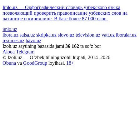
Imlo.uz — Орфографический словарь узбекского языка
позволяющий проверить правописание узбекских слов на
латинице и кириллице. В базе более 87 000 слов.
imlo.uz
ibora.uz
salsa.uz
skripka.uz
slovo.uz
television.uz
vatt.uz
iboralar.uz
resumes.uz
havo.uz
Izoh.uz saytining bazasida jami
36 162
ta so‘z bor
Aloqa
Telegram
© Izoh.uz — O‘zbek tilining izohli lug‘ati, 2014–2026
Obuna
va
GoodGroup
loyihasi.
18+