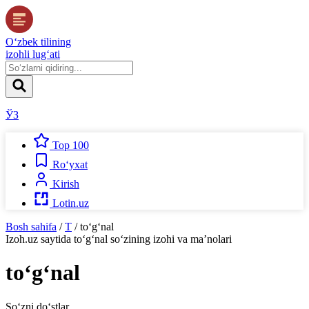
O‘zbek tilining
izohli lug‘ati
ЎЗ
Top 100
Ro‘yxat
Kirish
Lotin.uz
Bosh sahifa
/
T
/
to‘g‘nal
Izoh.uz
saytida
to‘g‘nal
so‘zining izohi va ma’nolari
to‘g‘nal
So‘zni do‘stlar