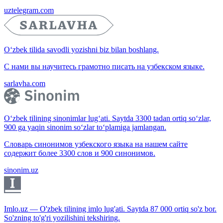
uztelegram.com
O‘zbek tilida savodli yozishni biz bilan boshlang.
С нами вы научитесь грамотно писать на узбекском языке.
sarlavha.com
O‘zbek tilining sinonimlar lug‘ati. Saytda 3300 tadan ortiq so‘zlar,
900 ga yaqin sinonim so‘zlar to‘plamiga jamlangan.
Словарь синонимов узбекского языка на нашем сайте
содержит более 3300 слов и 900 синонимов.
sinonim.uz
Imlo.uz — O'zbek tilining imlo lug'ati. Saytda 87 000 ortiq so'z bor.
So'zning to'g'ri yozilishini tekshiring.