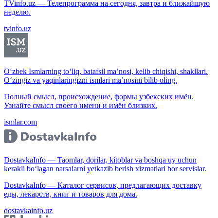
TVinfo.uz — Телепрограмма на сегодня, завтра и ближайшую
неделю.
tvinfo.uz
O‘zbek Ismlarning to‘liq, batafsil ma’nosi, kelib chiqishi, shakllari.
O‘zingiz va yaqinlaringizni ismlari ma’nosini bilib oling.
Полный смысл, происхождение, формы узбекских имён.
Узнайте смысл своего имени и имён близких.
ismlar.com
DostavkaInfo — Taomlar, dorilar, kitoblar va boshqa uy uchun
kerakli bo‘lagan narsalarni yetkazib berish xizmatlari bor servislar.
DostavkaInfo — Каталог сервисов, предлагающих доставку
еды, лекарств, книг и товаров для дома.
dostavkainfo.uz