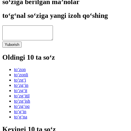
so‘ziga berilgan ma’nolar
to‘g‘nal so‘ziga yangi izoh qo‘shing
Yuborish
Oldingi 10 ta so‘z
to‘zon
to‘zonli
to‘zg‘i
to‘zg‘in
to‘zg‘it
to‘zg‘itil
to‘zg‘ish
to‘zg‘oq
to‘g‘in
to‘g‘na
Keyingi 10 ta so‘z