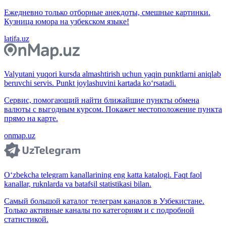
Ежедневно только отборные анекдоты, смешные картинки.
Кузница юмора на узбекском языке!
latifa.uz
Valyutani yuqori kursda almashtirish uchun yaqin punktlarni aniqlab
beruvchi servis. Punkt joylashuvini kartada ko‘rsatadi.
Сервис, помогающий найти ближайшие пункты обмена
валюты с выгодным курсом. Покажет местоположение пункта
прямо на карте.
onmap.uz
O‘zbekcha telegram kanallarining eng katta katalogi. Faqt faol
kanallar, ruknlarda va batafsil statistikasi bilan.
Самый большой каталог телеграм каналов в Узбекистане.
Только активные каналы по категориям и с подробной
статистикой.