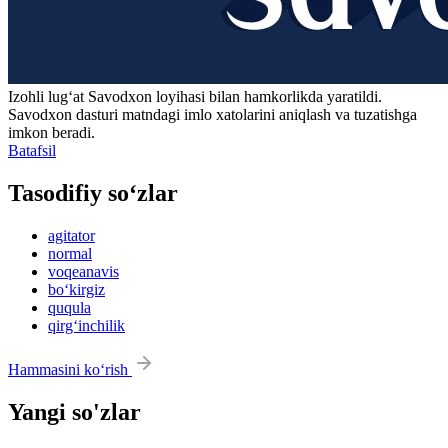
Izohli lugʻat
Savodxon
loyihasi bilan hamkorlikda yaratildi.
Savodxon dasturi matndagi imlo xatolarini aniqlash va tuzatishga
imkon beradi.
Batafsil
Tasodifiy so‘zlar
agitator
normal
voqeanavis
bo‘kirgiz
ququla
qirg‘inchilik
Hammasini ko‘rish
Yangi so'zlar