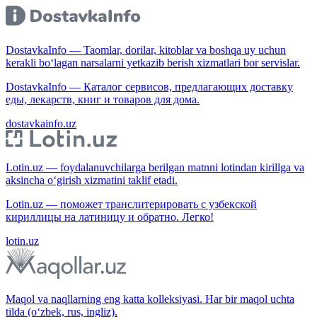
DostavkaInfo — Taomlar, dorilar, kitoblar va boshqa uy uchun
kerakli bo‘lagan narsalarni yetkazib berish xizmatlari bor servislar.
DostavkaInfo — Каталог сервисов, предлагающих доставку
еды, лекарств, книг и товаров для дома.
dostavkainfo.uz
Lotin.uz — foydalanuvchilarga berilgan matnni lotindan kirillga va
aksincha o‘girish xizmatini taklif etadi.
Lotin.uz — поможет транслитерировать с узбекской
кириллицы на латиницу и обратно. Легко!
lotin.uz
Maqol va naqllarning eng katta kolleksiyasi. Har bir maqol uchta
tilda (o‘zbek, rus, ingliz).