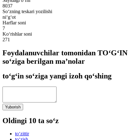
Saytdagi o‘rni
8037
So‘zning teskari yozilishi
ni‘g‘ot
Harflar soni
7
Ko‘rishlar soni
271
Foydalanuvchilar tomonidan TO‘G‘IN
so‘ziga berilgan ma’nolar
to‘g‘in so‘ziga yangi izoh qo‘shing
Yuborish
Oldingi 10 ta so‘z
to‘zittir
to‘zish