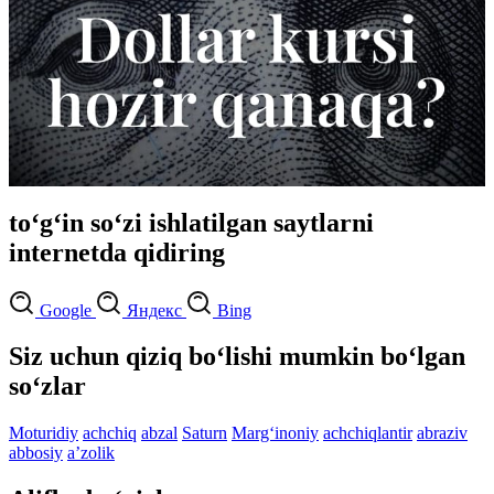
to‘g‘in so‘zi ishlatilgan saytlarni
internetda qidiring
Google
Яндекс
Bing
Siz uchun qiziq bo‘lishi mumkin bo‘lgan
so‘zlar
Moturidiy
achchiq
abzal
Saturn
Marg‘inoniy
achchiqlantir
abraziv
abbosiy
aʼzolik