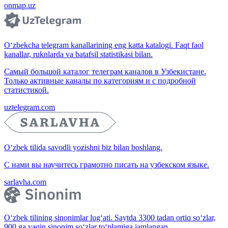
onmap.uz
O‘zbekcha telegram kanallarining eng katta katalogi. Faqt faol
kanallar, ruknlarda va batafsil statistikasi bilan.
Самый большой каталог телеграм каналов в Узбекистане.
Только активные каналы по категориям и с подробной
статистикой.
uztelegram.com
O‘zbek tilida savodli yozishni biz bilan boshlang.
С нами вы научитесь грамотно писать на узбекском языке.
sarlavha.com
O‘zbek tilining sinonimlar lug‘ati. Saytda 3300 tadan ortiq so‘zlar,
900 ga yaqin sinonim so‘zlar to‘plamiga jamlangan.