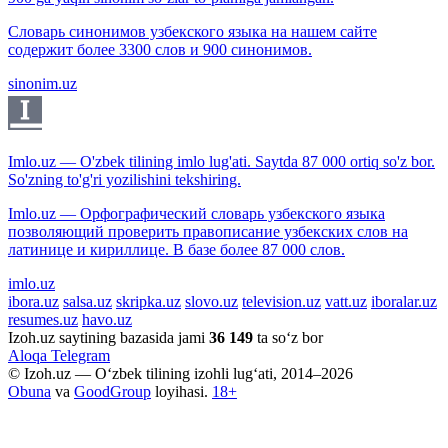
Словарь синонимов узбекского языка на нашем сайте
содержит более 3300 слов и 900 синонимов.
sinonim.uz
Imlo.uz — O'zbek tilining imlo lug'ati. Saytda 87 000 ortiq so'z bor.
So'zning to'g'ri yozilishini tekshiring.
Imlo.uz — Орфографический словарь узбекского языка
позволяющий проверить правописание узбекских слов на
латинице и кириллице. В базе более 87 000 слов.
imlo.uz
ibora.uz
salsa.uz
skripka.uz
slovo.uz
television.uz
vatt.uz
iboralar.uz
resumes.uz
havo.uz
Izoh.uz saytining bazasida jami
36 149
ta so‘z bor
Aloqa
Telegram
© Izoh.uz — O‘zbek tilining izohli lug‘ati, 2014–2026
Obuna
va
GoodGroup
loyihasi.
18+