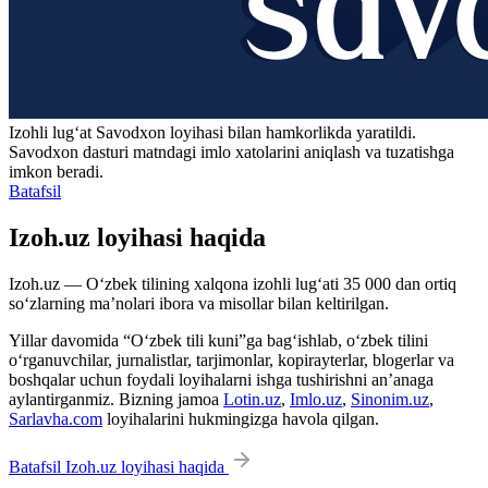
Izohli lugʻat
Savodxon
loyihasi bilan hamkorlikda yaratildi.
Savodxon dasturi matndagi imlo xatolarini aniqlash va tuzatishga
imkon beradi.
Batafsil
Izoh.uz loyihasi haqida
Izoh.uz — O‘zbek tilining xalqona izohli lug‘ati 35 000 dan ortiq
so‘zlarning ma’nolari ibora va misollar bilan keltirilgan.
Yillar davomida “O‘zbek tili kuni”ga bag‘ishlab, o‘zbek tilini
o‘rganuvchilar, jurnalistlar, tarjimonlar, kopirayterlar, blogerlar va
boshqalar uchun foydali loyihalarni ishga tushirishni an’anaga
aylantirganmiz. Bizning jamoa
Lotin.uz
,
Imlo.uz
,
Sinonim.uz
,
Sarlavha.com
loyihalarini hukmingizga havola qilgan.
Batafsil Izoh.uz loyihasi haqida