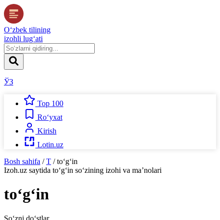
O‘zbek tilining
izohli lug‘ati
ЎЗ
Top 100
Ro‘yxat
Kirish
Lotin.uz
Bosh sahifa
/
T
/
to‘g‘in
Izoh.uz
saytida
to‘g‘in
so‘zining izohi va ma’nolari
to‘g‘in
So‘zni do‘stlar