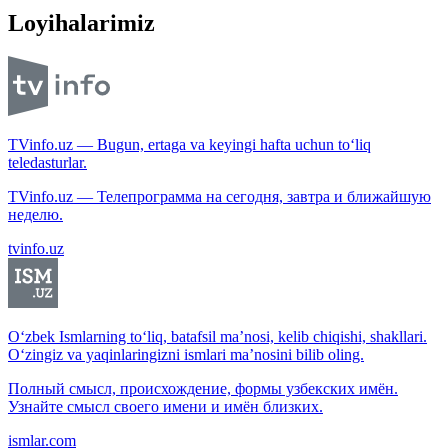
Loyihalarimiz
TVinfo.uz — Bugun, ertaga va keyingi hafta uchun to‘liq
teledasturlar.
TVinfo.uz — Телепрограмма на сегодня, завтра и ближайшую
неделю.
tvinfo.uz
O‘zbek Ismlarning to‘liq, batafsil ma’nosi, kelib chiqishi, shakllari.
O‘zingiz va yaqinlaringizni ismlari ma’nosini bilib oling.
Полный смысл, происхождение, формы узбекских имён.
Узнайте смысл своего имени и имён близких.
ismlar.com