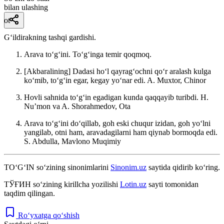
bilan ulashing
ot
Gʻildirakning tashqi gardishi.
Arava toʻgʻini. Toʻgʻinga temir qoqmoq.
[Akbaralining] Dadasi hoʻl qayragʻochni qoʻr aralash kulga
koʻmib, toʻgʻin egar, kegay yoʻnar edi.
A. Muxtor, Chinor
Hovli sahnida toʻgʻin egadigan kunda qaqqayib turibdi. H.
Nuʼmon va
A. Shorahmedov, Ota
Arava toʻgʻini doʻqillab, goh eski chuqur izidan, goh yoʻlni
yangilab, otni ham, aravadagilarni ham qiynab bormoqda edi.
S. Abdulla, Mavlono Muqimiy
TO‘G‘IN
so‘zining sinonimlarini
Sinonim.uz
saytida qidirib ko‘ring.
ТЎҒИН
so‘zining kirillcha yozilishi
Lotin.uz
sayti tomonidan
taqdim qilingan.
Ro‘yxatga qo‘shish