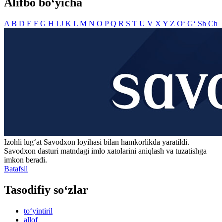
Alifbo bo‘yicha
A
B
D
E
F
G
H
I
J
K
L
M
N
O
P
Q
R
S
T
U
V
X
Y
Z
O‘
G‘
Sh
Ch
Izohli lugʻat
Savodxon
loyihasi bilan hamkorlikda yaratildi.
Savodxon dasturi matndagi imlo xatolarini aniqlash va tuzatishga
imkon beradi.
Batafsil
Tasodifiy so‘zlar
to‘yintiril
allof