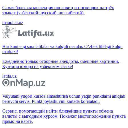
Самая большая коллекция пословиц и поговорок на трёх
языках (узбекский, русский, английский).
maqollar.uz
Har kuni eng sara latifalar va kulguli rasmlar. O‘zbek tilidagi kulgu
markazi!
Ежедневно только отборные анекдоты, смешные картинки.
Кузница юмора на узбекском языке!
latifa.uz
Valyutani yuqori kursda almashtirish uchun yaqin punktlarni aniqlab
beruvchi servis. Punkt joylashuvini kartada ko‘rsatadi.
Сервис, помогающий найти ближайшие пункты обмена
валюты с выгодным курсом. Покажет местоположение пункта
прямо на карте.