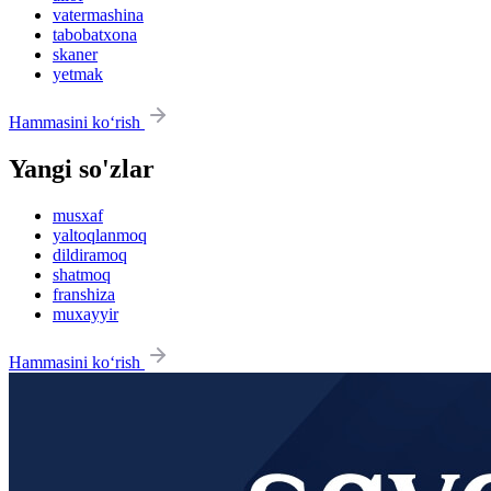
vatermashina
tabobatxona
skaner
yetmak
Hammasini ko‘rish
Yangi so'zlar
musxaf
yaltoqlanmoq
dildiramoq
shatmoq
franshiza
muxayyir
Hammasini ko‘rish