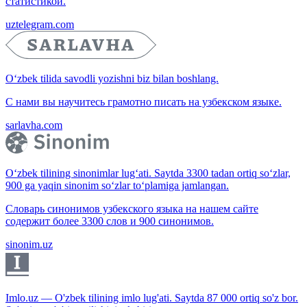
статистикой.
uztelegram.com
O‘zbek tilida savodli yozishni biz bilan boshlang.
С нами вы научитесь грамотно писать на узбекском языке.
sarlavha.com
O‘zbek tilining sinonimlar lug‘ati. Saytda 3300 tadan ortiq so‘zlar,
900 ga yaqin sinonim so‘zlar to‘plamiga jamlangan.
Словарь синонимов узбекского языка на нашем сайте
содержит более 3300 слов и 900 синонимов.
sinonim.uz
Imlo.uz — O'zbek tilining imlo lug'ati. Saytda 87 000 ortiq so'z bor.