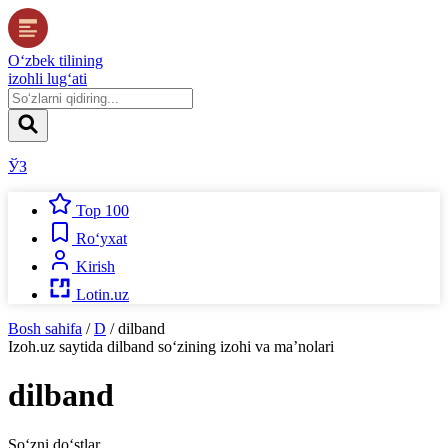
O‘zbek tilining
izohli lug‘ati
ЎЗ
Top 100
Ro‘yxat
Kirish
Lotin.uz
Bosh sahifa
/
D
/
dilband
Izoh.uz
saytida
dilband
so‘zining izohi va ma’nolari
dilband
So‘zni do‘stlar