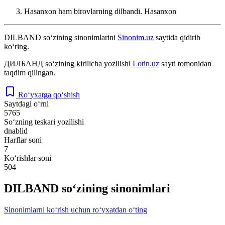
Hasanxon ham birovlarning dilbandi.
Hasanxon
DILBAND
so‘zining sinonimlarini
Sinonim.uz
saytida qidirib
ko‘ring.
ДИЛБАНД
so‘zining kirillcha yozilishi
Lotin.uz
sayti tomonidan
taqdim qilingan.
Ro‘yxatga qo‘shish
Saytdagi o‘rni
5765
So‘zning teskari yozilishi
dnablid
Harflar soni
7
Ko‘rishlar soni
504
DILBAND so‘zining sinonimlari
Sinonimlarni ko‘rish uchun ro‘yxatdan o‘ting