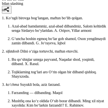
bilan ulashing
ot
1. Koʻngli birovga bogʻlangan, maftun boʻlib qolgan.
Azal-abad hamdammiz, azal-abad dilbandmiz, Salom keltirdik
senga Sirdaryo boʻylaridan.
A. Oripov, Yillar armoni
Gʻuncha boshin egmoq boʻlar goh shamol, Oson yengilmaydi
zamin dilbandi.
G. Joʻrayeva, Iqbol
2.
sifatdosh
Dilni oʻziga tortuvchi, maftun etuvchi.
Bu qoʻshiqlar umrga payvand, Naqadar shod, yoqimli,
dilband.
X. Rasul.
Tojiklarning togʻlari aro Oʻrin olgan bir dilband qishloq.
Shayxzoda.
3.
koʻchma
Suyukli bola, aziz farzand.
Farzanding — dilbanding.
Maqol
Mushfiq ona koʻz oldida Oʻsib borar dilbandi. Ming xil niyat
xayolida: Kim boʻlarkin farzandi!? E. Rahimov.