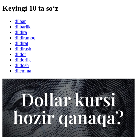
Keyingi 10 ta so‘z
dilbar
dilbarlik
dildira
dildiramoq
dildirat
dildirash
dildor
dildorlik
dildosh
dilemma