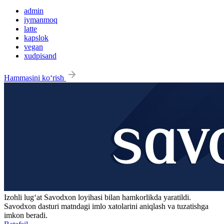
admin
iymanmoq
latte
kapslok
vegan
xudpisand
Hammasini ko‘rish
Izohli lugʻat
Savodxon
loyihasi bilan hamkorlikda yaratildi.
Savodxon dasturi matndagi imlo xatolarini aniqlash va tuzatishga
imkon beradi.