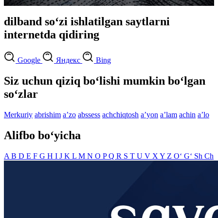
dilband so‘zi ishlatilgan saytlarni
internetda qidiring
Google
Яндекс
Bing
Siz uchun qiziq bo‘lishi mumkin bo‘lgan
so‘zlar
Merkuriy
abrishim
aʼzo
abssess
achchiqtosh
aʼyon
aʼlam
achin
aʼlo
Alifbo bo‘yicha
A
B
D
E
F
G
H
I
J
K
L
M
N
O
P
Q
R
S
T
U
V
X
Y
Z
O‘
G‘
Sh
Ch