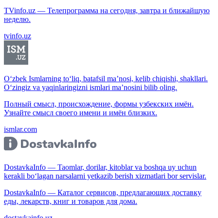
TVinfo.uz — Телепрограмма на сегодня, завтра и ближайшую
неделю.
tvinfo.uz
O‘zbek Ismlarning to‘liq, batafsil ma’nosi, kelib chiqishi, shakllari.
O‘zingiz va yaqinlaringizni ismlari ma’nosini bilib oling.
Полный смысл, происхождение, формы узбекских имён.
Узнайте смысл своего имени и имён близких.
ismlar.com
DostavkaInfo — Taomlar, dorilar, kitoblar va boshqa uy uchun
kerakli bo‘lagan narsalarni yetkazib berish xizmatlari bor servislar.
DostavkaInfo — Каталог сервисов, предлагающих доставку
еды, лекарств, книг и товаров для дома.
dostavkainfo.uz