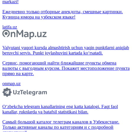
markazi!
Ежедневно только отборные анекдоты, смешные картинки.
Кузница юмора на узбекском языке!
latifa.uz
Valyutani yuqori kursda almashtirish uchun yaqin punktlarni aniqlab
beruvchi servis. Punkt joylashuvini kartada ko‘rsatadi.
Сервис, помогающий найти ближайшие пункты обмена
валюты с выгодным курсом. Покажет местоположение пункта
прямо на карте.
onmap.uz
O‘zbekcha telegram kanallarining eng katta katalogi. Faqt faol
kanallar, ruknlarda va batafsil statistikasi bilan.
Самый большой каталог телеграм каналов в Узбекистане.
Только активные каналы по категориям и с подробной