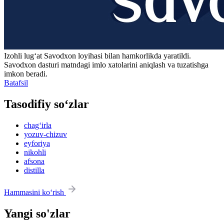
Izohli lugʻat
Savodxon
loyihasi bilan hamkorlikda yaratildi.
Savodxon dasturi matndagi imlo xatolarini aniqlash va tuzatishga
imkon beradi.
Batafsil
Tasodifiy so‘zlar
chag‘irla
yozuv-chizuv
eyforiya
nikohli
afsona
distilla
Hammasini ko‘rish
Yangi so'zlar