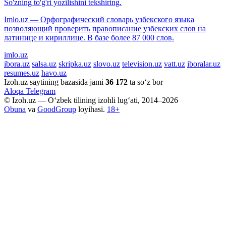
So'zning to'g'ri yozilishini tekshiring.
Imlo.uz — Орфографический словарь узбекского языка
позволяющий проверить правописание узбекских слов на
латинице и кириллице. В базе более 87 000 слов.
imlo.uz
ibora.uz
salsa.uz
skripka.uz
slovo.uz
television.uz
vatt.uz
iboralar.uz
resumes.uz
havo.uz
Izoh.uz saytining bazasida jami
36 172
ta so‘z bor
Aloqa
Telegram
© Izoh.uz — O‘zbek tilining izohli lug‘ati, 2014–2026
Obuna
va
GoodGroup
loyihasi.
18+