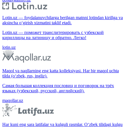
Lotin.uz — foydalanuvchilarga berilgan matnni lotindan kirillga va
aksincha o‘girish xizmatini taklif etadi.
Lotin.uz — поможет транслитерировать с узбекской
кириллицы на латиницу и обратно. Легко!
lotin.uz
Maqol va naqllarning eng katta kolleksiyasi. Har bir maqol uchta
tilda (o‘zbek, rus, ingliz).
Самая большая коллекция пословиц и поговорок на трёх
языках (узбекский, русский, английский).
maqollar.uz
Har kuni eng sara latifalar va kulguli rasmlar. O‘zbek tilidagi kulgu