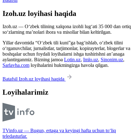
Batafsil
Izoh.uz loyihasi haqida
Izoh.uz — O‘zbek tilining xalqona izohli lug‘ati 35 000 dan ortiq
so‘zlarning ma’nolari ibora va misollar bilan keltirilgan.
Yillar davomida “O‘zbek tili kuni”ga bag‘ishlab, o‘zbek tilini
o‘rganuvchilar, jurnalistlar, tarjimonlar, kopirayterlar, blogerlar va
boshqalar uchun foydali loyihalarni ishga tushirishni an’anaga
aylantirganmiz. Bizning jamoa
Lotin.uz
,
Imlo.uz
,
Sinonim.uz
,
Sarlavha.com
loyihalarini hukmingizga havola qilgan.
Batafsil Izoh.uz loyihasi haqida
Loyihalarimiz
TVinfo.uz — Bugun, ertaga va keyingi hafta uchun to‘liq
teledasturlar.