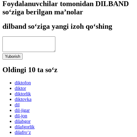
Foydalanuvchilar tomonidan DILBAND
so‘ziga berilgan ma’nolar
dilband so‘ziga yangi izoh qo‘shing
Yuborish
Oldingi 10 ta so‘z
diktofon
diktor
diktorlik
diktovka
dil
dil-jigar
dil-jon
dilabgor
dilafgorlik
dilafro‘z