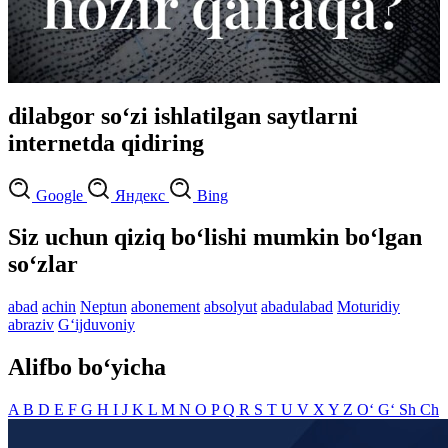
dilabgor so‘zi ishlatilgan saytlarni
internetda qidiring
Google
Яндекс
Bing
Siz uchun qiziq bo‘lishi mumkin bo‘lgan
so‘zlar
abad
achin
Neptun
abonement
absolyut
abadulabad
Moturidiy
abraziv
G‘ijduvoniy
Alifbo bo‘yicha
A
B
D
E
F
G
H
I
J
K
L
M
N
O
P
Q
R
S
T
U
V
X
Y
Z
O‘
G‘
Sh
Ch