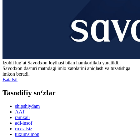
Izohli lugʻat
Savodxon
loyihasi bilan hamkorlikda yaratildi.
Savodxon dasturi matndagi imlo xatolarini aniqlash va tuzatishga
imkon beradi.
Batafsil
Tasodifiy so‘zlar
shipshiydam
AAT
ramkali
adl-insof
ruxsatsiz
tuxumsimon