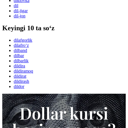
diktovka
dil
dil-jigar
dil-jon
Keyingi 10 ta so‘z
dilafgorlik
dilafro‘z
dilband
dilbar
dilbarlik
dildira
dildiramoq
dildirat
dildirash
dildor