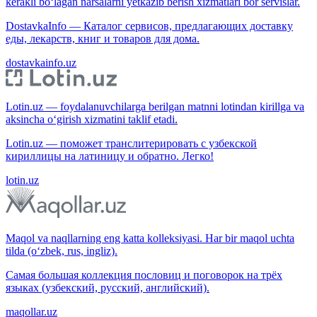
kerakli bo‘lagan narsalarni yetkazib berish xizmatlari bor servislar.
DostavkaInfo — Каталог сервисов, предлагающих доставку
еды, лекарств, книг и товаров для дома.
dostavkainfo.uz
Lotin.uz — foydalanuvchilarga berilgan matnni lotindan kirillga va
aksincha o‘girish xizmatini taklif etadi.
Lotin.uz — поможет транслитерировать с узбекской
кириллицы на латиницу и обратно. Легко!
lotin.uz
Maqol va naqllarning eng katta kolleksiyasi. Har bir maqol uchta
tilda (o‘zbek, rus, ingliz).
Самая большая коллекция пословиц и поговорок на трёх
языках (узбекский, русский, английский).
maqollar.uz