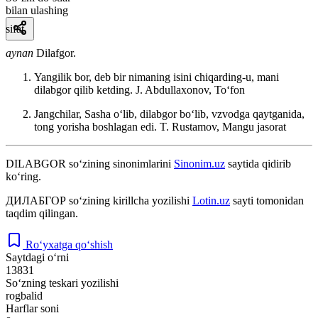
bilan ulashing
sifat
aynan
Dilafgor.
Yangilik bor, deb bir nimaning isini chiqarding-u, mani
dilabgor qilib ketding.
J. Abdullaxonov, Toʻfon
Jangchilar, Sasha oʻlib, dilabgor boʻlib, vzvodga qaytganida,
tong yorisha boshlagan edi.
T. Rustamov, Mangu jasorat
DILABGOR
so‘zining sinonimlarini
Sinonim.uz
saytida qidirib
ko‘ring.
ДИЛАБГОР
so‘zining kirillcha yozilishi
Lotin.uz
sayti tomonidan
taqdim qilingan.
Ro‘yxatga qo‘shish
Saytdagi o‘rni
13831
So‘zning teskari yozilishi
rogbalid
Harflar soni