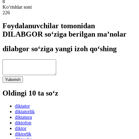
8
Ko‘rishlar soni
226
Foydalanuvchilar tomonidan
DILABGOR so‘ziga berilgan ma’nolar
dilabgor so‘ziga yangi izoh qo‘shing
Yuborish
Oldingi 10 ta so‘z
diktator
diktatorlik
diktatura
diktofon
diktor
diktorlik