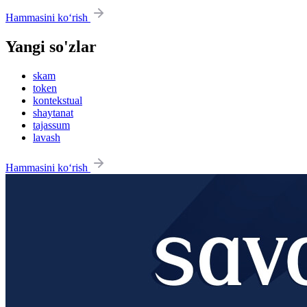
Hammasini ko‘rish
Yangi so'zlar
skam
token
kontekstual
shaytanat
tajassum
lavash
Hammasini ko‘rish