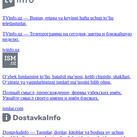
TVinfo.uz — Bugun, ertaga va keyingi hafta uchun to‘liq
teledasturlar.
TVinfo.uz — Телепрограмма на сегодня, завтра и ближайшую
неделю.
tvinfo.uz
O‘zbek Ismlarning to‘liq, batafsil ma’nosi, kelib chiqishi, shakllari.
O‘zingiz va yaqinlaringizni ismlari ma’nosini bilib oling.
Полный смысл, происхождение, формы узбекских имён.
Узнайте смысл своего имени и имён близких.
ismlar.com
DostavkaInfo — Taomlar, dorilar, kitoblar va boshqa uy uchun