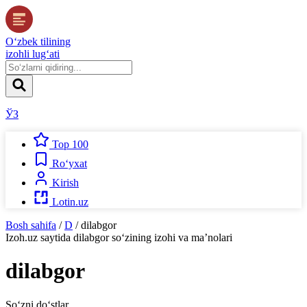
O‘zbek tilining
izohli lug‘ati
ЎЗ
Top 100
Ro‘yxat
Kirish
Lotin.uz
Bosh sahifa
/
D
/
dilabgor
Izoh.uz
saytida
dilabgor
so‘zining izohi va ma’nolari
dilabgor
So‘zni do‘stlar