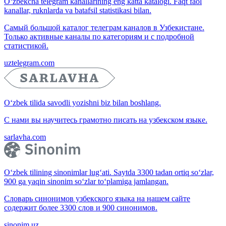
O‘zbekcha telegram kanallarining eng katta katalogi. Faqt faol
kanallar, ruknlarda va batafsil statistikasi bilan.
Самый большой каталог телеграм каналов в Узбекистане.
Только активные каналы по категориям и с подробной
статистикой.
uztelegram.com
O‘zbek tilida savodli yozishni biz bilan boshlang.
С нами вы научитесь грамотно писать на узбекском языке.
sarlavha.com
O‘zbek tilining sinonimlar lug‘ati. Saytda 3300 tadan ortiq so‘zlar,
900 ga yaqin sinonim so‘zlar to‘plamiga jamlangan.
Словарь синонимов узбекского языка на нашем сайте
содержит более 3300 слов и 900 синонимов.
sinonim.uz