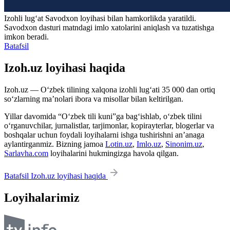
Izohli lugʻat
Savodxon
loyihasi bilan hamkorlikda yaratildi.
Savodxon dasturi matndagi imlo xatolarini aniqlash va tuzatishga
imkon beradi.
Batafsil
Izoh.uz loyihasi haqida
Izoh.uz — O‘zbek tilining xalqona izohli lug‘ati 35 000 dan ortiq
so‘zlarning ma’nolari ibora va misollar bilan keltirilgan.
Yillar davomida “O‘zbek tili kuni”ga bag‘ishlab, o‘zbek tilini
o‘rganuvchilar, jurnalistlar, tarjimonlar, kopirayterlar, blogerlar va
boshqalar uchun foydali loyihalarni ishga tushirishni an’anaga
aylantirganmiz. Bizning jamoa
Lotin.uz
,
Imlo.uz
,
Sinonim.uz
,
Sarlavha.com
loyihalarini hukmingizga havola qilgan.
Batafsil Izoh.uz loyihasi haqida
Loyihalarimiz