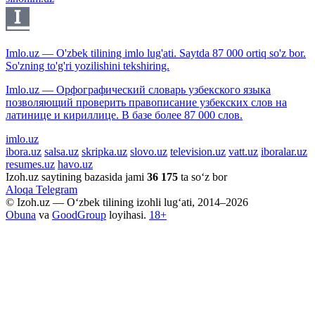
Imlo.uz — O'zbek tilining imlo lug'ati. Saytda 87 000 ortiq so'z bor.
So'zning to'g'ri yozilishini tekshiring.
Imlo.uz — Орфографический словарь узбекского языка
позволяющий проверить правописание узбекских слов на
латинице и кириллице. В базе более 87 000 слов.
imlo.uz
ibora.uz
salsa.uz
skripka.uz
slovo.uz
television.uz
vatt.uz
iboralar.uz
resumes.uz
havo.uz
Izoh.uz saytining bazasida jami
36 175
ta so‘z bor
Aloqa
Telegram
© Izoh.uz — O‘zbek tilining izohli lug‘ati, 2014–2026
Obuna
va
GoodGroup
loyihasi.
18+