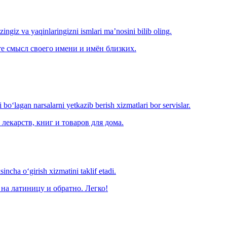
‘zingiz va yaqinlaringizni ismlari ma’nosini bilib oling.
е смысл своего имени и имён близких.
o‘lagan narsalarni yetkazib berish xizmatlari bor servislar.
лекарств, книг и товаров для дома.
ncha o‘girish xizmatini taklif etadi.
на латиницу и обратно. Легко!