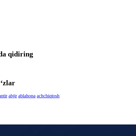
tda qidiring
‘zlar
ntir
abjir
ablahona
achchiqtosh