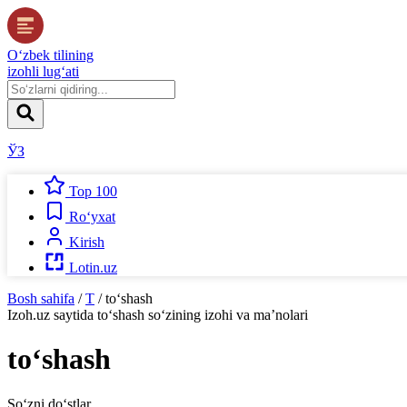
O‘zbek tilining
izohli lug‘ati
ЎЗ
Top 100
Ro‘yxat
Kirish
Lotin.uz
Bosh sahifa
/
T
/
to‘shash
Izoh.uz
saytida
to‘shash
so‘zining izohi va ma’nolari
to‘shash
So‘zni do‘stlar