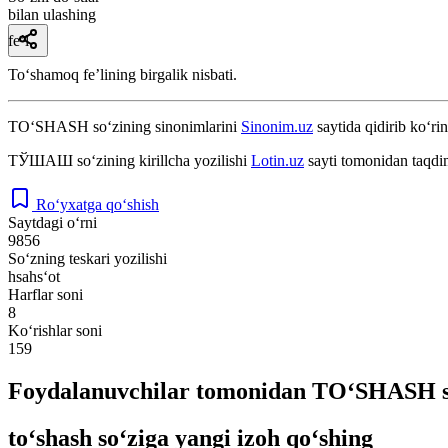
bilan ulashing
fe’l
Toʻshamoq feʼlining birgalik nisbati.
TO‘SHASH
so‘zining sinonimlarini
Sinonim.uz
saytida qidirib ko‘rin
ТЎШАШ
so‘zining kirillcha yozilishi
Lotin.uz
sayti tomonidan taqdi
Ro‘yxatga qo‘shish
Saytdagi o‘rni
9856
So‘zning teskari yozilishi
hsahs‘ot
Harflar soni
8
Ko‘rishlar soni
159
Foydalanuvchilar tomonidan TO‘SHASH so
to‘shash so‘ziga yangi izoh qo‘shing