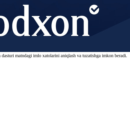
 dasturi matndagi imlo xatolarini aniqlash va tuzatishga imkon beradi.