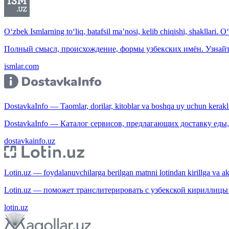
O‘zbek Ismlarning to‘liq, batafsil ma’nosi, kelib chiqishi, shakllari. O
Полный смысл, происхождение, формы узбекских имён. Узнайт
ismlar.com
DostavkaInfo — Taomlar, dorilar, kitoblar va boshqa uy uchun kerakli b
DostavkaInfo — Каталог сервисов, предлагающих доставку еды, 
dostavkainfo.uz
Lotin.uz — foydalanuvchilarga berilgan matnni lotindan kirillga va aksi
Lotin.uz — поможет транслитерировать с узбекской кириллицы 
lotin.uz