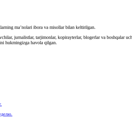
arning ma’nolari ibora va misollar bilan keltirilgan.
hilar, jurnalistlar, tarjimonlar, kopirayterlar, blogerlar va boshqalar u
ini hukmingizga havola qilgan.
.
еделю.