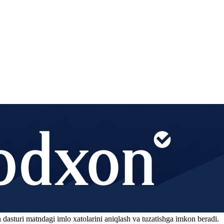
 dasturi matndagi imlo xatolarini aniqlash va tuzatishga imkon beradi.