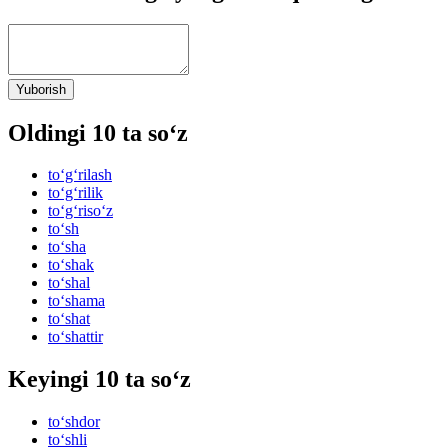
Yuborish
Oldingi 10 ta so‘z
to‘g‘rilash
to‘g‘rilik
to‘g‘riso‘z
to‘sh
to‘sha
to‘shak
to‘shal
to‘shama
to‘shat
to‘shattir
Keyingi 10 ta so‘z
to‘shdor
to‘shli