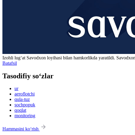
Izohli lugʻat
Savodxon
loyihasi bilan hamkorlikda yaratildi. Savodxon
Batafsil
Tasodifiy so‘zlar
ur
aeroflotchi
qula-tuz
sochpopuk
qoqlat
monitoring
Hammasini ko‘rish