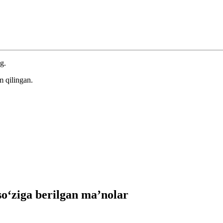
g.
m qilingan.
‘ziga berilgan ma’nolar