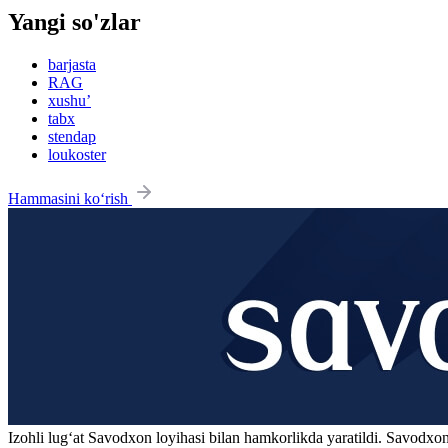
Yangi so'zlar
barjasta
RAG
xushu’
tabx
stendap
loukoster
Hammasini ko‘rish
Izohli lugʻat
Savodxon
loyihasi bilan hamkorlikda yaratildi. Savodxon