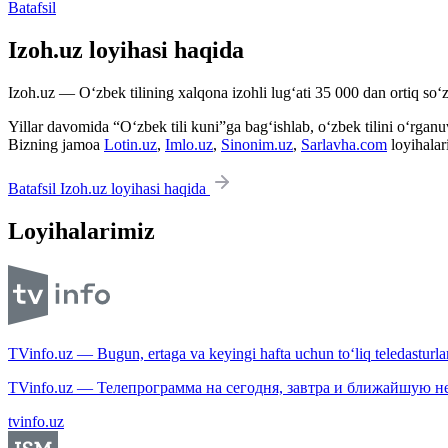
Batafsil
Izoh.uz loyihasi haqida
Izoh.uz — O‘zbek tilining xalqona izohli lug‘ati 35 000 dan ortiq so‘zl
Yillar davomida “O‘zbek tili kuni”ga bag‘ishlab, o‘zbek tilini o‘rganuvc
Bizning jamoa
Lotin.uz
,
Imlo.uz
,
Sinonim.uz
,
Sarlavha.com
loyihalar
Batafsil Izoh.uz loyihasi haqida
Loyihalarimiz
TVinfo.uz — Bugun, ertaga va keyingi hafta uchun to‘liq teledasturlar
TVinfo.uz — Телепрограмма на сегодня, завтра и ближайшую н
tvinfo.uz