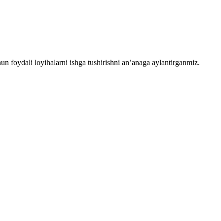
chun foydali loyihalarni ishga tushirishni an’anaga aylantirganmiz.