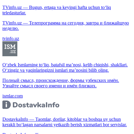
TVinfo.uz — Bugun, ertaga va keyingi hafta uchun to‘liq
teledasturlar.
TVinfo.uz — Телепрограмма на сегодня, завтра и ближайшую
неделю.
tvinfo.uz
O‘zbek Ismlarning to‘liq, batafsil ma’nosi, kelib chiqishi, shakllari.
O‘zingiz va yaqinlaringizni ismlari ma’nosini bilib oling.
Полный смысл, происхождение, формы узбекских имён.
Узнайте смысл своего имени и имён близких.
ismlar.com
DostavkaInfo — Taomlar, dorilar, kitoblar va boshqa uy uchun
kerakli bo‘lagan narsalarni yetkazib berish xizmatlari bor servislar.