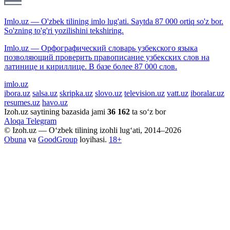
Imlo.uz — O'zbek tilining imlo lug'ati. Saytda 87 000 ortiq so'z bor.
So'zning to'g'ri yozilishini tekshiring.
Imlo.uz — Орфографический словарь узбекского языка
позволяющий проверить правописание узбекских слов на
латинице и кириллице. В базе более 87 000 слов.
imlo.uz
ibora.uz
salsa.uz
skripka.uz
slovo.uz
television.uz
vatt.uz
iboralar.uz
resumes.uz
havo.uz
Izoh.uz saytining bazasida jami
36 162
ta so‘z bor
Aloqa
Telegram
© Izoh.uz — O‘zbek tilining izohli lug‘ati, 2014–2026
Obuna
va
GoodGroup
loyihasi.
18+