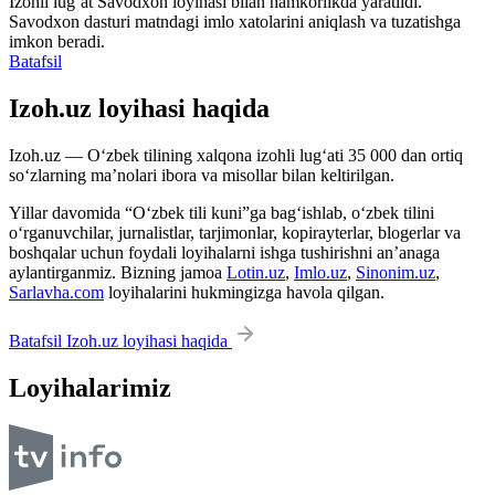
Izohli lugʻat
Savodxon
loyihasi bilan hamkorlikda yaratildi.
Savodxon dasturi matndagi imlo xatolarini aniqlash va tuzatishga
imkon beradi.
Batafsil
Izoh.uz loyihasi haqida
Izoh.uz — O‘zbek tilining xalqona izohli lug‘ati 35 000 dan ortiq
so‘zlarning ma’nolari ibora va misollar bilan keltirilgan.
Yillar davomida “O‘zbek tili kuni”ga bag‘ishlab, o‘zbek tilini
o‘rganuvchilar, jurnalistlar, tarjimonlar, kopirayterlar, blogerlar va
boshqalar uchun foydali loyihalarni ishga tushirishni an’anaga
aylantirganmiz. Bizning jamoa
Lotin.uz
,
Imlo.uz
,
Sinonim.uz
,
Sarlavha.com
loyihalarini hukmingizga havola qilgan.
Batafsil Izoh.uz loyihasi haqida
Loyihalarimiz