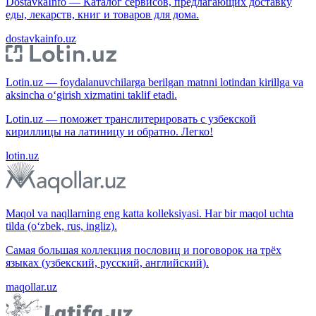
DostavkaInfo — Каталог сервисов, предлагающих доставку
еды, лекарств, книг и товаров для дома.
dostavkainfo.uz
Lotin.uz — foydalanuvchilarga berilgan matnni lotindan kirillga va
aksincha o‘girish xizmatini taklif etadi.
Lotin.uz — поможет транслитерировать с узбекской
кириллицы на латиницу и обратно. Легко!
lotin.uz
Maqol va naqllarning eng katta kolleksiyasi. Har bir maqol uchta
tilda (o‘zbek, rus, ingliz).
Самая большая коллекция пословиц и поговорок на трёх
языках (узбекский, русский, английский).
maqollar.uz