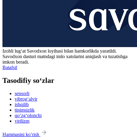
Izohli lugʻat
Savodxon
loyihasi bilan hamkorlikda yaratildi.
Savodxon dasturi matndagi imlo xatolarini aniqlash va tuzatishga
imkon beradi.
Batafsil
Tasodifiy so‘zlar
sensorli
vibrog‘alvir
ishqilib
tinimsizlik
qo‘zg‘olonchi
virilizm
Hammasini ko‘rish