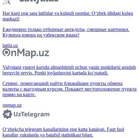
Har kuni eng sara latifalar va kulguli rasmlar. O‘zbek tilidagi kulgu
markazi!
Ежедневно только отборные анекдоты, смешные картинки.
Кузница юмора на узбекском языке!
latifa.uz
Valyutani yuqori kursda almashtirish uchun yaqin punktlarni aniqlab
beruvchi servis. Punkt joylashuvini kartada ko‘rsatadi.
Сервис, помогающий найти ближайшие пункты обмена
валюты с выгодным курсом. Покажет местоположение пункта
прямо на карте.
onmap.uz
O‘zbekcha telegram kanallarining eng katta katalogi. Faqt faol
kanallar, ruknlarda va batafsil statistikasi bilan.