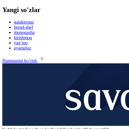
Yangi so'zlar
galaktostaz
brend-shef
munoqasha
kirishmoq
yag‘mo
ayamajuz
Hammasini ko‘rish