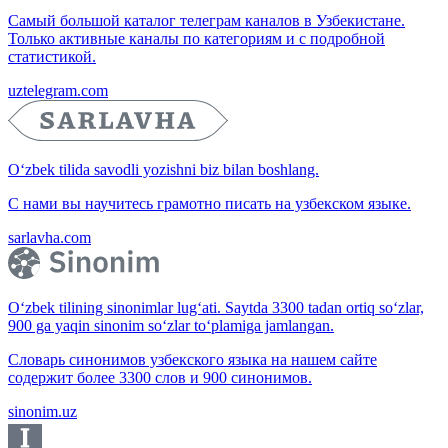
Самый большой каталог телеграм каналов в Узбекистане.
Только активные каналы по категориям и с подробной
статистикой.
uztelegram.com
O‘zbek tilida savodli yozishni biz bilan boshlang.
С нами вы научитесь грамотно писать на узбекском языке.
sarlavha.com
O‘zbek tilining sinonimlar lug‘ati. Saytda 3300 tadan ortiq so‘zlar,
900 ga yaqin sinonim so‘zlar to‘plamiga jamlangan.
Словарь синонимов узбекского языка на нашем сайте
содержит более 3300 слов и 900 синонимов.
sinonim.uz