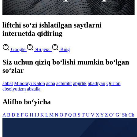
liftchi so‘zi ishlatilgan saytlarni
internetda qidiring
Google
Яндекс
Bing
Siz uchun qiziq bo‘lishi mumkin bo‘lgan
so‘zlar
abbat
Minorayi Kalon
acha
achimtir
abjirlik
abadiyan
Qurʼon
absolyutizm
abzalla
Alifbo bo‘yicha
A
B
D
E
F
G
H
I
J
K
L
M
N
O
P
Q
R
S
T
U
V
X
Y
Z
O‘
G‘
Sh
Ch