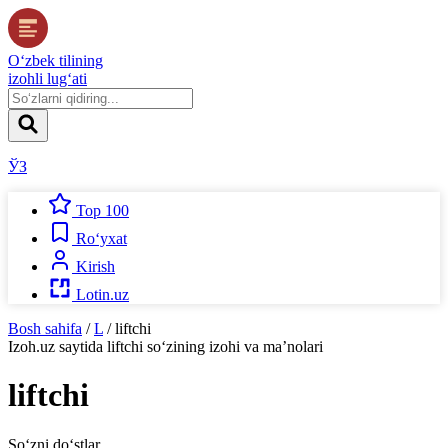
O‘zbek tilining
izohli lug‘ati
ЎЗ
Top 100
Ro‘yxat
Kirish
Lotin.uz
Bosh sahifa
/
L
/
liftchi
Izoh.uz
saytida
liftchi
so‘zining izohi va ma’nolari
liftchi
So‘zni do‘stlar