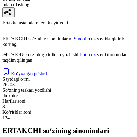
bilan ulashing
ot
Ertakka usta odam, ertak aytuvchi.
ERTAKCHI
so‘zining sinonimlarini
Sinonim.uz
saytida qidirib
ko‘ring.
ЭРТАКЧИ
so‘zining kirillcha yozilishi
Lotin.uz
sayti tomonidan
taqdim qilingan.
Ro‘yxatga qo‘shish
Saytdagi o‘rni
26208
So‘zning teskari yozilishi
ihckatre
Harflar soni
8
Ko‘rishlar soni
124
ERTAKCHI so‘zining sinonimlari