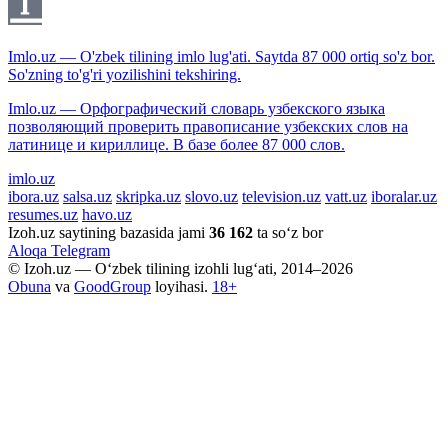
Imlo.uz — O'zbek tilining imlo lug'ati. Saytda 87 000 ortiq so'z bor.
So'zning to'g'ri yozilishini tekshiring.
Imlo.uz — Орфографический словарь узбекского языка
позволяющий проверить правописание узбекских слов на
латинице и кириллице. В базе более 87 000 слов.
imlo.uz
ibora.uz
salsa.uz
skripka.uz
slovo.uz
television.uz
vatt.uz
iboralar.uz
resumes.uz
havo.uz
Izoh.uz saytining bazasida jami
36 162
ta so‘z bor
Aloqa
Telegram
© Izoh.uz — O‘zbek tilining izohli lug‘ati, 2014–2026
Obuna
va
GoodGroup
loyihasi.
18+