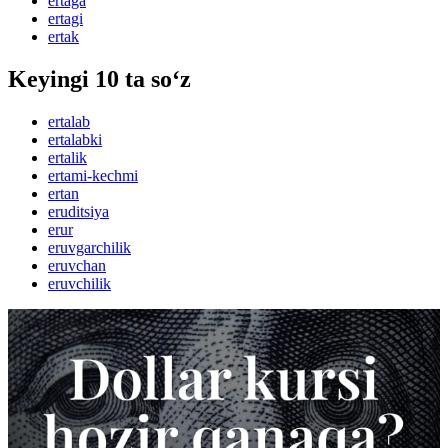
ertaga
ertagi
ertak
Keyingi 10 ta so‘z
ertalab
ertalabki
ertalik
ertami-kechmi
ertan
eruditsiya
erur
eruvgarchilik
eruvchan
eruvchilik