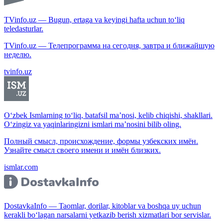
TVinfo.uz — Bugun, ertaga va keyingi hafta uchun to‘liq
teledasturlar.
TVinfo.uz — Телепрограмма на сегодня, завтра и ближайшую
неделю.
tvinfo.uz
O‘zbek Ismlarning to‘liq, batafsil ma’nosi, kelib chiqishi, shakllari.
O‘zingiz va yaqinlaringizni ismlari ma’nosini bilib oling.
Полный смысл, происхождение, формы узбекских имён.
Узнайте смысл своего имени и имён близких.
ismlar.com
DostavkaInfo — Taomlar, dorilar, kitoblar va boshqa uy uchun
kerakli bo‘lagan narsalarni yetkazib berish xizmatlari bor servislar.