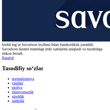
Izohli lugʻat
Savodxon
loyihasi bilan hamkorlikda yaratildi.
Savodxon dasturi matndagi imlo xatolarini aniqlash va tuzatishga
imkon beradi.
Batafsil
Tasodifiy so‘zlar
normalizatsiya
vaqillat
moliya
shiravorpazlik
sipohlik
qattiqlik