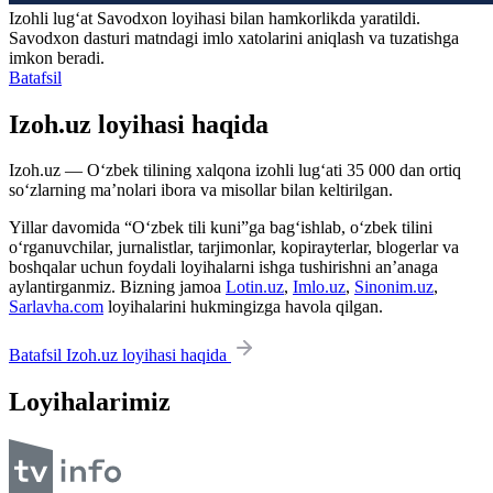
Izohli lugʻat
Savodxon
loyihasi bilan hamkorlikda yaratildi.
Savodxon dasturi matndagi imlo xatolarini aniqlash va tuzatishga
imkon beradi.
Batafsil
Izoh.uz loyihasi haqida
Izoh.uz — O‘zbek tilining xalqona izohli lug‘ati 35 000 dan ortiq
so‘zlarning ma’nolari ibora va misollar bilan keltirilgan.
Yillar davomida “O‘zbek tili kuni”ga bag‘ishlab, o‘zbek tilini
o‘rganuvchilar, jurnalistlar, tarjimonlar, kopirayterlar, blogerlar va
boshqalar uchun foydali loyihalarni ishga tushirishni an’anaga
aylantirganmiz. Bizning jamoa
Lotin.uz
,
Imlo.uz
,
Sinonim.uz
,
Sarlavha.com
loyihalarini hukmingizga havola qilgan.
Batafsil Izoh.uz loyihasi haqida
Loyihalarimiz