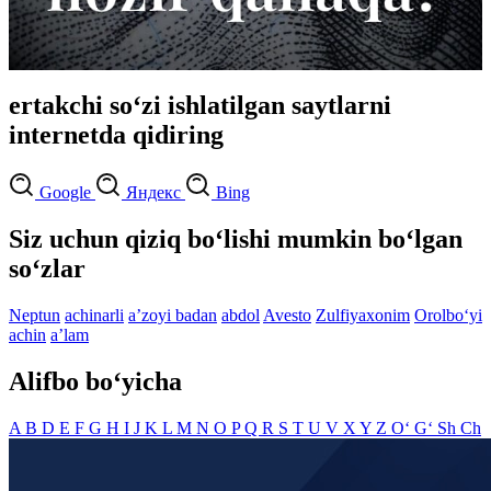
ertakchi so‘zi ishlatilgan saytlarni
internetda qidiring
Google
Яндекс
Bing
Siz uchun qiziq bo‘lishi mumkin bo‘lgan
so‘zlar
Neptun
achinarli
aʼzoyi badan
abdol
Avesto
Zulfiyaxonim
Orolbo‘yi
achin
aʼlam
Alifbo bo‘yicha
A
B
D
E
F
G
H
I
J
K
L
M
N
O
P
Q
R
S
T
U
V
X
Y
Z
O‘
G‘
Sh
Ch