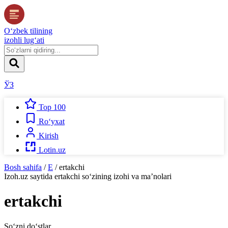
O‘zbek tilining
izohli lug‘ati
ЎЗ
Top 100
Ro‘yxat
Kirish
Lotin.uz
Bosh sahifa
/
E
/
ertakchi
Izoh.uz
saytida
ertakchi
so‘zining izohi va ma’nolari
ertakchi
So‘zni do‘stlar