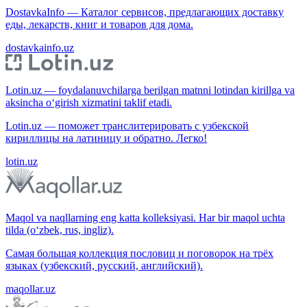
DostavkaInfo — Каталог сервисов, предлагающих доставку
еды, лекарств, книг и товаров для дома.
dostavkainfo.uz
Lotin.uz — foydalanuvchilarga berilgan matnni lotindan kirillga va
aksincha o‘girish xizmatini taklif etadi.
Lotin.uz — поможет транслитерировать с узбекской
кириллицы на латиницу и обратно. Легко!
lotin.uz
Maqol va naqllarning eng katta kolleksiyasi. Har bir maqol uchta
tilda (o‘zbek, rus, ingliz).
Самая большая коллекция пословиц и поговорок на трёх
языках (узбекский, русский, английский).
maqollar.uz