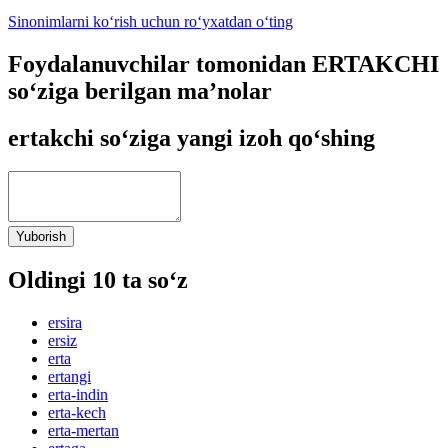
Sinonimlarni ko‘rish uchun ro‘yxatdan o‘ting
Foydalanuvchilar tomonidan ERTAKCHI
so‘ziga berilgan ma’nolar
ertakchi so‘ziga yangi izoh qo‘shing
Yuborish
Oldingi 10 ta so‘z
ersira
ersiz
erta
ertangi
erta-indin
erta-kech
erta-mertan