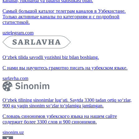
kanallar, ruknlarda va batafsil statistikasi bilan.
Самый большой каталог телеграм каналов в Узбекистане.
Только активные каналы по категориям и с подробной
статистикой.
uztelegram.com
O‘zbek tilida savodli yozishni biz bilan boshlang.
С нами вы научитесь грамотно писать на узбекском языке.
sarlavha.com
O‘zbek tilining sinonimlar lug‘ati. Saytda 3300 tadan ortiq so‘zlar,
900 ga yaqin sinonim so‘zlar to‘plamiga jamlangan.
Словарь синонимов узбекского языка на нашем сайте
содержит более 3300 слов и 900 синонимов.
sinonim.uz