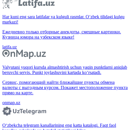
Har kuni eng sara latifalar va kulguli rasmlar. O‘zbek tilidagi kulgu
markazi!
Ежедневно только отборные анекдоты, смешные картинки.
Кузница юмора на узбекском языке!
latifa.uz
Valyutani yuqori kursda almashtirish uchun yaqin punktlarni aniqlab
beruvchi servis. Punkt joylashuvini kartada ko‘rsatadi.
Сервис, помогающий найти ближайшие пункты обмена
валюты с выгодным курсом. Покажет местоположение пункта
прямо на карте.
onmap.uz
O‘zbekcha telegram kanallarining eng katta katalogi. Faqt faol