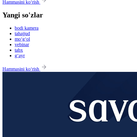
Hammasini ko‘rish
Yangi so'zlar
bodi kamera
tahajjud
mo‘g‘ol
vebinar
tabx
g‘ayr
Hammasini ko‘rish