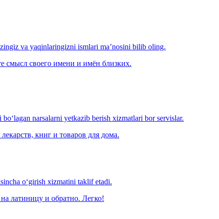
‘zingiz va yaqinlaringizni ismlari ma’nosini bilib oling.
е смысл своего имени и имён близких.
o‘lagan narsalarni yetkazib berish xizmatlari bor servislar.
лекарств, книг и товаров для дома.
ncha o‘girish xizmatini taklif etadi.
на латиницу и обратно. Легко!