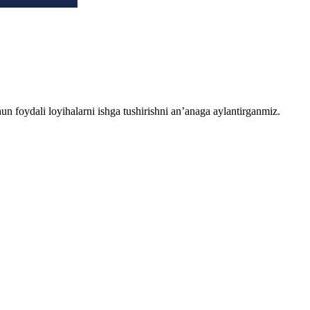
chun foydali loyihalarni ishga tushirishni an’anaga aylantirganmiz.