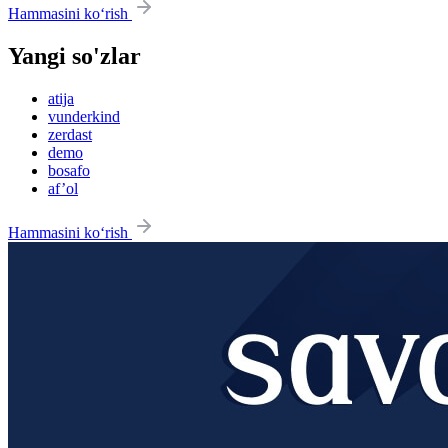
Hammasini ko‘rish
Yangi so'zlar
atija
vunderkind
zerdast
demo
bosafo
af’ol
Hammasini ko‘rish