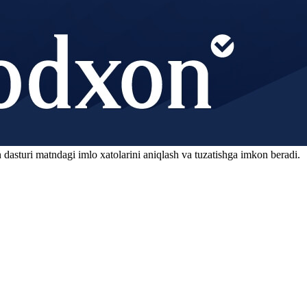
 dasturi matndagi imlo xatolarini aniqlash va tuzatishga imkon beradi.