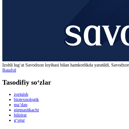
Izohli lugʻat
Savodxon
loyihasi bilan hamkorlikda yaratildi. Savodxon
Batafsil
Tasodifiy so‘zlar
zoriqish
biotexnologik
maʼdan
gimnastikachi
hilpirat
g‘ujur