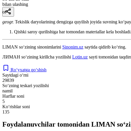
bilan ulashing
ot
geogr.
Tekislik daryolarining dengizga quyilish joyida suvning koʻpayi
Qishki saroy qurilishiga har tomondan materiallar kela boshladi
LIMAN
so‘zining sinonimlarini
Sinonim.uz
saytida qidirib ko‘ring.
ЛИМАН
so‘zining kirillcha yozilishi
Lotin.uz
sayti tomonidan taqdim
Ro‘yxatga qo‘shish
Saytdagi o‘rni
29839
So‘zning teskari yozilishi
namil
Harflar soni
5
Ko‘rishlar soni
135
Foydalanuvchilar tomonidan LIMAN so‘zi