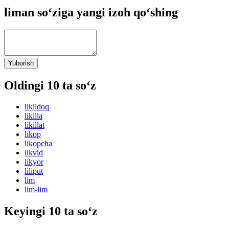
liman so‘ziga yangi izoh qo‘shing
Yuborish
Oldingi 10 ta so‘z
likildoq
likilla
likillat
likop
likopcha
likvid
likyor
liliput
lim
lim-lim
Keyingi 10 ta so‘z