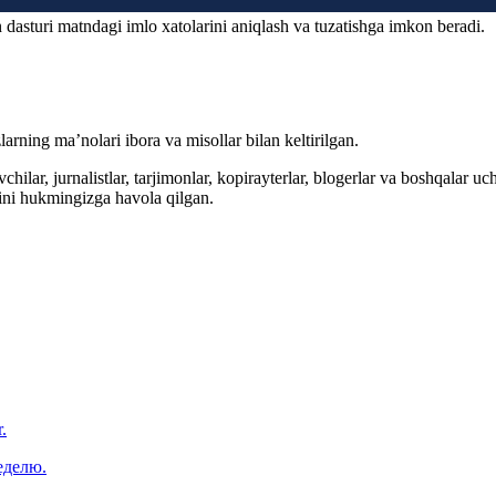
 dasturi matndagi imlo xatolarini aniqlash va tuzatishga imkon beradi.
arning ma’nolari ibora va misollar bilan keltirilgan.
hilar, jurnalistlar, tarjimonlar, kopirayterlar, blogerlar va boshqalar u
ini hukmingizga havola qilgan.
.
еделю.