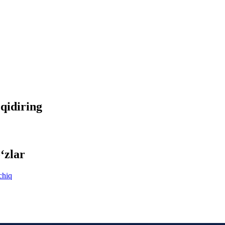
 qidiring
‘zlar
chiq