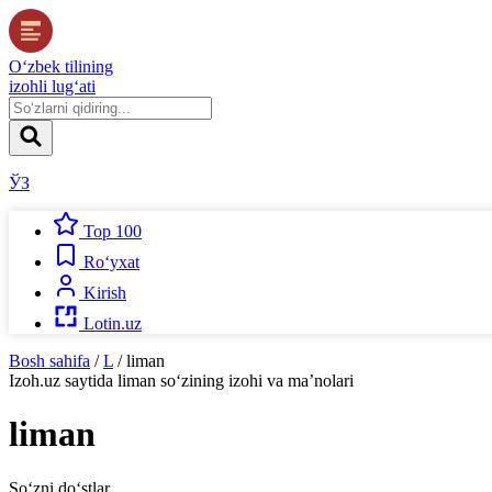
O‘zbek tilining
izohli lug‘ati
ЎЗ
Top 100
Ro‘yxat
Kirish
Lotin.uz
Bosh sahifa
/
L
/
liman
Izoh.uz
saytida
liman
so‘zining izohi va ma’nolari
liman
So‘zni do‘stlar