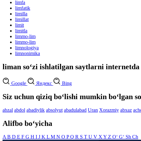
limfa
limfatik
limilla
limillat
limit
limitla
limmo-lim
limmo-lim
limnologiya
limnonimika
liman so‘zi ishlatilgan saytlarni internetda
Google
Яндекс
Bing
Siz uchun qiziq bo‘lishi mumkin bo‘lgan so
abzal
abdol
abadiylik
absolyut
abadulabad
Uran
Xorazmiy
abxaz
ach
Alifbo bo‘yicha
A
B
D
E
F
G
H
I
J
K
L
M
N
O
P
Q
R
S
T
U
V
X
Y
Z
O‘
G‘
Sh
Ch