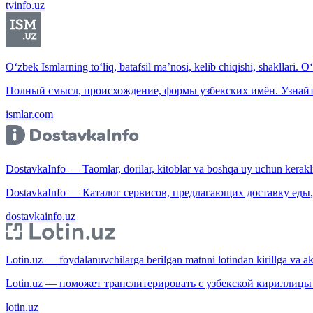
tvinfo.uz
O‘zbek Ismlarning to‘liq, batafsil ma’nosi, kelib chiqishi, shakllari. O
Полный смысл, происхождение, формы узбекских имён. Узнайт
ismlar.com
DostavkaInfo — Taomlar, dorilar, kitoblar va boshqa uy uchun kerakli b
DostavkaInfo — Каталог сервисов, предлагающих доставку еды, 
dostavkainfo.uz
Lotin.uz — foydalanuvchilarga berilgan matnni lotindan kirillga va aksi
Lotin.uz — поможет транслитерировать с узбекской кириллицы 
lotin.uz