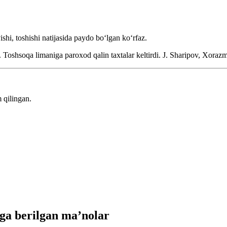
shi, toshishi natijasida paydo boʻlgan koʻrfaz.
. Toshsoqa limaniga paroxod qalin taxtalar keltirdi.
J. Sharipov, Xoraz
 qilingan.
ga berilgan ma’nolar