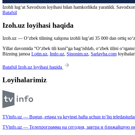
Izohli lugʻat
Savodxon
loyihasi bilan hamkorlikda yaratildi. Savodxon
Batafsil
Izoh.uz loyihasi haqida
Izoh.uz — O‘zbek tilining xalqona izohli lug‘ati 35 000 dan ortiq so‘zl
Yillar davomida “O‘zbek tili kuni”ga bag‘ishlab, o‘zbek tilini o‘rganuvc
Bizning jamoa
Lotin.uz
,
Imlo.uz
,
Sinonim.uz
,
Sarlavha.com
loyihalar
Batafsil Izoh.uz loyihasi haqida
Loyihalarimiz
TVinfo.uz — Bugun, ertaga va keyingi hafta uchun to‘liq teledasturlar
TVinfo.uz — Телепрограмма на сегодня, завтра и ближайшую н