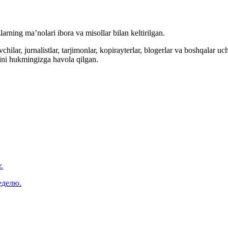
arning ma’nolari ibora va misollar bilan keltirilgan.
hilar, jurnalistlar, tarjimonlar, kopirayterlar, blogerlar va boshqalar u
ini hukmingizga havola qilgan.
.
еделю.