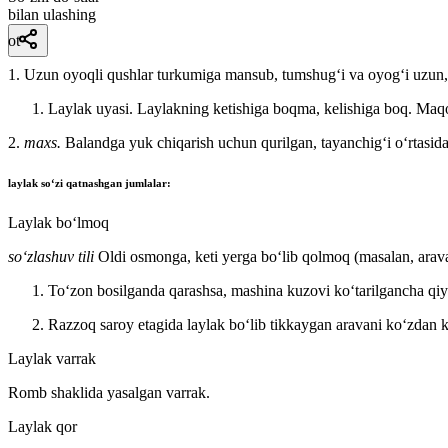
bilan ulashing
ot
1. Uzun oyoqli qushlar turkumiga mansub, tumshugʻi va oyogʻi uzun, p
Laylak uyasi. Laylakning ketishiga boqma, kelishiga boq.
Maq
2.
maxs.
Balandga yuk chiqarish uchun qurilgan, tayanchigʻi oʻrtasi
laylak
soʻzi qatnashgan jumlalar:
Laylak boʻlmoq
so‘zlashuv tili
Oldi osmonga, keti yerga boʻlib qolmoq (masalan, arav
Toʻzon bosilganda qarashsa, mashina kuzovi koʻtarilgancha qiy
Razzoq saroy etagida laylak boʻlib tikkaygan aravani koʻzdan
Laylak varrak
Romb shaklida yasalgan varrak.
Laylak qor