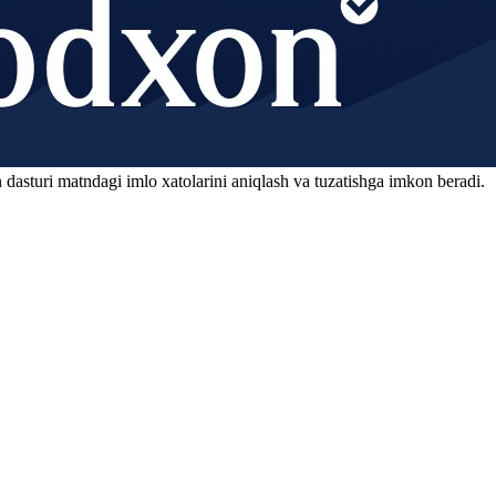
 dasturi matndagi imlo xatolarini aniqlash va tuzatishga imkon beradi.