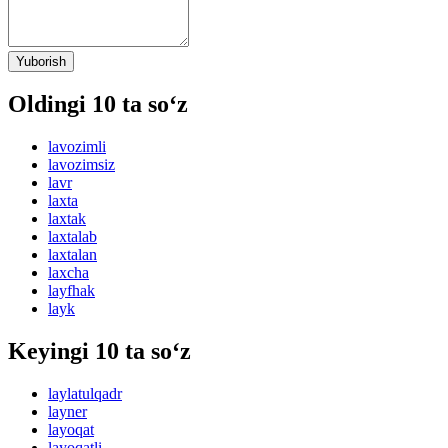
Yuborish
Oldingi 10 ta so‘z
lavozimli
lavozimsiz
lavr
laxta
laxtak
laxtalab
laxtalan
laxcha
layfhak
layk
Keyingi 10 ta so‘z
laylatulqadr
layner
layoqat
layoqatli