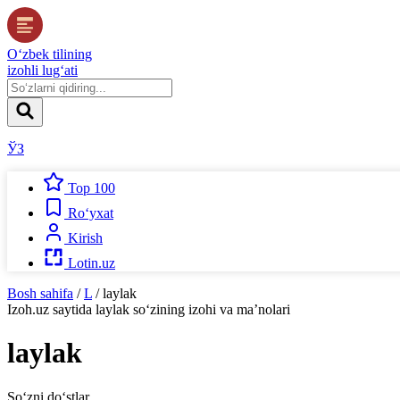
O‘zbek tilining
izohli lug‘ati
ЎЗ
Top 100
Ro‘yxat
Kirish
Lotin.uz
Bosh sahifa
/
L
/
laylak
Izoh.uz
saytida
laylak
so‘zining izohi va ma’nolari
laylak
So‘zni do‘stlar