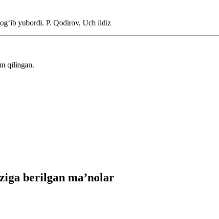
yogʻib yubordi.
P. Qodirov, Uch ildiz
m qilingan.
iga berilgan ma’nolar