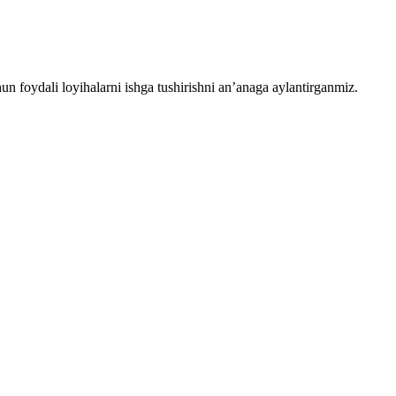
chun foydali loyihalarni ishga tushirishni an’anaga aylantirganmiz.