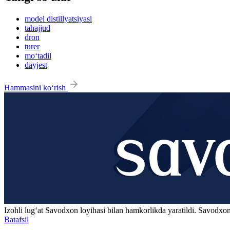
model distillyatsiyasi
tahajjud
dron
turer
mo‘tadil
dayjest
Hammasini ko‘rish
Izohli lugʻat
Savodxon
loyihasi bilan hamkorlikda yaratildi. Savodxon
Batafsil