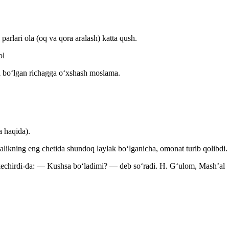
arlari ola (oq va qora aralash) katta qush.
ol
da boʻlgan richagga oʻxshash moslama.
a haqida).
alikning eng chetida shundoq laylak boʻlganicha, omonat turib qolibdi.
 kechirdi-da: — Kushsa boʻladimi? — deb soʻradi.
H. Gʻulom, Mashʼal