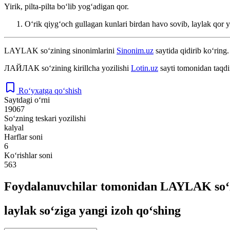
Yirik, pilta-pilta boʻlib yogʻadigan qor.
Oʻrik qiygʻoch gullagan kunlari birdan havo sovib, laylak qor 
LAYLAK
so‘zining sinonimlarini
Sinonim.uz
saytida qidirib ko‘ring.
ЛАЙЛАК
so‘zining kirillcha yozilishi
Lotin.uz
sayti tomonidan taqdi
Ro‘yxatga qo‘shish
Saytdagi o‘rni
19067
So‘zning teskari yozilishi
kalyal
Harflar soni
6
Ko‘rishlar soni
563
Foydalanuvchilar tomonidan LAYLAK so‘z
laylak so‘ziga yangi izoh qo‘shing