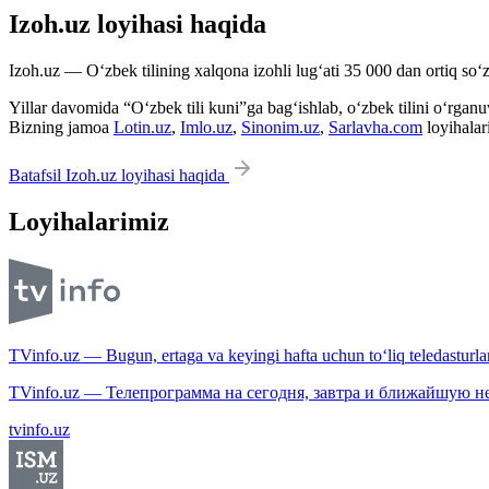
Izoh.uz loyihasi haqida
Izoh.uz — O‘zbek tilining xalqona izohli lug‘ati 35 000 dan ortiq so‘zl
Yillar davomida “O‘zbek tili kuni”ga bag‘ishlab, o‘zbek tilini o‘rganuvc
Bizning jamoa
Lotin.uz
,
Imlo.uz
,
Sinonim.uz
,
Sarlavha.com
loyihalar
Batafsil Izoh.uz loyihasi haqida
Loyihalarimiz
TVinfo.uz — Bugun, ertaga va keyingi hafta uchun to‘liq teledasturlar
TVinfo.uz — Телепрограмма на сегодня, завтра и ближайшую н
tvinfo.uz