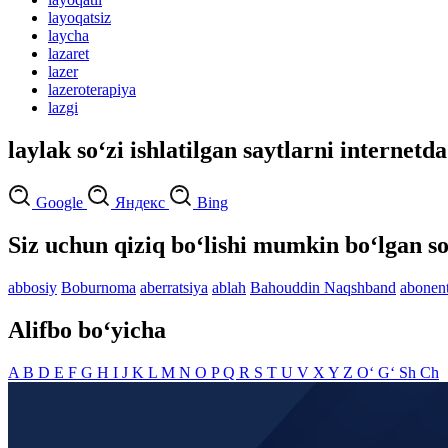
layoqatsiz
laycha
lazaret
lazer
lazeroterapiya
lazgi
laylak so‘zi ishlatilgan saytlarni internetda
Google
Яндекс
Bing
Siz uchun qiziq bo‘lishi mumkin bo‘lgan so
abbosiy
Boburnoma
aberratsiya
ablah
Bahouddin Naqshband
abonen
Alifbo bo‘yicha
A
B
D
E
F
G
H
I
J
K
L
M
N
O
P
Q
R
S
T
U
V
X
Y
Z
O‘
G‘
Sh
Ch