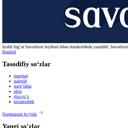
Izohli lugʻat
Savodxon
loyihasi bilan hamkorlikda yaratildi. Savodxon
Batafsil
Tasodifiy so‘zlar
marshal
paleolit
qarg‘ishla
uloq
rizq-ro‘z
taxiatoshlik
Hammasini ko‘rish
Yangi so'zlar