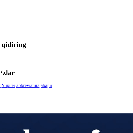
 qidiring
‘zlar
t
Yupiter
abbreviatura
abajur