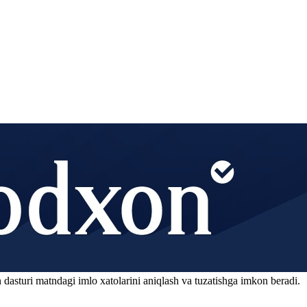
 dasturi matndagi imlo xatolarini aniqlash va tuzatishga imkon beradi.