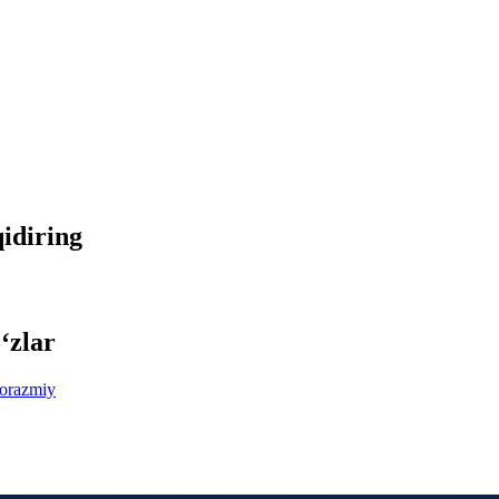
qidiring
‘zlar
orazmiy