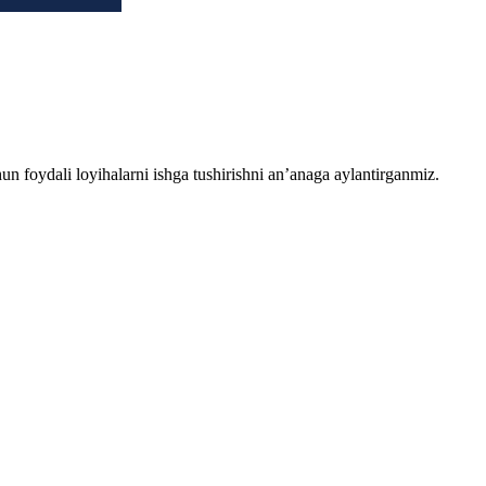
chun foydali loyihalarni ishga tushirishni an’anaga aylantirganmiz.