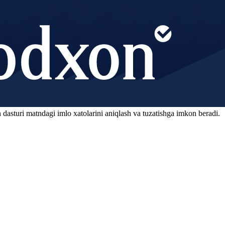
 dasturi matndagi imlo xatolarini aniqlash va tuzatishga imkon beradi.