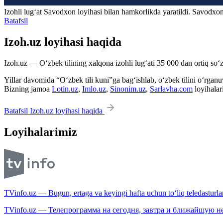
Izohli lugʻat
Savodxon
loyihasi bilan hamkorlikda yaratildi. Savodxon
Batafsil
Izoh.uz loyihasi haqida
Izoh.uz — O‘zbek tilining xalqona izohli lug‘ati 35 000 dan ortiq so‘zl
Yillar davomida “O‘zbek tili kuni”ga bag‘ishlab, o‘zbek tilini o‘rganuvc
Bizning jamoa
Lotin.uz
,
Imlo.uz
,
Sinonim.uz
,
Sarlavha.com
loyihalar
Batafsil Izoh.uz loyihasi haqida
Loyihalarimiz
TVinfo.uz — Bugun, ertaga va keyingi hafta uchun to‘liq teledasturlar
TVinfo.uz — Телепрограмма на сегодня, завтра и ближайшую н