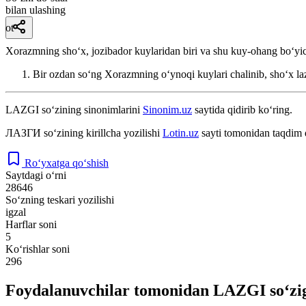
bilan ulashing
ot
Xorazmning shoʻx, jozibador kuylaridan biri va shu kuy-ohang boʻyich
Bir ozdan soʻng Xorazmning oʻynoqi kuylari chalinib, shoʻx la
LAZGI
so‘zining sinonimlarini
Sinonim.uz
saytida qidirib ko‘ring.
ЛАЗГИ
so‘zining kirillcha yozilishi
Lotin.uz
sayti tomonidan taqdim 
Ro‘yxatga qo‘shish
Saytdagi o‘rni
28646
So‘zning teskari yozilishi
igzal
Harflar soni
5
Ko‘rishlar soni
296
Foydalanuvchilar tomonidan LAZGI so‘zig