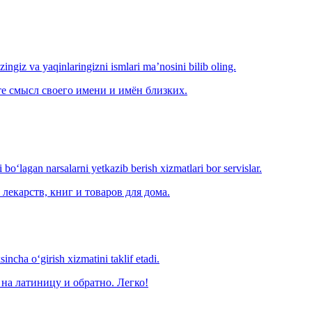
‘zingiz va yaqinlaringizni ismlari ma’nosini bilib oling.
е смысл своего имени и имён близких.
o‘lagan narsalarni yetkazib berish xizmatlari bor servislar.
лекарств, книг и товаров для дома.
ncha o‘girish xizmatini taklif etadi.
на латиницу и обратно. Легко!