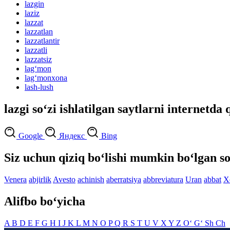
lazgin
laziz
lazzat
lazzatlan
lazzatlantir
lazzatli
lazzatsiz
lag‘mon
lag‘monxona
lash-lush
lazgi so‘zi ishlatilgan saytlarni internetda 
Google
Яндекс
Bing
Siz uchun qiziq bo‘lishi mumkin bo‘lgan so
Venera
abjirlik
Avesto
achinish
aberratsiya
abbreviatura
Uran
abbat
X
Alifbo bo‘yicha
A
B
D
E
F
G
H
I
J
K
L
M
N
O
P
Q
R
S
T
U
V
X
Y
Z
O‘
G‘
Sh
Ch