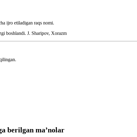
a ijro etiladigan raqs nomi.
zgi boshlandi.
J. Sharipov, Xorazm
qilingan.
a berilgan ma’nolar