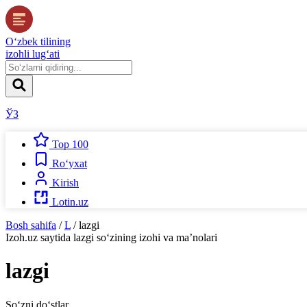
O‘zbek tilining
izohli lug‘ati
ЎЗ
Top 100
Ro‘yxat
Kirish
Lotin.uz
Bosh sahifa
/
L
/
lazgi
Izoh.uz
saytida
lazgi
so‘zining izohi va ma’nolari
lazgi
So‘zni do‘stlar