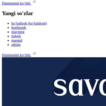
Hammasini ko‘rish
Yangi so'zlar
ko‘kaltosh (ko‘kaldosh)
kusfurush
mayning
hubob
mangal
admin
Hammasini ko‘rish