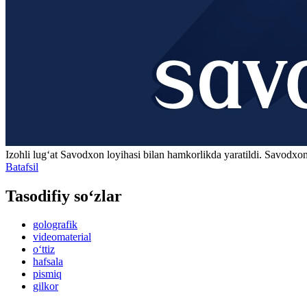
Izohli lugʻat
Savodxon
loyihasi bilan hamkorlikda yaratildi. Savodxon
Batafsil
Tasodifiy so‘zlar
golografik
videomaterial
o‘ttiz
hafsala
pismiq
gilkor