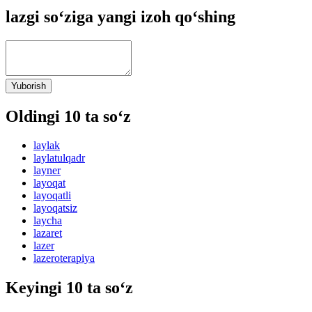
lazgi so‘ziga yangi izoh qo‘shing
Yuborish
Oldingi 10 ta so‘z
laylak
laylatulqadr
layner
layoqat
layoqatli
layoqatsiz
laycha
lazaret
lazer
lazeroterapiya
Keyingi 10 ta so‘z