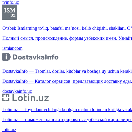
tvinfo.uz
O‘zbek Ismlarning to‘liq, batafsil ma’nosi, kelib chiqishi, shakllari. O
Полный смысл, происхождение, формы узбекских имён. Узнайт
ismlar.com
DostavkaInfo — Taomlar, dorilar, kitoblar va boshqa uy uchun kerakli b
DostavkaInfo — Каталог сервисов, предлагающих доставку еды, 
dostavkainfo.uz
Lotin.uz — foydalanuvchilarga berilgan matnni lotindan kirillga va aksi
Lotin.uz — поможет транслитерировать с узбекской кириллицы 
lotin.uz