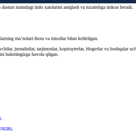
 dasturi matndagi imlo xatolarini aniqlash va tuzatishga imkon beradi.
arning ma’nolari ibora va misollar bilan keltirilgan.
hilar, jurnalistlar, tarjimonlar, kopirayterlar, blogerlar va boshqalar u
ini hukmingizga havola qilgan.
.
еделю.