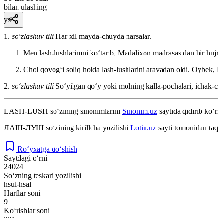
bilan ulashing
ys
1.
so‘zlashuv tili
Har xil mayda-chuyda narsalar.
Men lash-lushlarimni koʻtarib, Madalixon madrasasidan bir huj
Chol qovogʻi soliq holda lash-lushlarini aravadan oldi.
Oybek, 
2.
so‘zlashuv tili
Soʻyilgan qoʻy yoki molning kalla-pochalari, ichak-c
LASH-LUSH
so‘zining sinonimlarini
Sinonim.uz
saytida qidirib ko‘r
ЛАШ-ЛУШ
so‘zining kirillcha yozilishi
Lotin.uz
sayti tomonidan taq
Ro‘yxatga qo‘shish
Saytdagi o‘rni
24024
So‘zning teskari yozilishi
hsul-hsal
Harflar soni
9
Ko‘rishlar soni