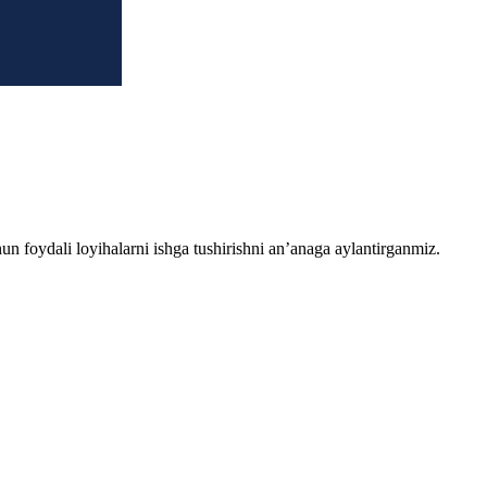
chun foydali loyihalarni ishga tushirishni an’anaga aylantirganmiz.