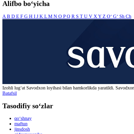
Alifbo bo‘yicha
A
B
D
E
F
G
H
I
J
K
L
M
N
O
P
Q
R
S
T
U
V
X
Y
Z
O‘
G‘
Sh
Ch
Izohli lugʻat
Savodxon
loyihasi bilan hamkorlikda yaratildi. Savodxon
Batafsil
Tasodifiy so‘zlar
qo‘shnay
maftun
jinsdosh