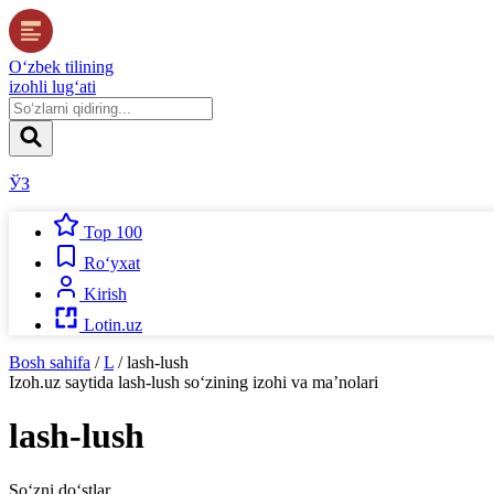
O‘zbek tilining
izohli lug‘ati
ЎЗ
Top 100
Ro‘yxat
Kirish
Lotin.uz
Bosh sahifa
/
L
/
lash-lush
Izoh.uz
saytida
lash-lush
so‘zining izohi va ma’nolari
lash-lush
So‘zni do‘stlar