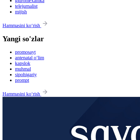
gidromexanika
telejurnalist
mijish
Hammasini ko‘rish
Yangi so'zlar
promosayt
antenatal o‘lim
kapslok
muhmal
sipohigariy
prompt
Hammasini ko‘rish