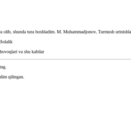
ra olib, shunda tura boshladim.
M. Muhammadjonov, Turmush urinishla
Bolalik
hovoqlari va shu kabilar
ing.
dim qilingan.