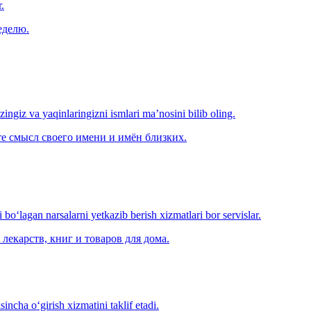
.
еделю.
‘zingiz va yaqinlaringizni ismlari ma’nosini bilib oling.
е смысл своего имени и имён близких.
o‘lagan narsalarni yetkazib berish xizmatlari bor servislar.
лекарств, книг и товаров для дома.
ncha o‘girish xizmatini taklif etadi.