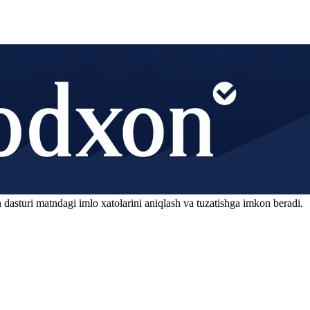
 dasturi matndagi imlo xatolarini aniqlash va tuzatishga imkon beradi.