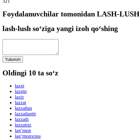
321
Foydalanuvchilar tomonidan LASH-LUSH s
lash-lush so‘ziga yangi izoh qo‘shing
Yuborish
Oldingi 10 ta so‘z
lazgi
lazgin
laziz
lazzat
lazzatlan
lazzatlantir
lazzatli
lazzatsiz
lag‘mon
lag‘monxona