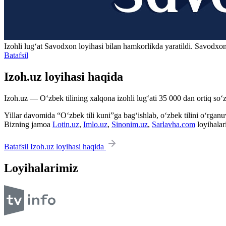
Izohli lugʻat
Savodxon
loyihasi bilan hamkorlikda yaratildi. Savodxon
Batafsil
Izoh.uz loyihasi haqida
Izoh.uz — O‘zbek tilining xalqona izohli lug‘ati 35 000 dan ortiq so‘zl
Yillar davomida “O‘zbek tili kuni”ga bag‘ishlab, o‘zbek tilini o‘rganuvc
Bizning jamoa
Lotin.uz
,
Imlo.uz
,
Sinonim.uz
,
Sarlavha.com
loyihalar
Batafsil Izoh.uz loyihasi haqida
Loyihalarimiz