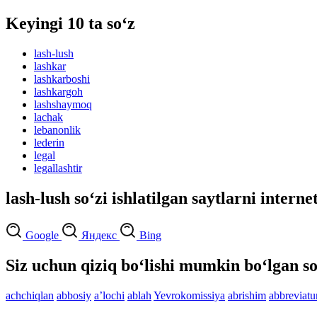
Keyingi 10 ta so‘z
lash-lush
lashkar
lashkarboshi
lashkargoh
lashshaymoq
lachak
lebanonlik
lederin
legal
legallashtir
lash-lush so‘zi ishlatilgan saytlarni interne
Google
Яндекс
Bing
Siz uchun qiziq bo‘lishi mumkin bo‘lgan so
achchiqlan
abbosiy
aʼlochi
ablah
Yevrokomissiya
abrishim
abbreviatu