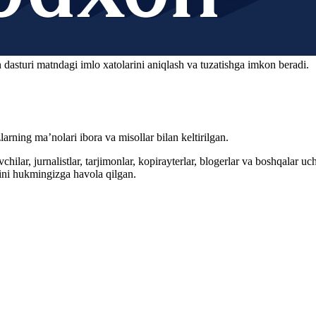
 dasturi matndagi imlo xatolarini aniqlash va tuzatishga imkon beradi.
arning ma’nolari ibora va misollar bilan keltirilgan.
hilar, jurnalistlar, tarjimonlar, kopirayterlar, blogerlar va boshqalar u
ini hukmingizga havola qilgan.