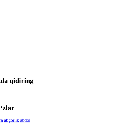
tda qidiring
‘zlar
ra
abgorlik
abdol