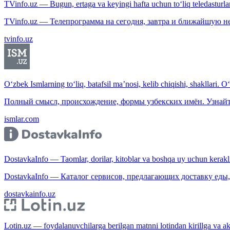
TVinfo.uz — Bugun, ertaga va keyingi hafta uchun to‘liq teledasturlar
TVinfo.uz — Телепрограмма на сегодня, завтра и ближайшую н
tvinfo.uz
O‘zbek Ismlarning to‘liq, batafsil ma’nosi, kelib chiqishi, shakllari. O
Полный смысл, происхождение, формы узбекских имён. Узнайт
ismlar.com
DostavkaInfo — Taomlar, dorilar, kitoblar va boshqa uy uchun kerakli b
DostavkaInfo — Каталог сервисов, предлагающих доставку еды, 
dostavkainfo.uz
Lotin.uz — foydalanuvchilarga berilgan matnni lotindan kirillga va aksi