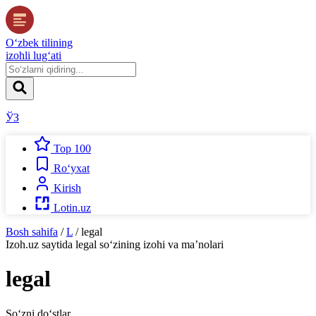
O‘zbek tilining
izohli lug‘ati
ЎЗ
Top 100
Ro‘yxat
Kirish
Lotin.uz
Bosh sahifa
/
L
/
legal
Izoh.uz
saytida
legal
so‘zining izohi va ma’nolari
legal
So‘zni do‘stlar