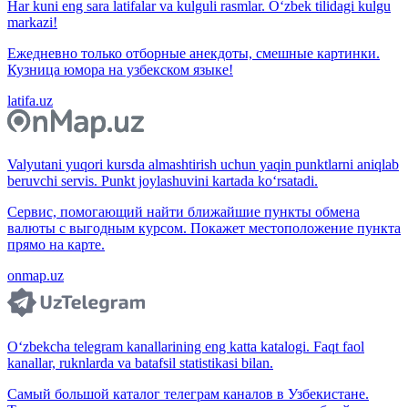
Har kuni eng sara latifalar va kulguli rasmlar. O‘zbek tilidagi kulgu
markazi!
Ежедневно только отборные анекдоты, смешные картинки.
Кузница юмора на узбекском языке!
latifa.uz
Valyutani yuqori kursda almashtirish uchun yaqin punktlarni aniqlab
beruvchi servis. Punkt joylashuvini kartada ko‘rsatadi.
Сервис, помогающий найти ближайшие пункты обмена
валюты с выгодным курсом. Покажет местоположение пункта
прямо на карте.
onmap.uz
O‘zbekcha telegram kanallarining eng katta katalogi. Faqt faol
kanallar, ruknlarda va batafsil statistikasi bilan.
Самый большой каталог телеграм каналов в Узбекистане.