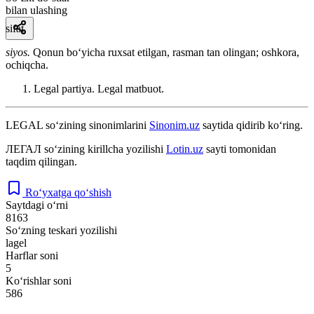
bilan ulashing
sifat
siyos.
Qonun boʻyicha ruxsat etilgan, rasman tan olingan; oshkora,
ochiqcha.
Legal partiya. Legal matbuot.
LEGAL
so‘zining sinonimlarini
Sinonim.uz
saytida qidirib ko‘ring.
ЛЕГАЛ
so‘zining kirillcha yozilishi
Lotin.uz
sayti tomonidan
taqdim qilingan.
Ro‘yxatga qo‘shish
Saytdagi o‘rni
8163
So‘zning teskari yozilishi
lagel
Harflar soni
5
Ko‘rishlar soni
586