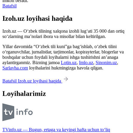
imkon beradi.
Batafsil
Izoh.uz loyihasi haqida
Izoh.uz — O‘zbek tilining xalqona izohli lug‘ati 35 000 dan ortiq
so‘zlarning ma’nolari ibora va misollar bilan keltirilgan.
Yillar davomida “O‘zbek tili kuni”ga bag‘ishlab, o‘zbek tilini
o‘rganuvchilar, jurnalistlar, tarjimonlar, kopirayterlar, blogerlar va
boshqalar uchun foydali loyihalarni ishga tushirishni an’anaga
aylantirganmiz. Bizning jamoa
Lotin.uz
,
Imlo.uz
,
Sinonim.uz
,
Sarlavha.com
loyihalarini hukmingizga havola qilgan.
Batafsil Izoh.uz loyihasi haqida
Loyihalarimiz
TVinfo.uz — Bugun, ertaga va keyingi hafta uchun to‘liq