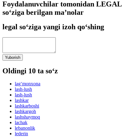
Foydalanuvchilar tomonidan LEGAL
so‘ziga berilgan ma’nolar
legal so‘ziga yangi izoh qo‘shing
Yuborish
Oldingi 10 ta so‘z
lag‘monxona
lash-lush
lash-lush
lashkar
lashkarboshi
lashkargoh
lashshaymoq
lachak
lebanonlik
lederin