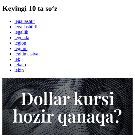
Keyingi 10 ta so‘z
legallashtir
legallashtiril
legallik
legenda
legion
legitim
legitimatsiya
lek
lekalo
lekin