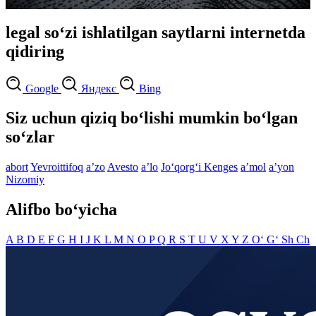
legal so‘zi ishlatilgan saytlarni internetda
qidiring
Google
Яндекс
Bing
Siz uchun qiziq bo‘lishi mumkin bo‘lgan
so‘zlar
abort
Yevroittifoq
aʼzo
Avesto
aʼlo
Jo‘qorg‘i Kenges
aʼmol
aʼyon
Nizomiy
Alifbo bo‘yicha
A
B
D
E
F
G
H
I
J
K
L
M
N
O
P
Q
R
S
T
U
V
X
Y
Z
O‘
G‘
Sh
Ch