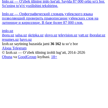
Imlo.uz — O'zbek tilining imlo lug'ati. Saytda 87 000 ortiq so'z bor.
So'zning to'g'ri yozilishini tekshiring.
Imlo.uz — Орфографический словарь узбекского языка
позволяющий проверить правописание узбекских слов на
латинице и кириллице. В базе более 87 000 слов.
imlo.uz
ibora.uz
salsa.uz
skripka.uz
slovo.uz
television.uz
vatt.uz
iboralar.uz
resumes.uz
havo.uz
Izoh.uz saytining bazasida jami
36 162
ta so‘z bor
Aloqa
Telegram
© Izoh.uz — O‘zbek tilining izohli lug‘ati, 2014–2026
Obuna
va
GoodGroup
loyihasi.
18+