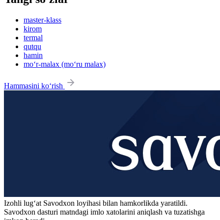
master-klass
kirom
termal
qutqu
hamin
mo‘r-malax (mo‘ru malax)
Hammasini ko‘rish
Izohli lugʻat
Savodxon
loyihasi bilan hamkorlikda yaratildi.
Savodxon dasturi matndagi imlo xatolarini aniqlash va tuzatishga