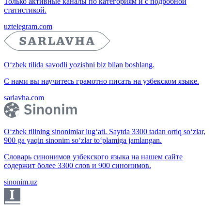
Только активные каналы по категориям и с подробной
статистикой.
uztelegram.com
O‘zbek tilida savodli yozishni biz bilan boshlang.
С нами вы научитесь грамотно писать на узбекском языке.
sarlavha.com
O‘zbek tilining sinonimlar lug‘ati. Saytda 3300 tadan ortiq so‘zlar,
900 ga yaqin sinonim so‘zlar to‘plamiga jamlangan.
Словарь синонимов узбекского языка на нашем сайте
содержит более 3300 слов и 900 синонимов.
sinonim.uz