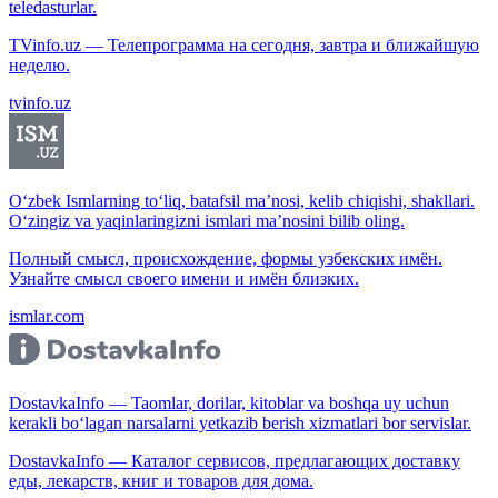
teledasturlar.
TVinfo.uz — Телепрограмма на сегодня, завтра и ближайшую
неделю.
tvinfo.uz
O‘zbek Ismlarning to‘liq, batafsil ma’nosi, kelib chiqishi, shakllari.
O‘zingiz va yaqinlaringizni ismlari ma’nosini bilib oling.
Полный смысл, происхождение, формы узбекских имён.
Узнайте смысл своего имени и имён близких.
ismlar.com
DostavkaInfo — Taomlar, dorilar, kitoblar va boshqa uy uchun
kerakli bo‘lagan narsalarni yetkazib berish xizmatlari bor servislar.
DostavkaInfo — Каталог сервисов, предлагающих доставку
еды, лекарств, книг и товаров для дома.