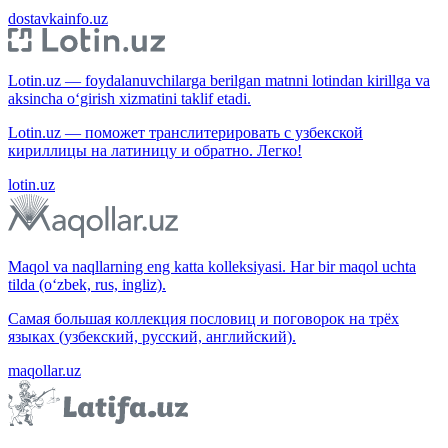
dostavkainfo.uz
Lotin.uz — foydalanuvchilarga berilgan matnni lotindan kirillga va
aksincha o‘girish xizmatini taklif etadi.
Lotin.uz — поможет транслитерировать с узбекской
кириллицы на латиницу и обратно. Легко!
lotin.uz
Maqol va naqllarning eng katta kolleksiyasi. Har bir maqol uchta
tilda (o‘zbek, rus, ingliz).
Самая большая коллекция пословиц и поговорок на трёх
языках (узбекский, русский, английский).
maqollar.uz