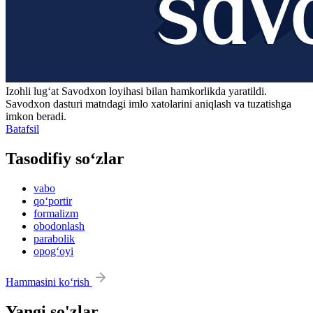
Izohli lugʻat
Savodxon
loyihasi bilan hamkorlikda yaratildi.
Savodxon dasturi matndagi imlo xatolarini aniqlash va tuzatishga
imkon beradi.
Batafsil
Tasodifiy so‘zlar
vabo
qo‘portir
formalizm
obodonlash
parabolik
opog‘oyi
Hammasini ko‘rish
Yangi so'zlar