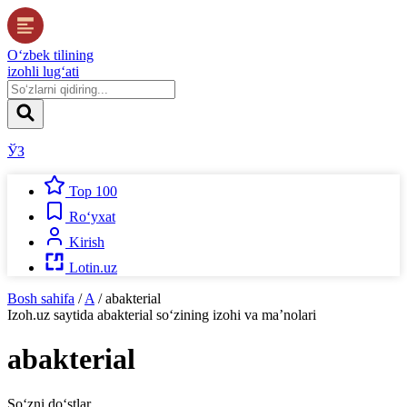
O‘zbek tilining
izohli lug‘ati
ЎЗ
Top 100
Ro‘yxat
Kirish
Lotin.uz
Bosh sahifa
/
A
/
abakterial
Izoh.uz
saytida
abakterial
so‘zining izohi va ma’nolari
abakterial
So‘zni do‘stlar