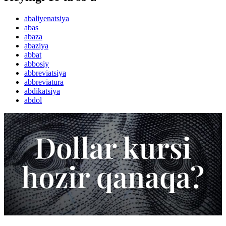
abaliyenatsiya
abas
abaza
abaziya
abbat
abbosiy
abbreviatsiya
abbreviatura
abdikatsiya
abdol