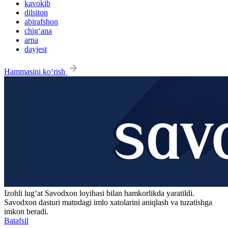
kavokib
dilsiton
abirafshon
chig‘ana
arna
dayjest
Hammasini ko‘rish
Izohli lugʻat
Savodxon
loyihasi bilan hamkorlikda yaratildi.
Savodxon dasturi matndagi imlo xatolarini aniqlash va tuzatishga
imkon beradi.
Batafsil