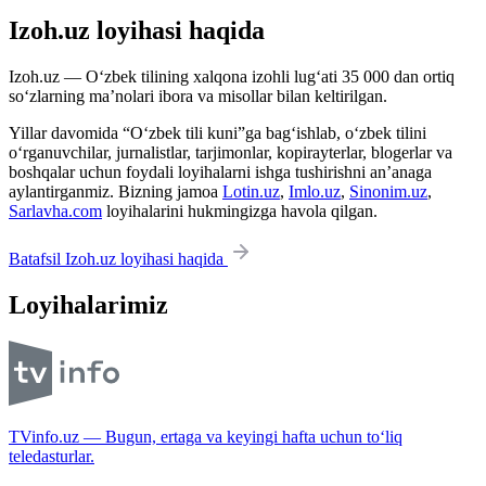
Izoh.uz loyihasi haqida
Izoh.uz — O‘zbek tilining xalqona izohli lug‘ati 35 000 dan ortiq
so‘zlarning ma’nolari ibora va misollar bilan keltirilgan.
Yillar davomida “O‘zbek tili kuni”ga bag‘ishlab, o‘zbek tilini
o‘rganuvchilar, jurnalistlar, tarjimonlar, kopirayterlar, blogerlar va
boshqalar uchun foydali loyihalarni ishga tushirishni an’anaga
aylantirganmiz. Bizning jamoa
Lotin.uz
,
Imlo.uz
,
Sinonim.uz
,
Sarlavha.com
loyihalarini hukmingizga havola qilgan.
Batafsil Izoh.uz loyihasi haqida
Loyihalarimiz
TVinfo.uz — Bugun, ertaga va keyingi hafta uchun to‘liq
teledasturlar.