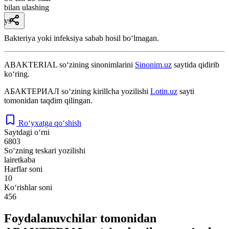
bilan ulashing
ys
Bakteriya yoki infeksiya sabab hosil boʻlmagan.
ABAKTERIAL
so‘zining sinonimlarini
Sinonim.uz
saytida qidirib
ko‘ring.
АБАКТЕРИАЛ
so‘zining kirillcha yozilishi
Lotin.uz
sayti
tomonidan taqdim qilingan.
Ro‘yxatga qo‘shish
Saytdagi o‘rni
6803
So‘zning teskari yozilishi
lairetkaba
Harflar soni
10
Ko‘rishlar soni
456
Foydalanuvchilar tomonidan