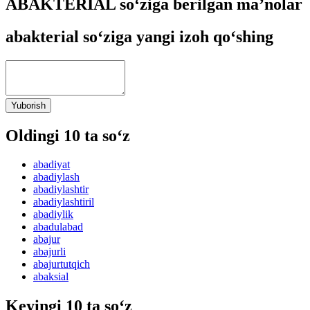
ABAKTERIAL so‘ziga berilgan ma’nolar
abakterial so‘ziga yangi izoh qo‘shing
Yuborish
Oldingi 10 ta so‘z
abadiyat
abadiylash
abadiylashtir
abadiylashtiril
abadiylik
abadulabad
abajur
abajurli
abajurtutqich
abaksial
Keyingi 10 ta so‘z