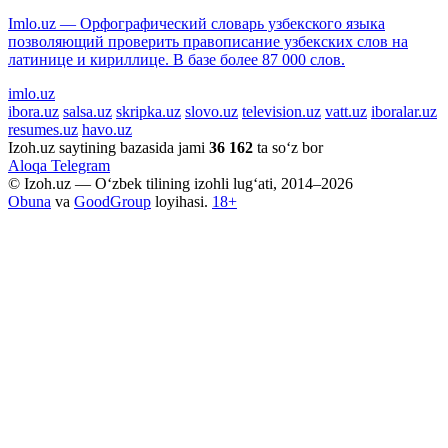
Imlo.uz — Орфографический словарь узбекского языка
позволяющий проверить правописание узбекских слов на
латинице и кириллице. В базе более 87 000 слов.
imlo.uz
ibora.uz
salsa.uz
skripka.uz
slovo.uz
television.uz
vatt.uz
iboralar.uz
resumes.uz
havo.uz
Izoh.uz saytining bazasida jami
36 162
ta so‘z bor
Aloqa
Telegram
© Izoh.uz — O‘zbek tilining izohli lug‘ati, 2014–2026
Obuna
va
GoodGroup
loyihasi.
18+