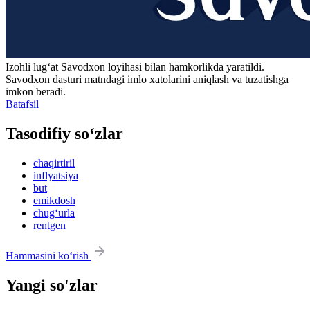
Izohli lugʻat
Savodxon
loyihasi bilan hamkorlikda yaratildi.
Savodxon dasturi matndagi imlo xatolarini aniqlash va tuzatishga
imkon beradi.
Batafsil
Tasodifiy so‘zlar
chaqirtiril
inflyatsiya
but
emikdosh
chug‘urla
rentgen
Hammasini ko‘rish
Yangi so'zlar