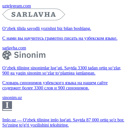
uztelegram.com
O‘zbek tilida savodli yozishni biz bilan boshlang.
С нами вы научитесь грамотно писать на узбекском языке.
sarlavha.com
O‘zbek tilining sinonimlar lug‘ati. Saytda 3300 tadan ortiq so‘zlar,
900 ga yaqin sinonim so‘zlar to‘plamiga jamlangan.
Словарь синонимов узбекского языка на нашем сайте
содержит более 3300 слов и 900 синонимов.
sinonim.uz
Imlo.uz — O'zbek tilining imlo lug'ati. Saytda 87 000 ortiq so'z bor.
So'zning to'g'ri yozilishini tekshiring.