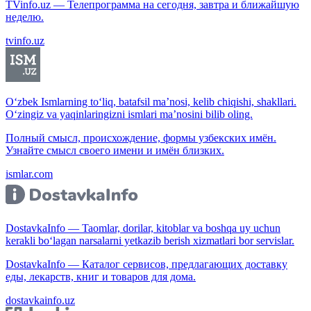
TVinfo.uz — Телепрограмма на сегодня, завтра и ближайшую
неделю.
tvinfo.uz
O‘zbek Ismlarning to‘liq, batafsil ma’nosi, kelib chiqishi, shakllari.
O‘zingiz va yaqinlaringizni ismlari ma’nosini bilib oling.
Полный смысл, происхождение, формы узбекских имён.
Узнайте смысл своего имени и имён близких.
ismlar.com
DostavkaInfo — Taomlar, dorilar, kitoblar va boshqa uy uchun
kerakli bo‘lagan narsalarni yetkazib berish xizmatlari bor servislar.
DostavkaInfo — Каталог сервисов, предлагающих доставку
еды, лекарств, книг и товаров для дома.
dostavkainfo.uz