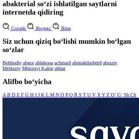
abakterial so‘zi ishlatilgan saytlarni
internetda qidiring
Google
Яндекс
Bing
Siz uchun qiziq bo‘lishi mumkin bo‘lgan
so‘zlar
Behbudiy
abgor
ablahona
achinarli
abstraktlashtiril
abraziv
Merkuriy
Minorayi Kalon
abbat
Alifbo bo‘yicha
A
B
D
E
F
G
H
I
J
K
L
M
N
O
P
Q
R
S
T
U
V
X
Y
Z
O‘
G‘
Sh
Ch