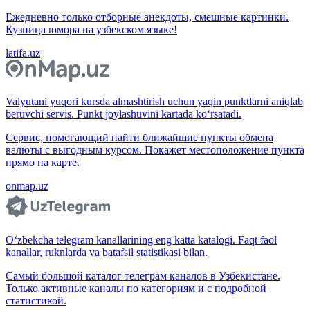
Ежедневно только отборные анекдоты, смешные картинки.
Кузница юмора на узбекском языке!
latifa.uz
Valyutani yuqori kursda almashtirish uchun yaqin punktlarni aniqlab
beruvchi servis. Punkt joylashuvini kartada ko‘rsatadi.
Сервис, помогающий найти ближайшие пункты обмена
валюты с выгодным курсом. Покажет местоположение пункта
прямо на карте.
onmap.uz
O‘zbekcha telegram kanallarining eng katta katalogi. Faqt faol
kanallar, ruknlarda va batafsil statistikasi bilan.
Самый большой каталог телеграм каналов в Узбекистане.
Только активные каналы по категориям и с подробной
статистикой.