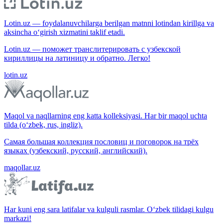
Lotin.uz — foydalanuvchilarga berilgan matnni lotindan kirillga va
aksincha o‘girish xizmatini taklif etadi.
Lotin.uz — поможет транслитерировать с узбекской
кириллицы на латиницу и обратно. Легко!
lotin.uz
Maqol va naqllarning eng katta kolleksiyasi. Har bir maqol uchta
tilda (o‘zbek, rus, ingliz).
Самая большая коллекция пословиц и поговорок на трёх
языках (узбекский, русский, английский).
maqollar.uz
Har kuni eng sara latifalar va kulguli rasmlar. O‘zbek tilidagi kulgu
markazi!