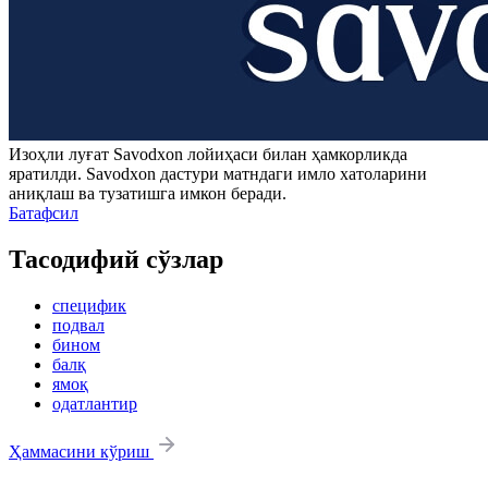
Изоҳли луғат
Savodxon
лойиҳаси билан ҳамкорликда
яратилди.
Savodxon
дастури матндаги имло хатоларини
аниқлаш ва тузатишга имкон беради.
Батафсил
Тасодифий сўзлар
специфик
подвал
бином
балқ
ямоқ
одатлантир
Ҳаммасини кўриш