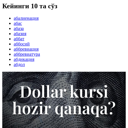
Кейинги 10 та сўз
абалиенация
абас
абаза
абазия
аббат
аббосий
аббревиация
аббревиатура
абдикация
абдол