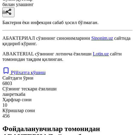
билан улашинг
йс
Бактерия ёки инфекция сабаб ҳосил бўлмаган.
АБАКТЕРИАЛ
сўзининг синонимларини
Sinonim.uz
сайтида
қидириб кўринг.
ABAKTERIAL
сўзининг лотинча ёзилиши
Lotin.uz
сайти
томонидан тақдим қилинган.
Рўйхатга қўшиш
Сайтдаги ўрни
6803
Сўзнинг тескари ёзилиши
лаиреткаба
Ҳарфлар сони
10
Кўришлар сони
456
Фойдаланувчилар томонидан