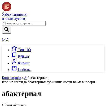
Ўзбек тилининг
изоҳли луғати
O‘Z
Топ 100
Рўйхат
Кириш
Lotin.uz
Бош саҳифа
/
А
/
абактериал
Izoh.uz
сайтида
абактериал
сўзининг изоҳи ва маънолари
абактериал
Сўзни дўстлар