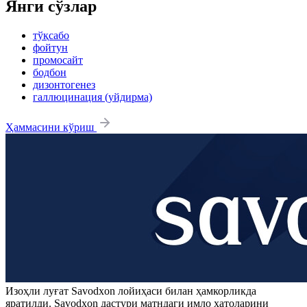
Янги сўзлар
тўқсабо
фойтун
промосайт
бодбон
дизонтогенез
галлюцинация (уйдирма)
Ҳаммасини кўриш
Изоҳли луғат
Savodxon
лойиҳаси билан ҳамкорликда
яратилди.
Savodxon
дастури матндаги имло хатоларини