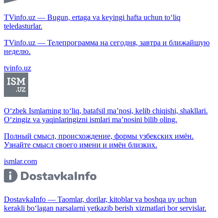
TVinfo.uz — Bugun, ertaga va keyingi hafta uchun to‘liq
teledasturlar.
TVinfo.uz — Телепрограмма на сегодня, завтра и ближайшую
неделю.
tvinfo.uz
O‘zbek Ismlarning to‘liq, batafsil ma’nosi, kelib chiqishi, shakllari.
O‘zingiz va yaqinlaringizni ismlari ma’nosini bilib oling.
Полный смысл, происхождение, формы узбекских имён.
Узнайте смысл своего имени и имён близких.
ismlar.com
DostavkaInfo — Taomlar, dorilar, kitoblar va boshqa uy uchun
kerakli bo‘lagan narsalarni yetkazib berish xizmatlari bor servislar.