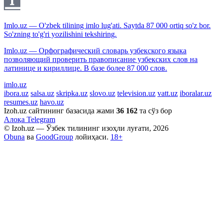
Imlo.uz — O'zbek tilining imlo lug'ati. Saytda 87 000 ortiq so'z bor.
So'zning to'g'ri yozilishini tekshiring.
Imlo.uz — Орфографический словарь узбекского языка
позволяющий проверить правописание узбекских слов на
латинице и кириллице. В базе более 87 000 слов.
imlo.uz
ibora.uz
salsa.uz
skripka.uz
slovo.uz
television.uz
vatt.uz
iboralar.uz
resumes.uz
havo.uz
Izoh.uz сайтининг базасида жами
36 162
та сўз бор
Алоқа
Telegram
© Izoh.uz — Ўзбек тилининг изоҳли луғати, 2026
Obuna
ва
GoodGroup
лойиҳаси.
18+