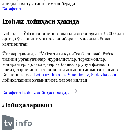
аниқлаш ва тузатишга имкон беради.
Батафсил
Izoh.uz лойиҳаси ҳақида
Izoh.uz — Ўзбек тилининг халқона изоҳли луғати 35 000 дан
ортиқ сўзларнинг маънолари ибора ва мисоллар билан
келтирилган.
Йиллар давомида “Ўзбек тили куни”га бағишлаб, ўзбек
тилини ўрганувчилар, журналистлар, таржимонлар,
копирайтерлар, блогерлар ва бошқалар учун фойдали
лойиҳаларни ишга туширишни анъанага айлантирганмиз.
Бизнинг жамоа
Lotin.uz
,
Imlo.uz
,
Sinonim.uz
,
Sarlavha.com
лойиҳаларини ҳукмингизга ҳавола қилган.
Батафсил Izoh.uz лойиҳаси ҳақида
Лойиҳаларимиз