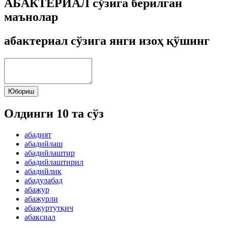
АБАКТЕРИАЛ сўзига берилган
маънолар
абактериал сўзига янги изоҳ қўшинг
Юбориш
Олдинги 10 та сўз
абадият
абадийлаш
абадийлаштир
абадийлаштирил
абадийлик
абадулабад
абажур
абажурли
абажуртутқич
абаксиал