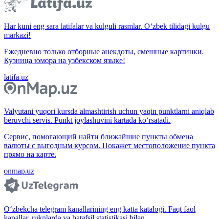
Har kuni eng sara latifalar va kulguli rasmlar. O‘zbek tilidagi kulgu
markazi!
Ежедневно только отборные анекдоты, смешные картинки.
Кузница юмора на узбекском языке!
latifa.uz
Valyutani yuqori kursda almashtirish uchun yaqin punktlarni aniqlab
beruvchi servis. Punkt joylashuvini kartada ko‘rsatadi.
Сервис, помогающий найти ближайшие пункты обмена
валюты с выгодным курсом. Покажет местоположение пункта
прямо на карте.
onmap.uz
O‘zbekcha telegram kanallarining eng katta katalogi. Faqt faol
kanallar, ruknlarda va batafsil statistikasi bilan.