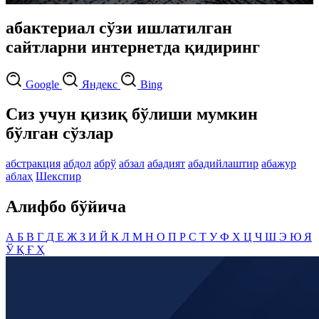
абактериал сўзи ишлатилган
сайтларни интернетда қидиринг
Google
Яндекс
Bing
Сиз учун қизиқ бўлиши мумкин
бўлган сўзлар
абстракция
абдол
абрў
абзал
абадият
абадийлаштир
абажур
аблаҳ
Шекспир
Алифбо бўйича
А
Б
В
Г
Д
Е
Ж
З
И
Й
К
Л
М
Н
О
П
Р
С
Т
У
Ф
Х
Ц
Ч
Ш
Э
Ю
Я
Ў
Қ
Ғ
Ҳ