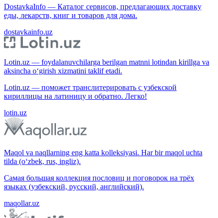
DostavkaInfo — Каталог сервисов, предлагающих доставку
еды, лекарств, книг и товаров для дома.
dostavkainfo.uz
Lotin.uz — foydalanuvchilarga berilgan matnni lotindan kirillga va
aksincha o‘girish xizmatini taklif etadi.
Lotin.uz — поможет транслитерировать с узбекской
кириллицы на латиницу и обратно. Легко!
lotin.uz
Maqol va naqllarning eng katta kolleksiyasi. Har bir maqol uchta
tilda (o‘zbek, rus, ingliz).
Самая большая коллекция пословиц и поговорок на трёх
языках (узбекский, русский, английский).
maqollar.uz