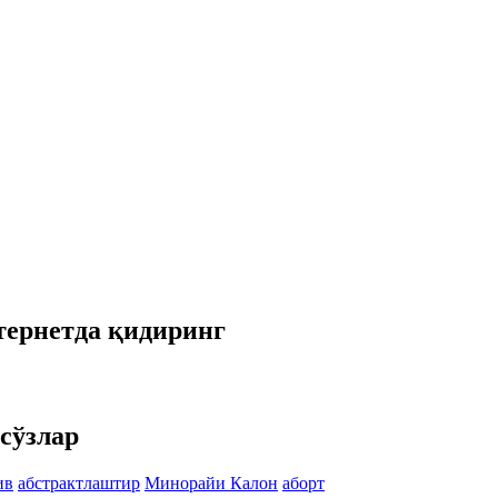
тернетда қидиринг
сўзлар
ив
абстрактлаштир
Минорайи Калон
аборт