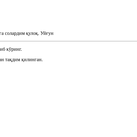
га солардим қулоқ.
Уйғун
иб кўринг.
н тақдим қилинган.