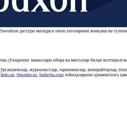
.
Savodxon
дастури матндаги имло хатоларини аниқлаш ва тузати
ртиқ сўзларнинг маънолари ибора ва мисоллар билан келтирилган
 ўрганувчилар, журналистлар, таржимонлар, копирайтерлар, бл
,
Imlo.uz
,
Sinonim.uz
,
Sarlavha.com
лойиҳаларини ҳукмингизга ҳаво