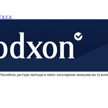
Ў
Қ
Ғ
Ҳ
.
Savodxon
дастури матндаги имло хатоларини аниқлаш ва тузати