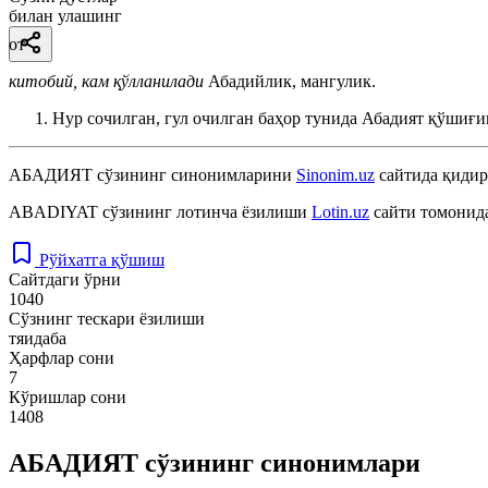
билан улашинг
от
китобий, кам қўлланилади
Абадийлик, мангулик.
Нур сочилган, гул очилган баҳор тунида Абадият қўшиғи
АБАДИЯТ
сўзининг синонимларини
Sinonim.uz
сайтида қидир
ABADIYAT
сўзининг лотинча ёзилиши
Lotin.uz
сайти томонида
Рўйхатга қўшиш
Сайтдаги ўрни
1040
Сўзнинг тескари ёзилиши
тяидаба
Ҳарфлар сони
7
Кўришлар сони
1408
АБАДИЯТ сўзининг синонимлари