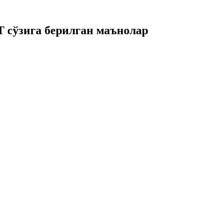
сўзига берилган маънолар