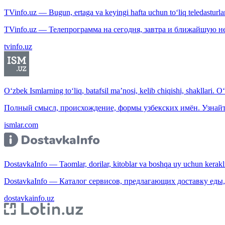
TVinfo.uz — Bugun, ertaga va keyingi hafta uchun to‘liq teledasturlar
TVinfo.uz — Телепрограмма на сегодня, завтра и ближайшую н
tvinfo.uz
O‘zbek Ismlarning to‘liq, batafsil ma’nosi, kelib chiqishi, shakllari. O
Полный смысл, происхождение, формы узбекских имён. Узнайт
ismlar.com
DostavkaInfo — Taomlar, dorilar, kitoblar va boshqa uy uchun kerakli b
DostavkaInfo — Каталог сервисов, предлагающих доставку еды, 
dostavkainfo.uz