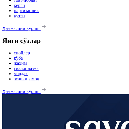
тоат-ибодат
керги
партизанлик
қутла
Ҳаммасини кўриш
Янги сўзлар
спойлер
қўба
жаҳим
гиалоплазма
мардак
эсанкирамоқ
Ҳаммасини кўриш