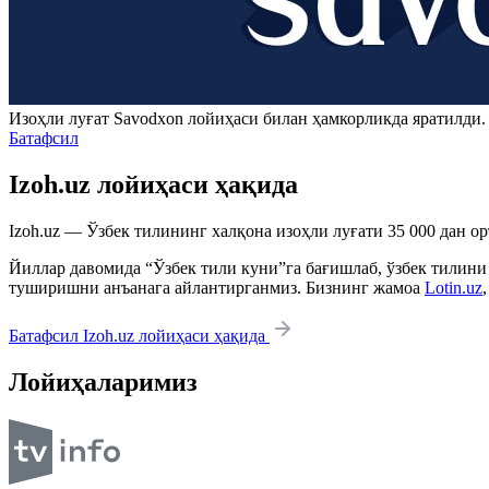
Изоҳли луғат
Savodxon
лойиҳаси билан ҳамкорликда яратилди
Батафсил
Izoh.uz лойиҳаси ҳақида
Izoh.uz — Ўзбек тилининг халқона изоҳли луғати 35 000 дан о
Йиллар давомида “Ўзбек тили куни”га бағишлаб, ўзбек тилини
туширишни анъанага айлантирганмиз. Бизнинг жамоа
Lotin.uz
Батафсил Izoh.uz лойиҳаси ҳақида
Лойиҳаларимиз