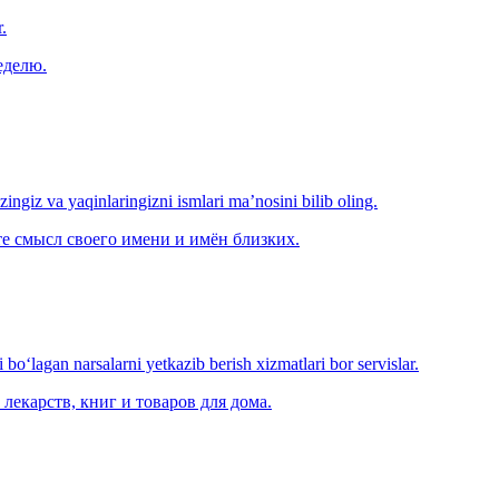
.
еделю.
‘zingiz va yaqinlaringizni ismlari ma’nosini bilib oling.
е смысл своего имени и имён близких.
o‘lagan narsalarni yetkazib berish xizmatlari bor servislar.
лекарств, книг и товаров для дома.