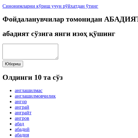
Синонимларни кўриш учун рўйхатдан ўтинг
Фойдаланувчилар томонидан АБАДИЯТ 
абадият сўзига янги изоҳ қўшинг
Юбориш
Олдинги 10 та сўз
англашилмас
англашилмовчилик
ангор
анграй
анғрайт
ангров
абад
абадий
абадия