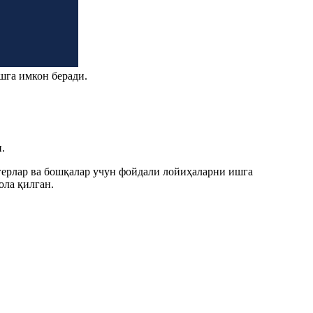
шга имкон беради.
.
огерлар ва бошқалар учун фойдали лойиҳаларни ишга
ла қилган.