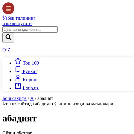
Ўзбек тилининг
изоҳли луғати
O‘Z
Топ 100
Рўйхат
Кириш
Lotin.uz
Бош саҳифа
/
А
/
абадият
Izoh.uz
сайтида
абадият
сўзининг изоҳи ва маънолари
абадият
Сўзни дўстлар