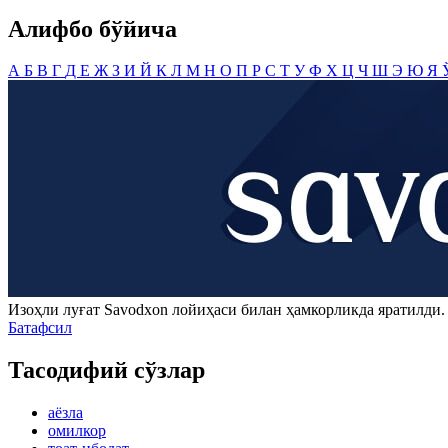
Алифбо бўйича
А
Б
В
Г
Д
Е
Ж
З
И
Й
К
Л
М
Н
О
П
Р
С
Т
У
Ф
Х
Ц
Ч
Ш
Э
Ю
Я
Изоҳли луғат
Savodxon
лойиҳаси билан ҳамкорликда яратилди
Батафсил
Тасодифий сўзлар
аёзла
омилкор