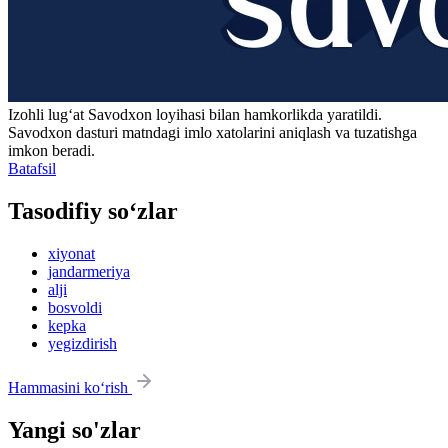
Izohli lugʻat
Savodxon
loyihasi bilan hamkorlikda yaratildi.
Savodxon dasturi matndagi imlo xatolarini aniqlash va tuzatishga
imkon beradi.
Batafsil
Tasodifiy so‘zlar
xiyonat
jandarmeriya
alji
bosvoldi
kepka
yegizdirish
Hammasini ko‘rish
Yangi so'zlar