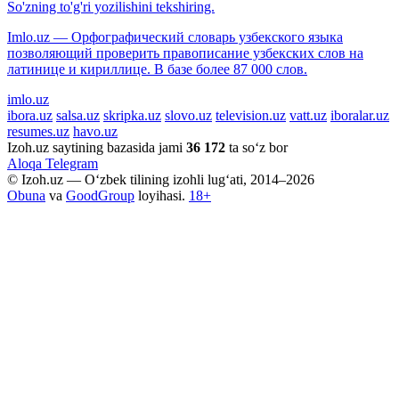
So'zning to'g'ri yozilishini tekshiring.
Imlo.uz — Орфографический словарь узбекского языка
позволяющий проверить правописание узбекских слов на
латинице и кириллице. В базе более 87 000 слов.
imlo.uz
ibora.uz
salsa.uz
skripka.uz
slovo.uz
television.uz
vatt.uz
iboralar.uz
resumes.uz
havo.uz
Izoh.uz saytining bazasida jami
36 172
ta so‘z bor
Aloqa
Telegram
© Izoh.uz — O‘zbek tilining izohli lug‘ati, 2014–2026
Obuna
va
GoodGroup
loyihasi.
18+