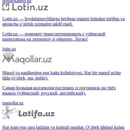
dostavkainfo.uz
Lotin.uz — foydalanuvchilarga berilgan matnni lotindan kirillga va
aksincha o‘girish xizmatini taklif etadi.
Lotin.uz — поможет транслитерировать с узбекской
кириллицы на латиницу и обратно. Легко!
lotin.uz
Maqol va naqllarning eng katta kolleksiyasi. Har bir maqol uchta
tilda (o‘zbek, rus, ingliz).
Самая большая коллекция пословиц и поговорок на трёх
языках (узбекский, русский, английский).
maqollar.uz
Har kuni eng sara latifalar va kulguli rasmlar. O‘zbek tilidagi kulgu