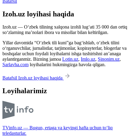
Batafsil
Izoh.uz loyihasi haqida
Izoh.uz — O‘zbek tilining xalqona izohli lug‘ati 35 000 dan ortiq
so‘zlarning ma’nolari ibora va misollar bilan keltirilgan.
Yillar davomida “O‘zbek tili kuni”ga bag‘ishlab, o‘zbek tilini
o‘rganuvchilar, jurnalistlar, tarjimonlar, kopirayterlar, blogerlar va
boshqalar uchun foydali loyihalarni ishga tushirishni an’anaga
aylantirganmiz. Bizning jamoa
Lotin.uz
,
Imlo.uz
,
Sinonim.uz
,
Sarlavha.com
loyihalarini hukmingizga havola qilgan.
Batafsil Izoh.uz loyihasi haqida
Loyihalarimiz
TVinfo.uz — Bugun, ertaga va keyingi hafta uchun to‘liq
teledasturlar.