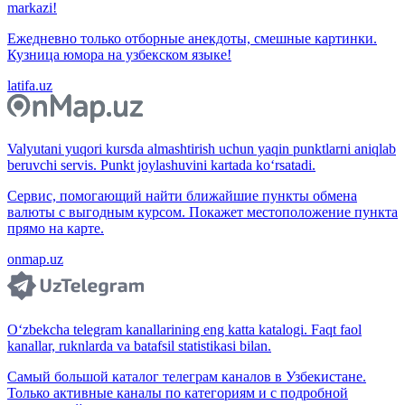
markazi!
Ежедневно только отборные анекдоты, смешные картинки.
Кузница юмора на узбекском языке!
latifa.uz
Valyutani yuqori kursda almashtirish uchun yaqin punktlarni aniqlab
beruvchi servis. Punkt joylashuvini kartada ko‘rsatadi.
Сервис, помогающий найти ближайшие пункты обмена
валюты с выгодным курсом. Покажет местоположение пункта
прямо на карте.
onmap.uz
O‘zbekcha telegram kanallarining eng katta katalogi. Faqt faol
kanallar, ruknlarda va batafsil statistikasi bilan.
Самый большой каталог телеграм каналов в Узбекистане.
Только активные каналы по категориям и с подробной