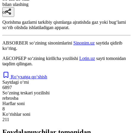
bilan ulashing
ot
Qorishma gazlarni tarkibiy qismlarga ajratishda gaz yoki bugʻlarni
soʻrib olishda ishlatiladigan apparat.
ABSORBER
so‘zining sinonimlarini
Sinonim.uz
saytida qidirib
ko‘ring.
АБСОРБЕР
so‘zining kirillcha yozilishi
Lotin.uz
sayti tomonidan
taqdim qilingan.
Ro‘yxatga qo‘shish
Saytdagi o‘rni
6897
So‘zning teskari yozilishi
rebrosba
Harflar soni
8
Ko‘rishlar soni
211
Foydalanuvchilar tomonidan