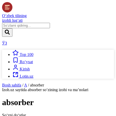
O‘zbek tilining
izohli lug‘ati
ЎЗ
Top 100
Ro‘yxat
Kirish
Lotin.uz
Bosh sahifa
/
A
/
absorber
Izoh.uz
saytida
absorber
so‘zining izohi va ma’nolari
absorber
So‘zni do‘stlar