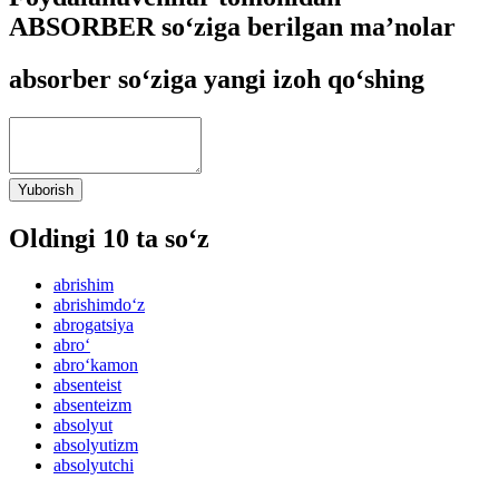
ABSORBER so‘ziga berilgan ma’nolar
absorber so‘ziga yangi izoh qo‘shing
Yuborish
Oldingi 10 ta so‘z
abrishim
abrishimdo‘z
abrogatsiya
abro‘
abro‘kamon
absenteist
absenteizm
absolyut
absolyutizm
absolyutchi