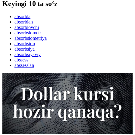
Keyingi 10 ta so‘z
absorbla
absorblan
absorblovchi
absorbsiometr
absorbsiometriya
absorbsion
absorbsiya
absorbsiyaviy
abssess
abssesslan