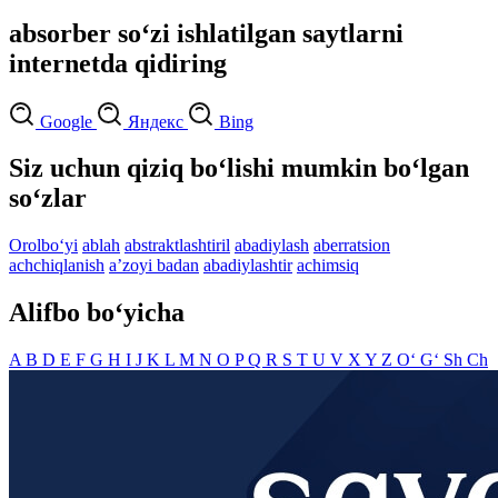
absorber so‘zi ishlatilgan saytlarni
internetda qidiring
Google
Яндекс
Bing
Siz uchun qiziq bo‘lishi mumkin bo‘lgan
so‘zlar
Orolbo‘yi
ablah
abstraktlashtiril
abadiylash
aberratsion
achchiqlanish
aʼzoyi badan
abadiylashtir
achimsiq
Alifbo bo‘yicha
A
B
D
E
F
G
H
I
J
K
L
M
N
O
P
Q
R
S
T
U
V
X
Y
Z
O‘
G‘
Sh
Ch