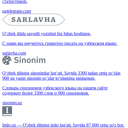
статистикой.
uztelegram.com
O‘zbek tilida savodli yozishni biz bilan boshlang.
С нами вы научитесь грамотно писать на узбекском языке.
sarlavha.com
O‘zbek tilining sinonimlar lug‘ati. Saytda 3300 tadan ortiq so‘zlar,
900 ga yaqin sinonim so‘zlar to‘plamiga jamlangan.
Словарь синонимов узбекского языка на нашем сайте
содержит более 3300 слов и 900 синонимов.
sinonim.uz
Imlo.uz — O'zbek tilining imlo lug'ati. Saytda 87 000 ortiq so'z bor.