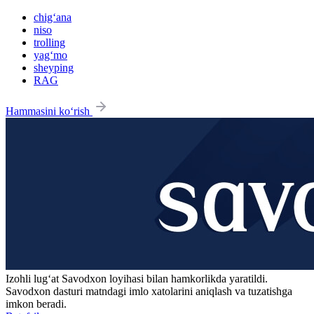
chig‘ana
niso
trolling
yag‘mo
sheyping
RAG
Hammasini ko‘rish
Izohli lugʻat
Savodxon
loyihasi bilan hamkorlikda yaratildi.
Savodxon dasturi matndagi imlo xatolarini aniqlash va tuzatishga
imkon beradi.