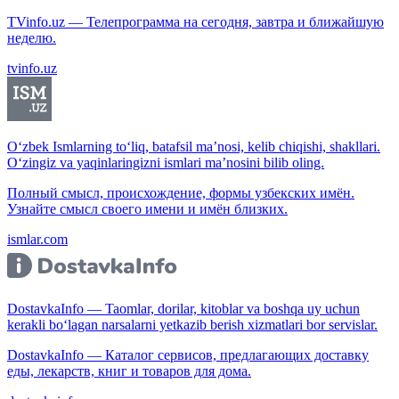
TVinfo.uz — Телепрограмма на сегодня, завтра и ближайшую
неделю.
tvinfo.uz
O‘zbek Ismlarning to‘liq, batafsil ma’nosi, kelib chiqishi, shakllari.
O‘zingiz va yaqinlaringizni ismlari ma’nosini bilib oling.
Полный смысл, происхождение, формы узбекских имён.
Узнайте смысл своего имени и имён близких.
ismlar.com
DostavkaInfo — Taomlar, dorilar, kitoblar va boshqa uy uchun
kerakli bo‘lagan narsalarni yetkazib berish xizmatlari bor servislar.
DostavkaInfo — Каталог сервисов, предлагающих доставку
еды, лекарств, книг и товаров для дома.