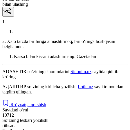
bilan ulashing
fe’l
1.
2. Xato tarzda bir-biriga almashtirmoq, biri oʻrniga boshqasini
belgilamoq.
Kassa bilan kissani adashtirmang.
Gazetadan
ADASHTIR
so‘zining sinonimlarini
Sinonim.uz
saytida qidirib
ko‘ring.
АДАШТИР
so‘zining kirillcha yozilishi
Lotin.uz
sayti tomonidan
taqdim qilingan.
Ro‘yxatga qo‘shish
Saytdagi o‘rni
10712
So‘zning teskari yozilishi
rithsada