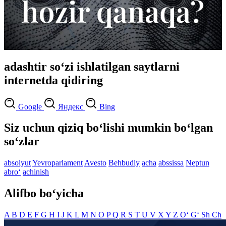
adashtir so‘zi ishlatilgan saytlarni
internetda qidiring
Google
Яндекс
Bing
Siz uchun qiziq bo‘lishi mumkin bo‘lgan
so‘zlar
absolyut
Yevroparlament
Avesto
Behbudiy
acha
abssissa
Neptun
abro‘
achinish
Alifbo bo‘yicha
A
B
D
E
F
G
H
I
J
K
L
M
N
O
P
Q
R
S
T
U
V
X
Y
Z
O‘
G‘
Sh
Ch