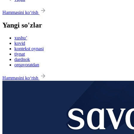
Hammasini ko‘rish
Yangi so'zlar
xushu’
kovid
kontekst oynasi
tiynat
dardnok
orqavoratdan
Hammasini ko‘rish