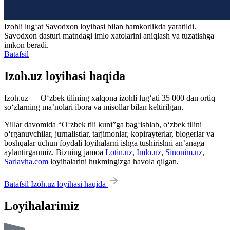
Izohli lugʻat
Savodxon
loyihasi bilan hamkorlikda yaratildi.
Savodxon dasturi matndagi imlo xatolarini aniqlash va tuzatishga
imkon beradi.
Batafsil
Izoh.uz loyihasi haqida
Izoh.uz — O‘zbek tilining xalqona izohli lug‘ati 35 000 dan ortiq
so‘zlarning ma’nolari ibora va misollar bilan keltirilgan.
Yillar davomida “O‘zbek tili kuni”ga bag‘ishlab, o‘zbek tilini
o‘rganuvchilar, jurnalistlar, tarjimonlar, kopirayterlar, blogerlar va
boshqalar uchun foydali loyihalarni ishga tushirishni an’anaga
aylantirganmiz. Bizning jamoa
Lotin.uz
,
Imlo.uz
,
Sinonim.uz
,
Sarlavha.com
loyihalarini hukmingizga havola qilgan.
Batafsil Izoh.uz loyihasi haqida
Loyihalarimiz