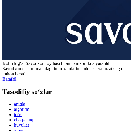
Izohli lugʻat
Savodxon
loyihasi bilan hamkorlikda yaratildi.
Savodxon dasturi matndagi imlo xatolarini aniqlash va tuzatishga
imkon beradi.
Batafsil
Tasodifiy so‘zlar
aniqla
algoritm
to‘rs
chaq-chuq
huvullat
vujud