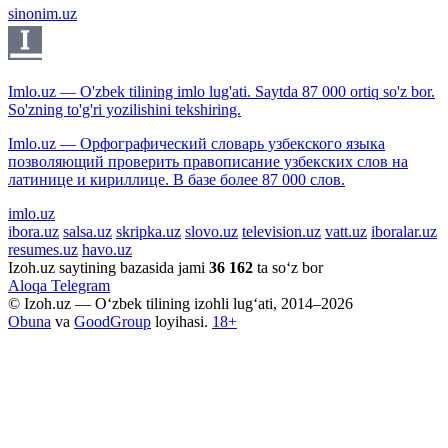
sinonim.uz
Imlo.uz — O'zbek tilining imlo lug'ati. Saytda 87 000 ortiq so'z bor.
So'zning to'g'ri yozilishini tekshiring.
Imlo.uz — Орфографический словарь узбекского языка
позволяющий проверить правописание узбекских слов на
латинице и кириллице. В базе более 87 000 слов.
imlo.uz
ibora.uz
salsa.uz
skripka.uz
slovo.uz
television.uz
vatt.uz
iboralar.uz
resumes.uz
havo.uz
Izoh.uz saytining bazasida jami
36 162
ta so‘z bor
Aloqa
Telegram
© Izoh.uz — O‘zbek tilining izohli lug‘ati, 2014–2026
Obuna
va
GoodGroup
loyihasi.
18+