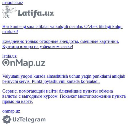
maqollar.uz
Har kuni eng sara latifalar va kulguli rasmlar. O‘zbek tilidagi kulgu
markazi!
Ежедневно только отборные анекдоты, смешные картинки.
Кузница юмора на узбекском языке!
latifa.uz
Valyutani yuqori kursda almashtirish uchun yaqin punktlarni aniqlab
beruvchi servis. Punkt joylashuvini kartada ko‘rsatadi.
Сервис, помогающий найти ближайшие пункты обмена
валюты с выгодным курсом. Покажет местоположение пункта
прямо на карте.
onmap.uz