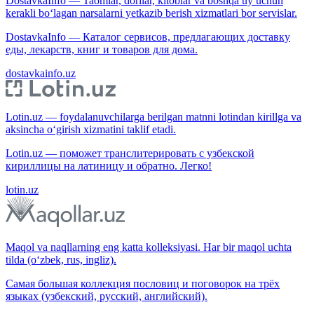
DostavkaInfo — Taomlar, dorilar, kitoblar va boshqa uy uchun
kerakli bo‘lagan narsalarni yetkazib berish xizmatlari bor servislar.
DostavkaInfo — Каталог сервисов, предлагающих доставку
еды, лекарств, книг и товаров для дома.
dostavkainfo.uz
Lotin.uz — foydalanuvchilarga berilgan matnni lotindan kirillga va
aksincha o‘girish xizmatini taklif etadi.
Lotin.uz — поможет транслитерировать с узбекской
кириллицы на латиницу и обратно. Легко!
lotin.uz
Maqol va naqllarning eng katta kolleksiyasi. Har bir maqol uchta
tilda (o‘zbek, rus, ingliz).
Самая большая коллекция пословиц и поговорок на трёх
языках (узбекский, русский, английский).