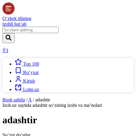
O‘zbek tilining
izohli lug‘ati
ЎЗ
Top 100
Ro‘yxat
Kirish
Lotin.uz
Bosh sahifa
/
A
/
adashtir
Izoh.uz
saytida
adashtir
so‘zining izohi va ma’nolari
adashtir
So‘zni do‘stlar