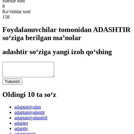
Harflar soni
8
Ko‘rishlar soni
158
Foydalanuvchilar tomonidan ADASHTIR
so‘ziga berilgan ma’nolar
adashtir so‘ziga yangi izoh qo‘shing
Yuborish
Oldingi 10 ta so‘z
adaptatsiyalan
adaptatsiyalantir
adaptatsiyalantiril
adapter
adaptiv
adaptometr