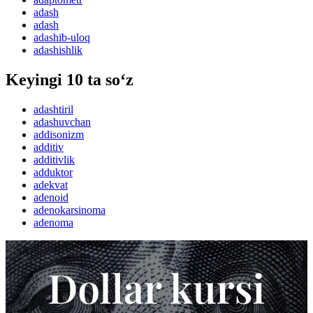
adash
adash
adashib-uloq
adashishlik
Keyingi 10 ta so‘z
adashtiril
adashuvchan
addisonizm
additiv
additivlik
adduktor
adekvat
adenoid
adenokarsinoma
adenoma