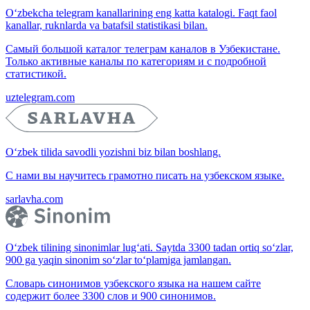
O‘zbekcha telegram kanallarining eng katta katalogi. Faqt faol
kanallar, ruknlarda va batafsil statistikasi bilan.
Самый большой каталог телеграм каналов в Узбекистане.
Только активные каналы по категориям и с подробной
статистикой.
uztelegram.com
O‘zbek tilida savodli yozishni biz bilan boshlang.
С нами вы научитесь грамотно писать на узбекском языке.
sarlavha.com
O‘zbek tilining sinonimlar lug‘ati. Saytda 3300 tadan ortiq so‘zlar,
900 ga yaqin sinonim so‘zlar to‘plamiga jamlangan.
Словарь синонимов узбекского языка на нашем сайте
содержит более 3300 слов и 900 синонимов.