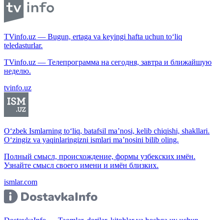
TVinfo.uz — Bugun, ertaga va keyingi hafta uchun to‘liq
teledasturlar.
TVinfo.uz — Телепрограмма на сегодня, завтра и ближайшую
неделю.
tvinfo.uz
O‘zbek Ismlarning to‘liq, batafsil ma’nosi, kelib chiqishi, shakllari.
O‘zingiz va yaqinlaringizni ismlari ma’nosini bilib oling.
Полный смысл, происхождение, формы узбекских имён.
Узнайте смысл своего имени и имён близких.
ismlar.com