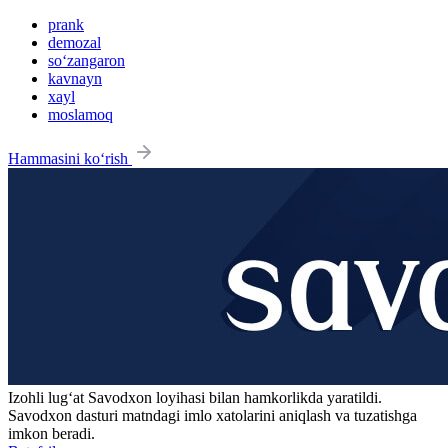
prank
demozal
so‘zangaron
kavnayn
xayl
moslamoq
Hammasini ko‘rish
Izohli lugʻat
Savodxon
loyihasi bilan hamkorlikda yaratildi.
Savodxon dasturi matndagi imlo xatolarini aniqlash va tuzatishga
imkon beradi.