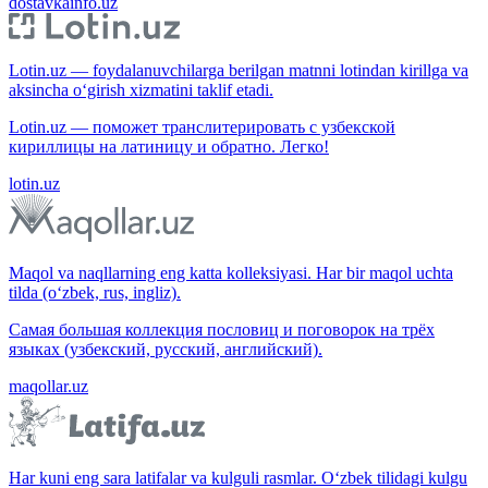
dostavkainfo.uz
Lotin.uz — foydalanuvchilarga berilgan matnni lotindan kirillga va
aksincha o‘girish xizmatini taklif etadi.
Lotin.uz — поможет транслитерировать с узбекской
кириллицы на латиницу и обратно. Легко!
lotin.uz
Maqol va naqllarning eng katta kolleksiyasi. Har bir maqol uchta
tilda (o‘zbek, rus, ingliz).
Самая большая коллекция пословиц и поговорок на трёх
языках (узбекский, русский, английский).
maqollar.uz
Har kuni eng sara latifalar va kulguli rasmlar. O‘zbek tilidagi kulgu