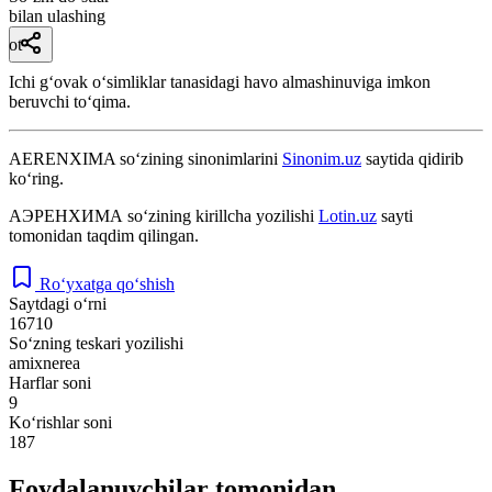
bilan ulashing
ot
Ichi gʻovak oʻsimliklar tanasidagi havo almashinuviga imkon
beruvchi toʻqima.
AERENXIMA
so‘zining sinonimlarini
Sinonim.uz
saytida qidirib
ko‘ring.
АЭРЕНХИМА
so‘zining kirillcha yozilishi
Lotin.uz
sayti
tomonidan taqdim qilingan.
Ro‘yxatga qo‘shish
Saytdagi o‘rni
16710
So‘zning teskari yozilishi
amixnerea
Harflar soni
9
Ko‘rishlar soni
187
Foydalanuvchilar tomonidan