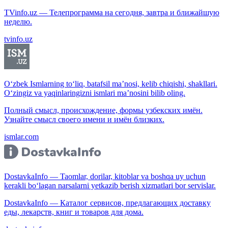
TVinfo.uz — Телепрограмма на сегодня, завтра и ближайшую
неделю.
tvinfo.uz
O‘zbek Ismlarning to‘liq, batafsil ma’nosi, kelib chiqishi, shakllari.
O‘zingiz va yaqinlaringizni ismlari ma’nosini bilib oling.
Полный смысл, происхождение, формы узбекских имён.
Узнайте смысл своего имени и имён близких.
ismlar.com
DostavkaInfo — Taomlar, dorilar, kitoblar va boshqa uy uchun
kerakli bo‘lagan narsalarni yetkazib berish xizmatlari bor servislar.
DostavkaInfo — Каталог сервисов, предлагающих доставку
еды, лекарств, книг и товаров для дома.