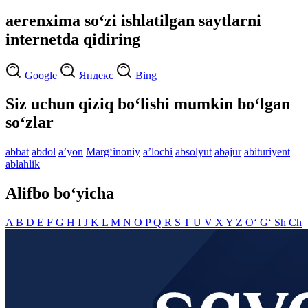
aerenxima so‘zi ishlatilgan saytlarni
internetda qidiring
Google
Яндекс
Bing
Siz uchun qiziq bo‘lishi mumkin bo‘lgan
so‘zlar
abbat
abdol
aʼyon
Marg‘inoniy
aʼlochi
absolyut
abajur
abituriyent
ablahlik
Alifbo bo‘yicha
A
B
D
E
F
G
H
I
J
K
L
M
N
O
P
Q
R
S
T
U
V
X
Y
Z
O‘
G‘
Sh
Ch