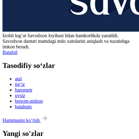
Izohli lugʻat
Savodxon
loyihasi bilan hamkorlikda yaratildi.
Savodxon dasturi matndagi imlo xatolarini aniqlash va tuzatishga
imkon beradi.
Batafsil
Tasodifiy so‘zlar
atal
tig‘iz
barometr
uysiz
benom-nishon
batahqiq
Hammasini ko‘rish
Yangi so'zlar