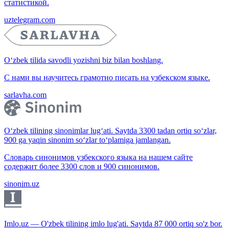
статистикой.
uztelegram.com
O‘zbek tilida savodli yozishni biz bilan boshlang.
С нами вы научитесь грамотно писать на узбекском языке.
sarlavha.com
O‘zbek tilining sinonimlar lug‘ati. Saytda 3300 tadan ortiq so‘zlar,
900 ga yaqin sinonim so‘zlar to‘plamiga jamlangan.
Словарь синонимов узбекского языка на нашем сайте
содержит более 3300 слов и 900 синонимов.
sinonim.uz
Imlo.uz — O'zbek tilining imlo lug'ati. Saytda 87 000 ortiq so'z bor.