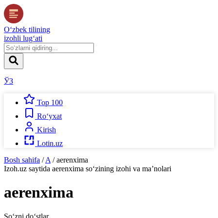
O‘zbek tilining
izohli lug‘ati
ЎЗ
Top 100
Ro‘yxat
Kirish
Lotin.uz
Bosh sahifa
/
A
/
aerenxima
Izoh.uz
saytida
aerenxima
so‘zining izohi va ma’nolari
aerenxima
So‘zni do‘stlar