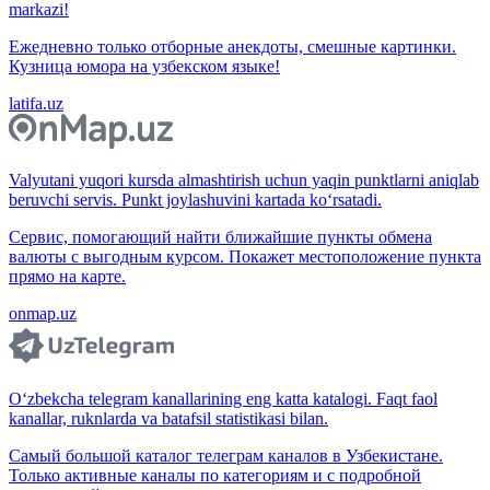
markazi!
Ежедневно только отборные анекдоты, смешные картинки.
Кузница юмора на узбекском языке!
latifa.uz
Valyutani yuqori kursda almashtirish uchun yaqin punktlarni aniqlab
beruvchi servis. Punkt joylashuvini kartada ko‘rsatadi.
Сервис, помогающий найти ближайшие пункты обмена
валюты с выгодным курсом. Покажет местоположение пункта
прямо на карте.
onmap.uz
O‘zbekcha telegram kanallarining eng katta katalogi. Faqt faol
kanallar, ruknlarda va batafsil statistikasi bilan.
Самый большой каталог телеграм каналов в Узбекистане.
Только активные каналы по категориям и с подробной