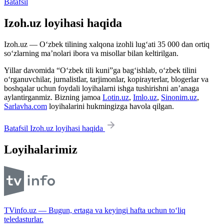
Batafsil
Izoh.uz loyihasi haqida
Izoh.uz — O‘zbek tilining xalqona izohli lug‘ati 35 000 dan ortiq
so‘zlarning ma’nolari ibora va misollar bilan keltirilgan.
Yillar davomida “O‘zbek tili kuni”ga bag‘ishlab, o‘zbek tilini
o‘rganuvchilar, jurnalistlar, tarjimonlar, kopirayterlar, blogerlar va
boshqalar uchun foydali loyihalarni ishga tushirishni an’anaga
aylantirganmiz. Bizning jamoa
Lotin.uz
,
Imlo.uz
,
Sinonim.uz
,
Sarlavha.com
loyihalarini hukmingizga havola qilgan.
Batafsil Izoh.uz loyihasi haqida
Loyihalarimiz
TVinfo.uz — Bugun, ertaga va keyingi hafta uchun to‘liq
teledasturlar.