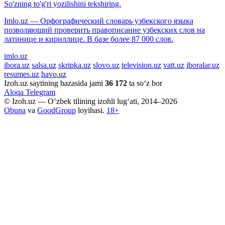
So'zning to'g'ri yozilishini tekshiring.
Imlo.uz — Орфографический словарь узбекского языка
позволяющий проверить правописание узбекских слов на
латинице и кириллице. В базе более 87 000 слов.
imlo.uz
ibora.uz
salsa.uz
skripka.uz
slovo.uz
television.uz
vatt.uz
iboralar.uz
resumes.uz
havo.uz
Izoh.uz saytining bazasida jami
36 172
ta so‘z bor
Aloqa
Telegram
© Izoh.uz — O‘zbek tilining izohli lug‘ati, 2014–2026
Obuna
va
GoodGroup
loyihasi.
18+