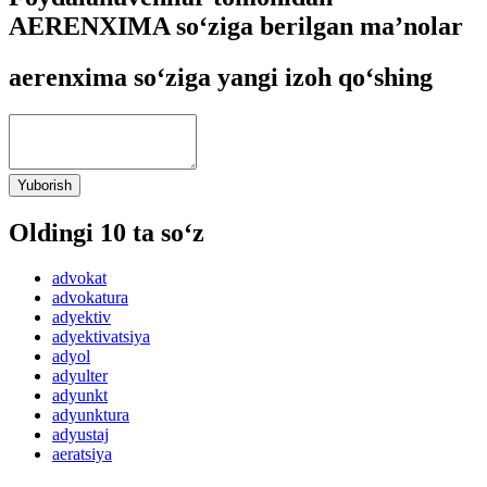
AERENXIMA so‘ziga berilgan ma’nolar
aerenxima so‘ziga yangi izoh qo‘shing
Yuborish
Oldingi 10 ta so‘z
advokat
advokatura
adyektiv
adyektivatsiya
adyol
adyulter
adyunkt
adyunktura
adyustaj
aeratsiya