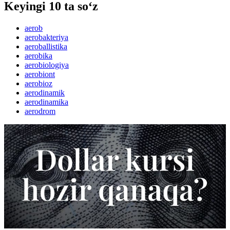
Keyingi 10 ta so‘z
aerob
aerobakteriya
aeroballistika
aerobika
aerobiologiya
aerobiont
aerobioz
aerodinamik
aerodinamika
aerodrom